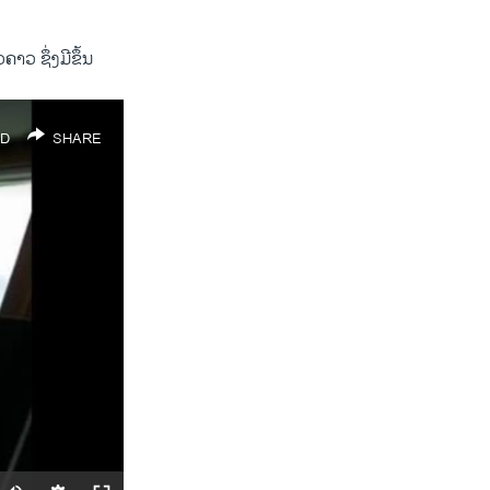
ວຄາວ ຊຶ່ງ​ມີຂຶ້ນ
D
SHARE