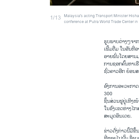
Malaysia's acting Transport Minister Hish
1/13
conference at Putra World Trade Center i
ຮູບ​ພາບ​ຕ່າງ​ໆຈາ
ເພີ້ມຕື່ມ ໃນອັນທີ່
ອາຍພົ່ນໂດຍສານມາ​ເ
ການ​ຊອກ​ຄົ້ນ​ຫາ​ເຮ
ຊົ່ວຄາວອີກ ຍ້ອນ​
ອົງການອະວະກາ​ດຂອ
300
ຊິ້ນສ່ວນຟູຢູ່​ເທິງ​
​ໃນ​ຂົງ​ເຂດ​ຫ່າງ​
​ສະ​ມຸດອິນ​ເດຍ.
ຂ່າວ​ດັ່ງກ່າວ​ນີ້​
ທີ່ຫາຍໄປນັ້ນ ຊຶ່ງ​