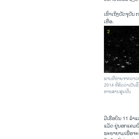
​ເທົ່າເຖິງປັດຈຸບັນ
ເທື່ອ.
ພາບທີ່ຖ່າຍຈາກດາວ
2014 ທີ່ຄິດວ່າເປັນຊ
ຫາຍສາບສູນນັ້ນ
​ມີ​ເຮືອບິນ 11 ລຳ​ແ
ແມັດ ​ຢູ່ນອກແຄມຝັ
ພະຍາຍາມ​ເພື່ອ​ຈະໄປ