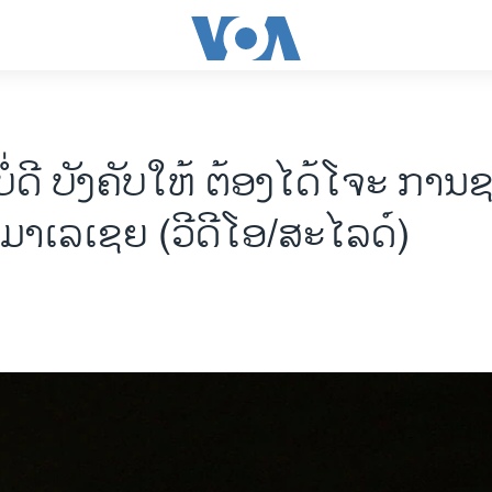
ໍ່ດີ ບັງຄັບໃຫ້ ຕ້ອງໄດ້ໂຈະ ກາ
 ມາເລເຊຍ (ວີດີໂອ/ສະໄລດ໌)