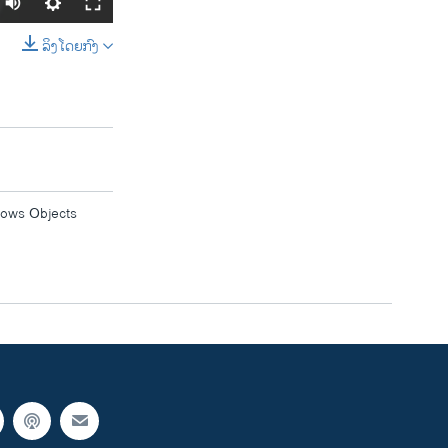
ລິງໂດຍກົງ
SHARE
hows Objects
width
px