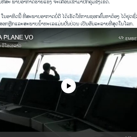
ອນ​ທີ່ສະ ພາບ​ອາກາດ​ຮ້າຍແຮງ ຈະ​ເຄື່ອນເຂົ້າ​ມາ​ປົກ​ຄຸມ​ຂົງ​ເຂດ.
ທີ 2 ​ໃນ​ອາທິດ​ນີ້ ທີ່​ສະພາບ​ອາກາດ​ບໍ່ດີ ໄດ້ເຮັດ​ໃຫ້ການ​ຊອກ​ຄົ້ນ​ຫາຕ້ອງ ໄດ້ຢຸດຊົ່
ກ​ສອກຫຼີກແລ​ະສະພາບ​ນ້ຳທະເລ​ແມ່ນ​ປັ່ນປ່ວນ ເປັນອັນ​ລະລາຍ​ທີ່​ສຸດ​ໃນ​ໂລກ.
A PLANE VO
EMBE
າ ວີໂອເອລາວ
No media source currently available