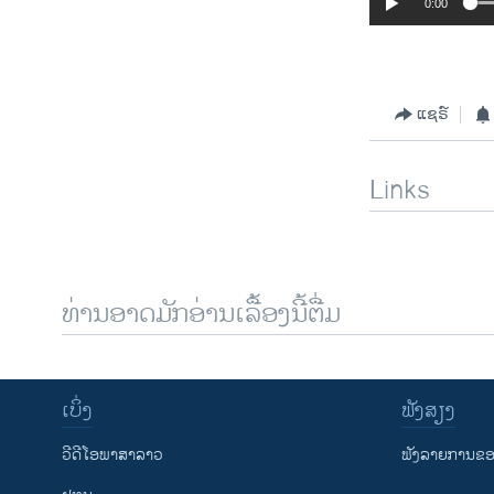
0:00
ແຊຣ໌
Links
ທ່ານອາດມັກອ່ານເລື້ອງນີ້ຕື່ມ
ເບິ່ງ
ຟັງສຽງ
ວີດີໂອພາສາລາວ
ຟັງລາຍການຂອງ