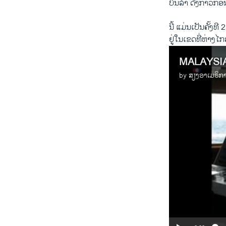
ບິນລຳ​ ດັ່ງກ່າວ​ກ່
ນີ້ ​ແມ່ນ​ເປັນ​ຄັ້ງ​
ຢູ່ໃນເຂດ​ທີ່ຫ່າງ​ໄ
MALAYSI
by
ສຽງອາເມຣິກ