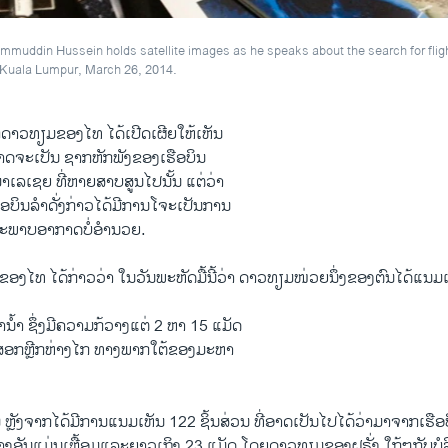
ammuddin Hussein holds satellite images as he speaks about the search for fli
n Kuala Lumpur, March 26, 2014.
ກດາວທຽມຂອງ​ໄທ ໄດ້​ເປີ​ດເຜີຍໃຫ້ເຫັນ
ອາດຈະເປັນ ຊາກ​ຫັກ​ພັງຂອງ​ເຮືອບິນ​
ລ​ເຊຍ ທີ່​ຫາຍ​ສາບ​ສູນ​ໄປນັ້ນ ແຕ່​ວ່າ
ືອບິນ​ລຳ​ດັ່ງ​ກ່າວໄດ້​ມີການໂຈະເປັນການ
ສະພາບ​ອາກາດ​ບໍ່​ອຳນວຍ.
ງໄທ ​ໄດ້​ກ່າວ​ວ່າ ​ໃນວັນ​ພະຫັດມື້​ນີ້ວ່າ ດາວທຽມໜ່ວຍນຶ່ງຂອງຕົນໄດ້​ແນມ
ໜ້າ​ນ້ຳ ຊຶ່ງ​ມີ​ຄວາມ​ກ້ວາງ​ແຕ່ 2 ຫາ 15 ແມັດ
ໄກ​ສອກຫຼີກຫ່າງໄກ ​ທາງ​ພາກໃຕ້​ຂອງ​ມະຫາ
ມີ​ຂຶ້ນ ຫຼັງຈາກໄດ້ມີການແນມເຫັນ 122 ​ຊິ້ນສ່ວນ ທີ່​ອາດ​ເປັນ​ໄປ​ໄ​ດ້ວ່າ​ມາຈາ
ບາງ​ອັນ​ແມ່ນ​ເຫຼື້ອມ​ແລະ​ຍາວ​ເຖິງ 23 ​ແມັດ ໂດຍດາວທຽມຂອງຝຣັ່ງ​ ໃກ້ໆ​ກັບບໍ