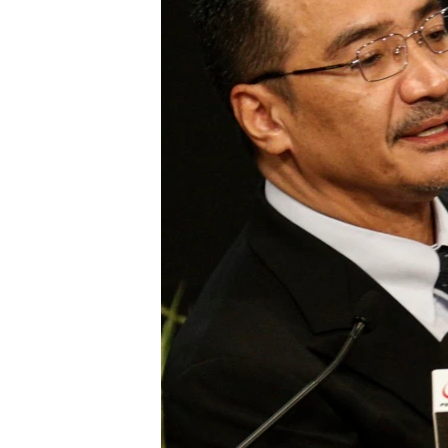
ວິທະຍາສາດ-ເທັກໂນໂລຈີ
ທຸລະກິດ
ພາສາອັງກິດ
ວີດີໂອ
ສຽງ
ລາຍການກະຈາຍສຽງ
ລາຍງານ