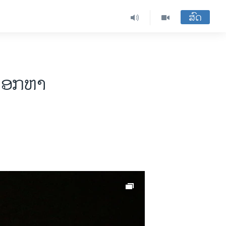
ສົດ
ນຊອກຫາ