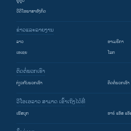
ຢູທູບ
ວີດີໂອພາສາອັງກິດ
ຂ່າວແລະລາຍງານ
ລາວ
ອາເມຣິກາ
ເອເຊຍ
ໂລກ
ຕິດຕໍ່ພວກເຮົາ
ກ່ຽວກັບພວກເຮົາ
ຕິດຕໍ່ພວກເຮົາ
ວີໂອເອລາວ ສາມາດ ເຂົ້າເຖິງໄດ້ທີ່
ເຟັສບຸກ
ອາຣ໌ ແອັສ ແອັ