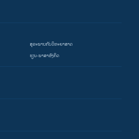
ສຸຂະພາບກັບວິທະຍາສາດ
ຮຽນ-ພາສາອັງກິດ