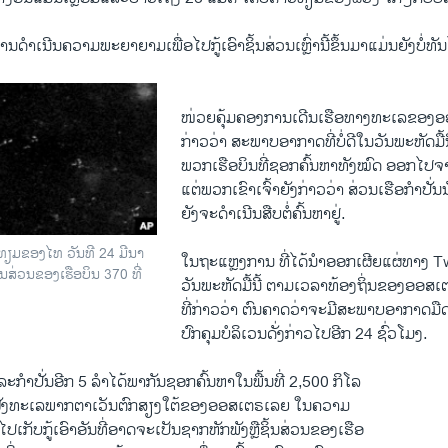
 ການດຳເນີນຄວາມ​ພະຍາຍາມ​ເພື່ອໄປກູ້ເອົາຊິ້ນສ່ວນເຫຼົ່ານີ້ຂຶ້ນມາ​ແມ່ນຍັງບໍ່ທັນ​
ໜ່ວຍຄຸ້ມຄອງການເດີນ​ເຮືອທາງທະເລຂອງອອ
ກ່າວວ່າ ​ສະພາບ​ອາກາດ​ທີ່ບໍ່ດີໃນ​ວັນ​ພະຫັດມື້ນີ້ 
ພວກ​ເຮືອບິນ​ທີ່​ຊອກ​ຄົ້ນ​ຫາ​ທັງໝົດ ອອກໄປ​ຈາກ
ແຕ່​ພວກ​ເຂົາ​ເຈົ້າ​ຍັງກ່າວ​ວ່າ ສ່ວນ​ເຮື​ອກຳປັ່ນ​ນ
ຍັງ​ຈະ​ດຳ​ເນີນ​ສືບ​ຕໍ່​ຄົ້ນ​ຫາ​ຢູ່.
ທຽມຂອງໄທ ວັນທີ 24 ມີນາ
ໃນຖະແຫຼງການ ​ທີ່​ໄດ້​ນຳອອກ​ເຜີຍ​ແຜ່​ທາງ​ T
ິ້ນສ່ວນຂອງເຮືອບິນ 370 ທີ່
ວັນ​ພະຫັດມື້ນີ້ ຕາມ​ເວລາ​ທ້ອງ​ຖິ່ນ​ຂອງອອສ​ເຕ
​ທີ່​ກ່າວ​ວ່າ ຕົນຄາດວ່າຈະມີສະພາບ​ອາກາດ​ມືດ​ມ
ປົກ​ຄຸມ​ບໍລິເວນດັ່ງກ່າວໄປ​ອີກ 24 ຊົ່ວ​ໂມງ.
ລະ​ກຳ​ປັ່ນ​ອີກ 5 ລຳ​ໄດ້​ພາກັນ​ຊອກ​ຄົ້ນ​ຫາ​ໃນ​ພື້ນ​ທີ່ 2,500 ກິໂລ
່ງທະ​ເລ​ພາກ​ຕາ​ເວັນຕົກ​ສຽງ​ໃຕ້ຂອງອອສ​ເຕຣ​ເລຍ ​ໃນ​ຄວາມ
ເກັບກູ້ເອົາອັນທີ່ອາດຈະເປັນຊາກ​ຫັກພັງ​ຫຼື​ຊິ້ນສ່ວນ​ຂອງ​ເຮື​ອ