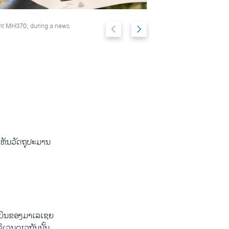
Previous
Next
ght MH370, during a news
Malaysian Lieut
2/13
Malaysian gover
slide
slide
ເຫັນວັດຖຸ​ປະມານ
ກເຮືອບິນຂອງມາເລເຊຍ
ລິເວນດຽວ​ກັນນັ້ນ.