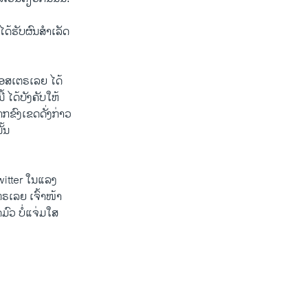
ໄດ້​ຮັບຜົນສຳ​ເລັດ
ສ​ເຕຣ​ເລຍ ໄດ້
​ໄດ້​ບັງຄັບ​ໃຫ້​
​ຂົງ​ເຂດດັ່ງກ່າວ ​
ັ້ນ
witter ​ໃນ​ແລງ
ຣ​ເລຍ ​ເຈົ້າ​ໜ້າ
ົວ ບໍ່​ແຈ່ມ​ໃສ