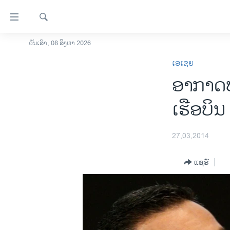
ລິ້ງ
ສຳຫລັບ
ເຂົ້າ
ຄົ້ນຫາ
ວັນເສົາ, 08 ສິງຫາ 2026
ໂຮມເພຈ
ຫາ
ເອເຊຍ
ລາວ
ຂ້າມ
ອາກາດບ
ຂ້າມ
ອາເມຣິກາ
ຂ້າມ
ການເລືອກຕັ້ງ ປະທານາທີບໍດີ ສະຫະລັດ
ເຮືອບິນ
ໄປ
2024
ຫາ
ຂ່າວ​ຈີນ
ຊອກ
27,03,2014
ຄົ້ນ
ໂລກ
ແຊຣ໌
ເອເຊຍ
ອິດສະຫຼະພາບດ້ານການຂ່າວ
ຊີວິດຊາວລາວ
ຊຸມຊົນຊາວລາວ