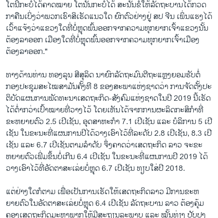
ໂຕນີ້​ກະ​ບໍ່​ໄດ້​ຄາດ​ໝາຍ ໂຕ​ນັ້ນ​ກະ​ບໍ່​ໄດ້ ສະ​ນັ້ນ​ຂໍ​ໃຫ້​ລັດ​ຖະ​ບານ​ໄດ້​ກວດ​
ກາ​ຄືນ​ເບິ່ງວ່າ​ພວກ​ເຮົາ​ສິ​ເຮັດ​ແນວ​ໃດ ຍົກ​ຕົວ​ຢ່າງ​ຢູ່ ສ​ປ ຈີນ ເພິ່ນ​ແຮງ​ໄດ້​
ເວົ້າ​ແຈ້ງວ່າ​ແຂວງ​ໃດ​ທີ່ບໍ່​ຫຼຸດ​ພົ້ນ​ອອກ​ຈາກ​ຄວາມ​ທຸກ​ຍາກ​ເຈົ້າ​ແຂວງ​ນັ້ນ​
ຕ້ອງ​ລາ​ອອກ ເມືອງ​ໃດ​ທີ່ບໍ່ຫຼຸດ​ພົ້ນ​ອອກ​ຈາກ​ຄວາມ​ທຸກ​ຍາກ​ເຈົ້າ​ເມືອງ​
ຕ້ອງ​ລາ​ອອກ."
ທາງ​ດ້ານ​ທ່ານ ທອງ​ລຸນ ສີ​ສຸ​ລິດ ນາ​ຍົກ​ລັດ​ຖະ​ມົນ​ຕີ​ຖະ​ແຫຼງຍອມ​ຮັບ​ຕໍ່​
ກອງ​ປະ​ຊຸມ​ສະ​ໄໝ​ສາ​ມັນ​ຄັ້ງ​ທີ 8 ຂອງ​ສະ​ພາ​ແຫ່ງ​ຊາດ​ວ່າ ການ​ຈັດ​ຕັ້ງ​ປະ​
ຕິ​ບັດ​ແຜນ​ການ​ພັດ​ທະ​ນາ​ເສດ​ຖະ​ກິດ-ສັງ​ຄົມ​ແຫ່ງ​ຊາດ​ໃນ​ປີ 2019 ນີ້​ເຮັດ​
ໄດ້​ຕ່ຳ​ກວ່າ​ເປົ້າ​ໝາຍ​ທີ່​ວາງ​ໄວ້ ໂດຍ​ເຫັນ​ໄດ້​ຈາກ​ການ​ຜະ​ລິດ​ກະ​ສິ​ກຳ​ທີ່​
ຂະ​ຫຍາຍ​ຕົວ 2.5 ເປີ​ເຊັນ, ອຸດ​ສາ​ຫະ​ກຳ 7.1 ເປີ​ເຊັນ ແລະ ​ບໍ​ລິ​ການ 5 ເປີ​
ເຊັນ ໃນ​ຂະ​ນະ​ທີ່​ແຜນ​ການ​ປີ​ໄດ້​ວາງ​ເອົາ​ໄວ້​ທີ່​ລະ​ດັບ 2.8 ເປີ​ເຊັນ, 8.3 ເປີ​
ເຊັນ ແລະ 6.7 ເປີ​ເຊັນ​ຕາມ​ລຳ​ດັບ ຈຶ່ງ​ຄາດ​ວ່າ​ເສດ​ຖະ​ກິດ​ ລາວ ຈະ​ຂະ​
ຫຍາ​ຍ​ຕົວ​ເພີ່ມ​ຂຶ້ນບໍ່​ເກີນ 6.4 ເປີ​ເຊັນ ໃນ​ຂະ​ນະ​ທີ່​ແຜນ​ການ​ປີ 2019 ໄດ້​
ວາງ​ເອົາ​ໄວ້​ທີ່​ອັດ​ຕາ​ສະ​ເລ່ຍບໍ່​ຫຼຸດ 6.7 ເປີ​ເຊັນ ທຽບ​ໃສ່​ປີ 2018.
ແຕ່​ຢ່າງ​ໃດ​ກໍ​ຕາມ ເພື່ອ​ເປັນ​ການ​ເຮັດ​ໃຫ້​ເສດ​ຖະ​ກິດລາວ ມີ​ການ​ຂະ​ຫ
ຍາຍ​ຕົວ​ໃນ​ອັດ​ຕາ​ສະ​ເລ່ຍບໍ່ຫຼຸດ 6.4 ເປີ​ເຊັນ ລັດ​ຖະ​ບານ ລາວ ຕ້ອງ​ຄຸ້ມ​
ຄອງ​ເສດ​ຖະ​ກິດມະ​ຫາ​ພາກ​ໃຫ້​ມີ​ສະ​ຖຽນ​ລະ​ພາບ ແລະ ໝັ້ນ​ທ່ຽງ ປັ​ບ​ປຸງ​