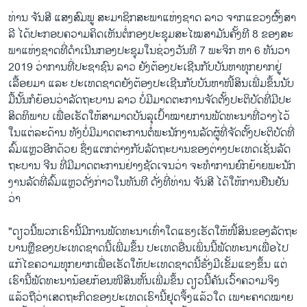
ທ່ານ ຈັນ​ສີ ແສງ​ສົມ​ພູ ສະ​ມາ​ຊິກ​ສະ​ພາ​ແຫ່ງ​ຊາດ ລາວ ຈາກ​ແຂວງ​ຜົ້ງ​ສາ​
ລີ ໄດ້​ປະ​ກອບ​ຄວາມ​ຄິດ​ເຫັນ​ຕໍ່​ກອງ​ປະ​ຊຸມ​ສະ​ໄໝ​ສາ​ມັນ​ຄັ້ງ​ທີ 8 ຂອງ​ສະ​
ພາ​ແຫ່ງ​ຊາດ​ທີ່​ດຳ​ເນີນກອງ​ປະ​ຊຸມ​ໃນ​ຊ່ວງວັນ​ທີ 7 ພະ​ຈິກ ຫາ 6 ທັນ​ວາ
2019 ວ່າ​ການ​ທີ່​ປະ​ຊາ​ຊົນ ລາວ ຍັງ​ຕ້ອງ​ປະ​ເຊີນ​ກັບ​ບັນ​ຫາ​ທຸກ​ຍາກ​ຢູ່​
ເລື້ອຍ​ມາ ແລະ ປະ​ເທດ​ຊາດ​ຍັງ​ຕ້ອງ​ປະ​ເຊີນ​ກັບ​ບັນ​ຫາ​ໜີ້​ສິນ​ເພີ່ມ​ຂຶ້ນ​ນັບ​
ມື້​ນັ້ນ​ກໍ​ຍ້ອນ​ວ່າ​ລັດ​ຖະ​ບານ ລາວ ບໍ່​ມີ​ມາດ​ຕະ​ການ​ຈັດ​ຕັ້ງ​ປະ​ຕ​ິ​ບັດ​ທີ່​ມີ​ປະ​
ສິດ​ທ​ິ​ພາບ ເພື່ອ​ເຮັດ​ໃຫ້​ສາ​ມາດ​ບັນ​ລຸ​ເປົ້າ​ໝາຍ​ການ​ພັດ​ທະ​ນາ​ທີ່​ວາງ​ໄວ້​
ໃນ​ແຕ່​ລະ​ດ້ານ ທັງ​ບໍ່​ມີ​ມາດ​ຕະ​ການ​ຕໍ່​ພະ​ນັກ​ງານ​ລັດ​ຜູ້​ທີ່​ຈັດ​ຕັ້ງ​ປະ​ຕິ​ບັດ​ທີ່​
ລົ້ມ​ແຫຼວ​ອີກ​ດ້ວຍ ຊຶ່ງ​ແຕກ​ຕ່າງ​ກັບ​ລັດ​ຖະ​ບານ​ຂອງ​ຕ່າງ​ປະ​ເທດ​ເຊັ່ນ​ລັດ​
ຖະ​ບານ ຈີນ ທີ່​ມີ​ມາດ​ຕະ​ການ​ຢ່າງ​ຊັດ​ເຈນ​ວ່າ ຈະ​ທຳ​ການ​ຍົກ​ຍ້າຍ​ພະ​ນັກ​
ງານ​ລັດ​ທີ່​ລົ້ມ​ແຫຼວ​ດັ່ງ​ກ່າວ​ໃນ​ທັນ​ທີ ດັ່ງ​ທີ່​ທ່ານ ຈັນ​ສີ ໄດ້​ໃຫ້​ການ​ຢືນ​ຢັນ​
ວ່າ
"ດຽວນີ້​ພວກ​ເຮົາ​ນີ້​ມີ​ການ​ພັດ​ທະ​ນາ​ເທົ່າ​ໃດ​ແຮງ​ເຮັດ​ໃຫ້​ໜີ້​ສິນ​ຂອງ​ລັດ​ຖະ​
ບານຫຼື​ຂອງ​ປະ​ເທດ​ຊາດນີ້​ເພີ່ມ​ຂຶ້ນ ປະ​ເທດ​ອື່ນ​ເພິ່ນນີ້​ພັດ​ທະ​ນາ​ເພື່ອ​ໄປ​
ແກ້​ໄຂ​ຄວາມ​ທຸກ​ຍາກ​ເພື່ອ​ເຮັດ​ໃຫ້​ປະ​ເທດ​ຊາດນີ້​ຮັ່ງ​ມີ​ເຂັ້ມ​ແຂງ​ຂຶ້ນ ແຕ່​
ເຮົາ​ນີ້​ພັດ​ທະ​ນາ​ນ້ອຍ​ກ້ອນ​ໜີ​ສິນ​ຫັ້ນ​ເພີ່ມ​ຂຶ້ນ ດຽວນີ້​ຄັນ​ເວົ້າ​ຄວາມ​ຈິງ​
ແລ້ວ​ຖື​ວ່າ​ເສດ​ຖະ​ກິດ​ຂອງ​ປະ​ເທດ​ເຮົາ​ນີ້​ຢຸດ​ຈຶ້ງ​ແລ້ວ​ໃດ ເພາະຄາດ​ໝາຍ​