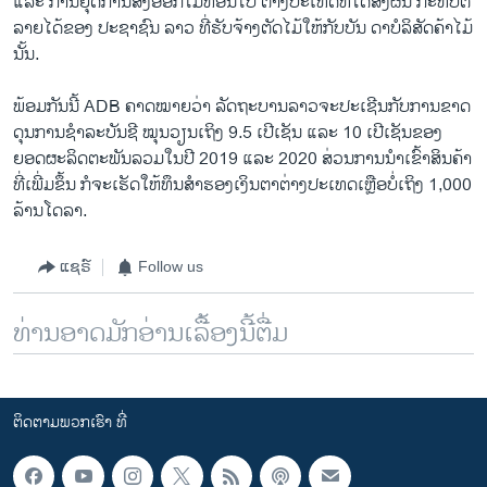
ແລະ ການຍຸດການສົ່ງອອກໄມ້ທ່ອນໄປ ຕ່າງປະເທດທີ່ໄດ້ສົ່ງຜົນ ກະທົບຕໍ່
ລາຍໄດ້ຂອງ ປະຊາຊົນ ລາວ ທີ່ຮັບຈ້າງຕັດໄມ້ໃຫ້ກັບບັນ ດາບໍລິສັດຄ້າໄມ້
ນັ້ນ.
ພ້ອມ​ກັນ​ນີ້ ADB ຄາດ​ໝາຍ​ວ່າ​ ລັດ​ຖະ​ບ​ານລາວ​ຈະປະເຊີນ​ກັບ​ການ​ຂາດ​
ດຸນ​ການ​ຊຳ​ລະ​ບັນ​ຊີ​ ໝຸນ​ວຽນ​ເຖິງ 9.5 ເປີ​ເຊັນ ແລະ 10 ເປີ​ເຊັນ​ຂອງ
ຍອດ​ຜະ​ລິດ​ຕະ​ພັນ​ລວມໃນ​ປີ 2019 ແລະ 2020 ສ່ວນ​ການ​ນຳ​ເຂົ້າ​ສິນ​ຄ້າ​
ທີ່​ເພີ່ມ​ຂຶ້ນ​ ກໍ​ຈະ​ເຮັດ​ໃຫ້​ທຶນ​ສຳ​ຮອງ​ເງິນ​ຕາ​ຕ່າງ​ປະ​ເທດ​ເຫຼືອບໍ່​ເຖິງ 1,000
ລ້ານ​ໂດ​ລາ.
ແຊຣ໌
Follow us
ທ່ານອາດມັກອ່ານເລື້ອງນີ້ຕື່ມ
ຕິດຕາມພວກເຮົາ ທີ່