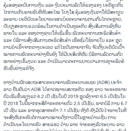
ຄຸ້ມ​ຄອງ​ລະ​ບົບ​ການ​ເງິນ ແລະ ງົບ​ປະ​ມານ​ລັດ​ໃຫ້​ແຂງ​ແຮງ ປະ​ຕິ​ຮູບ​ກົນ​
ໄກ​ການ​ເກັບ​ລາຍ​ຮັບ​ທີ່​ທັນ​ສະ​ໄໝ ໂປ່ງ​ໃສ ຄຸ້ມ​ຄອງ​ເງິນ​ຕາ​ໃຫ້​ມີ​ສະ​ຖຽນ​
ລະ​ພາບ ປະ​ຕິ​ບັດ​ນະ​ໂຍ​ບາຍດອກ​ເບ້ຍທະ​ນາ​ຄານ​ຕາມ​ກົນ​ໄກ​ຕະຫຼາດ,
ປັບ​ປຸງ​ສະ​ພາບ​ແວດ​ລ້ອມ​ໃນ​ການ​ດຳ​ເນີນ​ທຸ​ລະ​ກິດ ສົ່ງ​ເສີມ​ການ​ລົງ​ທຶນ​
ພາຍ​ໃນ ແລະ ຂອງ​ຕ່າງ​ຊາດ​ໃຫ້​ເພີ່ມ​ຂຶ້ນ ພັດ​ທະ​ນາ​ການ​ຜະ​ລິດ​ສິນ​ຄ້າ
ແລະ ບໍ​ລິ​ການ​ສົ່ງ​ເສີມ​ການ​ຜະ​ລິດ​ສິນ​ຄ້າ ເພື່ອ​ຊົມ​ໃຊ້​ພາຍ​ໃນ ແລະ ຫຼຸ​ດ​
ການ​ນຳ​ເຂົ້າ​ຈາກ​ຕ່າງ​ປະ​ເທດ ແກ້​ໄຂ​ບັນ​ຫາ​ຍາກ​ຈົນ​ ຈັດ​ຕັ້ງ​ປະ​ຕິ​ບັດ​ເປົ້າ​
ໝາຍ​ການ​ພັດ​ທະ​ນາ​ຢ່າງ​ຍືນ​ຍົງ ໃຫ້​ມີ​ປະ​ສິດ​ທິ​ຜົນ ບໍ​ລິ​ຫານ​ລັດ​ຕາມ​ກົດ​
ໝາຍ​ຢ່າງ​ເຂັ້ມ​ງວດ ແລະ ດຳ​ເນີນ​ມາດ​ຕະ​ການ​ປາ​ບ​ປາມ​ການ​ທຸ​ຈະ​ລິດ​ຄໍ​
ຣັບ​ຊັ້ນ​ຢ່າງ​ແທ້​ຈິງ.
​ທາງ​ດ້ານ​ນັກ​ເສດ​ຖະ​ສາດທະນາຄານພັດທະນາເອເຊຍ (ADB) ປະຈຳ
ລາວ ​ຢື​ນ​ຢັນວ່າ ADB ໄດ້ຄາດໝາຍເສດຖະກິດ ​ຂອງ ລາວ ຈະຂະຫຍາຍ
ຕົວເພີ່ມຂຶ້ນພຽງແຕ່ 6.2 ເປີ ເຊັນໃນ​ປີ 2019 ຫຼຸດລົງຈາກ 6.5 ເປີເຊັນໃນ
ປີ 2018 ໃນນີ້ພາກກະສິກຳຂະຫຍາຍຕົວ 2.5 ເປີເຊັນ, ພາກບໍລິ ການ 6.7
ເປີ ເຊັນ ແລະ ພາກອຸດສາຫະກຳ 7.1 ເປີເຊັນ ທັງກໍ ຍັງມີປັດໄຈພາຍໃນທີ່
ຈະສົ່ງຜົນກະທົບຕໍ່ການຄາດໝາຍດັ່ງກ່າວນີ້ໃນຫຼາຍດ້ານເຊັ່ນ ການ
ດຳເນີນນະໂຍບາຍຮັດ ສາຍແອວ ດ້ານ ລາຍ ຈ່າຍຂອງລັດຖະບານ ລາວ