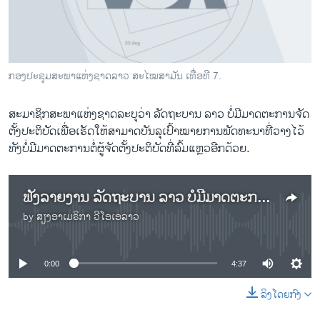
ວິທະຍາສາດ-ເທັກໂນໂລຈີ
ທຸລະກິດ
ພາສາອັງກິດ
ກອງ​ປະ​ຊຸມ​ສະ​ພາ​ແຫ່ງ​ຊາດ​ລາວ ສະ​ໄໝ​ສາ​ມັນ ເທື່ອ​ທີ 7.
ວີດີໂອ
ສະ​ມາ​ຊິກ​ສະ​ພາ​ແຫ່ງ​ຊາດລະ​ບຸ​ວ່າ ລັດ​ຖະ​ບານ ລາວ ບໍ່​ມີ​ມາດ​ຕະ​ການ​ຈັດ​
ສຽງ
ຕັ້ງ​ປະ​ຕິ​ບັດ​ເພື່ອ​ເຮັດ​ໃຫ້​ສາ​ມາດ​ບັນ​ລຸ​ເປົ້າ​ໝາຍ​ການ​ພັດ​ທະ​ນາ​ທີ່​ວາງ​ໄວ້
ລາຍການກະຈາຍສຽງ
ທັງ​ບໍ່​ມີ​ມາດ​ຕະ​ການ​ຕໍ່​ຜູ້​ຈັດ​ຕັ້ງ​ປະ​ຕິ​ບັດ​ທີ່​ລົ້ມ​ແຫຼວ​ອີກ​ດ້ວຍ.
ຕິດຕາມພວກເຮົາ ທີ່
ລາຍງານ
ຟັງ​ລາຍ​ງານ ລັດ​ຖະ​ບານ ລາວ ບໍ່​ມີ​ມາດ​ຕະ​ການ ​ເພື່ອ​ເຮັດ​ໃຫ້​ສາ​ມາດ ​ບັນ​ລຸ​ເປົ້າ​ໝາຍ​ ການ​ພັດ​ທະ​ນາ​ທີ່​ວາງ​ໄວ້
by
ສຽງອາເມຣິກາ ວີໂອເອລາວ
ພາສາຕ່າງໆ
No media source currently available
0:00
4:37
ລິງໂດຍກົງ