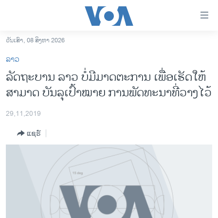
ລິ້ງ
ສຳຫລັບ
ເຂົ້າ
ວັນເສົາ, 08 ສິງຫາ 2026
ຫາ
ໂຮມເພຈ
ລາວ
ຂ້າມ
ລາວ
ລັດ​ຖະ​ບານ ລາວ ບໍ່​ມີ​ມາດ​ຕະ​ການ ​ເພື່ອ​ເຮັດ​ໃຫ້​
ຂ້າມ
ອາເມຣິກາ
ສາ​ມາດ ​ບັນ​ລຸ​ເປົ້າ​ໝາຍ​ ການ​ພັດ​ທະ​ນາ​ທີ່​ວາງ​ໄວ້
ຂ້າມ
ໄປ
ການເລືອກຕັ້ງ ປະທານາທີບໍດີ ສະຫະລັດ 2024
ຫາ
29,11,2019
ຂ່າວ​ຈີນ
ຊອກ
ແຊຣ໌
ຄົ້ນ
ໂລກ
ເອເຊຍ
ອິດສະຫຼະພາບດ້ານການຂ່າວ
ຊີວິດຊາວລາວ
ຊຸມຊົນຊາວລາວ