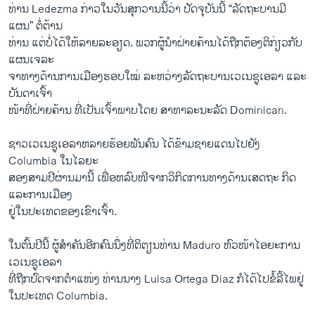
ທ່ານ Ledezma ກ່າວ​ໃນ​ວັນ​ສຸກ​ວານ​ນີ້​ວ່າ ປັດ​ຈຸ​ບັນ​ນີ້ “ລັດຖະບານ​ມີ​
ແຜນ” ຕໍ່ຕ້ານ
​ທ່ານ ​ແຕ່​ບໍ່​ໄດ້​ໃຫ້​ລາຍ​ລະອຽດ. ພວກຜູ້ນຳ​ຝ່າຍ​ຄ້ານ​ໄດ້​ຖືກຕ້ອງ​ຕິກ່ຽວກັບ
ແຜນ​ເຈລະ
ຈາທາງດ້ານການເມືອງຮອບ​ໃໝ່ ​ລະຫວ່າງລັດຖະບານ​ເວ​ເນ​ຊູ​ເອລາ ​ແລະ​
ບັນດາ​ເຈົ້າ​
ໜ້າ​ທີ່​ຝ່າຍ​ຄ້ານ ທີ່​ເປັນ​ເຈົ້າພາບ​ໂດຍ ສາທາລະນະ​ລັດ Dominican.
ຊາວ​ເວ​ເນ​ຊູ​ເອລາ​ຫລາຍ​ຮ້ອຍພັນຄົນ ​ໄດ້​ຂ້າມ​ຊາຍແດນໄປຍັງ
Columbia ​ໃນ​ໄລຍະ
ສອງສາມປີຜ່ານ​ມາ​ນີ້ ເພື່ອຫລົບໜີ​ຈາກວິກິດການທາງດ້ານ​ເສດຖະ ກິດ ​
ແລະການ​ເມືອງ
​ຢູ່​ໃນ​ປະ​ເທດ​ຂອງ​ເຂົາ​ເຈົ້າ.
​ໃນ​ຕົ້ນ​ປີ​ນີ້ ຜູ້​ສຳຄັນ​ອີກ​ຄົນ​ນຶ່ງ​ທີ່​ຕິຕຽນ​ທ່ານ Maduro ​ຫົວໜ້າໄອ​ຍະ​ການ​
ເວ​ເນ​ຊູ​ເອລາ
ທີ່​ຖືກ​ປົດຈາກຕຳແໜ່ງ ທ່ານ​ນາງ Luisa Ortega Diaz ​ກໍໄດ້​ໄປຂໍ້​ລີ້​ໄພ​ຢູ່​
ໃນປະເທດ​ Columbia.