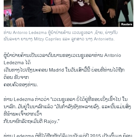
ວິທະຍາສາດ-ເທັກໂນໂລຈີ
ທຸລະກິດ
ພາສາອັງກິດ
ທ່ານ Antonio Ledezma ຜູ້ນຳຝ່າຍຄ້ານ ເວເນຊູເອລາ ,ຊ້າຍ, ຍ່າງກັບ
ວີດີໂອ
ພັນລະຍາ ຍານາງ Mitzy Capriles ແລະ ລູກສາວ ນາງ Antonietta.
ສຽງ
ຜູ້ນຳຝ່າຍ​ຄ້ານເປັນເວລາດົນນານຂອງ​ເວ​ເນ​ຊູ​ເອລາທ່ານ Antonio
ລາຍການກະຈາຍສຽງ
Ledezma ​ໄດ້
ຕິດຕາມພວກເຮົາ ທີ່
​ເດີນທາງ​ໄປ​ເຖິງ​ນະຄອນ Madrid ​ໃນ​ວັນ​ເສົາ​ມື້​ນີ້ ບ່ອນ​ທີ່​ທ່ານ​ໄດ້​ຖືກ​
ລາຍງານ
ຕ້ອນ ຮັບ​ຈາກ
​ຄອບຄົ​ວຂອງ​ທ່ານ.
ພາສາຕ່າງໆ
ທ່ານ Ledezma ກ່າວ​ວ່າ “​ເວ​ເນ​ຊູ​ເອລາ ບໍ່​ໄດ້​ຢູ່ທີ່​ຂ​ອບເບິ່ງ​ເຂົ້າໄປ ໃນ
ນາລົກ. ມັນ​ຢູ່ໃນນາລົກແລ້ວ “ມັນ​ກຳລັງ​ພັງ​ທະລາ​ຍລົງ. ​ແລະ​ນັ້ນແມ່ນ​ສິ່ງ​
ທີ່​ຂ້າພະ​ເຈົ້າ​ຢາກ​ເວົ້າ
ກັບ​ນາຍົກລັດຖະມົນຕີ Rajoy.”
ທ່ານ Ledezma ຜູ້​ທີ່​ໄດ້​ຖືກ​ກັກບໍລິ​ເວນ​ນັບ​ແຕ່​ປີ 2015 ເປັນຕົ້ນມາ ຍ້ອນ