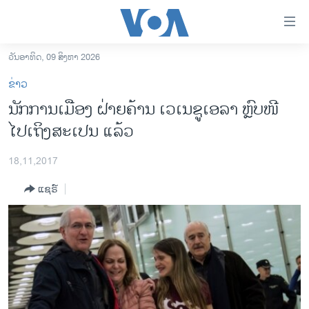
ລິ້ງ
ສຳຫລັບ
ເຂົ້າ
ວັນອາທິດ, 09 ສິງຫາ 2026
ຫາ
ໂຮມເພຈ
ຂ່າວ
ຂ້າມ
ລາວ
ນັກການເມືອງ ຝ່າຍຄ້ານ ເວເນຊູເອລາ ຫຼົບໜີ
ຂ້າມ
ອາເມຣິກາ
ໄປເຖິງສະເປນ ແລ້ວ
ຂ້າມ
ໄປ
ການເລືອກຕັ້ງ ປະທານາທີບໍດີ ສະຫະລັດ 2024
ຫາ
18,11,2017
ຂ່າວ​ຈີນ
ຊອກ
ແຊຣ໌
ຄົ້ນ
ໂລກ
ເອເຊຍ
ອິດສະຫຼະພາບດ້ານການຂ່າວ
ຊີວິດຊາວລາວ
ຊຸມຊົນຊາວລາວ