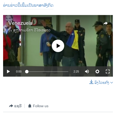
ອ່ານຂ່າວນີ້ເພີ້ມເປັນພາສາອັງກິດ
Venezuela
by
ສຽງອາເມຣິກາ ວີໂອເອລາວ
No media source currently available
0:00
2:25
ລິງໂດຍກົງ
ແຊຣ໌
Follow us