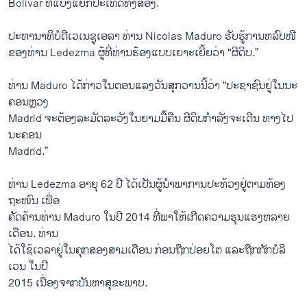
Bolivar ທີ່​ແບ່ງ​ແຍກ​ປະ​ເທດທັງສອງ.
ປະທານາທິບໍດີ​ເວ​ເນ​ຊູ​ເອລາ ທ່ານ Nicolas Maduro ຮັບຮູ້​ການ​ຫລົບໜີ​
ຂອງ​ທ່ານ Ledezma ຜູ້​ທີ່​ທ່ານຮ້ອງ​ແບບ​ເຍາະເຍີ້​ຍວ່າ "ຜີ​ດິບ.”
ທ່ານ Maduro ໄດ້ກ່າວໃນ​ຕອນ​ແລງ​ວັນ​ສຸກ​ວານນີ້ວ່າ “ປະຊາຊົນ​ຢູ່ໃນນະ
ຄອນຫຼວງ
Madrid ຈະຕ້ອງລະມັດລະວັງ​ໃນຍາມ​ມື້ຄື​ນ ຜີ​ດິບ​ກຳລັງ​ຈະເດີນ ທາງໄປ​
ນະຄອນ
Madrid.”
ທ່ານ Ledezma ອາຍຸ 62 ປີ ​ໄດ້​ເປັນ​ຜູ້ນຳ​ພາ​ການປະ​ທ້ວງ​ຢູ່​ຕາມ​ທ້ອງ​
ຖະໜົນ ເພື່ອ
ຄັດຄ້ານທ່ານ Maduro ​ໃນ​ປີ 2014 ທີ່​ພາໃຫ້ເກີດຄວາມ​ຮຸນ​ແຮງ​ຫລາຍ
ເດືອນ. ທ່ານ
​ໄດ້​ໃຊ້​ເວລາ​ຢູ່​ໃນ​ຄຸກ​ສອງສາມ​ເດືອນ ກ່ອນ​ຖືກ​ປ່ອຍໂຕ ​ແລະ​ຖືກ​ກັກ​ບໍລິ​
ເວນ ​ໃນ​ປີ
2015 ​ເນື່ອງ​ຈາກ​ບັນຫາ​ສຸຂະພາບ.