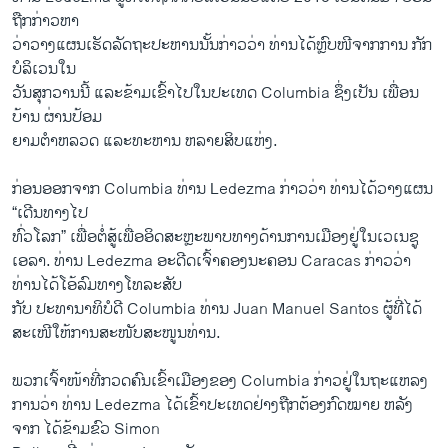
ຖືກກ່າວຫາ
ວ່າວາງແຜນ​ເຮັດ​ລັດຖະປະຫານນັ້ນກ່າວວ່າ ທ່ານ​ໄດ້​ຫຼົບໜີ​ຈາກ​ການ ​ກັກ​
ບໍລິ​ເວນ​ໃນ​
ວັນ​ສຸກ​ວານ​ນີ້ ​ແລະ​ຂ້າມເຂົ້າໄປໃນປະເທດ​ Columbia ຊຶ່ງເປັນ ເພື່ອນ
ບ້ານ ຜ່ານປ້ອມ
ຍາມ​ຕຳ​ຫລວດ ​ແລະ​ທະຫານ ຫລາຍສິບແຫ່ງ.
ກ່ອນ​ອອກ​ຈາກ Columbia ທ່ານ Ledezma ກ່າວ​ວ່າ ທ່ານ​ໄດ້​ວາງ​ແຜນ
“​ເດີນທາງ​ໄປ​
ທົ່ວ​ໂລກ” ​ເພື່ອ​ຕໍ່ສູ້​ເພື່ອອິດສະຫຼະພາບທາງດ້ານ​ການ​ເມືອງ​ຢູ່​ໃນ​ເວ​ເນ​ຊູ​
ເອລາ. ທ່ານ Ledezma ອະດີດ​ເຈົ້າ​ຄອງ​ນະຄອນ Caracas ກ່າວ​ວ່າ
ທ່ານໄດ້​ໂອ້​ລົມ​ທາງ​ໂທລະສັບ
ກັບ ປະທານາທິບໍດີ Columbia ທ່ານ Juan Manuel Santos ຜູ້​ທີ່​ໄດ້​
ສະ​ເໜີ​ໃຫ້ການ​ສະໜັບສະໜູນ​ທ່ານ.
ພວກ​ເຈົ້າ​ໜ້າ​ທີ່​ກວດ​ຄົນ​ເຂົ້າ​ເມືອງຂອງ Columbia ກ່າວ​ຢູ່​ໃນ​ຖະ​ແຫລ​ງ
ການ​ວ່າ ທ່ານ Ledezma ​ໄດ້​ເຂົ້າ​ປະ​ເທດ​ຢ່າງຖືກຕ້ອງ​ກົດໝາຍ ຫລັງ​
ຈາກ ໄດ້​ຂ້າມ​ຂົວ Simon