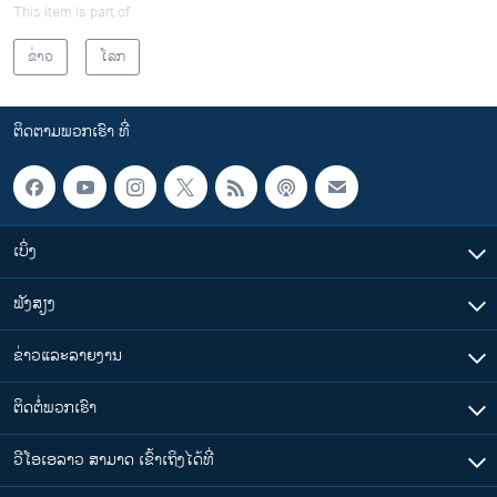
This item is part of
ຂ່າວ
ໂລກ
ຕິດຕາມພວກເຮົາ ທີ່
ເບິ່ງ
ຟັງສຽງ
ຂ່າວແລະລາຍງານ
ຕິດຕໍ່ພວກເຮົາ
ວີໂອເອລາວ ສາມາດ ເຂົ້າເຖິງໄດ້ທີ່