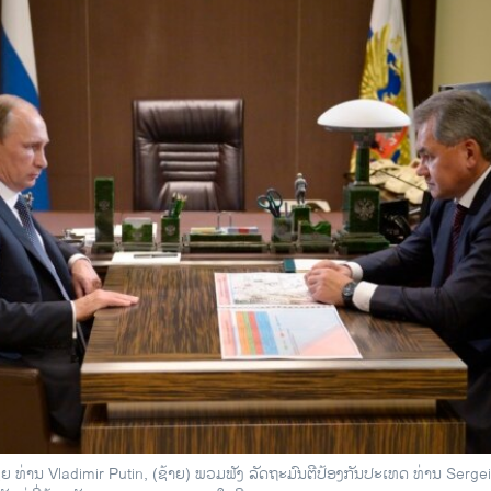
ຊຍ ທ່ານ Vladimir Putin, (ຊ້າຍ) ພວມຟັງ ລັດຖະມົນຕີປ້ອງກັນປະເທດ ທ່ານ Serge