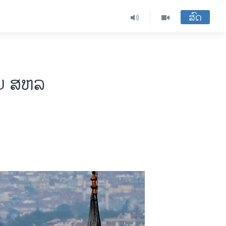
ສົດ
ັບ ສຫລ