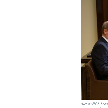
ປະທານາທິບໍດີ ຣັດເ