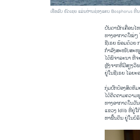
ເຮືອລົບ ຣັດເຊຍ ແລ່ນຜ່ານຊ່ອງແຄບ Bosphorus ທີ່ນ
ບັນດາ​ນັກ​ເຄື່ອນ​ໄຫ
ທາງ​ອາກາດໃໝ່ໆ ​ໃນ​ວັ
ຊີ​ເຣຍ ພ້ອມ​ດ້ວຍ ກ
ກຳລັງ​ສະໜັບສະໜູນ​
​ໄດ້​ພິຈາລະນາ ທີ່ຈ
ຫຼັງຈາກ​ທີ່​ມີ​ສ
ຢູ່ໃນ​ຊີ​ເຣຍ ໄລຍະອາ
ກຸ່ມ​ປົກ​ປ້ອງ​ສິດທິ​ມ
ໄດ້​ຕິດຕາມ​ຄວາມ​ຮຸ
ທາງ​ອາກາດໃນ​ວັນ​ພຸດ
ແຂວງ Idlib ທີ່ຢູ່​
ຫາພື້ນດິນ ຢູ່​ໃນ​ບໍລ