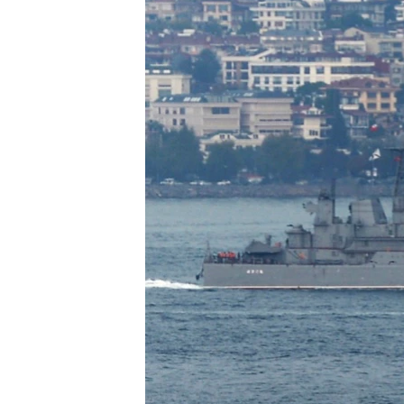
ວິທະຍາສາດ-ເທັກໂນໂລຈີ
ທຸລະກິດ
ພາສາອັງກິດ
ວີດີໂອ
ສຽງ
ລາຍການກະຈາຍສຽງ
ລາຍງານ