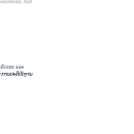
ະເທດຣັດເຊຍ, ວັນທີ
D
SHARE
ງຣັດ​ເຊຍ ​ແລະ
 ການ​ປະຕິ​ບັດ​ງານ