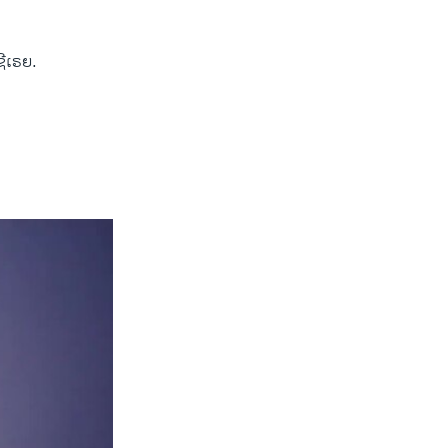
ີ​ເຣຍ.
width
px