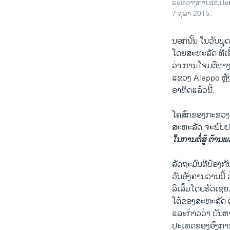
ລະຫວ່າງການພົບປະກັ
7 ຕຸລາ 2015.
​ນອກນັ້ນ ໃນ​ວັນ​ພຸດ​
ໂດຍ​ສະຫະລັດ ທີ່​ເອ
ວ່າ ການ​ໂຈມ​ຕີ​ທາງ
McCain Sla
ແຂວງ Aleppo ຫຼັງຈາ
by
ສຽງອາເມຣິກ
ອາທິດ​ແລ້ວ​ນີ້.
​ໂຄສົກ​ຂອງ​ກະຊວງ​
ສະຫະລັດ ຈະ​ພົບ​ປະກັ
ໃນການຕໍ່ສູ້​ ຕ້ານ
ລັດຖະມົນ​ຕີ​ປ້ອງ​ກ
ວັນ​ອັງຄານ​ວານ​ນີ້ ວ
ລິ​ເລີ້ມ​ໂດຍຣັດ​ເຊຍ
ໂຕ້​ຂອງ​ສະຫະລັດ ຕ
ແລະ​ກ່າວ​ວ່າ ບັນຫານ
ປະ​ເທດຂອງອົງການເນໂຕ