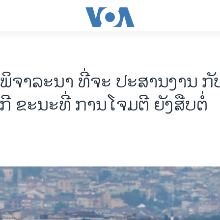
 ພິຈາລະນາ ທີ່ຈະ ປະສານງານ ກ
ກີ ຂະນະທີ່ ການໂຈມຕີ ຍັງສືບຕໍ່