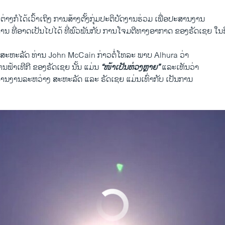
 ຕ່າງ​ກໍ​ໄດ້ເວົ້າເຖິງ ​ການ​ສ້າງຕັ້ງກຸ່ມ​ປະຕິບັດງານຮ່ວມ​ ​ເພື່ອ​ປະສານງານ ​
 ​ທີ່​ອາດ​ເປັນ​ໄປ​ໄດ້ ທີ່​ພົວພັນ​ກັບ​ ການ​ໂຈມ​ຕີ​ທາງ​ອາກາດ ຂອງຣັດເຊຍ ​ໃນ​ຊ
ສະຫະ​ລັດ ທ່ານ John McCain ກ່າວ​ຕໍ່​ໂທລະ ພາບ Alhura ວ່າ
ານຟ້າ​ເທີ​ກີ ຂອງຣັດ​ເຊຍ ນັ້ນ ​ແມ່ນ
“ໜ້າ​ເປັນ​ຫ່ວງຫຼາຍ”
​ແລະເຫັນວ່າ
​ງານ​ລະຫວ່າງ ສະຫະລັດ ​ແລະ ຣັດ​ເຊຍ ​ແມ່ນເທົ່າກັບ ເປັນການ
No media source currently available