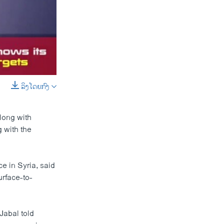
ລິງໂດຍກົງ
SHARE
long with
 with the
e in Syria, said
urface-to-
width
px
Jabal told