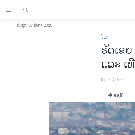
ລິ້ງ
ສຳຫລັບ
ເຂົ້າ
ຄົ້ນຫາ
ວັນສຸກ, 07 ສິງຫາ 2026
ໂຮມເພຈ
ຫາ
ໂລກ
ລາວ
ຂ້າມ
ຣັດເຊຍ
ຂ້າມ
ອາເມຣິກາ
ຂ້າມ
ການເລືອກຕັ້ງ ປະທານາທີບໍດີ ສະຫະລັດ
ແລະ ເທີ
ໄປ
2024
ຫາ
ຂ່າວ​ຈີນ
ຊອກ
07,10,2015
ຄົ້ນ
ໂລກ
ແຊຣ໌
ເອເຊຍ
ອິດສະຫຼະພາບດ້ານການຂ່າວ
ຊີວິດຊາວລາວ
ຊຸມຊົນຊາວລາວ