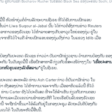
ນ ຢູ່ທີ່ບ້ານພັກ Bocharov Ruchei ໃນຣີສອດ Black Sea ຂອງນະຄອນ Sochi, ປ
ມື້​ນີ້​ ຫົວໜ້າ​ກຸ່ມ​ຕໍ່ຕ້ານ​ລັດຖະບານ​ຊີ​ເຣຍ ທີ່​ໄດ້ຮັບການເຝິກແອບ​
ີ້ນວ່າ Liwa Suqour al-Jabal ນັ້ນ ​ໄດ້​ກ່າວ​ຕໍ່​ອົງການ​ຂ່າວ Reuters
​ອາກາດ​ຂອງຣັດ​ເຊຍ ​ໄດ້​ທຳລາຍ​ສາງ​ເກັບ​ອາວຸດໃຫຍ່ຂອງ​ກຸ່ມ ຢູ່​ໃນ​
ms Russian Strikes in Syria
EMBE
ກ​ທີ່​ໄດ້​ໂຈມ​ຕີ ຄ້າຍ​ເຝິກ​ແອບ​ຂອງ​ກຸ່ມ​ດັ່ງກ່າວ ​ໃນແຂວງ Idlib ເມື່ອ​
າ ວີໂອເອລາວ
ປ້ອງ​ກັນ​ປະ​ເທດ ຣັດ​ເຊຍ ກ່າວ​ວ່າ ບັນດາ​ນັກ​ຊ່ຽວຊານ ດ້ານການ​ປ້ອງ​ກັນ ຂອ
ນ ​ໃນ​ວັນ​ພຸດ​ມື້​ນີ້ ​ເພື່ອ​ປຶກສາ​ຫາລື ກ່ຽວກັບຂໍ້​ສະ​ເໜີຕ່າງໆໃນ
“ເພື່ອປະສານ
ພວກ​ຫົວ​ຮຸນ​ແຮງລັດ​ອິສລາມ”
ຢູ່​ໃນ​ຊີ​ເຣຍ.
ັນ​ປະ​ເທດ ສະຫະລັດ ທ່ານ Ash Carter ກ່າວ​ ຕໍ່​ບັນດາ​ນັກ​ຂ່າວ ​ໃນ​
່າ ທັງ​ສອງ​ຝ່າຍ ​ໄດ້​ທຳ​ການເຈລະຈາ​ກັນ ​ເມື່ອ​ອາທິດ​ແລ້ວ​ນີ້ ທີ່​ໄດ້​
. ທ່ານ Carter ຍັງ​ໄດ້​ປະຕິ​ເສດ ທີ່​ຈະ​ໃຫ້​ຄຳ​ເຫັນ ກ່ຽວ​ກັບ​ການ​ຕອບ​
ໍ່​ການລະ​ເມີດເຂດນ່ານຟ້າຂອງເທີ​ກີ ​ໂດຍ​ເຮືອບິນ​ລົບ​ຂອງຣັດ​ເຊຍ
ີ້ ຈະ​ຖືກ​ນຳ​ຂຶ້ນມາ​ໂອ້ລົມກັນ​ຢູ່​ໃນ​ກອງ​ປະຊຸມ​ ລັດຖະມົນຕີປ້ອງ​ກັນ​
້ ​ໃນ​ວັນ​ພະຫັດ​ມື້​ອື່ນ​ນີ້.