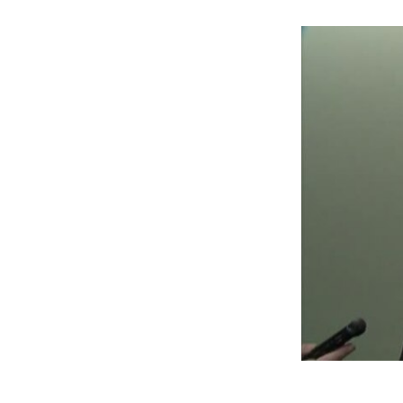
Russian Na
by
ສຽງອາເມຣິກ
0:00