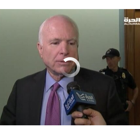
No media source currently available
vy Fires Missiles into Syria
EMBE
າ ວີໂອເອລາວ
0:00:29
EMBED