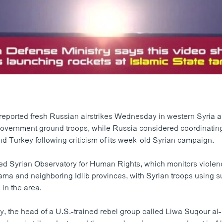
0:00:56
EMBED
s reported fresh Russian airstrikes Wednesday in western Syria a
government ground troops, while Russia considered coordinating
nd Turkey following criticism of its week-old Syrian campaign.
ed Syrian Observatory for Human Rights, which monitors violenc
Hama and neighboring Idlib provinces, with Syrian troops using s
 in the area.
 the head of a U.S.-trained rebel group called Liwa Suqour al-