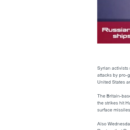
0:00
Syrian activist
attacks by pro-
United States a
The Britain-bas
the strikes hit 
surface missiles
Also Wednesday,