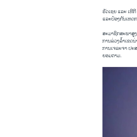
ຣັດ​ເຊຍ ​ແລະ ​ເທີ​ກີ
ແລະປ້ອງ​ກັນ​ເຫດການ
ສະມາຊິກ​ສະພາ​ສູງ
ການ​ລ່ວງລ້ຳ​ເຂດ​ນ່
ການ​ເຈລະຈາ ປະສານ
ຍອມຕາມ.