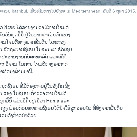
ະຄອນ Istanbul, ເພື່ອເດີນທາງໄປຍັງທະເລ Mediterranean, ວັນທີ 6 ຕຸລາ 2015.
ວ ຊີ​ເຣຍ ​ໄດ້​ລາຍ​ງານ​ວ່າ ມີ​ການ​ໂຈມ​ຕີ​
ນ​ພຸດ​ມື້​ນີ້ ​ຢູ່​ໃນ​ພາກ​ຕາ​ເວັນ​ຕົກ​ຂອງ​
ານ​ໂຈມ​ຕີ​ທາງ​ພາກ​ພື້ນ​ດິນ ​ໂດຍ​ກອງ​
ລັດຖະບານ​ຊີ​ເຣຍ ​ໃນ​ຂະນະ​ທີ່ ຣັດ​ເຊຍ
ະ​ປະສານ​ງານ​ກັບ​ສະຫະລັດ ​ແລະ​ເທີ​ກີ
ຽງວິພາກ​ວິ​ຈານ ໃນການ ໂຈມຕີທາງອາກາດ
ທິດ​ນຶ່ງ​ຜ່ານ​ມານີ້.
ະນຸດຊີ​ເຣຍ ທີ່​ມີຫ້ອງການ​ຢູ່​ໃນ​ອັງກິດ ຊຶ່ງ
ນ​ແຮງ ​ໃນ​ຊີ​ເຣຍ ກ່າວ​ວ່າ ການ​ໂຈມ​ຕີ​
​ມື້​ນີ້ ​ແມ່ນມີຂຶ້ນຢູ່ເມືອງ Hama ​ແລະ ​
ໃກ້​ຄຽງ ​ພ້ອມ​ດ້ວຍ​ທະຫານຊີເຣຍໄດ້​ນຳ​ໃຊ້ລູກ​ສອນ​ໄຟ ທີ່ຍິງຈາກ​ພື້ນດິນ
ິ​ເວນ​ດັ່ງກ່າວນຳດ້ວຍ​.