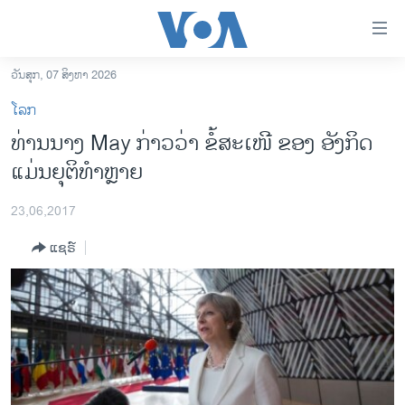
ລິ້ງ
ສຳຫລັບ
ເຂົ້າ
ວັນສຸກ, 07 ສິງຫາ 2026
ຫາ
ໂຮມເພຈ
ໂລກ
ຂ້າມ
ລາວ
ທ່ານນາງ May ກ່າວວ່າ ຂໍ້ສະເໜີ ຂອງ ອັງກິດ
ຂ້າມ
ອາເມຣິກາ
ແມ່ນຍຸຕິທຳຫຼາຍ
ຂ້າມ
ໄປ
ການເລືອກຕັ້ງ ປະທານາທີບໍດີ ສະຫະລັດ 2024
ຫາ
23,06,2017
ຂ່າວ​ຈີນ
ຊອກ
ແຊຣ໌
ຄົ້ນ
ໂລກ
ເອເຊຍ
ອິດສະຫຼະພາບດ້ານການຂ່າວ
ຊີວິດຊາວລາວ
ຊຸມຊົນຊາວລາວ