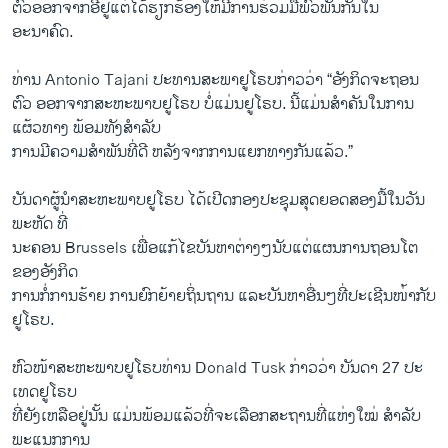
ຕົວອອກ​ຈາກ​ອີ​ຢູແຕ່​ໄດ້​ຮຽກຮ້​ອງ​ໃຫ້​ມີການ​ຮ່ວມມືພົວພັນກັນໃນ​
ອະນາຄົດ.
ທ່ານ Antonio Tajani ປະທານ​ສະພາ​ຢູ​ໂຣບກ່າວ​ວ່າ “ອັງກິດ​ຈະ​ຖອນ​
ຕົວ ອອກ​ຈາກ​ສະຫະພາບ​ຢູ​ໂຣບ ບໍ່​ແມ່ນ​ຢູ​ໂຣບ. ນີ້​ແມ່ນ​ສຳຄັນໃນການ
ແຜ້ວ​ທາງ ພ້ອມ​ທັງ​ສຳລັບ​
ການ​ມີ​ຄວາມ​ສຳພັນ​ທີ່​ດີ ​ຫລັງ​ຈາກ​ການ​ແຍກ​ທາງ​ກັນ​ແລ້ວ.”
ບັນ​ດາ​ຜູ້ນຳສະຫະພາບ​ຢູ​ໂຣບ​ ໄດ້​ເປີດ​ກອງ​ປະຊຸມສຸດ​ຍອດ​ສອງ​ມື້ໃນວັນ​
ພະຫັດ ​ທີ່
ນະຄອນ Brussels ເພື່ອ​ແກ້​ໄຂ​ບັນຫາ​ຕ່າງໆນັບ​ແຕ່​ແຜນການ​ຖອນໂຕ​
ຂອງ​ອັງກິດ
ການ​ກໍ່​ການ​ຮ້າຍ ການ​ຍົກຍ້າຍ​ຖິ່ນ​ຖານ ​ແລະ​ບັນ​ຫາ​ອື່ນໆ​ທີ່​ປະ​ເຊີນ​ໜ່້າ​ກັບ​
ຢູ​ໂຣບ.
ຫົວໜ້​າສະຫະ​ພາບ​ຢູ​ໂຣບທ່ານ Donald Tusk ກ່າວ​ວ່າ​ ບັນດາ 27 ​ປະ​
ເທດ​ຢູ​ໂຣບ
ທີ່​ຍັງ​ເຫລືອຢູ່ນັ້ນ ​ແມ່ນພ້ອມ​ແລ້ວ​ທີ່​ຈະເລືອກ​ສະຖານ​ທີ່ແຫ່ງ​ໃໝ່​ ສຳລັບ
ພະ​ແນ​ກການ