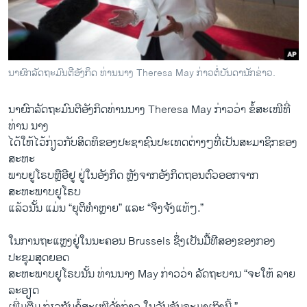
ວິທະຍາສາດ-ເທັກໂນໂລຈີ
ທຸລະກິດ
ພາສາອັງກິດ
ນາຍົກລັດຖະມົນຕີອັງກິດ ທ່ານນາງ Theresa May ກ່າວຕໍ່ບັນດານັກຂ່າວ.
ວີດີໂອ
ນາຍົກລັດຖະມົນຕີອັງກິດທ່ານ​ນາງ Theresa May ກ່າວ​ວ່າ ​ຂໍ້​ສະ​ເໜີ​ທີ່​
ສຽງ
ທ່ານ​ ນາງ​
ລາຍການກະຈາຍສຽງ
ໄດ້ໃຫ້​ໄວ້ກ່ຽວ​ກັບ​ສິດທິ​ຂອງ​ປະຊາຊົນ​ປະ​ເທດ​ຕ່າງໆ​ທີ່​ເປັນ​ສະມາຊິກ​ຂອງ
ຕິດຕາມພວກເຮົາ ທີ່
ສະຫະ
ລາຍງານ
ພາບຢູ​ໂຣບຫຼືອີ​ຢູ ຢູ່ໃນ​ອັງກິດ ຫຼັງ​ຈາກ​ອັງ​ກິດ​ຖອນ​ຕົວອອກ​ຈາກ​
ສະຫະພາບ​ຢູ​ໂຣບ​
ແລ້ວນັ້ນ ​ແມ່ນ “​ຍຸຕິທຳຫຼາຍ” ​ແລະ “​ຈິງ​ຈັງ​ແທ້ໆ.”
ພາສາຕ່າງໆ
​ໃນ​ການ​ຖະ​ແຫຼງ​ຢູ່​ໃນ​ນະຄອນ Brussels ຊຶ່ງ​ເປັນ​ມື້​ທີ​ສອງ​ຂອງ​ກອງ​
ປະຊຸມ​ສຸດ​ຍອດ
​ສະຫະ​ພາບ​ຢູໂຣບນັ້ນ ທ່ານ​ນາງ May ກ່າວ​ວ່າ ​ລັດຖະບານ “ຈະໃຫ້ ລາຍ​
ລະອຽດ​