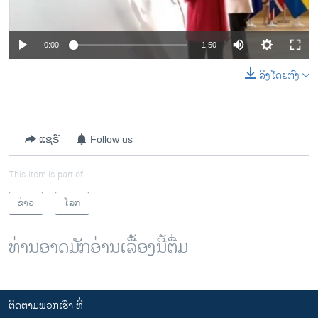
0:00
1:50
ລິງໂດຍກົງ
ແຊຣ໌
Follow us
This item is part of
ຂ່າວ
ໂລກ
ທ່ານອາດມັກອ່ານເລື້ອງນີ້ຕື່ມ
ຕິດຕາມພວກເຮົາ ທີ່