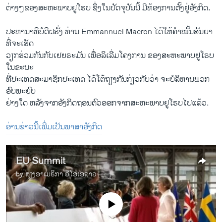
​ຕ່າງໆ​ຂອງສະຫະພາບຢູ​ໂຣບ ຊຶ່ງ​ໃນປັດຈຸບັນ​ນີ້ ​ມີ​ຫ້ອງການຕັ້ງ​ຢູ່​ອັງກິດ.
ປະທານາທິບໍດີ​ຝຣັ່ງ ທ່ານ Emmannuel Macron ​ໄດ້​ໃຫ້​ຄຳ​ໝັ້ນ​ສັນຍາ​
ທີ່​ຈະ​ເຮັດ
​ວຽກ​ຮ່ວມ​ກັນ​ກັບ​ເຢຍຣະ​ມັນ ​ເພື່ອລິ​ເລີ່​ມ​ໂຄງການ ຂອງ​ສະຫະພາບຢູ​ໂຣບ ​
ໃນ​ຂະນະ
ທີ່​ປະ​ເທດສະມາຊິກ​ປະ​ເທດ ​ໄດ້​ໂຕ້​ຖຽງ​ກັນກ່ຽວກັບວ່າ ຈະ​ບໍ​ລິ​ຫານ​ພວກ
ອົບ​ພະຍົບ
ຢ່າງ​ໃດ ຫລັງ​ຈາກ​ອັງກິດ​ຖອນ​ຕົວອອກ​ຈາກ​ສະຫະພາບ​ຢູ​ໂຣບ​ໄປ​ແລ້ວ.
ອ່ານຂ່າວນີ້ເພີ່ມເປັນພາສາອັງກິດ
EU Summit
by
ສຽງອາເມຣິກາ ວີໂອເອລາວ
No media source currently available