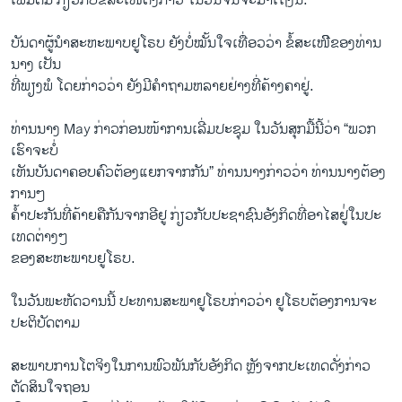
ເພີ່ມ​ຕື່ມ ກ່ຽວ​ກັບ​ຂໍ້​ສະ​ເໜີ​ດັ່ງກ່າວ ​ໃນ​ວັນ​ຈັນ​ຈະ​ມາ​ເຖິງ​ນີ້.”
ບັນດາ​ຜູ້ນຳ​ສະຫະພາບຢູ​ໂຣບ ຍັງບໍ່​ໝັ້ນ​ໃຈ​ເທື່ອ​ວວ່າ​ ຂໍ້​ສະ​ເໜີີ​ຂອງ​ທ່ານ​
ນາງ​ ​ເປັນ
​ທີ່​ພຽງພໍ ​ໂດຍ​ກ່າວ​ວ່າ ​ຍັງ​ມີ​ຄຳ​ຖາມ​ຫລາຍຢ່າງ​ທີ່​ຄ້າງ​ຄາຢູ່.
ທ່ານ​ນາງ May ກ່າວ​ກ່ອນ​ໜ້າການ​ເລີ່​ມປະຊຸມ ​ໃນ​ວັນ​ສຸກ​ມື້​ນີ້ວ່າ “ພວກ​
ເຮົາ​ຈະ​ບໍ່​
ເຫັນ​ບັນດາ​ຄອບຄົວ​ຕ້ອງ​ແຍກ​ຈາກກັນ​” ທ່ານ​ນາງ​ກ່າວ​ວ່າ ທ່ານ​ນາ​ງຕ້ອງ
ການໆ
ຄໍ້າປະກັນ​ທີ່​ຄ້າຍຄື​ກັນ​ຈາກ​ອີ​ຢູ ກ່ຽວ​ກັບປະຊາຊົນ​ອັງກິດ​ທີ່​ອາ​ໄສ​ຢູ່່​ໃນປະ​
ເທດຕ່າງໆ
​ຂອງ​ສະຫະພາບ​ຢູ​ໂຣບ.
​ໃນ​ວັນ​ພະຫັດ​ວານ​ນີ້ ປະທານ​ສະພາ​ຢູ​ໂຣບກ່າວ​ວ່າ ຢູ​ໂຣບຕ້ອງການຈະ​
ປະຕິບັດຕາມ
ສະພາບການ​ໂຕ​ຈິງ​ໃນ​ການ​ພົວພັນ​ກັບ​ອັງກິດ ຫຼັງ​ຈາກ​ປະ​ເທດດັ່ງກ່າວ​
ຕັດສິນ​ໃຈ​ຖອນ​