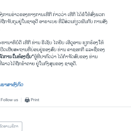
ການຂ່າວຂອງທາງການເທີກີ ກ່າວວ່າ ເທີກີ ໄດ້ຂໍໃຫ້ສົ່ງພວກ
ໄດ້ຖືກຈັບກຸມຢູ່ໃນຊາອຸດີ ອາຣາເບຍ ທີ່ມີສ່ວນກ່ຽວພັນກັບ ການສັງ
.
ທານາທິບໍດີ ເທີກີ ທ່ານ ຣີເຊັບ ໄຕຢິບ ເອີດູອານ ຮຽກຮ້ອງໃຫ້
ປີດເຜີຍສະຖານທີ່ບ່ອນຢູ່ຂອງສົບ ທ່ານ ຄາຊອກກີ ແລະຊື່ຂອງ
ັດການໃນທ້ອງຖິ່ນ”
ຜູ້ທີ່ປາກົດວ່າ ໄດ້ກຳຈັດສົບຂອງ ທ່ານ
ີ່ລາວໄດ້ຖືກຂ້າຕາຍ ຢູ່ໃນກົງສຸນຂອງ ຊາອຸດີ.
ປັນພາສາອັງກິດ
Follow us
Print
ັດອາເມຣິກາ