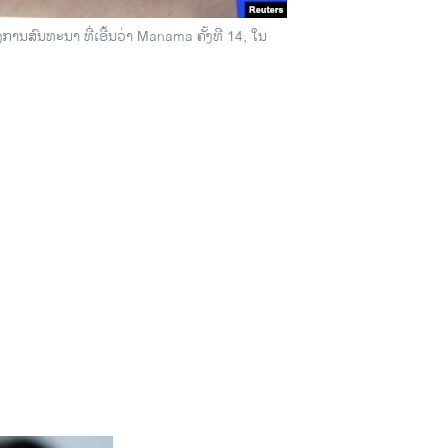
ນສົນທະນາ ທີ່ເອີ້ນວ່າ Manama ຄັ້ງທີ 14, ໃນ