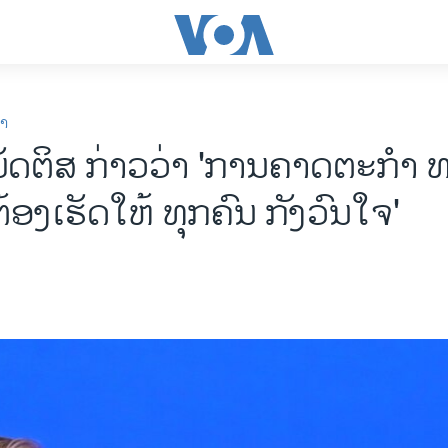
ກາ
ັດຕິສ ກ່າວວ່າ 'ການຄາດຕະກຳ ທ
້ອງເຮັດໃຫ້ ທຸກຄົນ ກັງວົນໃຈ'