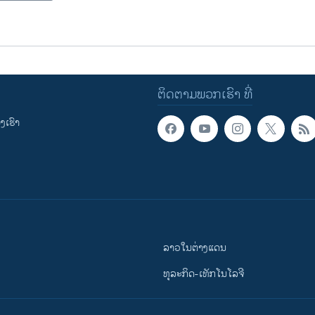
ຕິດຕາມພວກເຮົາ ທີ່
ເຮົາ
ລາວໃນຕ່າງແດນ
ທຸລະກິດ-ເທັກໂນໂລຈີ