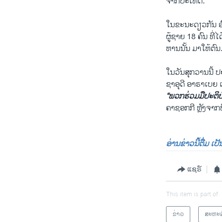
ຈາກປະເທດ.
ໃນຂະນະດຽວກັນ ອົງ
ຜູ້ຊາຍ 18 ຄົນ ທີ່
ຫານນັ້ນ ມາໃຫ້ຕົນ
ໃນວັນສຸກວານນີ້ ປະ
ຊາອຸດີ ອາຣາເບຍ ເ
“ພວກຮ່ວມມືປະຕິບ
ຄາຊອກກີ ຫຼັງຈາກທ
ອ່ານຂ່າວນີ້ຕື່ມ ເ
ແຊຣ໌
This item is part of
ຂ່າວ
ສະຫະລ