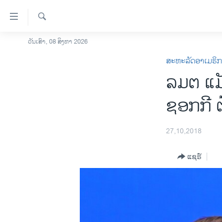
ລິ້ງ
ສຳຫລັບ
ເຂົ້າ
ຄົ້ນຫາ
ວັນເສົາ, 08 ສິງຫາ 2026
ໂຮມເພຈ
ຫາ
ສະຫະລັດອາເມຣິ
ລາວ
ຂ້າມ
ລມຕ ແມ
ຂ້າມ
ອາເມຣິກາ
ຂ້າມ
ການເລືອກຕັ້ງ ປະທານາທີບໍດີ ສະຫະລັດ
ຊອກກີ ຕ
ໄປ
2024
ຫາ
ຂ່າວ​ຈີນ
ຊອກ
27,10,2018
ຄົ້ນ
ໂລກ
ແຊຣ໌
ເອເຊຍ
ອິດສະຫຼະພາບດ້ານການຂ່າວ
ຊີວິດຊາວລາວ
ຊຸມຊົນຊາວລາວ