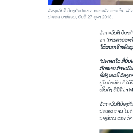
ລັດຖະມົນຕີ ປ້ອງກັນປະເທດ ສະຫະລັດ ທ່ານ ຈິມ ແມັ
ປະເທດ ບາຫ໌ເຣນ, ວັນທີ 27 ຕຸລາ 2018.
ລັດຖະມົນຕີ ປ້ອງກ
ວ່າ
“ການຄາດຕະກຳ 
ໃຫ້ພວກເຮົາໝົດທຸກ
“ປະເທດໃດ ທີ່ບໍ່
ກົດໝາຍ ກໍຈະເປັນ
ທີ່ຂົງເຂດນີ້ ຕ້ອງ
ຢູ່ໃນຄຳເຫັນ ທີ່
ໝັ້ນຄົງ ທີ່ມີຊື່ວ
ລັດຖະມົນຕີປ້ອງກັ
ປະເທດ ທ່ານ ໄມຄ໌ 
ບາງສ່ວນ ແລະ ວ່