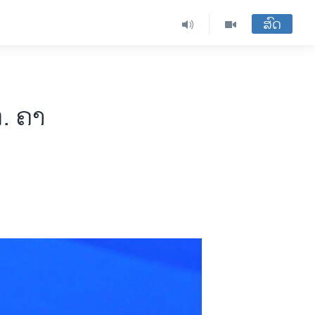
ສົດ
. ຄາ