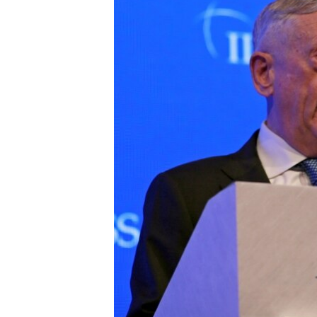
ວິທະຍາສາດ-ເທັກໂນໂລຈີ
ທຸລະກິດ
ພາສາອັງກິດ
ວີດີໂອ
ສຽງ
ລາຍການກະຈາຍສຽງ
ລາຍງານ