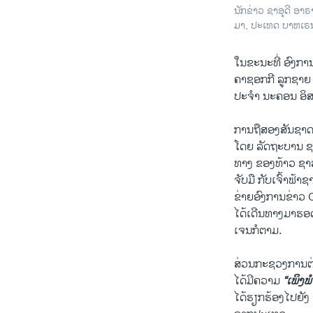
ນັກ​ຂ່າວ ຊາ​ອຸ​ດີ ອາ
ມາ, ປະ​ເທດ ບາຫ​ເຣນ
ໃນຂະນະທີ່ ອົງກ
ຄາຊອກກີ ລູກຊາຍ 
ປະຈຳ ນະຄອນ ອິສຕ
ການຖືສອງສັນຊາດ 
ໂດຍ ລັດຖະບານ ຊາອຸ
ທາງ ຂອງທ້າວ ຊາລາ
ຈັບມື ກັບເຈົ້າຟ້
ຂ່າຍອົງການຂ່າວ 
ໄດ້ເດີນທາງມາຮອດ 
ເຈນກໍຕາມ.
ສ່ວນກະຊວງການຕ່
ໄດ້ມີຄວາມ
“ເພິງພ
ໄດ້ຮຽກຮ້ອງໄປຍັງ