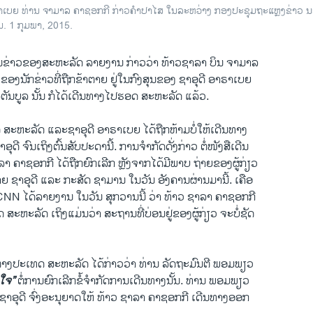
​ຣາ​ເບຍ ທ່ານ ຈາ​ມາ​ລ ຄາ​ຊອກ​ກີ ກ່າວ​ຄຳ​ປາ​ໄສ​ ໃນ​ລະ​ຫວ່າງ ກອງ​ປະ​ຊຸມ​ຖະ​ແຫຼງ​ຂ່າວ
. 1 ກຸມ​ພາ, 2015.
ານຂ່າວຂອງສະຫະລັດ ລາຍງານ ກ່າວວ່າ ທ້າວຊາລາ ບິນ ຈາມາລ
ຂອງນັກຂ່າວທີ່ຖືກຂ້າຕາຍ ຢູ່ໃນກົງສຸນຂອງ ຊາອຸດີ ອາຣາເບຍ
ັນບູລ ນັ້ນ ກໍໄດ້ເດີນທາງໄປຮອດ ສະຫະລັດ ແລ້ວ.
ສະຫະລັດ ແລະຊາອຸດີ ອາຣາເບຍ ໄດ້ຖືກຫ້າມບໍ່ໃຫ້ເດີນທາງ
ດີ ຈົນເຖິງຕົ້ນສັບປະດານີ້. ການຈຳກັດດັ່ງກ່າວ ຕໍ່ໜັງສືເດີນ
 ຄາຊອກກີ ໄດ້ຖືກຍົກເລີກ ຫຼັງຈາກໄດ້ມີພາບ ຖ່າຍຂອງຜູ້ກ່ຽວ
າຊາຍ ຊາອຸດີ ແລະ ກະສັດ ຊາມານ ໃນວັນ ອັງຄານຜ່ານມານີ້. ເຄືອ
CNN ໄດ້ລາຍງານ ໃນວັນ ສຸກວານນີ້ ວ່າ ທ້າວ ຊາລາ ຄາຊອກກີ
ສະຫະລັດ ເຖິງແມ່ນວ່າ ສະຖານທີ່ບ່ອນຢູ່ຂອງຜູ້ກ່ຽວ ຈະບໍ່ຊັດ
າງປະເທດ ສະຫະລັດ ໄດ້ກ່າວວ່າ ທ່ານ ລັດຖະມົນຕີ ພອມພຽວ
ໍໃຈ”
ຕໍ່ການຍົກເລີກຂໍ້ຈຳກັດການເດີນທາງນັ້ນ. ທ່ານ ພອມພຽວ
 ຊາອຸດີ ຈົ່ງອະນຸຍາດໃຫ້ ທ້າວ ຊາລາ ຄາຊອກກີ ເດີນທາງອອກ