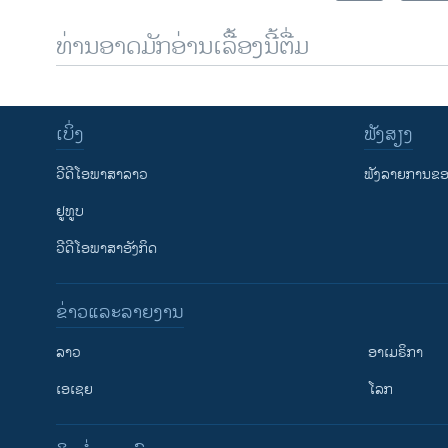
ທ່ານອາດມັກອ່ານເລື້ອງນີ້ຕື່ມ
ເບິ່ງ
ຟັງສຽງ
ວີດີໂອພາສາລາວ
ຟັງລາຍການຂອງ
ຢູທູບ
ວີດີໂອພາສາອັງກິດ
ຂ່າວແລະລາຍງານ
ລາວ
ອາເມຣິກາ
ເອເຊຍ
ໂລກ