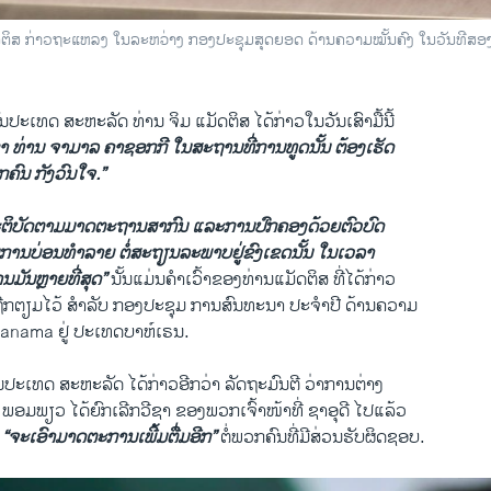
ດຕິສ ກ່າວຖະແຫລງ ໃນລະຫວ່າງ ກອງປະຊຸມສຸດຍອດ ດ້ານຄວາມໝັ້ນຄົງ ໃນວັນທີສອງກາ
ັນປະເທດ ສະຫະລັດ ທ່ານ ຈິມ ແມັດຕິສ ໄດ້ກ່າວໃນວັນເສົາມື້ນີ້
ທ່ານ ຈາມາລ ຄາຊອກກີ ໃນສະຖານທີ່ການທູດນັ້ນ ຕ້ອງເຮັດ
ຄົນ ກັງວົນໃຈ.”
ປະຕິບັດຕາມມາດຕະຖານສາກົນ ແລະການ​ປົກ​ຄອງ​ດ້ວຍຕົວບົດ
ການບ່ອນທຳລາຍ ຕໍ່ສະຖຽນລະພາບຢູ່ຂົງເຂດນັ້ນ ໃນເວລາ
ການມັນຫຼາຍທີ່ສຸດ”
ນັ້ນແມ່ນຄຳເວົ້າຂອງທ່ານແມັດຕິສ ທີ່ໄດ້ກ່າວ
ໄດ້ຖືກຕຽມໄວ້ ສຳລັບ ກອງປະຊຸມ ການສົນທະນາ ປະຈຳປີ ດ້ານຄວາມ
່າ Manama ຢູ່ ປະເທດບາຫ໌ເຣນ.
ນປະເທດ ສະ​ຫະ​ລັດ ໄດ້ກ່າວອີກວ່າ ລັດຖະມົນຕີ ວ່າການຕ່າງ
ພອມພຽວ ໄດ້ຍົກເລີກວີຊາ ຂອງພວກເຈົ້າໜ້າທີ່ ຊາອຸດີ ໄປແລ້ວ
າ
“ຈະເອົາມາດຕະການເພີ້ມຕື່ມອີກ”
ຕໍ່ພວກຄົນທີ່ມີສ່ວນຮັບຜິດຊອບ.