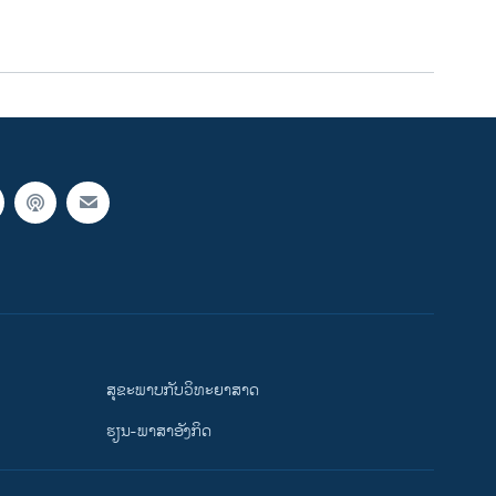
ສຸຂະພາບກັບວິທະຍາສາດ
ຮຽນ-ພາສາອັງກິດ