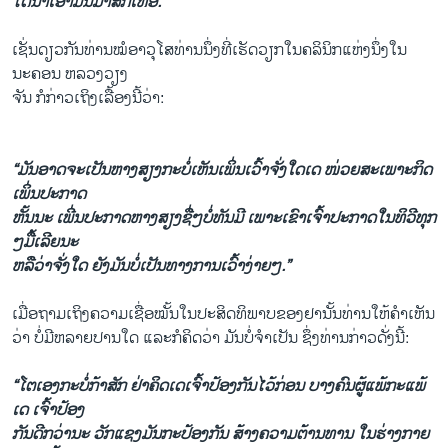
ໄດ້ນໍາເອົາມັນມາສັກເທື່ອ.”
ເຊັ່ນດຽວກັນທ່ານໝໍອາວຸໂສທ່ານນຶ່ງທີ່ເຮັດວຽກໃນຄລິນິກແຫ່ງນຶ່ງໃນ
ນະຄອນ ຫລວງວຽງ
ຈັນ ກໍກ່າວເຖິງເລື້ອງນີ້ວ່າ:
“ມັນອາດຈະເປັນຫາງສຽງກະບໍ່ເຫັນເພິ່ນເວົ້າຈັ່ງໃດເດ ໜ່ວຍສະເພາະກິດ
ເພິ່ນປະກາດ
ຫັ້ນນະ ເພີ່ນປະກາດຫາງສຽງຊື່ໆບໍ່ທັນມີ ເພາະເຂົາເຈົ້າປະກາດໃນທິວີທຸກ
ໆມື້ເລີຍນະ
ຫລືວ່າຈັ່ງໃດ ຍັງມັນບໍ່ເປັນທາງການເວົ້າງ່າຍໆ.”
ເມື່ອຖາມເຖິງຄວາມເຊື່ອໝັ້ນໃນປະສິດທິພາບຂອງຢານັ້ນທ່ານໃຫ້ຄໍາເຫັນ
ວ່າ ບໍ່ມີຫລາຍປານໃດ ແລະກໍຄິດວ່າ ມັນບໍ່ຈໍາເປັນ ຊຶ່ງທ່ານກ່າວດັ່ງນີ້:
“ໂຕເອງກະບໍ່ກ້າສັກ ຢ່າຄິດເດເຈົ້າປ້ອງກັນໄວ້ກ່ອນ ບາງຄົນຜູ້ແພ້ກະແພ້
ເດ ເຈົ້າປ້ອງ
ກັນດີກວ່ານະ ວັກແຊງມັນກະປ້ອງກັນ ສ້າງຄວາມຕ້ານທານ ໃນຮ່າງກາຍ