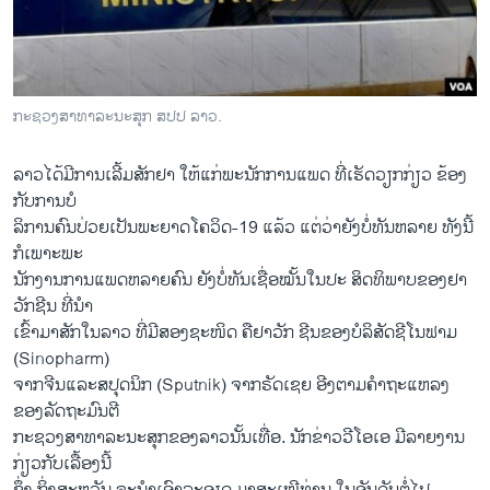
ວິທະຍາສາດ-ເທັກໂນໂລຈີ
ທຸລະກິດ
ພາສາອັງກິດ
ກະຊວງສາທາລະນະສຸກ ສປປ ລາວ.
ວີດີໂອ
ລາວໄດ້ມີການເລີ້ມສັກຢາ ໃຫ້ແກ່ພະນັກການແພດ ທີ່ເຮັດວຽກກ່ຽວ ຂ້ອງ
ສຽງ
ກັບການບໍ
ລາຍການກະຈາຍສຽງ
ລິການຄົນປ່ວຍເປັນພະຍາດໂຄວິດ-19 ແລ້ວ ແຕ່ວ່າຍັງບໍ່ທັນຫລາຍ ທັງນີ້
ຕິດຕາມພວກເຮົາ ທີ່
ກໍເພາະພະ
ລາຍງານ
ນັກງານການແພດຫລາຍຄົນ ຍັງບໍ່ທັນເຊື່ອໝັ້ນໃນປະ ສິດທິພາບຂອງຢາ
ວັກຊີນ ທີ່ນໍາ
ເຂົ້າມາສັກໃນລາວ ທີ່ມີສອງຊະໜິດ ຄືຢາວັກ ຊີນຂອງບໍລິສັດຊີໂນຟາມ
ພາສາຕ່າງໆ
(Sinopharm)
ຈາກຈີນແລະສປຸດນິກ (Sputnik) ຈາກຣັດເຊຍ ອີງຕາມຄໍາຖະແຫລງ
ຂອງລັດຖະມົນຕີ
ກະຊວງສາທາລະນະສຸກຂອງລາວນັ້ນເທື່ອ. ນັກຂ່າວວີໂອເອ ມີລາຍງານ
ກ່ຽວກັບເລື້ອງນີ້