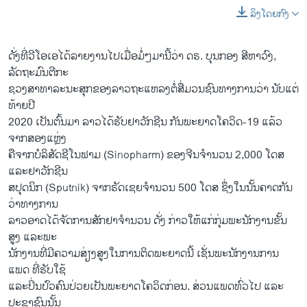
ລິງໂດຍກົງ
ດັ່ງທີ່ວີໂອເອໄດ້ລາຍງານໄປເມື່ອມໍ່ໆມານີ້ວ່າ ດຣ. ບຸນກອງ ສີຫາວົງ,
ລັດຖະມົນຕີກະ
ຊວງສາທາລະນະສຸກຂອງລາວຖະແຫລງຕໍ່ສື່ມວນຊົນທາງການວ່າ ນັບແຕ່
ທ້າຍປີ
2020 ເປັນຕົ້ນມາ ລາວໄດ້ຮັບຢາວັກຊີນ ກັນພະຍາດໂຄວິດ-19 ແລ້ວ
ຈາກສອງແຫຼ່ງ
ຄືຈາກບໍລິສັດຊີໂນຟາມ (Sinopharm) ຂອງຈີນຈຳນວນ 2,000 ໂດສ
ແລະຢາວັກຊີນ
ສປຸດນິກ (Sputnik) ຈາກຣັດເຊຍຈຳນວນ 500 ໂດສ ຊຶ່ງໃນນັ້ນຄາດກັນ
ວ່າທາງການ
ລາວອາດໄດ້ຈັດການສັກຢາຈໍານວນ ດັ່ງ ກ່າວໃຫ້ແກ່ກຸ່ມພະນັກງານຂັ້ນ
ສູງ ແລະພະ
ນັກງານທີ່ມີຄວາມສ່ຽງສູງໃນການຕິດພະຍາດນີ້ ເຊັ່ນພະນັກງານການ
ແພດ ທີ່ຮັບໃຊ້
ແລະປິ່ນປົວຄົນປ່ວຍເປັນພະຍາດໂຄວິດກ່ອນ. ສ່ວນແພດທົ່ວໄປ ແລະ
ປະຊາຊົນນັ້ນ