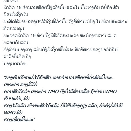
ພະຍາດ
ໂຄວິດ-19 ຈໍານວນໜ້ອຍນຶ່ງເທົ່ານັ້ນ ແລະໃນນັ້ນບາງຄົນ ກໍບໍ່ກ້າ ສັກ
ຍ້ອນບໍ່ເຊື່ອໃນ
ປະສິດທິພາບ ຂອງຢາວັກຊີນທີ່ວ່ານັ້ນ ດັ່ງທີ່ທ່ານໝໍຍິງ ໃນໜ່ວຍສະເພາະ
ກິດຄວບຄຸມ
ພະຍາດໂຄວິດ-19 ທ່ານນຶ່ງໃຫ້ທັດສະນະວ່າ ພະນັກງານການແພດ
ຫລາຍຄົນລວມ
ທັງທ່ານນາງເອງ ແມ່ນຍັງບໍ່ເຊື່ອໝັ້ນຕໍ່ປະ ສິດທິພາບຂອງຢາວັກຊິນ
ເຫລົ່ານີ້ເທື່ອ ຊຶ່ງ
ນາງບອກວ່າ:
“ບາງຄົນເຂົາກະບໍ່ໄດ້ກ້າສັກ. ຫາກຈໍານວນໜ້ອຍທີ່ວ່າສັກຫັ້ນນະ.
ເພາະວ່າ ທາງທີ່ດີບໍ່
ຄວນສັກດີກວ່າ ເພາະວ່າ WHO ຍັງບໍ່ໄດ້ຜ່ານເທື່ອ ຖ້າຜ່ານ WHO
ຮັບປະກັນ, ຮັບ
ຮອງໄດ້ແລ້ວ ໜ້າຈະສັກໄດ້ແລ້ວ ບໍ່ມີຜົນຂ້າງຄຽງ ແລ້ວ, ມັນຍັງບໍ່ທັນມີ
WHO ຮັບ
ຮອງເທື່ອຫັ້ນໜະ”