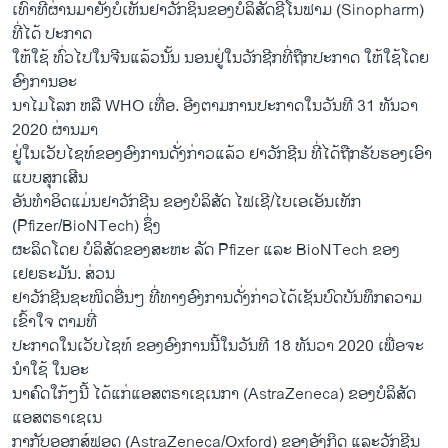
ເທົ່າທີ່ຜ່ານມາຍັງບໍ່ເຫັນຢາວັກຊິນຂອງບໍລິສັດຊີໂນຟາມ (Sinopharm)
ທີ່ໄດ້ ປະກາດ
ໃຫ້ໃຊ້ ທົ່ວໄປໃນຈີນແລ້ວນັ້ນ ນອນຢູ່ໃນວັກຊີກທີ່ຖືກປະກາດ ໃຫ້ໃຊ້ໂດຍ
ອົງການອະ
ນາໄມໂລກ ຫລື WHO ເທື່ອ. ອີງຕາມການປະກາດໃນວັນທີ 31 ທັນວາ
2020 ຜ່ານມາ
ຢູ່ໃນເວັບໄຊທ໌ຂອງອົງການດັ່ງກ່າວແລ້ວ ຢາວັກຊີນ ທີ່ໄດ້ຖືກຮັບຮອງເອົາ
ແບບສຸກເສີນ
ອັນທໍາອິດແມ່ນຢາວັກຊີນ ຂອງບໍລິສັດ ໄຟເຊີ/ໄບເອເອັນເທັກ
(Pfizer/BioNTech) ຊຶ່ງ
ຜະລິດໂດຍ ບໍລິສັດຂອງສະຫະ ລັດ Pfizer ແລະ BioNTech ຂອງ
ເຢຍຣະມັນ. ສ່ວນ
ຢາວັກຊີນຊະໜິດອື່ນໆ ທີ່ທາງອົງການດັ່ງກ່າວໄດ້ເຊັນບົດບັນທຶກຄວາມ
ເຂົ້າໃຈ ຕາມທີ່
ປະກາດໃນເວັບໄຊທ໌ ຂອງອົງການນີ້ໃນວັນທີ 18 ທັນວາ 2020 ເພື່ອຈະ
ນໍາໃຊ້ ໃນອະ
ນາຄົດໃກ້ໆນີ້ ໄດ້ແກ່ແອສຕຣາເຊເນກາ (AstraZeneca) ຂອງບໍລິສັດ
ແອສຕຣາເຊເນ
ກາກັບອອກສ໌ຟອດ (AstraZeneca/Oxford) ຂອງອັງກິດ ແລະວັກຊີນ