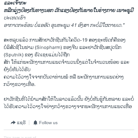
ແລະເຈົ້າກະ
ຫລີກລ່ຽງປ້ອງກັນທາງນອກ ວັກແຊງປ້ອງກັນພາຍໃນຮ່າງກາຍ ເພາະພູມີ
ປະເທດເຮົາ
ອາກາດກະຮ້ອນ ບໍ່ແອອັດ ອຸນຫະພູມ 41 ອົງສາ ກະບໍ່ມີໃຜຕາຍເດ."
ສະຫລຸບແລ້ວ ການສັກຢາວັກຊີນກັນໂຄວິດ-19 ສອງຊະໜິດກໍຄືຂອງ
ບໍລິສັດຊີໂນຟາມ (Sinopharm) ຂອງຈີນ ແລະຢາວັກຊີນສປຸດນິກ
(Sputnik) ຂອງ ຣັດເຊຍແມ່ນໄດ້ຖືກ
ສັກ ໃຫ້ແກ່ພະນັກງານການແພດຈໍານວນນຶ່ງແຕ່ໃນຈໍານວນໜ້ອຍ ແລະ
ຍັງບໍ່ທັນໄດ້ຮັບ
ຄວາມໄວ້ວາງໃຈຈາກບັນດາທ່ານໝໍ ຫລື ພະນັກງານການແພດຢ່າງ
ກວ້າງຂວາງເທື່ອ.
ຢາວັກຊີນທີ່ໄດ້ນໍາມາສັກໃຫ້ໃນລາວແລ້ວນັ້ນ ຍັງບໍ່ທັນຮູ້ກັນຫລາຍ ແລະບໍ່
ໄດ້ຮັບຄວາມໄວ້ວາງໃຈຢ່າງກວ້າງຂວາງຈາກພະນັກງານການແພດເທື່ອ
ແຊຣ໌
Follow us