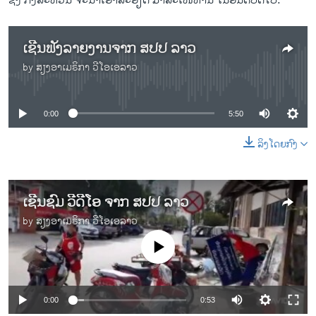
ຊຶ່ງ ກິ່ງສະຫວັນ ຈະນຳເອົາລະອຽດ ມາສະເໜີທ່ານ ໃນອັນດັບຕໍ່ໄປ.
ເຊີນຟັງລາຍງານຈາກ ສປປ ລາວ
by
ສຽງອາເມຣິກາ ວີໂອເອລາວ
No media source currently available
0:00
5:50
ລິງໂດຍກົງ
ເຊີນຊົມ ວີດີໂອ ຈາກ ສປປ ລາວ
by
ສຽງອາເມຣິກາ ວີໂອເອລາວ
No media source currently available
0:00
0:53