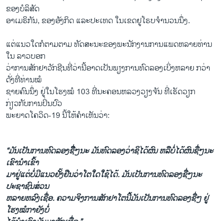
ຂອງບໍລິສັດ
ອາເມຣິກັນ, ຂອງອັງກິດ ແລະປະເທດ ໃນເຂດຢູໂຣບຈໍານວນນຶ່ງ.
ແຕ່ແນວໃດກໍຕາມຕາມ ທັດສະນະຂອງພະນັກງານການແພດຫລາຍທ່ານ
ໃນ ລາວບອກ
ວ່າການສັກຢາວັກຊີນທີ່ວ່ານີ້ອາດເປັນພຽງການທົດລອງເບິ່ງຫລາຍ ກວ່າ
ດັ່ງທີ່ທ່ານໝໍ
ຊາຍຄົນນຶ່ງ ຢູ່ໃນໂຮງໝໍ 103 ທີ່ນະຄອນຫລວງວຽງຈັນ ທີ່ເຮັດວຽກ
ກ່ຽວກັບການປິ່ນປົວ
ພະຍາດໂຄວິດ-19 ນີ້ໃຫ້ຄໍາເຫັນວ່າ:
“ມັນເປັນການທົດລອງຊື່ືໆນະ ມັນທົດລອງວ່າຊິໄດ້ຜົນ ຫລືບໍ່ໄດ້ຜົນຊື່ໆນະ
ເຂົານໍາເຂົ້າ
ມາຢູ່ແຕ່ບໍ່ມີແນວຢັ້ງຢືນວ່າໂຕໃດໃຊ້ໄດ້. ມັນເປັນການທົດລອງຊື່ໆນະ
ປະຊາຊົນສ່ວນ
ຫລາຍຫລົງເຊື່ອ. ຄວາມຈິງການສັກຢາໂຕນີ້ມັນເປັນການທົດລອງຊື່ໆ ຢູ່
ໂຮງໝໍກາຍັງບໍ່