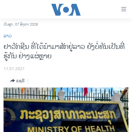
ລິ້ງ
ສຳຫລັບ
ເຂົ້າ
ວັນສຸກ, 07 ສິງຫາ 2026
ຫາ
ໂຮມເພຈ
ລາວ
ຂ້າມ
ລາວ
ຢາວັກຊີນ ທີ່ໄດ້ນໍາມາສັກຢູ່ລາວ ຍັງບໍ່ທັນເປັນທີ່
ຂ້າມ
ອາເມຣິກາ
ຮູ້ກັນ ຢ່າງແຜ່ຫຼາຍ
ຂ້າມ
ໄປ
ການເລືອກຕັ້ງ ປະທານາທີບໍດີ ສະຫະລັດ 2024
ຫາ
11,01,2021
ຂ່າວ​ຈີນ
ຊອກ
ແຊຣ໌
ຄົ້ນ
ໂລກ
ເອເຊຍ
ອິດສະຫຼະພາບດ້ານການຂ່າວ
ຊີວິດຊາວລາວ
ຊຸມຊົນຊາວລາວ