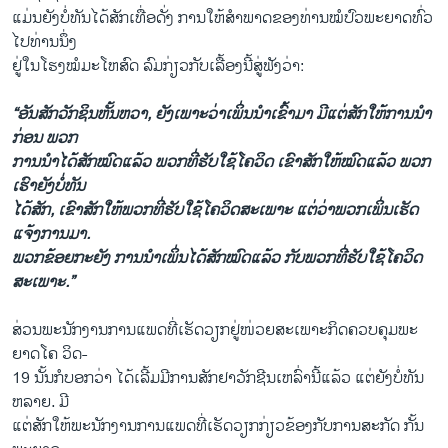
ແມ່ນຍັງບໍ່ທັນໄດ້ສັກເທື່ອດັ່ງ ການໃຫ້ສໍາພາດຂອງທ່ານໝໍປົວພະຍາດທົ່ວ
ໄປທ່ານນຶ່ງ
ຢູ່ໃນໂຮງໝໍມະໂຫສົດ ລົມກ່ຽວກັບເລື້ອງນີ້ສູ່ຟັງວ່າ: ​
“ອັນສັກວັກຊິນຫັ້ນຫວາ, ຍັງເພາະວ່າເພິ່ນນໍາເຂົ້າມາ ມີແຕ່ສັກໃຫ້ການນໍາ
ກ່ອນ ພວກ
ການນໍາໄດ້ສັກໝົດແລ້ວ ພວກທີ່ຮັບໃຊ້ໂຄວິດ ເຂົາສັກໃຫ້ໝົດແລ້ວ ພວກ
ເຮົາຍັງບໍ່ທັນ
ໄດ້ສັກ, ເຂົາສັກໃຫ້ພວກທີ່ຮັບໃຊ້ໂຄວິດສະເພາະ ແຕ່ວ່າພວກເພິ່ນເຮັດ
ແຈ້ງການມາ.
ພວກຂ້ອຍກະຍັງ ການນໍາເພິ່ນໄດ້ສັກໝົດແລ້ວ ກັບພວກທີ່ຮັບໃຊ້ໂຄວິດ
ສະເພາະ.”
ສ່ວນພະນັກງານການແພດທີ່ເຮັດວຽກຢູ່ໜ່ວຍສະເພາະກິດຄວບຄຸມພະ
ຍາດໂຄ ວິດ-
19 ນັ້ນກໍບອກວ່າ ໄດ້ເລີ້ມມີການສັກຢາວັກຊີນເຫລົ່ານີ້ແລ້ວ ແຕ່ຍັງບໍ່ທັນ
ຫລາຍ. ມີ
ແຕ່ສັກໃຫ້ພະນັກງານການແພດທີ່ເຮັດວຽກກ່ຽວຂ້ອງກັບການສະກັດ ກັ້ນ