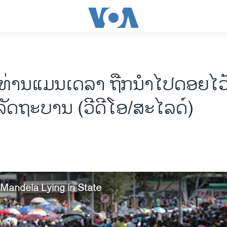
ທ່ານ​ແມນ​ເດ​ລາ ຖືກນໍາໄປດອຍໄວ້ 
ັດຖະບານ (ວີ​ດີ​ໂອ/ສະ​ໄລ​ດ໌)
Mandela Lying in State