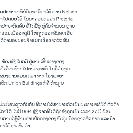
ດປະທານາທິບໍດີອາ​ຟຣິກາ​ໃຕ້ ທ່ານ Nelson
​ນໍາໄປ​ດອຍໄວ້ ​ໃນນະຄອນຫລວງ Pretoria
ທິຊາ​ປະນະ​ກິດ​ສົບ ທີ່​ໄດ້ມີ​ຜູ້ ຜູ້ຄົນຈໍານວນ ຫຼາຍ
້າ​ຮ່ວມເພື່ອ​ສະດຸ​ດີ​ ​ໃຫ້​ກຽດແລະສັນລະ​ເສີນ
່​ຕໍ່ຕ້ານ​ລະບອບ​ຈໍາ​ແນ​ກ​ເຊື້ອ​ຊາດ​ຜິວ​ພັນ
.
ອງ ພ້ອມ​ທັງ​ໂບກ​ມື ຢູ່ຕາມ​ເສັ້ນທາງ​ຂອງ​
ີ່ເຄື່ອນຍ້າຍ​ໄປ​ຕາມ​ຖະໜົນ​ໃນ​ມື້​ວັນ​ພຸດ​
ອົາສົບຂອງ​ທ່ານ​ແມນ​ເດ​ລາ ​ຈາກ​ໂຮງພະຍາ
​ຕຶກ Union Buildings ກໍ​ຄື​ ທໍານຽບ
ແມ່ນ​ບ່ອນ​ດຽວ​ກັນ​ກັບ ທີ່ທ່ານໄດ້​ສາບານ​ຕົວ​ເປັນປະທານາທິບໍດີ ຜີວ​ດໍາ
ຣິກາ​ໃຕ້ ​ໃນປີ1994 ຫຼັງຈາກທີ່ໄດ້ຖືກຂັງຄຸກ​ເປັນ​ເວລາ 27 ປີ ຍ້ອນ​
ການຕໍ່ສູ້​ຕ້ານ​ການ​ປົກຄອງ​ຂອງ​ຊົນ​ກຸ່ມ​ນ້ອຍ​ຊາວ​ຜີວ​ຂາວ ​ແລະ​ນໍາ
ມາ​ໃຫ້​ຊາວ​ຜິວ​ດໍາ.