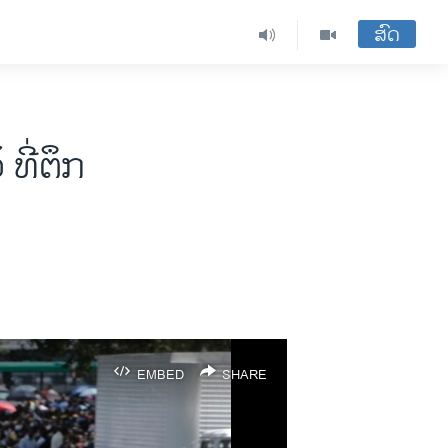
ສົດ
ທີ່ຕຶກ
EMBED
SHARE