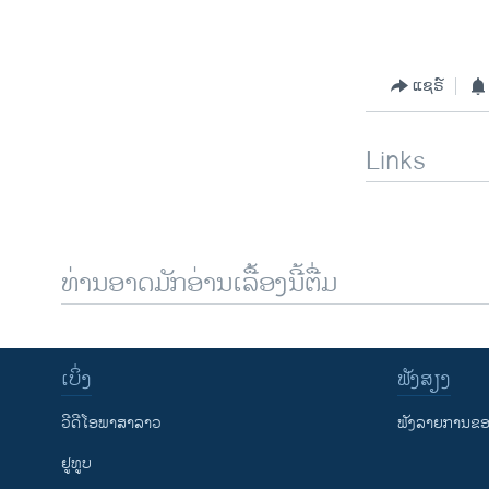
ແຊຣ໌
Links
ທ່ານອາດມັກອ່ານເລື້ອງນີ້ຕື່ມ
ເບິ່ງ
ຟັງສຽງ
ວີດີໂອພາສາລາວ
ຟັງລາຍການຂອງ
ຢູທູບ