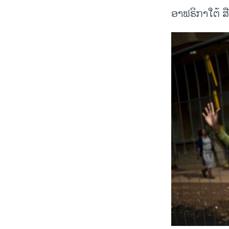
ອາຟຣິກາໃຕ້ ສ