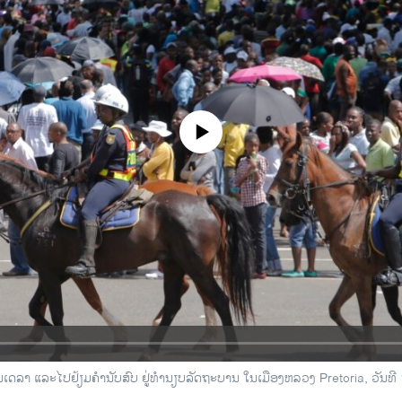
No media source currently available
ແມນເດລາ ແລະໄປຢ້ຽມຄໍານັບສົບ ຢູ່ທໍານຽບລັດຖະບານ ໃນເມືອງຫລວງ Pretoria, ວັນທີ