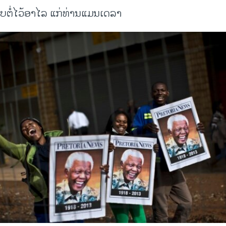
ືບຕໍ່ໄວ້ອາໄລ ແກ່ທ່ານແມນເດລາ