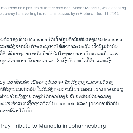
 mourners hold posters of former president Nelson Mandela, while chanting
e convoy transporting his remains passes by in Pretoria, Dec. 11, 2013.
ບຄົວ​ຂອງ ທ່ານ Mandela​ ໄດ້​ເຂົ້າ​ຢ້ຽມຄໍານັບສົບ​ຂອງ​ທ່ານ Mandela
​ນີ້ ​ແລະ​ຫລັງ​ຈາກ​ນັ້ນ ກໍ​ຈະ​ອະນຸຍາດ​ໃຫ້​ສາທາລະນະ​ຊົນ ​ເຂົ້າ​ຢ້ຽມ​ຄໍານັບ ​
​ ມື້ຮື​. ສົບຂອງ​ທ່ານຈະ​ຖືກ​ນໍາກັບ​ໄປ​ໂຮງພະຍາບານ​ໃນ​ແຕ່ລະ​ຄືນແລະ​
ໍານຽບລັດຖະບານ ​ໃນ​ຂະ​ບວນ​ແຫ່ ​ໃນເຊົ້າວັນ​ພະຫັດ​ມື້​ອື່ນ ແລະເຊົ້າ
ເພງ ແລະຟ້ອນລໍາ ​ເພື່ອ​ສະດຸ​ດີ​ແລະລະລຶກເຖິງຄຸນງາມຄວາມດີຂອງ
ນພິທິຊາ​ປະນະ​ກິດ​ສົບ ​ໃນ​ວັນ​ອັງຄານ​ວານ​ນີ້ ທີ່ນະຄອນ Johannesburg
ກ່າວຄໍາ​ປາ​ໄສທັງຫຼາຍ​ ຕ່າງ​ກໍ​ໄດ້​ກ່າວ​ຍ້ອງຍໍ ສັນລະ​ເສີນບົດບາດ​ຂອງ​
ລະບອບ​ຈໍາ​ແນ​ກ​ເຊື້ອ​ຊາດ​ຜີວ​ພັນ apartheid ​ແລະ​ຢຽວຢາ​ການ​ກີດ​ກັນ ​
ນອາ​ຟຣິກາ​ໃຕ້ ນັ້ນ.
Pay Tribute to Mandela in Johannesburg