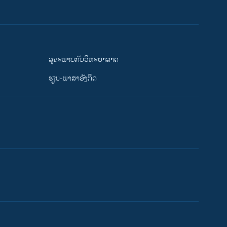
ສຸຂະພາບກັບວິທະຍາສາດ
ຮຽນ-ພາສາອັງກິດ