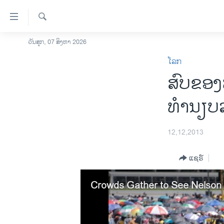
ລິ້ງ
ສຳຫລັບ
ເຂົ້າ
ຄົ້ນຫາ
ວັນສຸກ, 07 ສິງຫາ 2026
ໂຮມເພຈ
ຫາ
ໂລກ
ລາວ
ຂ້າມ
​ສົບຂອງ
ຂ້າມ
ອາເມຣິກາ
ຂ້າມ
ການເລືອກຕັ້ງ ປະທານາທີບໍດີ ສະຫະລັດ
ທໍານຽບລ
ໄປ
2024
ຫາ
ຂ່າວ​ຈີນ
ຊອກ
12,12,2013
ຄົ້ນ
ໂລກ
ແຊຣ໌
ເອເຊຍ
ອິດສະຫຼະພາບດ້ານການຂ່າວ
Crowds Gather to See Nelson 
ຊີວິດຊາວລາວ
ຊຸມຊົນຊາວລາວ