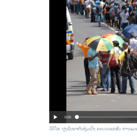
ວິທະຍາສາດ-ເທັກໂນໂລຈີ
ທຸລະກິດ
ພາສາອັງກິດ
ວີດີໂອ
ສຽງ
ລາຍການກະຈາຍສຽງ
ລາຍງານ
0:00
ວີດີໂອ: ຝຸງຊົນພາກັນຫຸ້ມເບິ່ງ ຂະບວນແຫ່ສົບ ທ່ານ