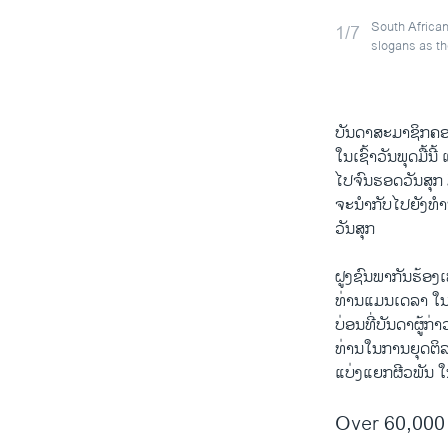
South African
1/7
slogans as th
ບັນດາສະ​ມາ​ຊິກ​ຄອ
​ໃນ​ເຊົ້າ​ວັນ​ພຸດ​ມື້
ໄປ​ຈົນ​ຮອດ​ວັນ​ສຸກ
ຈະ​ນໍາ​ກັບໄປ​ຍັງ​ທ
ວັນ​ສຸກ
ຝູງ​ຊົນພາກັນຮ້ອງ
ທ່ານ​ແມນ​ເດ​ລາ ​ໃ
ບ່ອນ​ທີ່​ບັນດາ​ຜູ້​
ທ່ານ​ໃນ​ການ​ຍຸດຕິ​
ແບ່ງ​ແຍກ​ຜີວພັນ ​ໃ
Over 60,000 