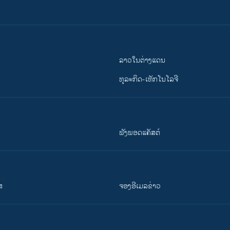
ລາວໃນຕ່າງແດນ
ທຸລະກິດ-ເທັກໂນໂລຈີ
ຟັງພອດແຄັສຕ໌
ສ
ຈອງອີເມລຂ່າວ