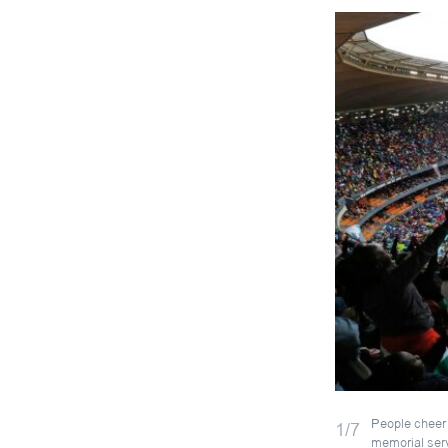
People cheer
1/7
memorial serv