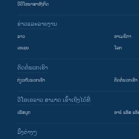
ວີດີໂອພາສາອັງກິດ
ຂ່າວແລະລາຍງານ
ລາວ
ອາເມຣິກາ
ເອເຊຍ
ໂລກ
ຕິດຕໍ່ພວກເຮົາ
ກ່ຽວກັບພວກເຮົາ
ຕິດຕໍ່ພວກເຮົາ
ວີໂອເອລາວ ສາມາດ ເຂົ້າເຖິງໄດ້ທີ່
ເຟັສບຸກ
ອາຣ໌ ແອັສ ແອັ
​ລິ້ງ​ຕ່າງໆ
ຕິດຕາມພວກເຮົາ ທີ່