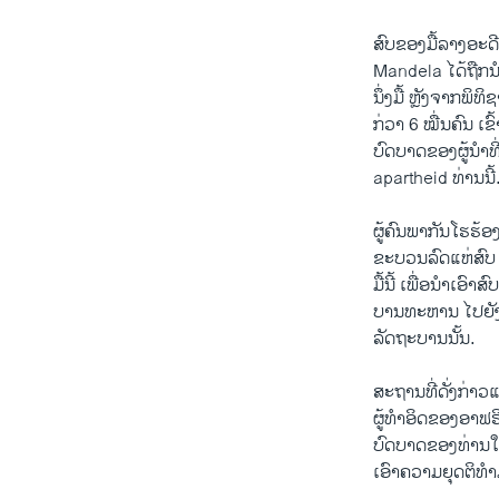
ສົບຂອງມື້ລາງອະດີ
Mandela ​ໄດ້​ຖືກ
ນຶ່ງ​ມື້ ​ຫຼັງ​ຈາກ​ພິ
ກ່ວາ 6 ໝື່ນຄົນ ​ເຂົ
ບົດບາດ​ຂອງ​ຜູ້​ນໍາທີ
apartheid ທ່ານນີ້
ຜູ້​ຄົນ​ພາກັນ​ໂຮ​ຮ້
ຂະ​ບວນລົດ​ແຫ່​ສົບ ທ
ມື້​ນີ້ ​ເພື່ອ​ນໍາເ
ບານ​ທະຫານ ​ໄປ​ຍັງ
ລັດຖະບານ​ນັ້ນ.
ສະຖານ​ທີ່ດັ່ງກ່າວ​
ຜູ້​ທໍາ​ອິດຂອງອາ​ຟ
ບົດບາດຂອງ​ທ່ານ​ໃນ​
ເອົາ​ຄວາມ​ຍຸດຕິ​ທໍາ​