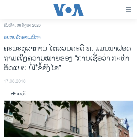
ລິ້ງ
ສຳຫລັບ
ເຂົ້າ
ວັນເສົາ, 08 ສິງຫາ 2026
ຫາ
ໂຮມເພຈ
ສະຫະລັດອາເມຣິກາ
ຂ້າມ
ລາວ
ຄະນະຕຸລາການ ໄຕ່ສວນຄະດີ ທ. ແມນນາຝອດ
ຂ້າມ
ອາເມຣິກາ
ຖາມເຖິງຄວາມໝາຍຂອງ “ການເຊື່ອວ່າ ກະທໍາ
ຂ້າມ
ໄປ
ການເລືອກຕັ້ງ ປະທານາທີບໍດີ ສະຫະລັດ 2024
ຜິດແບບ ບໍ່ມີຂໍ້ສົງໄສ”
ຫາ
ຂ່າວ​ຈີນ
ຊອກ
17,08,2018
ຄົ້ນ
ໂລກ
ແຊຣ໌
ເອເຊຍ
ອິດສະຫຼະພາບດ້ານການຂ່າວ
ຊີວິດຊາວລາວ
ຊຸມຊົນຊາວລາວ