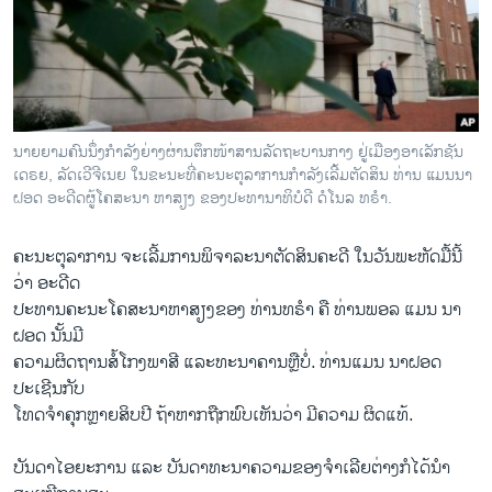
ວິທະຍາສາດ-ເທັກໂນໂລຈີ
ທຸລະກິດ
ພາສາອັງກິດ
ວີດີໂອ
ນາຍຍາມຄົນນຶ່ງກຳລັງຍ່າງຜ່ານຕຶກໜ້າສານລັດຖະບານກາງ ຢູ່ເມືອງອາເລັກຊັນ
ສຽງ
ເດຣຍ, ລັດເວີຈີເນຍ ໃນຂະນະທີ່ຄະນະຕຸລາການກຳລັງເລີ້ມຕັດສິນ ທ່ານ ແມນນາ
ຝອດ ອະດີດຜູ້ໂຄສະນາ ຫາສຽງ ຂອງປະທານາທິບໍດີ ດໍໂນລ ທຣໍາ.
ລາຍການກະຈາຍສຽງ
ຕິດຕາມພວກເຮົາ ທີ່
ຄະນະຕຸລາການ ຈະເລີ້ມການພິຈາລະນາຕັດສິນຄະດີ ໃນວັນພະຫັດມື້ນີ້
ລາຍງານ
ວ່າ ອະດີດ
ປະທານຄະນະໂຄສະນາຫາສຽງຂອງ ທ່ານທຣຳ ຄື ທ່ານພອລ ແມນ ນາ
ຝອດ ນັ້ນມີ
ພາສາຕ່າງໆ
ຄວາມຜິດຖານສໍ້ໂກງພາສີ ແລະທະນາຄານຫຼືບໍ່. ທ່ານແມນ ນາຝອດ
ປະເຊີນກັບ
ໂທດຈຳຄຸກຫຼາຍສິບປີ ຖ້າຫາກຖືກພົບເຫັນວ່າ ມີຄວາມ ຜິດແທ້.
ບັນດາໄອຍະການ ແລະ ບັນດາທະນາຄວາມຂອງຈຳເລີຍຕ່າງກໍໄດ້ນຳ