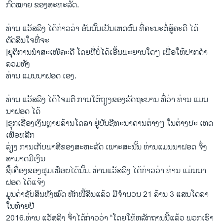
ກົດໝາຍ ຂອງສະຫະລັດ.
ທ່ານ ແວັສລິງ ໄດ້ກ່າວວ່າ ອັນນັ້ນເປັນເຫດຜົນ ທີ່ຄະນະຕໍ່ສູ້ຄະດີ ໄດ້
ຕັດສິນໃຈທີ່ຈະ
|ຍຸຕິການນຳສະເໜີຄະດີ ໂດຍທີ່ບໍ່ໄດ້ເອີ້ນພະຍານໃດໆ ເພື່ອໃຫ້ປາກຄຳ
ລວມທັງ
ທ່ານ ແມນນາຝອດ ເອງ.
ທ່ານ ແວັສລິງ ໄດ້ໂຈມຕີ ການໂຕ້ຖຽງຂອງລັດຖະບານ ທີ່ວ່າ ທ່ານ ແມນ
ນາຝອດ ໄດ້
|ຊຸກເຊື່ອງເງິນຫຼາຍລ້ານໂດລາ ຢູ່ບັນຊີທະນາຄານຕ່າງໆ ໃນຕ່າງປະ ເທດ
ເພື່ອຫລີກ
ລ່ຽງ ການເກັບພາສີຂອງສະຫະລັດ ເພາະສະນັ້ນ ທ່ານແມນນາຝອດ ຈຶ່ງ
ສາມາດມີເງິນ
ຊື້ເຄື່ອງຂອງຟຸມເຟືອຍໄດ້ນັ້ນ. ທ່ານແວັສລິງ ໄດ້ກ່າວວ່າ ທ່ານ ແມ່ນນາ
ຝອດ ໄດ້ແຈ້ງ
ມູນຄ່າຊັບສິນທັງໝົດ ຫັກໜີ້ສິນແລ້ວ ມີຈຳນວນ 21 ລ້ານ 3 ແສນໂດລາ
ໃນທ້າຍປີ
2016.ທ່ານ ແວັສລິງ ຈຶ່ງໄດ້ກ່າວວ່າ “ໂດຍໃຫ້ຫລັກຖານນີ້ແລ້ວ ພວກເຮົາ