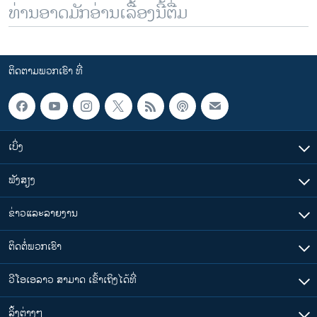
ທ່ານອາດມັກອ່ານເລື້ອງນີ້ຕື່ມ
ຕິດຕາມພວກເຮົາ ທີ່
ເບິ່ງ
ຟັງສຽງ
ຂ່າວແລະລາຍງານ
ຕິດຕໍ່ພວກເຮົາ
ວີໂອເອລາວ ສາມາດ ເຂົ້າເຖິງໄດ້ທີ່
​ລິ້ງ​ຕ່າງໆ