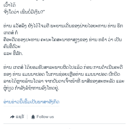
ເວົ້າໄດ້
ຈັ່ງໃດວ່າ ເພິ່ນບໍ່ມີເງິນ?”
ທ່ານ ແວັສລິງ ຍັງໄດ້ໂຈມຕີ ພະຍານເດັ່ນຂອງຝ່າຍໄອຍະການ ທ່ານ ຣິກ
ເກຕສ໌ ກໍ
ຄືອະດີດຮອງປະທານ ຄະນະໂຄສະນາຫາສຽງຂອງ ທ່ານ ທຣຳ ວ່າ ເປັນ
ຄົນຂີ້ຕົວະ
ແລະ ຂີ້ລັກ.
ທ່ານ ເກຕສ໌ ໄດ້ຍອມຮັບສາລະພາບຜິດໄປແລ້ວ ກ່ອນ ການດຳເນີນຄະດີ
ຂອງ ທ່ານ ແມນນາຝອດ ໃນການຊ່ອຍເຫຼືອທ່ານ ແມນນາຝອດ ປົກປິດ
ລາຍໄດ້ຫຼາຍລ້ານໂດລາ ຈາກບັນດາເຈົ້າໜ້າທີ່ ພາສີຂອງສະຫະລັດ ແລະ
ຜູ້ກ່ຽວ ກຳລັງລໍຖ້າການລົງໂທດຢູ່.
ອ່ານຂ່າວນີ້ເພີ້ມເປັນພາສາອັງກິດ
ແຊຣ໌
Follow us