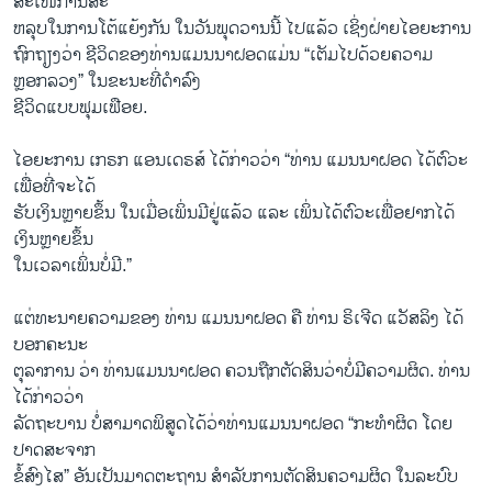
ສະເໜີການສະ
ຫລຸບໃນການໂຕ້ແຍ້ງກັນ ໃນວັນພຸດວານນີ້ ໄປແລ້ວ ເຊິ່ງຝ່າຍໄອຍະການ
ຖົກຖຽງວ່າ ຊີວິດຂອງທ່ານແມນນາຝອດແມ່ນ “ເຕັມໄປດ້ວຍຄວາມ
ຫຼອກລວງ” ໃນຂະນະທີ່ດຳລົງ
ຊີວິດແບບຟຸມເຟືອຍ.
ໄອຍະການ ເກຣກ ແອນເດຣສ໌ ໄດ້ກ່າວວ່າ “ທ່ານ ແມນນາຝອດ ໄດ້ຕົວະ
ເພື່ອທີ່ຈະໄດ້
ຮັບເງິນຫຼາຍຂຶ້ນ ໃນເມື່ອເພິ່ນມີຢູ່ແລ້ວ ແລະ ເພິ່ນໄດ້ຕົວະເພື່ອຢາກໄດ້
ເງິນຫຼາຍຂຶ້ນ
ໃນເວລາເພິ່ນບໍ່ມີ.”
ແຕ່ທະນາຍຄວາມຂອງ ທ່ານ ແມນນາຝອດ ຄື ທ່ານ ຣິເຈີດ ແວັສລິງ ໄດ້
ບອກຄະນະ
ຕຸລາການ ວ່າ ທ່ານແມນນາຝອດ ຄວນຖືກຕັດສິນວ່າບໍ່ມີຄວາມຜິດ. ທ່ານ
ໄດ້ກ່າວວ່າ
ລັດຖະບານ ບໍ່ສາມາດພິສູດໄດ້ວ່າທ່ານແມນນາຝອດ “ກະທຳຜິດ ໂດຍ
ປາດສະຈາກ
ຂໍ້ສົງໄສ” ອັນເປັນມາດຕະຖານ ສຳລັບການຕັດສິນຄວາມຜິດ ໃນລະບົບ