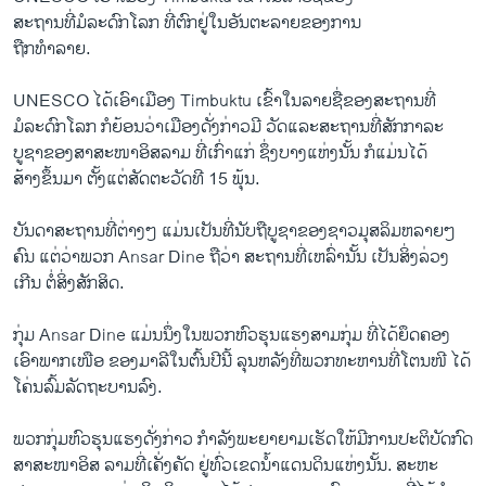
ສະຖານທີ່ມໍລະດົກໂລກ ທີ່ຕົກຢູ່ໃນອັນຕະລາຍຂອງການ
ຖືກທໍາລາຍ.
UNESCO ໄດ້ເອົາເມືອງ Timbuktu ເຂົ້າໃນລາຍຊື່ຂອງສະຖານທີ່
ມໍລະດົກໂລກ ກໍຍ້ອນວ່າເມືອງດັ່ງກ່າວມີ ວັດແລະສະຖານທີ່ສັກກາລະ
ບູຊາຂອງສາສະໜາອິສລາມ ທີ່ເກົ່າແກ່ ຊຶ່ງບາງແຫ່ງນັ້ນ ກໍແມ່ນໄດ້
ສ້າງຂຶ້ນມາ ຕັ້ງແຕ່ສັດຕະວັດທີ 15 ພຸ້ນ.
ບັນດາສະຖານທີ່ຕ່າງໆ ແມ່ນເປັນທີ່ນັບຖືບູຊາຂອງຊາວມຸສລິມຫລາຍໆ
ຄົນ ແຕ່ວ່າພວກ Ansar Dine ຖືວ່າ ສະຖານທີ່ເຫລົ່ານັ້ນ ເປັນສິ່ງລ່ວງ
ເກີນ ຕໍ່ສິ່ງສັກສິດ.
ກຸ່ມ Ansar Dine ແມ່ນນຶ່ງໃນພວກຫົວຮຸນແຮງສາມກຸ່ມ ທີ່ໄດ້ຍຶດຄອງ
ເອົາພາກເໜືອ ຂອງມາລີໃນຕົ້ນປີນີ້ ລຸນຫລັງທີ່ພວກທະຫານທີ່ໂຕນໜີ ໄດ້
ໂຄ່ນລົ້ມລັດຖະບານລົງ.
ພວກກຸ່ມຫົວຮຸນແຮງດັ່ງກ່າວ ກໍາລັງພະຍາຍາມເຮັດໃຫ້ມີການປະຕິບັດກົດ
ສາສະໜາອິສ ລາມທີ່ເຄັ່ງຄັດ ຢູ່ທົ່ວເຂດນໍ້າແດນດິນແຫ່ງນັ້ນ. ສະຫະ