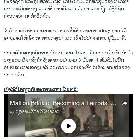
ປະຊາຊາດ ແລະກຸ່ມສິດທິມະນຸດ ໄດ້ປະນາມພວກຫົວຮຸນແຮງ ທີ່ໄດ້ທໍາ
ການລະເມີດຕ່າງໆ ລວມທັງການຕັດແຂນຕັດຂາ ແລະ ຂ້ຽນຕີຜູ້ທີ່ຖືກ
ກ່າວຫາວ່າ ກະທໍາຜິດກົດ.
ໃນວັນພະຫັດຜ່ານມາ ສະພາຄວາມໝັ້ນຄົງຂອງສະຫະປະຊາຊາດ ໄດ້
ອະນຸຍາດໃຫ້ເອົາ ທະຫານຕ່າງປະເທດ ເຂົ້າໄປປະຈໍາການ ຢູ່ໃນມາລີ.
ປະຊາຄົມເສດຖະກິດຂອງບັນດາປະເທດໃນອາຟຣິກກາຕາເວັນຕົກ ກໍາລັງ
ວາງແຜນ ທີ່ຈະສົ່ງກໍາລັງທະຫານປະມານ 3 ພັນຫາ 4 ພັນຄົນໄປຝຶກ
ອົບຮົມທະຫານຂອງມາລີ ແລະຊ່ວຍພວກເຂົາເຈົ້າ ຕີເອົາພາກເໜືອຂອງ
ປະເທດຄືນ.
ເບິ່ງວີດິໂອກ່ຽວກັບສະຖານະການໃນມາລີ:
Mali on Brink of Becoming a Terrorist Safe Haven
by
ສຽງອາເມຣິກາ ວີໂອເອລາວ
No media source currently available