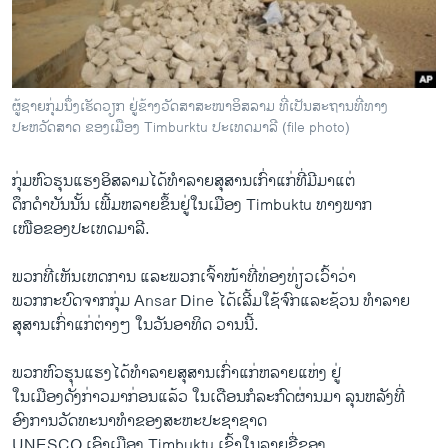
ວິທະຍາສາດ-ເທັກໂນໂລຈີ
ທຸລະກິດ
ພາສາອັງກິດ
ຜູ້ຊາຍກຸ່ມນຶ່ງເຮັດວຽກ ຢູ່ຂ້າງວັດສາສະໜາອິສລາມ ທີ່ເປັນສະຖານທີ່ທາງ
ວີດີໂອ
ປະຫວັດສາດ ຂອງເມືອງ Timburktu ປະເທດມາລີ (file photo)
ສຽງ
ກຸ່ມຫົວຮຸນແຮງອິສລາມໄດ້ທໍາລາຍສຸສານເກົ່າແກ່ທີ່ມີມາແຕ່
ລາຍການກະຈາຍສຽງ
ດຶກດໍາບັນນັ້ນ ເພີ້ມຫລາຍຂຶ້ນຢູ່ໃນເມືອງ Timbuktu ທາງພາກ
ຕິດຕາມພວກເຮົາ ທີ່
ເໜືອຂອງປະເທດມາລີ.
ລາຍງານ
ພວກທີ່ເຫັນເຫດການ ແລະພວກເຈົ້າໜ້າທີ່ທ່ອງທ່ຽວເວົ້າວ່າ
ພວກກະບົດຈາກກຸ່ມ Ansar Dine ໄດ້ເລີ້ມໃຊ້ຈົກແລະຊ້ວນ ທໍາລາຍ
ພາສາຕ່າງໆ
ສຸສານເກົ່າແກ່ຕ່າງໆ ໃນວັນອາທິດ ວານນີ້.
ພວກຫົວຮຸນແຮງໄດ້ທໍາລາຍສຸສານເກົ່າແກ່ຫລາຍແຫ່ງ ຢູ່
ໃນເມືອງດັ່ງກ່າວມາກ່ອນແລ້ວ ໃນເດືອນກໍລະກົດຜ່ານມາ ລຸນຫລັງທີ່
ອົງການວັດທະນາທໍາຂອງສະຫະປະຊາຊາດ
UNESCO ເອົາເມືອງ Timbuktu ເຂົ້າໃນລາຍຊື່ຂອງ