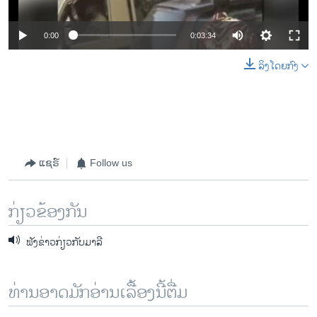
0:00
0:03:34
ລິງໂດຍກົງ
ແຊຣ໌
Follow us
ກ່ຽວຂ້ອງກັນ
ຟັງຂ່າວກ່ຽວກັບມາລີ
ທ່ານອາດມັກອ່ານເລື້ອງນີ້ຕື່ມ