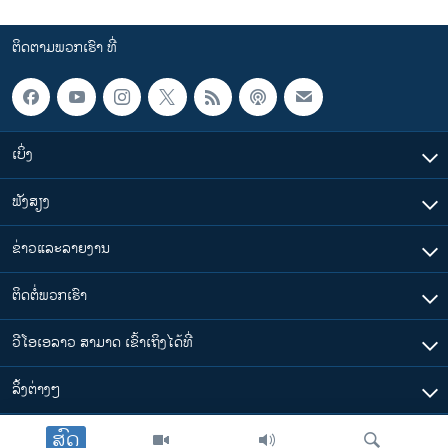
ຕິດຕາມພວກເຮົາ ທີ່
ເບິ່ງ
ຟັງສຽງ
ຂ່າວແລະລາຍງານ
ຕິດຕໍ່ພວກເຮົາ
ວີໂອເອລາວ ສາມາດ ເຂົ້າເຖິງໄດ້ທີ່
​ລິ້ງ​ຕ່າງໆ
ສົດ
ຕາມເວລາໃນລາວ