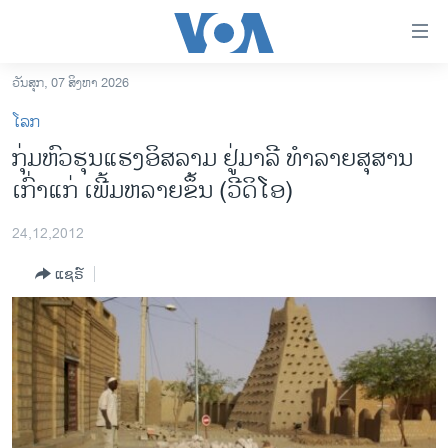
ລິ້ງ
ສຳຫລັບ
ເຂົ້າ
ວັນສຸກ, 07 ສິງຫາ 2026
ຫາ
ໂຮມເພຈ
ໂລກ
ຂ້າມ
ລາວ
ກຸ່ມຫົວຮຸນແຮງອິສລາມ ຢູ່ມາລີ ທໍາລາຍສຸສານ
ຂ້າມ
ອາເມຣິກາ
ເກົ່າແກ່ ເພີ້ມຫລາຍຂຶ້ນ (ວີດິໂອ)
ຂ້າມ
ໄປ
ການເລືອກຕັ້ງ ປະທານາທີບໍດີ ສະຫະລັດ 2024
ຫາ
24,12,2012
ຂ່າວ​ຈີນ
ຊອກ
ແຊຣ໌
ຄົ້ນ
ໂລກ
ເອເຊຍ
ອິດສະຫຼະພາບດ້ານການຂ່າວ
ຊີວິດຊາວລາວ
ຊຸມຊົນຊາວລາວ