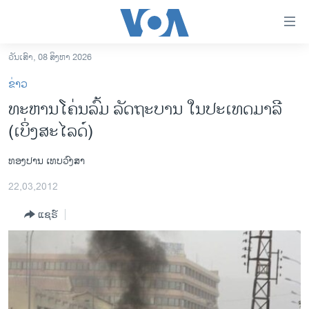
ລິ້ງ
ສຳຫລັບ
ເຂົ້າ
ວັນເສົາ, 08 ສິງຫາ 2026
ຫາ
ໂຮມເພຈ
ຂ່າວ
ຂ້າມ
ລາວ
ທະຫານໂຄ່ນລົ້ມ ລັດຖະບານ ໃນປະເທດມາລີ
ຂ້າມ
ອາເມຣິກາ
(ເບິ່ງສະໄລດ໌)
ຂ້າມ
ໄປ
ການເລືອກຕັ້ງ ປະທານາທີບໍດີ ສະຫະລັດ 2024
ຫາ
ທອງປານ ເທບວົງສາ
ຂ່າວ​ຈີນ
ຊອກ
22,03,2012
ຄົ້ນ
ໂລກ
ແຊຣ໌
ເອເຊຍ
ອິດສະຫຼະພາບດ້ານການຂ່າວ
ຊີວິດຊາວລາວ
ຊຸມຊົນຊາວລາວ