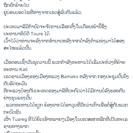
ຖືກ​ຍົກຍ້າຍ​ໄປ
ຢູ່​ບ່ອນ​ປອດ​ໄພ​ທີ່​ຫ່າງ​ຈາກ​ເຂດ​ສູ້ລົບ​ກັນ​ແລ້ວ.
ປະ​ເທດ​ມາລີມີ​ກໍານົດ​ຈະ​ຈັດການ​ເລືອກ​ຕັ້ງ​ໃນ​ເດືອນ​ໜ້າ​ນີ້ຊຶ່ງ​
ປະທານາທິບໍດີ Toure ໄດ້
ເວົ້າ​ໄວ້​ວ່າທ່ານ​ຈະ​ລົງ​ຈາກ​ອໍານາດ​ຫລັງ​ຈາກ​ດໍາລົງ​ຕໍາ​ແໜ່​ງມາ​ໄດ້​ສອງ​
ສະ​ໄໝ​ແລ້ວ​ນັ້ນ.
ເມື່ອ​ຕອນ​ເຊົ້າວັນ​ພຸດ​ວານ​ນີ້ ພວກ​ກໍາລັງ​ທະຫານ​ໄດ້​ເລີ່​ມປະ​ທ້ວງ​ທີ່​ຄ້າຍ
ທະຫານ Kati
ເຂດ​ຊານ​ເມືອງ​ຂອງ​ເມືອງ​ຫລວງ Bamako ຫລັງ​ຈາກ ກອງ​ປະຊຸມ​ບັ້ນ​ນຶ່ງ​
ກັບ​ລັດຖະມົນ
ຕີ​ກະຊວງ​ປ້ອງ​ກັນ​ປະ​ເທດ​ຂອງ​ມາລີທີ່ປະກົດ​ວ່າໄດ້​ມີ​ການ​ບໍ່​ລົງ​ຮອຍກັນ​
ຢ່າງ​ຮຸນ​ແຮງນັ້ນ
. ພວກ​ທະຫານ​ໄດ້​ຮຽກ ຮ້ອງ​ຢາກ​ໄດ້ອາວຸດ​ທີ່​ດີກ​ວ່າ​ເກົ່າ​ເພື່ອ​ຕໍ່ສູ້​ກັບ​ພວກ​
ກະບົດ​ຊົນ
ເຜົ່າ Tuareg ທີ່​ໄດ້​ຍຶດ​ເອົາ​ຫລາຍໆ​ເມືອງ​ໃນ​ເຂດ​ສອກຫລີກ​ທີ່​ເປັນ​ທະ​ເລ​
ຊາຍ​ທາງ​ພາກ​