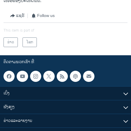
ເໜືອ​ຂອງປະ​ເທດ​ນັ້ນ.
ແຊຣ໌
Follow us
This item is part of
ຂ່າວ
ໂລກ
ຕິດຕາມພວກເຮົາ ທີ່
ເບິ່ງ
ຟັງສຽງ
ຂ່າວແລະລາຍງານ