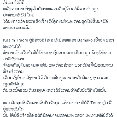
ວັນ​ພະຫັດ​ມື້ນີ້
ຫລັງ​ຈາກ​ການ​ຍິງ​ສູ້​ລົບກັນ​ຕະຫລອດ​ຄື​ນ​ຢູ່​ອ້ອມ​ບໍລິ​ເວນທໍາ ນຽບ
ປະທານາທິບໍດີ ​ໂດຍ
ໄດ້​ປະກາດ​ວ່າ ພວກ​ເຂົາ​ເຈົ້າ​ໄດ້​ຕັ້ງ​ຄະນກໍາມະ ການ​ຊຸດ​ໃໝ່​ຂຶ້ນມາ​ບໍລິ​
ຫານ​ປະ​ເທດ​ແລ້ວ.
Kasim Traore ຜູ້​ສື່​ຂ່າ​ວວີ​ໂອ​ເອ ທີ່​ເມື​ອງຫລວງ Bamako ​ເວົ້າວ່າ ພວກ​
ທະຫານ​ໄດ້
ທຳ​ການ​ຫ້າມ​ໃນ​ທັນ​ທີບໍ່​ໃຫ້​ປະຊາຊົນ​ອອກ​ນອກ​ເຮືອນ ​ຮຽກຮ້ອງ​ໃຫ້​ຊາວ​
ມາລີ​ທັງຫລາຍ
ຈົ່ງ​ພາກັນ​ຢູ່​ໃນ​ຄວາມ​ສະຫງົບ ​ແລະ​ກ່າວ​ອີກ​ວ່າ ພວກ​ເຂົາ​ເຈົ້າມີ​ແຜນການ​
ທີ່​ຈະ​ຈັດການ​
ເລືອກຕັ້ງຂຶ້ນ ຫລັງ​ຈາກໄດ້ ມີ​ການ​ຟື້ນຟູ​ຄວາມ​ສາມັກ​ຄີແຫ່ງ​ຊາດ ແລະ
ກຽດ​ສັກສີ​ກ່ຽວ​
ກັບ​ເຂດ​ນໍ້າ​ແດນ ດິນ​ຂອງປະ​ເທດໄດ້​ຮັບ​ການ​ເຄົາລົບນັບຖື​ຄືນ​ໃໝ່ນັ້ນ.
ພວກ​ລັດຖະມົນຕີ​ຫລາຍ​ຄົນ​ຖືກ​ຈັບ​ກຸມ ​ແຕ່​ປະທານາທິບໍດີ Toure ຫຼົບ ລີ້​
ຢູ່​ແຫ່ງ​ຫົນໃດ​
ນັ້ນ​ ຍັງ​ບໍ່​ຮູ້​ແຈ້ງ​ເທື່ອ ​ແຕ່​ກໍ​ມີ​ລາຍ​ງານ​ຫລາຍ​ກະ​ແສ​ວ່າ ປະທານາທິບໍດີ​ໄດ້​