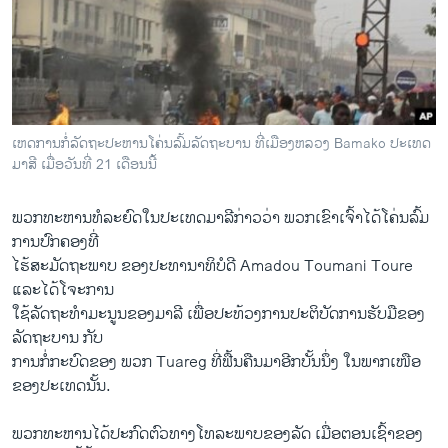
ວິທະຍາສາດ-ເທັກໂນໂລຈີ
ທຸລະກິດ
ພາສາອັງກິດ
ວີດີໂອ
ເຫດການກໍ່ລັດຖະປະຫານໂຄ່ນລົ້ມລັດຖະບານ ທີ່ເມືອງຫລວງ Bamako ປະເທດ
ສຽງ
ມາສີ ເມື່ອວັນທີ່ 21 ເດືອນນີ້
ລາຍການກະຈາຍສຽງ
ຕິດຕາມພວກເຮົາ ທີ່
ພວກ​ທະຫານ​ທໍລະ​ຍົດໃນ​ປະ​ເທດ​ມາລີ​ກ່າວ​ວ່າ ພວກ​ເຂົາ​ເຈົ້າ​ໄດ້ໂຄ່ນ​ລົ້ມ
ລາຍງານ
ການ​ປົກຄອງ​ທີ່
ໄຮ້​ສະມັດຖະພາບ ຂອງ​ປະທານາທິບໍ​ດີ Amadou Toumani Toure ​
ແລະໄດ້​ໂຈະການ​
ພາສາຕ່າງໆ
ໃຊ້​ລັດຖະທໍາ​ມະນູນ​ຂອງ​ມາລີ ເພື່ອ​ປະ​ທ້ວງ​ການ​ປະຕິບັດ​ການຮັບ​ມື​ຂອງ​
ລັດຖະບານ ກັບ
ການ​ກໍ່ກະບົດຂອງ ພວກ Tuareg ທີ່​ຟື້ນ​ຄືນ​ມາ​ອີກ​ບັ້ນ​ນຶ່ງ ​ໃນພາກ​ເໜືອ​
ຂອງ​ປະ​ເທດ​ນັ້ນ.
ພວກ​ທະຫານ​ໄດ້ປະກົດ​ຕົວ​ທາງໂທລະພາບ​ຂອງ​ລັດ ​ເມື່ອ​ຕອນ​ເຊົ້າຂອງ