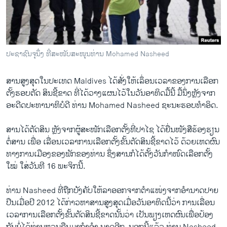
ວິທະຍາສາດ-ເທັກໂນໂລຈີ
ທຸລະກິດ
ພາສາອັງກິດ
ປະຊາຊົນຈຸນຶ່ງ ທີ່ສະໜັບສະໜຸນທ່ານ Mohamed Nasheed
ວີດີໂອ
ສານ​ສູງ​ສຸດ​ໃນ​ປະ​ເທດ Maldives ​ໄດ້​ສັ່ງ​ໃຫ້​ເລຶ່ອນ​ເວລາ​ຂອງ​ການເລືອກ
ສຽງ
ຕັ້ງ​ຮອບ​ຕັດ ສິນ​ຊີ້​ຂາດ ທີ່​ໄດ້​ວາງ​ແຜນ​ໄວ້​ໃນ​ວັນ​ອາທິດ​ມື້​ນີ້ ມື້​ນຶ່ງຫຼັງຈາກ​
ລາຍການກະຈາຍສຽງ
ອະດີດປະທານາທິບໍດີ ທ່ານ Mohamed Nasheed ຊະນະ​ຮອບ​ທໍາອິດ.
ຕິດຕາມພວກເຮົາ ທີ່
ລາຍງານ
ສານ​ໄດ້​ຕັດສິນ ຫຼັງຈາກຜູ້​ສະ​ໜັກ​ເລືອກ​ຕັ້ງ​ທີ່​ປາ​ໄຊ ​ໄດ້​ຍື່ນ​ໜັງສື​ຮ້ອງຮຽນ​
ຕໍ່​ສານ​ ​ເພື່ອ​ ເລື່ອນ​ເວລາ​ການ​ເລືອກ​ຕັ້ງ​ຂັ້ນ​ຕັດ​ສິນ​ຊີ້​ຂາດ​ໄວ້ ດ້ວຍ​ເຫດຜົນ​
ທາງ​ການ​ເມືອງ​ຂອງ​ພັກ​ຂອງ​ທ່ານ ຊຶ່ງ​ສານ​ກໍ​ໄດ້​ຕັ້ງ​ວັນ​ກໍາໜົດ​ເລືອກຕັ້ງ
ພາສາຕ່າງໆ
ໃໝ່ ​ໃສ່​ວັນ​ທີ 16 ພະຈິກ​ນີ້.
ທ່ານ Nasheed ທີ່​ຖືກ​ບັງຄັບ​ໃຫ້​ລາ​ອອກ​ຈາກ​ຕໍາ​ແໜ່​ງຈາກ​ອໍານາດ​ປາຍ​
ປືນ​ເມື່ອ​ປີ 2012 ​ໄດ້​ກ່າວ​ຫາ​ສານ​ສູງ​ສຸດ​ເມື່ອ​ວັນ​ອາທິດ​ນີ້​ວ່າ ການ​ເລື່ອນ
ເວລາ​ການ​ເລືອກ​ຕັ້ງ​ຂັ້ນ​ຕັດສິນ​ຊີ້​ຂາດນັ້ນ​ວ່າ ​ເປັນ​ພຽງ​ເຫດຜົນ​ເພື່ອ​ປ້ອງ