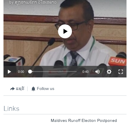
by
ສຽງອາເມຣິກາ ວີໂອເອລາວ
No media source currently available
0:00
0:40
ແຊຣ໌
Follow us
Links
Maldives Runoff Election Postponed