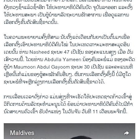
ກັນ​ບໍ່​ໄດ້​ທ່ານ​ຫວນ​ຄືນ​ມາ​ກໍາ​ອໍາ ນາດ​ອີກ. ນອກ​ນີ້​ແລ້ວ ທ່ານ Nasheed
ຍັງ​ທວງ​ຊໍ້າ​ແລ້ວ​ຊໍ້າ​ອີກ ໃຫ້​ປະທານາທິບໍດີ​ຄົນ​ປັດ ຈຸບັນ​ລາ​ອອກ ​ແລະຕັ້ງ ​
ໃຫ້​ປະທານ​ສະພາ ເປັນ​ຜູ້​ນໍາພາ​ລັດຖະບານ​ຮັກສາ​ການ​ ເພື່ອດູແລ​ການ​
ເລືອກ​ຕັ້ງຂັ້ນ​ຕັດສິນ​ຊີ້​ຂາດ​ນັ້ນ.
​ໃນ​ຄວາມ​ພະຍາຍ​າມຄັ້ງ​ທີ່​ສາມ ນັບ​ຕັ້ງ​ແຕ່​ເດືອນ​ກັນຍາ​ເປັນ​ຕົ້ນ​ມາ​ເພື່ອ ​
ເລືອກ​ຕັ້ງ​ເອົາ​ປະທານາທິບໍດີ​ຄົນ​ໃໝ່ ​ໃນ​ປະ​ເທດ​ເກາະ​ມະຫາ​ສະມຸດ​ອິນ​
ເດຍນັ້ນ ທ່ານ Nasheed ຊະນະ 47 ​ເປີ​ເຊັນ ຂອງ​ຄະ​ແນນ​ສຽງ ເມື່ອ ວັນ​
ເສົາ​ວານ​ນີ້. ​ໂດຍ​ທ່ານ Abdulla Yameen ນ້ອງ​ຄົນ​ລະ​ພໍ່ແມ່ ຂອງອະດີດ
ຜູ້ນຳ Maumoon Abdul Gayoom ຊະນະ 30 ​ເປີ​ເຊັນ ແລະ​ຄະ​ແນນ​ທີ່​
ເຫຼືອນັ້ນ​ກໍ​ແມ່ນ​ຂອງ​ຜູ້​ສະໝັກ​ຄົນ​ອື່ນໆ. ຜົນການ​ເລືອກຕັ້ງ​ຄັ້ງ​ນີ້ ບໍ່​ມີ​ຜູ​ໃດ​
ຊະນະ​ພໍ​ທີ່​ຈະຫຼີກລ່ຽງການ​ເລືອກ​ຕັ້ງ​ຂັ້ນ​ຕັດສິນ​ຊີ້ຂາດ​ໄດ້.
ກາ​ນ​ເລື່ອນເວລາ​ດັ່ງ​ກ່າວ ​ແມ່ນ​ສ່ຽງ​ທີ່​ຈະ​ເຮັດ​ໃຫ້​ປະ​ເທດ​ຊາດ​ກ້າວ​ເຂົ້າສູ່​
ວິກິດການ​ດ້ານລັດຖະທໍາ​ມະນູນ​ໄດ້ ຍ້ອນວ່າ​ປະທານາທິບໍດີ​ຄົນ​ຕໍ່​ໄປມີ​ກໍາ
ນົດ​ສາບານ​ຕົວ​ເຂົ້າ ຮັບ​ຕຳ​ແໜ່​ງ ​ໃນ​ວັນ​ຈັນ ວັນ​ທີ 11 ​ເດືອນ​ພະ​ຈິກ​ນີ້.
Maldives