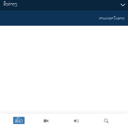
​ລິ້ງ​ຕ່າງໆ
ຕາມເວລາໃນລາວ
ສົດ