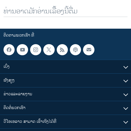
ທ່ານອາດມັກອ່ານເລື້ອງນີ້ຕື່ມ
ຕິດຕາມພວກເຮົາ ທີ່
ເບິ່ງ
ຟັງສຽງ
ຂ່າວແລະລາຍງານ
ຕິດຕໍ່ພວກເຮົາ
ວີໂອເອລາວ ສາມາດ ເຂົ້າເຖິງໄດ້ທີ່