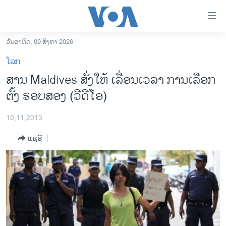
ລິ້ງ
ສຳຫລັບ
ເຂົ້າ
ວັນອາທິດ, 09 ສິງຫາ 2026
ຫາ
ໂຮມເພຈ
ໂລກ
ຂ້າມ
ລາວ
ສານ Maldives ສັ່ງໃຫ້ ເລື່ອນເວລາ ການເລືອກ
ຂ້າມ
ອາເມຣິກາ
ຕັ້ງ ຮອບສອງ (ວີດີໂອ)
ຂ້າມ
ໄປ
ການເລືອກຕັ້ງ ປະທານາທີບໍດີ ສະຫະລັດ 2024
ຫາ
10,11,2013
ຂ່າວ​ຈີນ
ຊອກ
ແຊຣ໌
ຄົ້ນ
ໂລກ
ເອເຊຍ
ອິດສະຫຼະພາບດ້ານການຂ່າວ
ຊີວິດຊາວລາວ
ຊຸມຊົນຊາວລາວ