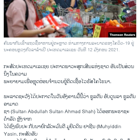
ວິທະຍາສາດ-ເທັກໂນໂລຈີ
ທຸລະກິດ
ພາສາອັງກິດ
ວີດີໂອ
ຄົນພາກັນເຂົ້າແຖວຊື້ອາຫານຢູ່ຕະຫຼາດ ທ່າມກາງການລະບາດຂອງໂຄວິດ-19 ຢູ່
ສຽງ
ນະຄອນຫຼວງກົວລາລໍາເປີ ປະເທດມາເລເຊຍ ວັນທີ 12 ມັງກອນ 2021.
ລາຍການກະຈາຍສຽງ
ກະສັດປະເທດມາເລເຊຍ ປະກາດພາວະສຸກເສີນແຫ່ງຊາດ ອັນເປັນສ່ວນ
ຕິດຕາມພວກເຮົາ ທີ່
ນຶ່ງໃນຄວາມ
ລາຍງານ
ພະຍາຍາມເພື່ອຫຼຸດຜ່ອນຈຳນວນຜູ້ຕິດເຊື້ອໄວຣັສໂຄໂຣນາ.
ພະລາດຊະວັງໄດ້ປະກາດໃນວັນອັງຄານມື້ນີ້ວ່າ ຊູລຕັນ ອັບດູນລາ ຊູລຕັນ
ພາສາຕ່າງໆ
ອາມາດ
ຊາ (Sultan Abdullah Sultan Ahmad Shah) ໄດ້ອອກພະຣາຊະ
ດຳລັດ ຫຼັງຈາກ
ໄດ້ຊົງພົບປະ ກັບນາຍົກລັດະມົນຕີ ມູຢິດດິນ ຢາຊີນ (Muhyiddin
Yasin. ກະສັດອັບ