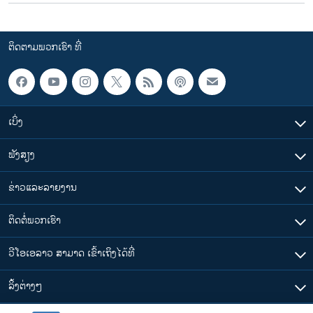
ຕິດຕາມພວກເຮົາ ທີ່
ເບິ່ງ
ຟັງສຽງ
ຂ່າວແລະລາຍງານ
ຕິດຕໍ່ພວກເຮົາ
ວີໂອເອລາວ ສາມາດ ເຂົ້າເຖິງໄດ້ທີ່
​ລິ້ງ​ຕ່າງໆ