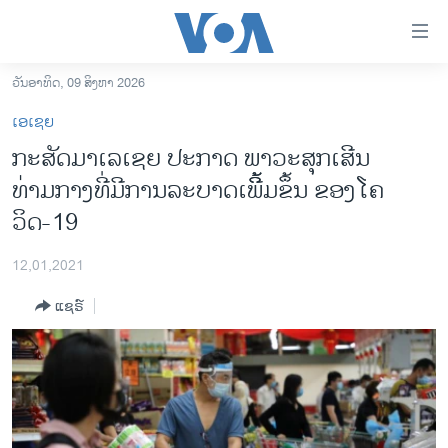
ລິ້ງ
ສຳຫລັບ
ເຂົ້າ
ວັນອາທິດ, 09 ສິງຫາ 2026
ຫາ
ໂຮມເພຈ
ເອເຊຍ
ຂ້າມ
ລາວ
ກະສັດມາເລເຊຍ ປະກາດ ພາວະສຸກເສີນ
ຂ້າມ
ອາເມຣິກາ
ທ່າມກາງທີ່ມີການລະບາດເພີ້ິ້ມຂຶ້ນ ຂອງໂຄ
ຂ້າມ
ໄປ
ການເລືອກຕັ້ງ ປະທານາທີບໍດີ ສະຫະລັດ 2024
ວິດ-19
ຫາ
ຂ່າວ​ຈີນ
ຊອກ
12,01,2021
ຄົ້ນ
ໂລກ
ແຊຣ໌
ເອເຊຍ
ອິດສະຫຼະພາບດ້ານການຂ່າວ
ຊີວິດຊາວລາວ
ຊຸມຊົນຊາວລາວ