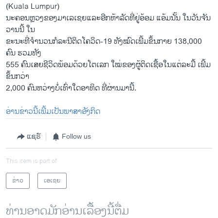
(Kuala Lumpur)
ນະຄອນຫຼວງຂອງມາເລເຊຍແລະອີກຫ້າລັດທີ່ຢູ່ອ້ອມ ແອ້ມນັ້ນ ໃນວັນຈັນ
ວານນີ້ ໃນ
ຂະນະທີ່ຈຳນວນກໍລະນີຕິດໂຄວິດ-19 ທັງໝົດເພີ້ມຂຶ້ນກາຍ 138,000
ຄົນ ຮວມທັງ
555 ຄົນເສຍຊີວິດພ້ອມດ້ວຍໂຕເລກ ໃໝ່ຂອງຜູ້ຕິດເຊື້ອໃນແຕ່ລະມື້ ເພີ້ມ
ຂຶ້ນກວ່າ
2,000 ຄົນຫວ່າງບໍ່ເທົ່າໃດອາທິດ ທີ່ຜ່ານມານີ້.
ອ່ານຂ່າວນີ້ເພີ້ມເປັນພາສາອັງກິດ
ແຊຣ໌
Follow us
This item is part of
ຂ່າວ
ເອເຊຍ
ທ່ານອາດມັກອ່ານເລື້ອງນີ້ຕື່ມ