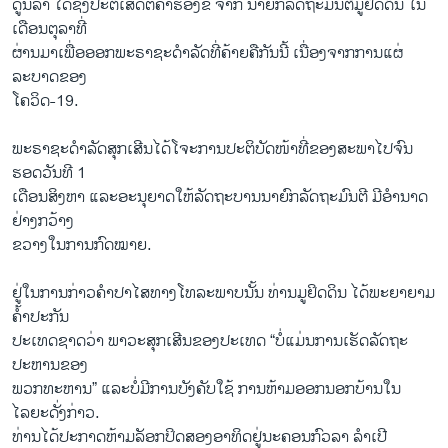
ດູນລາ ໄດ້ຊົງປະຕິເສດຕໍ່ຄຳຮ້ອງຂໍ ຈາກ ນາຍົກລັດຖະມົນຕີມູຢິດດິນ ໃນ
ເດືອນຕຸລາທີ່
ຜ່ານມາເພື່ອອອກພະຣາຊະດຳລັດທີ່ຄ້າຍຄືກັນນີ້ ເນື່ອງຈາກການແຜ່
ລະບາດຂອງ
ໂຄວິດ-19.
ພະຣາຊະດຳລັດສຸກເສີນໄດ້ໂຈະການປະຕິບັດໜ້າທີ່ຂອງສະພາໄປຈົນ
ຮອດວັນທີ 1
ເດືອນສິງຫາ ແລະອະນຸຍາດໃຫ້ລັດຖະບານນາຍົກລັດຖະມົນຕີ ມີອຳນາດ
ຢ່າງກວ້າງ
ຂວາງໃນການກົດໝາຍ.
ຢູ່ໃນການກ່າວຄຳປາໄສທາງໂທລະພາບນັ້ນ ທ່ານມູຢິດດິນ ໄດ້ພະຍາຍາມ
ຄໍ້າປະກັນ
ປະເທດຊາດວ່າ ພາວະສຸກເສີນຂອງປະເທດ “ບໍ່ແມ່ນການເຮັດລັດຖະ
ປະຫານຂອງ
ພວກທະຫານ” ແລະບໍ່ມີການບັງຄັບໃຊ້ ການຫ້າມອອກນອກບ້ານໃນ
ໄລຍະດັ່ງກ່າວ.
ທ່ານໄດ້ປະກາດຫ້າມລັອກປິດສອງອາທິດຢູ່ນະຄອນກົວລາ ລຳເປີ