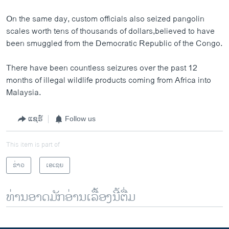
On the same day, custom officials also seized pangolin
scales worth tens of thousands of dollars,believed to have
been smuggled from the Democratic Republic of the Congo.
There have been countless seizures over the past 12
months of illegal wildlife products coming from Africa into
Malaysia.
ແຊຣ໌
Follow us
This item is part of
ຂ່າວ
ເອເຊຍ
ທ່ານອາດມັກອ່ານເລື້ອງນີ້ຕື່ມ