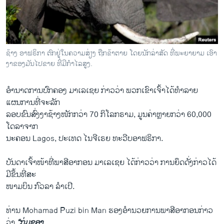
ວິທະຍາສາດ-ເທັກໂນໂລຈີ
ທຸລະກິດ
ພາສາອັງກິດ
ຊ້າງ ອາຟຣິກາ ຕົກຢູ່ໃນຄວາມສ່ຽງ ຖືກຂ້າຕາຍ ໂດຍນັກລ່າສັດ ທີ່ພະຍາຍາມ ເອົາ
ວີດີໂອ
ງາຂອງມັນໄປຂາຍ ທີ່ມີກຳໄລສູງ.
ສຽງ
ອຳນາດການປົກຄອງ ມາເລເຊຍ ກ່າວວ່າ ພວກເຂົາເຈົ້າໄດ້ທຳລາຍ
ລາຍການກະຈາຍສຽງ
ແຜນການທີ່ຈະລັກ
ຕິດຕາມພວກເຮົາ ທີ່
ລອບຂົນສົ່ງງາຊ້າງໜັກກວ່າ 70 ກິໂລກຣາມ, ມູນຄ່າຫຼາຍກວ່າ 60,000
ລາຍງານ
ໂດລາຈາກ
ນະຄອນ Lagos, ປະເທດ ໄນຈີເຣຍ ທະວີບອາຟຣິກາ.
ພາສາຕ່າງໆ
ບັນດາເຈົ້າໜ້າທີ່ພາສີອາກອນ ມາເລເຊຍ ໄດ້ກ່າວວ່າ ການຍຶດດັ່ງກ່າວໄດ້
ມີຂຶ້ນທີ່ສະ
ໜາມບິນ ກົວລາ ລຳເປີ.
ທ່ານ Mohamad Puzi bin Man ຮອງອຳນວຍການພາສີອາກອນກ່າວ
ວ່າ
“ກຸ່ມຂອງ