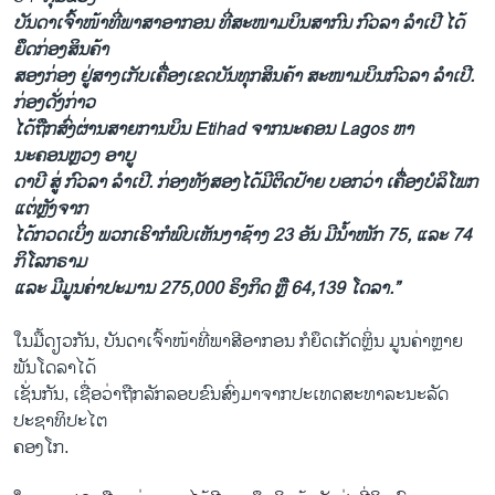
ບັນດາເຈົ້າໜ້າທີ່ພາສາອາກອນ ທີ່ສະໜາມບິນສາກົນ ກົວລາ ລຳເປີ ໄດ້
ຍຶດກ່ອງສິນຄ້າ
ສອງກ່ອງ ຢູ່ສາງເກັບເຄື່ອງເຂດບັນທຸກສິນຄ້າ ສະໜາມບິນກົວລາ ລຳເປີ.
ກ່ອງດັ່ງກ່າວ
ໄດ້ຖືກສົ່ງຜ່ານສາຍການບິນ Etihad ຈາກນະຄອນ Lagos ຫາ
ນະຄອນຫຼວງ ອາບູ
ດາບີ ສູ່ ກົວລາ ລຳເປີ. ກ່ອງທັງສອງໄດ້ມີຕິດປ້າຍ ບອກວ່າ ເຄື່ອງບໍລິໂພກ
ແຕ່ຫຼັງຈາກ
ໄດ້ກວດເບິ່ງ ພວກເຮົາກໍພົບເຫັນງາຊ້າງ 23 ອັນ ມີນໍ້າໜັກ 75, ແລະ 74
ກິໂລກຣາມ
ແລະ ມີມູນຄ່າປະມານ 275,000 ຣິງກິດ ຫຼື 64,139 ໂດລາ.”
ໃນມື້ດຽວກັນ, ບັນດາເຈົ້າໜ້າທີ່ພາສີອາກອນ ກໍຍຶດເກັດຫຼິ່ນ ມູນຄ່າຫຼາຍ
ພັນໂດລາໄດ້
ເຊັ່ນກັນ, ເຊື່ອວ່າຖືກລັກລອບຂົນສົ່ງມາຈາກປະເທດສະທາລະນະລັດ
ປະຊາທິປະໄຕ
ຄອງໂກ.