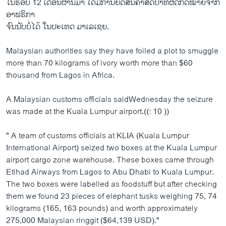
ໃນຮອບ 12 ເດືອນຜ່ານມາ ໄດ້ມີການຍຶດສິນຄ້າສັດປ່າທີ່ຜິດກົດໝາຍຈາກ
ອາຟຣິກາ
ຈົນນັບບໍ່ໄດ້ ໃນປະເທດ ມາເລເຊຍ.
Malaysian authorities say they have foiled a plot to smuggle
more than 70 kilograms of ivory worth more than $60
thousand from Lagos in Africa.
A Malaysian customs officials saidWednesday the seizure
was made at the Kuala Lumpur airport.((: 10 ))
" A team of customs officials at KLIA (Kuala Lumpur
International Airport) seized two boxes at the Kuala Lumpur
airport cargo zone warehouse. These boxes came through
Etihad Airways from Lagos to Abu Dhabi to Kuala Lumpur.
The two boxes were labelled as foodstuff but after checking
them we found 23 pieces of elephant tusks weighing 75, 74
kilograms (165, 163 pounds) and worth approximately
275,000 Malaysian ringgit ($64,139 USD)."