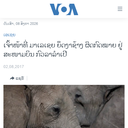
ລິ້ງ
ສຳຫລັບ
ເຂົ້າ
ວັນເສົາ, 08 ສິງຫາ 2026
ຫາ
ໂຮມເພຈ
ເອເຊຍ
ຂ້າມ
ລາວ
ເຈົ້າໜ້າທີ່ ມາເລເຊຍ ຍຶດງາຊ້າງ ຜິດກົດໝາຍ ຢູ່
ຂ້າມ
ອາເມຣິກາ
ສະໜາມບິນ ກົວລາລຳເປີ
ຂ້າມ
ໄປ
ການເລືອກຕັ້ງ ປະທານາທີບໍດີ ສະຫະລັດ 2024
ຫາ
02,08,2017
ຂ່າວ​ຈີນ
ຊອກ
ແຊຣ໌
ຄົ້ນ
ໂລກ
ເອເຊຍ
ອິດສະຫຼະພາບດ້ານການຂ່າວ
ຊີວິດຊາວລາວ
ຊຸມຊົນຊາວລາວ