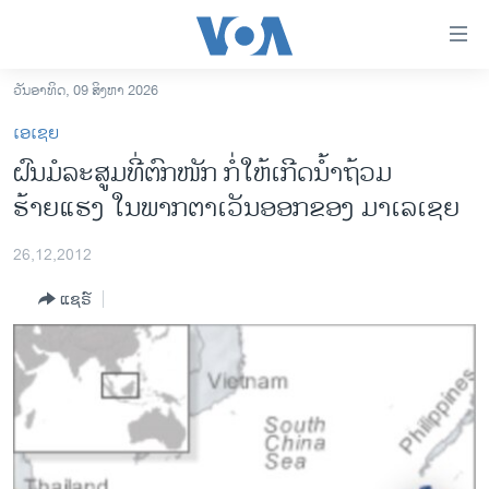
ລິ້ງ
ສຳຫລັບ
ເຂົ້າ
ວັນອາທິດ, 09 ສິງຫາ 2026
ຫາ
ໂຮມເພຈ
ເອເຊຍ
ຂ້າມ
ລາວ
ຝົນມໍລະສູມທີ່ຕົກໜັກ ກໍ່ໃຫ້ເກີດນໍ້າຖ້ວມ
ຂ້າມ
ອາເມຣິກາ
ຮ້າຍແຮງ ໃນພາກຕາເວັນອອກຂອງ ມາເລເຊຍ
ຂ້າມ
ໄປ
ການເລືອກຕັ້ງ ປະທານາທີບໍດີ ສະຫະລັດ 2024
ຫາ
26,12,2012
ຂ່າວ​ຈີນ
ຊອກ
ແຊຣ໌
ຄົ້ນ
ໂລກ
ເອເຊຍ
ອິດສະຫຼະພາບດ້ານການຂ່າວ
ຊີວິດຊາວລາວ
ຊຸມຊົນຊາວລາວ