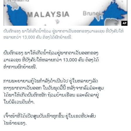
ວິທະຍາສາດ-ເທັກໂນໂລຈີ
ທຸລະກິດ
ພາສາອັງກິດ
ຝົນ​ຕົກ​​ແຮງ ​​ພາໃຫ້ເກີດ​ນໍ້າຖ້ວມ ຢູ່​ພາກ​ຕາ​ເວັນ​ອອກ​ຂອງມາ​ເລ​ເຊຍ ທີ່ບັງ​ຄັບ​ໃຫ້
ວີດີໂອ
ຫລາຍ​ກວ່າ 13,000 ຄົນ ​ຕ້ອງ​ໄດ້​ຍົກ​ຍ້າຍໜີ.
ສຽງ
ຝົນ​ຕົກແຮງ ​ພາ​ໃຫ້​ເກີດ​ນໍ້າຖ້ວມຢູ່​ພາກ​ຕາ​ເວັນ​ອອກ​ຂອງ
ລາຍການກະຈາຍສຽງ
ມາ​ເລ​ເຊຍ ທີ່ບັງ​ຄັບ​ໃຫ້ຫລາຍ​ກວ່າ 13,000 ຄົນ ​ຕ້ອງ​ໄດ້
ຕິດຕາມພວກເຮົາ ທີ່
ທໍາ​ການ​ຍົກ​ຍ້າຍໜີ.
ລາຍງານ
ການ​ພະຍາຍາມ​ກູ້​ໄພ​ກໍາລັງ​ດໍ​າ​ເນີນ​ໄປ ຢູ່ໃນ​ຫລາຍໆ​ລັດ
ທາງ​ພາກ​ຕາ​ເວັນ​ອອກ​ ໃນວັນພຸ​ດມື້ນີ້ ​ຫລັງ​ຈາກລົມ​ມໍ​ລະ​ສຸມ
ພາສາຕ່າງໆ
ໄ​ດ້ພາ​ໃຫ້​ເກີດຝົນ​ຕົກ​ໜັກ ​ຖ້ວມບ້ານ​ເຮືອນ ​ແລະ​ລົດ​ລາ​ຢູ່​
ໃນ​ບໍລິ​ເວນດິນ​ຕໍ່າ.
​ເຈົ້າໜ້າ​ທີ່​ໄດ້ເປີດ​ສູນ​ບັນ​ເທົາ​ທຸກຂຶ້ນ ຢູ່​ໃນ​ເຂດ​ທີ່​ປະສົບ
​ໄພຮ້າຍ​ແຮງ.