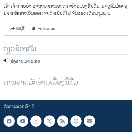
ເຂົາ​ເຈົ້າ​ກ່າວ​ວ່າ ສະຖານະ​ການ​ອາດ​ຈະ​ຮ້າຍ​ແຮງຂື້ນຕື່ມ. ລະດູລົມ​ມໍລະສຸ​
ມຈາກ​ທິດຕາ​ເວັນ​ອອກ ຈະ​ດໍາ​ເນີນຕໍ່ໄປ ຈົນ​ຮອດ​ເດືອນ​ກຸ​ມພາ.
ແຊຣ໌
Follow us
ກ່ຽວຂ້ອງກັນ
ຟັງຂ່າວ ມາເລເຊຍ
ທ່ານອາດມັກອ່ານເລື້ອງນີ້ຕື່ມ
ຕິດຕາມພວກເຮົາ ທີ່