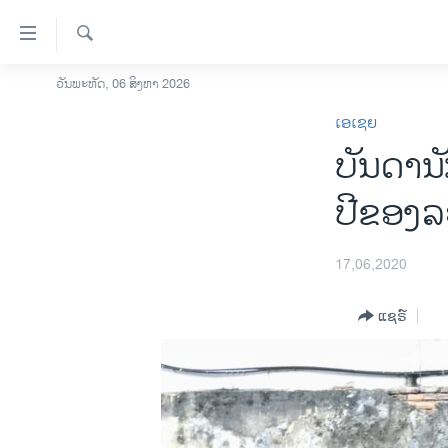
ລິ້ງ
ສຳຫລັບ
ເຂົ້າ
ຄົ້ນຫາ
ວັນພະຫັດ, 06 ສິງຫາ 2026
ໂຮມເພຈ
ຫາ
ເອເຊຍ
ລາວ
ຂ້າມ
ບັນດານັ
ຂ້າມ
ອາເມຣິກາ
ຂ້າມ
ການເລືອກຕັ້ງ ປະທານາທີບໍດີ ສະຫະລັດ
ປີຂອງລ
ໄປ
2024
ຫາ
ຂ່າວ​ຈີນ
ຊອກ
17,06,2020
ຄົ້ນ
ໂລກ
ແຊຣ໌
ເອເຊຍ
ອິດສະຫຼະພາບດ້ານການຂ່າວ
ຊີວິດຊາວລາວ
ຊຸມຊົນຊາວລາວ