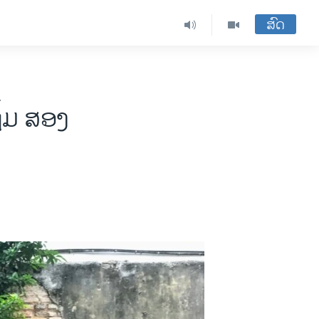
ສົດ
ິ້ມ ສອງ