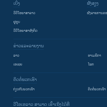
ເບິ່ງ
ຟັງສຽງ
ວີດີໂອພາສາລາວ
ຟັງລາຍການຂອງ
ຢູທູບ
ວີດີໂອພາສາອັງກິດ
ຂ່າວແລະລາຍງານ
ລາວ
ອາເມຣິກາ
ເອເຊຍ
ໂລກ
ຕິດຕໍ່ພວກເຮົາ
ກ່ຽວກັບພວກເຮົາ
ຕິດຕໍ່ພວກເຮົາ
ວີໂອເອລາວ ສາມາດ ເຂົ້າເຖິງໄດ້ທີ່