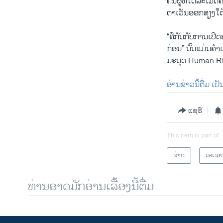
ຄົນຜູ້ທີ່ໄດ້ລະເມີ
ຕາເວັນອອກສຽງໃຕ
“ຄືກັນກັບການເປີ
ກ່ອນ” ນັ້ນແມ່ນຄ
ມະນຸດ Human Rig
ອ່ານຂ່າວນີ້ຕື່ມ ເ
ແຊຣ໌
This item is part of
ຂ່າວ
ເອເຊຍ
ທ່ານອາດມັກອ່ານເລື້ອງນີ້ຕື່ມ