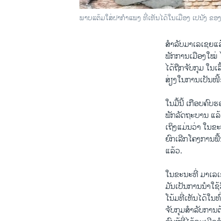
ພາບແຕ້ມໃສ່ຝາກຳແພງ ທີ່ເຫັນໄດ້ໃນເມືອງ ເປນັງ ຂ
ສຳລັບມາເລເຊຍແລ້ວ
ພັກການເມືອງໃໝ່ ໄ
ໄດ້ຖືກຈັບກຸມ ໃນເ
ສ່ຽງໃນການເປັນໜີ
ໃນມື້ນີ້ ເກືອບຄົ
ພັກລັດຖະບານ ແລ
ເຖິງແມ່ນວ່າ ໃນຂ
ຍົກເລີກໂຄງການພື
ແລ້ວ.
ໃນຂະນະທີ່ ມາເລເຊຍ
ມັນເປັນການນຳໃຊ
ໂນ້ມທີ່ເຫັນໄດ້ໃນ
ຈັບກຸມສຳລັບການຕ