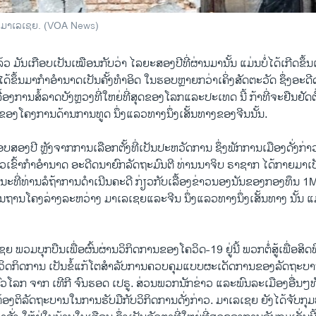
ອງມາເລເຊຍ. (VOA News)
 ມັນເກືອບເປັນເໝືອນກັບວ່າ ໄລຍະສອງປີທີ່ຜ່ານມານັ້ນ ແມ່ນບໍ່ໄດ້ເກີດຂຶ້ນ
ດ້ຂຶ້ນມາກຳອຳນາດເປັນຄັ້ງທຳອິດ ໃນຮອບຫຼາຍກວ່າເຄິ່ງສັດຕະວັດ ຊຶ່ງອະດີ
ລື້ອງການສໍ້ລາດບັງຫຼວງທີ່ໃຫຍ່ທີ່ສຸດຂອງໂລກແລະປະເທດ ນີ້ ກ້າທີ່ຈະຢືນຢັດຕ
້ຂອງໂຄງການດ້ານການທູດ ນຶ່ງແລວທາງນຶ່ງເສັ້ນທາງຂອງຈີນນັ້ນ.
ບຮອບສອງປີ ຫຼັງຈາກການເລືອກຕັ້ງທີ່ເປັນປະຫວັດການ ຊຶ່ງພັກການເມືອງດັ່ງກ່
້ວເຂົ້າກຳອຳນາດ ອະດີດນາຍົກລັດຖະມົນຕີ ທ່ານນາຈິບ ຣາຊາກ ໄດ້ກາຍມາ
ະນະທີ່ທ່ານລໍຖ້າການດຳເນີນຄະດີ ກ່ຽວກັບເລື້ອງຂ່າວນອງນັນຂອງກອງທຶນ
້ນຖານໂຄງລ່າງລະຫວ່າງ ມາເລເຊຍແລະຈີນ ນຶ່ງແລວທາງນຶ່ງເສັ້ນທາງ ນັ້ນ ແ
 ພວມບຸກບືນເພື່ອຜົ້ນຜ່ານວິກິດການຂອງໂຄວິດ-19 ຢູ່ນີ້ ພວກຕໍ່ສູ້ເພື່ອສິດ
້ວິດກິດການ ເປັນຂໍ້ແກ້ໂຕສຳລັບການຄວບຄຸມແບບຜະເດັດການຂອງລັດຖະບ
ທົ່ວໂລກ ຈາກ ເທີກີ ຈົນຮອດ ເປຣູ. ສ່ວນພວກນັກຂ່າວ ແລະພົນລະເມືອງອື່ນໆທ
້ອງຕິລັດຖະບານໃນການຮັບມືກັບວິກິດການດັ່ງກ່າວ. ມາເລເຊຍ ຍັງໄດ້ຈັບກຸ