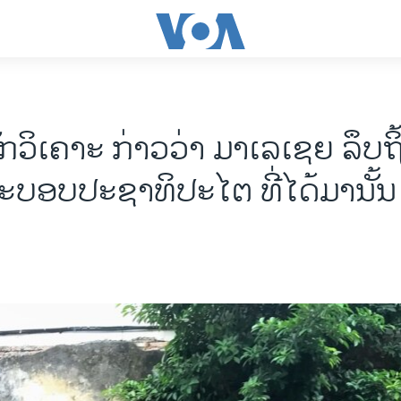
ກວິເຄາະ ກ່າວວ່າ ມາເລເຊຍ ລຶບຖ
ະບອບປະຊາທິປະໄຕ ທີ່ໄດ້ມານັ້ນ