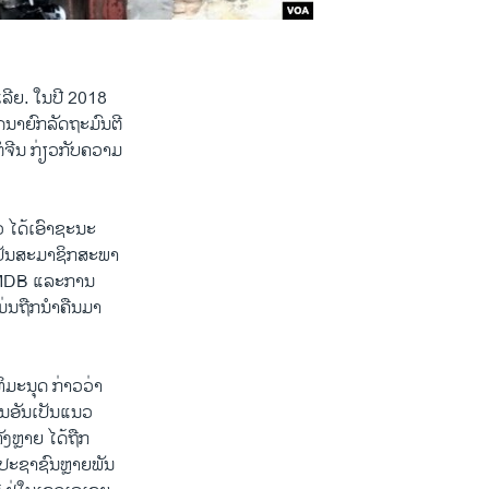
ເລີຍ. ໃນປີ 2018
ດນາຍົກລັດຖະມົນຕີ
ໍ່ຈີນ ກ່ຽວກັບຄວາມ
າວ ໄດ້ເອົາຊະນະ
ເປັນສະມາຊິກສະພາ
 1MDB ແລະການ
ມ່ນຖືກນຳຄືນມາ
ທິມະນຸດ ກ່າວວ່າ
ານອັນເປັນແນວ
ັງຫຼາຍ ໄດ້ຖືກ
ມປະຊາຊົນຫຼາຍພັນ