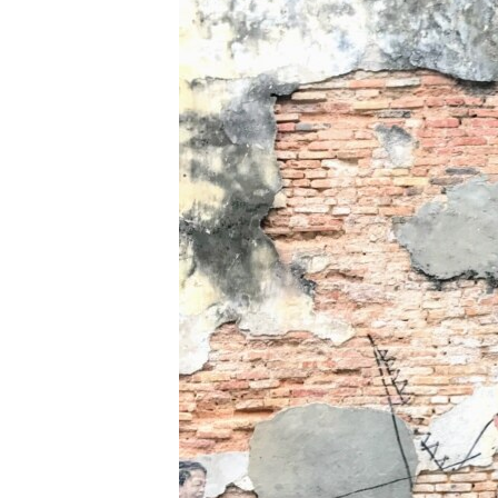
ວິທະຍາສາດ-ເທັກໂນໂລຈີ
ທຸລະກິດ
ພາສາອັງກິດ
ວີດີໂອ
ສຽງ
ລາຍການກະຈາຍສຽງ
ລາຍງານ