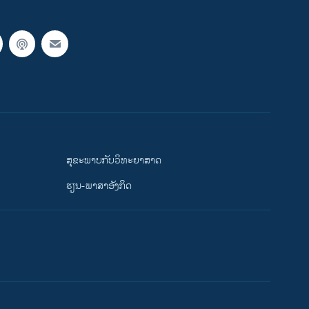
ສຸຂະພາບກັບວິທະຍາສາດ
ຮຽນ-ພາສາອັງກິດ