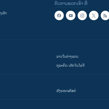
ຕິດຕາມພວກເຮົາ ທີ່
ເຮົາ
ລາວໃນຕ່າງແດນ
ທຸລະກິດ-ເທັກໂນໂລຈີ
ຟັງພອດແຄັສຕ໌