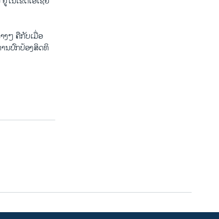
ນີ້ ຢູ່ໃນເຂດເອເຊຍ
ງໆ ຄືກັບເມື່ອ
ານປົກປ້ອງສິດທິ