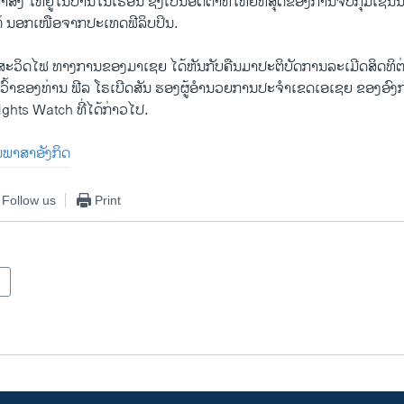
ດຄຳສັ່ງ ໃຫ້ຢູ່ໃນບ້ານໃນເຮືອນ ຊຶ່ງເປັນອັດຕາທີ່ໃຫຍ່ທີ່ສຸດຂອງການຈັບກຸມເຊັ່ນ
້ ນອກເໜືອຈາກປະເທດຟີລິບປິນ.
ດສະວິດໄຟ ທາງການຂອງມາເຊຍ ໄດ້ຫັນກັບຄືນມາປະຕິບັດການລະເມີດສິດທິຕ່າ
ຳເວົ້າຂອງທ່ານ ຟີລ ໂຣເບີດສັນ ຮອງຜູ້ອຳນວຍການປະຈຳເຂດເອເຊຍ ຂອງອົງກ
hts Watch ທີ່ໄດ້ກ່າວໄປ.
ປັນພາສາອັງກິດ
Follow us
Print