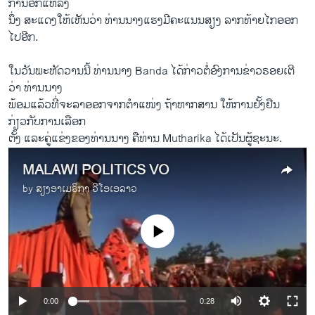
ການ​ອີກແຫ​ລ່ງ
ນຶ່ງ ສະແດງ​ໃຫ້​ເຫັນ​ວ່າ ທ່ານ​ນາງ​ແຮງ​ມີຄະແນນສຽງ ລາກທ້າຍໄກອອກ​
ໄປ​ອີກ.
​ໃນ​ວັນ​ພ​ະຫັດ​ວານ​ນີ້ ທ່ານ​ນາງ Banda ​ໄດ້​ກ່າວ​ຕໍ່ອົງການ​ຂ່າວຣອຍ​ເຕີ​
ວ່າ ທ່ານ​ນາງ
ພ້ອມ​ແລ້ວ​ທີ່​ຈະລາ​ອອກ​ຈາກ​ຕຳ​ແໜ່​ງ ຖ້າ​ຫາກ​ສານ ໃຫ້ການຢັ້ງ​ຢືນ​
ກ່ຽວກັບການ​ເລືອກ
​ຕັ້ງ ​ແລະຄູ່​ແຂ່ງ​ຂອງທ່ານນາງ ຄື​ທ່ານ Mutharika ​ໄດ້​ເປັນ​ຜູ້​ຊະນະ.​ ​
MALAWI POLITICS VO
by
ສຽງອາເມຣິກາ ວີໂອເອລາວ
No media source currently available
0:00
0:28