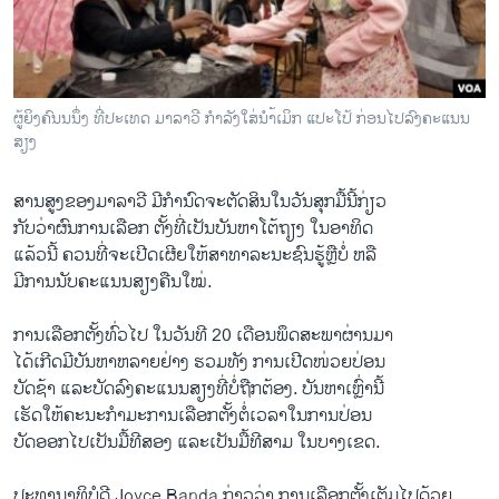
ວິທະຍາສາດ-ເທັກໂນໂລຈີ
ທຸລະກິດ
ພາສາອັງກິດ
ຜູ້ຍິງຄົນນນຶ່ງ ທີ່ປະເທດ ມາລາວີ ກຳລັງໃສ່ນຳ້ເມິກ ແປະໂປ້ ກ່ອນໄປລົງຄະແນນ
ວີດີໂອ
ສຽງ
ສຽງ
ສານ​ສູງ​ຂອງມາລາ​ວີ ມີກຳນົດຈະຕັດສິນ​ໃນ​ວັນ​ສຸກ​ມື້​ນີ້​ກ່ຽວ
ລາຍການກະຈາຍສຽງ
ກັບວ່າຜົນການເລືອກ ຕັ້ງທີ່ເປັນບັນຫາໂຕ້​ຖຽງ ໃນອາທິດ​
ຕິດຕາມພວກເຮົາ ທີ່
ແລ້ວ​ນີ້ ຄວນ​ທີ່​ຈະ​ເປີດ​ເຜີຍ​ໃຫ້ສາທາລະນະ​ຊົນຮູ້ຫຼືບໍ່ ຫລື​
ລາຍງານ
ມີ​ການ​ນັບຄະແນນສຽງ​ຄືນ​ໃໝ່.
ການ​ເລືອກ​ຕັ້ງ​ທົ່ວ​ໄປ ​ໃນ​ວັນ​ທີ 20 ​ເດືອນ​ພຶດສະພາຜ່ານມາ
ພາສາຕ່າງໆ
​ໄດ້​ເກີດ​ມີ​ບັນຫາ​ຫລາຍ​ຢ່າງ ​ຮວມ​ທັງ ການ​ເປີດ​ໜ່ວຍ​ປ່ອນ
​ບັດ​ຊ້າ ​ແລະ​ບັດ​ລົງ​ຄະ​ແນນ​ສຽງ​ທີ່​ບໍ່​ຖືກຕ້ອງ. ບັນຫາ​ເຫຼົ່າ​ນີ້​
ເຮັດ​ໃຫ້ຄະນະ​ກຳມະການເລືອກຕັ້ງຕໍ່ເວລາໃນການ​ປ່ອນ ​
ບັດອອກໄປ​ເປັນ​ມື້​ທີ​ສອງ ​ແລະເປັນ​ມື້​ທີ​ສາ​ມ​ ໃນ​ບາງ​ເຂດ.
ປະ​ທາ​ນາ​ທິບໍດີ Joyce Banda ກ່າວ​ວ່າ ການ​ເລືອກ​ຕັ້ງ​ເຕັມ​ໄປ​ດ້ວຍ