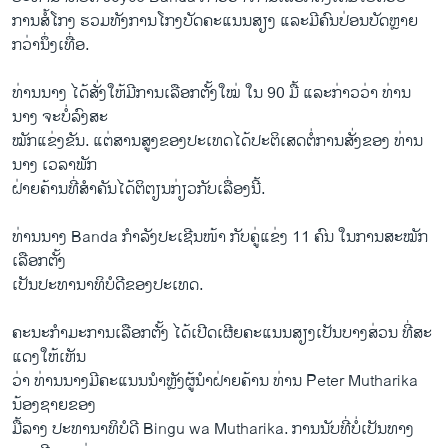
ການ​ສໍ້​ໂກງ ຮວມ​ທັງການ​ໂກງບັດຄະແນນສຽງ ​ແລະ​ມີ​ຄົນ​ປ່ອນ​ບັດ​ຫຼາຍ​
ກວ່າ​ນຶ່ງ​ເທື່ອ.
ທ່ານ​ນາງ ​ໄດ້​ສັ່ງ​ໃຫ້​ມີ​ການ​ເລືອກ​ຕັ້ງ​ໃໝ່ ​ໃນ 90 ມື້ ​ແລະ​ກ່າວ​ວ່າ ທ່ານ​
ນາງ ຈະ​ບໍ່​ລົງສະ
ໝັກແຂ່ງຂັນ. ​ແຕ່​ສານ​ສູງຂອງປະເທດ​ໄດ້ປະຕິ​ເ​ສດ​ຕໍ່ການສັ່ງຂອງ ​ທ່ານ
ນາງ ເວລາພັກ
ຝ່າຍ​ຄ້ານ​ທີ່​ສຳຄັນ​ໄດ້​ຕິຕຽນກ່ຽວກັບເລື່ອງນີ້.
ທ່ານ​ນາງ Banda ກຳລັງ​ປະ​ເຊີນໜ້າ ກັບຄູ່ແຂ່ງ 11 ຄົນ ​ໃນການສະໝັກ ​
ເລືອກ​ຕັ້ງ
ເປັນປະທານາທິບໍດີຂອງປະເທດ.
ຄະນະ​ກຳມະການ​ເລືອກ​ຕັ້ງ ​ໄດ້​ເປີດເຜີຍຄະແນນສຽງເປັນບາງສ່ວນ ທີ່​ສະ​
ແດງ​ໃຫ້​ເຫັນ
​ວ່າ ທ່ານ​ນາງມີຄະແນນນຳ​ຫຼັງຜູ້ນຳຝ່າຍ​ຄ້ານ ທ່ານ Peter Mutharika
ນ້ອງ​ຊາຍຂອງ​
ມື້​ລາງ ປະທານາທິບໍດີ Bingu wa Mutharika. ການ​ນັບ​ທີ່ບໍ່​ເປັນ​ທາງ​