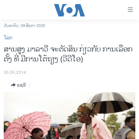
ລິ້ງ
ສຳຫລັບ
ເຂົ້າ
ວັນອາທິດ, 09 ສິງຫາ 2026
ຫາ
ໂຮມເພຈ
ໂລກ
ຂ້າມ
ລາວ
ສານສູງ ມາລາວີ ຈະຕັດສິນ ກ່ຽວກັບ ການເລືອກ
ຂ້າມ
ອາເມຣິກາ
ຕັ້ງ ທີ່ ມີການໂຕ້ຖຽງ (ວີດີໂອ)
ຂ້າມ
ໄປ
ການເລືອກຕັ້ງ ປະທານາທີບໍດີ ສະຫະລັດ 2024
ຫາ
30,05,2014
ຂ່າວ​ຈີນ
ຊອກ
ແຊຣ໌
ຄົ້ນ
ໂລກ
ເອເຊຍ
ອິດສະຫຼະພາບດ້ານການຂ່າວ
ຊີວິດຊາວລາວ
ຊຸມຊົນຊາວລາວ