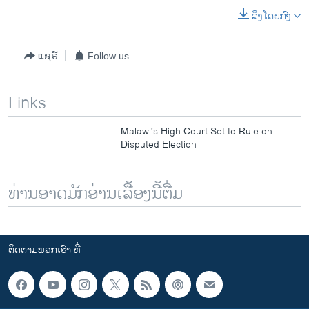
ລິງໂດຍກົງ
ແຊຣ໌
Follow us
Links
Malawi's High Court Set to Rule on
Disputed Election
ທ່ານອາດມັກອ່ານເລື້ອງນີ້ຕື່ມ
ຕິດຕາມພວກເຮົາ ທີ່