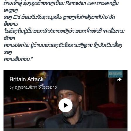
ກ້າວເຂົ້າສູ່ ຊ່ວງສຸດທ້າຍຂອງເດືອນ Ramadan ແລະ ການສະເຫຼີມ
ສະຫຼອງ
ຂອງ Eid ພ້ອມກັນກັບຊາວມຸສລິມ ຫຼາຍໆຄົນກຳລັງພາກັນໄປ ວັດ
ອິສລາມ
ໃນທ້ອງຖິ່ນຢູ່ນັ້ນ ພວກເຮົາກໍຄາດຫວັງວ່າ ພວກເຈົ້າໜ້າທີ່ ຈະເພີ່ມການ
ຮັກສາ
ຄວາມປອດໄພ ຢູ່ດ້ານນອກຂອງວັດອິສລາມທັງຫຼາຍ ຊຶ່ງມັນເປັນເລື່ອງ
ຂອງ
ຄວາມຮີບດ່ວນ.”
Britain Attack
by
ສຽງອາເມຣິກາ ວີໂອເອລາວ
No media source currently available