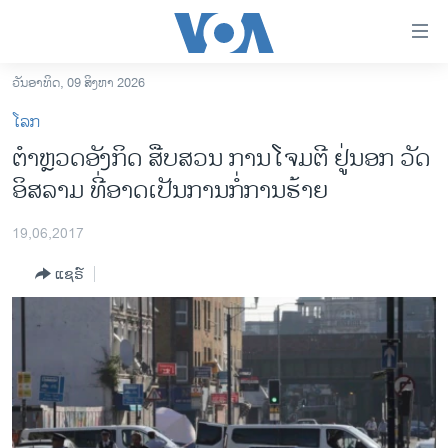
ລິ້ງ
ສຳຫລັບ
ເຂົ້າ
ວັນອາທິດ, 09 ສິງຫາ 2026
ຫາ
ໂຮມເພຈ
ໂລກ
ຂ້າມ
ລາວ
ຕຳຫຼວດອັງກິດ ສືບສວນ ການໂຈມຕີ ຢູ່ນອກ ວັດ
ຂ້າມ
ອາເມຣິກາ
ອິສລາມ ທີ່ອາດເປັນການກໍ່ການຮ້າຍ
ຂ້າມ
ໄປ
ການເລືອກຕັ້ງ ປະທານາທີບໍດີ ສະຫະລັດ 2024
ຫາ
19,06,2017
ຂ່າວ​ຈີນ
ຊອກ
ແຊຣ໌
ຄົ້ນ
ໂລກ
ເອເຊຍ
ອິດສະຫຼະພາບດ້ານການຂ່າວ
ຊີວິດຊາວລາວ
ຊຸມຊົນຊາວລາວ