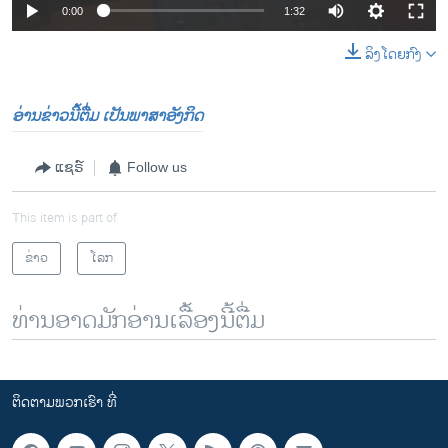
0:00
1:32
ລິງໂດຍກົງ
ອ່ານຂ່າວນີ້ຕື່ມ ເປັນພາສາອັງກິດ
ແຊຣ໌
Follow us
This item is part of
ຂ່າວ
ໂລກ
ທ່ານອາດມັກອ່ານເລື້ອງນີ້ຕື່ມ
ຕິດຕາມພວກເຮົາ ທີ່