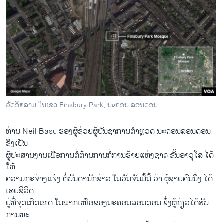
ວັດອິສລາມ ໃນເຂດ Finsbury Park, ນະຄອນ ລອນດອນ
​ທ່ານ Neil Basu ຮອງຜູ້ຊ່ວຍຜູ້ບັນຊາການຕຳຫຼວດ ນະຄອນລອນດອນ
ຊຶ່ງເປັນ
ຜູ້ປະສານງານເພື່ອການຕໍ່ຕ້ານການກໍ່ການຮ້າຍແຫ່ງຊາດ ຂັ້ນອາວຸໂສ ໄດ້
ໃຫ້
ຄວາມກະຈ່າງແຈ້ງ ຕໍ່ບັນດານັກຂ່າວ ໃນວັນຈັນມື້ນີ້ ວ່າ ຜູ້ຊາຍຄົນນຶ່ງ ໄດ້
ເສຍຊີວິດ
ຢູ່ທີ່ຈຸດເກີດເຫດ ໃນພາກເໜືອຂອງນະຄອນລອນດອນ ຊຶ່ງຜູ້ກ່ຽວໄດ້ຮັບ
ການພະ