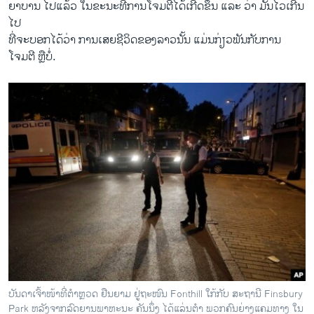
ຍາບານ ໄປແລ້ວ ໃນຂະນະທີ່ການໂຈມຕີໄດ້ເກີດຂຶ້ນ ແລະ ວ່າ ມັນໄວເກີນ
ໄປ
ທີ່ຈະບອກໄດ້ວ່າ ການເສຍຊີວິດຂອງລາວນັ້ນ ແມ່ນກ່ຽວພັນກັບການ
ໂຈມຕີ ຫຼືບໍ່.
ບັນດາເຈົ້າໜ້າທີ່ຕຳຫຼວດ ຢືນຍາມ ຢູ່ຖະໜົນ Fonthill ໃກ້ກັບ ສະຖານີ Finsbury
Park ຫລັງຈາກລົດຍານພາຫະນະ ຄັນນຶ່ງ ໄດ້ແລ່ນຕຳ ພວກຄົນຍ່າງແຄມທາງ ໃນ