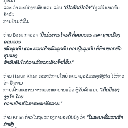
ມຸສລິມ
ແລະ ວ່າ ພະນັກງານສືບສວນ ແມ່ນ
“ເປີດອົກເປີດໃຈ”
ກ່ຽວກັບເຫດຜົນ
ສຳລັບ
ການໂຈມຕີນັ້ນ.
ທ່ານ Basu ກ່າວວ່າ
“ນີ້ແມ່ນການໂຈມຕີ ຕໍ່ລອນດອນ ແລະ ຊາວເມືອງ
ລອນດອນ
ໝົດທຸກຄົນ ແລະ ພວກເຮົາໝົດທຸກຄົນ ຄວນປຸ້ມລຸມກັນ ຕໍ່ຕ້ານພວກຫົວ
ຮຸນແຮງ
ສຳລັບອັນໃດກໍຕາມທີ່ພວກເຂົາເຈົ້າກໍ່ຂຶ້ນ.”
ທ່ານ Harun Khan ເລຂາທິການໃຫຍ່ ສະພາມຸສລິມຂອງອັງກິດ ໄດ້ກ່າວ
ວ່າ ອີງຕາມ
ການເລົ່າເຫດການ ຈາກພວກພະຍານແລ້ວ ຜູ້ຂັບລົດແມ່ນ
“ເກີດມີແຮງ
ຈູງໃຈ ໂດຍ
ຄວາມຢ້ານກົວສາສະໜາອິສລາມ.”
ທ່ານ Khan ກ່າວໃນຖະແຫລງການສະບັບນຶ່ງ ວ່າ
“ໃນຂະນະທີ່ພວກເຮົາ
ກຳລັງ