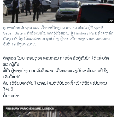
ວິທະຍາສາດ-ເທັກໂນໂລຈີ
ທຸລະກິດ
ພາສາອັງກິດ
ຕູບຜ້າເກັບຫລັກຖານ ແລະ ເຈົ້າໜ້າທີ່ຕຳຫຼວດ ສາມາດ ເຫັນໄດ້ຢູ່ທີ່ ຖະໜົນ
ວີດີໂອ
Seven Sisters ກຳລັງແນມໄປ ທາງວັດອິສລາມ ຢູ່ Finsbury Park ຫຼັງຈາກລົດ
ບັນທຸກ ຄັນນຶ່ງ ໄດ້ແລ່ນຕຳພວກຜູ້ຄົນຍ່າງ ຢູ່ພາກເໜືອ ຂອງນະຄອນລອນດອນ,
ສຽງ
ວັນທີ 19 ມິຖຸນາ 2017.
ລາຍການກະຈາຍສຽງ
ຕິດຕາມພວກເຮົາ ທີ່
ຕຳຫຼວດ ໃນນະຄອນຫຼວງ ລອນດອນ ກ່າວວ່າ ລົດຕູ້ຄັນນຶ່ງ ໄດ້ແລ່ນຕຳ
ລາຍງານ
ພວກຜູ້ຄົນ
ທີ່ຢືນຢູ່ທາງຍ່າງ ນອກວັດອິສລາມ ເມື່ອຕອນແລງວັນອາທິດວານນີ້ ຊຶ່ງ
ເຮັດໃຫ້ 10
ພາສາຕ່າງໆ
ຄົນ ໄດ້ຮັບບາດເຈັບ ໃນການໂຈມຕີທີ່ບັນດາເຈົ້າໜ້າທີ່ຖືວ່າ ເປັນການ
ໂຈມຕີ
ກໍ່ການຮ້າຍ.