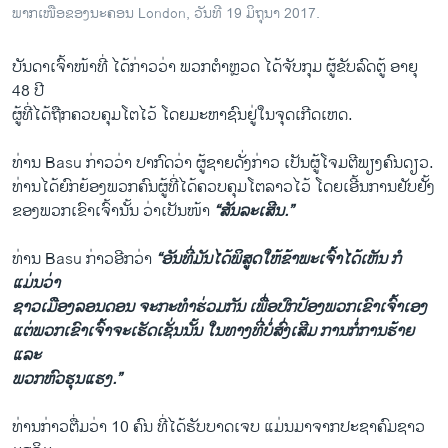
ພາກເໜືອຂອງນະຄອນ London, ວັນທີ 19 ມິຖຸນາ 2017.
ບັນດາເຈົ້າໜ້າທີ່ ໄດ້ກ່າວວ່າ ພວກຕຳຫຼວດ ໄດ້ຈັບກຸມ ຜູ້ຂັບລົດຕູ້ ອາຍຸ
48 ປີ
ຜູ້ທີ່ໄດ້ຖືກຄວບຄຸມໂຕໄວ້ ໂດຍມະຫາຊົນຢູ່ໃນຈຸດເກີດເຫດ.
ທ່ານ Basu ກ່າວວ່າ ປາກົດວ່າ ຜູ້ຊາຍດັ່ງກ່າວ ເປັນຜູ້ໂຈມຕີພຽງຄົນດຽວ.
ທ່ານໄດ້ຍົກຍ້ອງພວກຄົນຜູ້ທີ່ໄດ້ຄວບຄຸມໂຕລາວໄວ້ ໂດຍເອີ້ນການຢັບຢັ້ງ
ຂອງພວກເຂົາເຈົ້ານັ້ນ ວ່າເປັນໜ້າ
“ສັນລະເສີນ.”
ທ່ານ Basu ກ່າວອີກວ່າ
“ອັນທີ່ມັນໄດ້ພິສູດໃຫ້ຂ້າພະເຈົ້າໄດ້ເຫັນ ກໍ
ແມ່ນວ່າ
ຊາວເມືອງລອນດອນ ຈະກະທຳຮ່ວມກັນ ເພື່ອປົກປ້ອງພວກເຂົາເຈົ້າເອງ
ແຕ່ພວກເຂົາເຈົ້າຈະເຮັດເຊັ່ນນັ້ນ ໃນທາງທີ່ບໍ່ສົ່ງເສີມ ການກໍ່ການຮ້າຍ
ແລະ
ພວກຫົວຮຸນແຮງ.”
ທ່ານກ່າວຕື່ມວ່າ 10 ຄົນ ທີ່ໄດ້ຮັບບາດເຈບ ແມ່ນມາຈາກປະຊາຄົມຊາວ