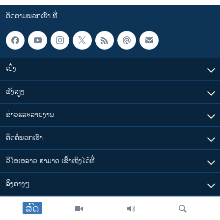
ຕິດຕາມພວກເຮົາ ທີ່
ເບິ່ງ
ຟັງສຽງ
ຂ່າວແລະລາຍງານ
ຕິດຕໍ່ພວກເຮົາ
ວີໂອເອລາວ ສາມາດ ເຂົ້າເຖິງໄດ້ທີ່
​ລິ້ງ​ຕ່າງໆ
ສົດ
ຕາມເວລາໃນລາວ