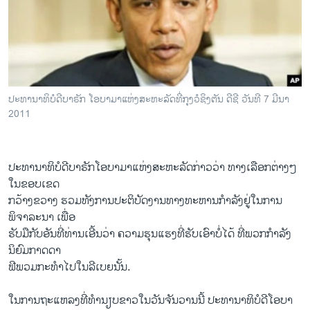
ວິທະຍາສາດ-ເທັກໂນໂລຈີ
ທຸລະກິດ
ພາສາອັງກິດ
ວີດີໂອ
ປະທານາທິບໍດີບາຣັກ ໂອບາມາແຫ່ງສະຫະລັດທີ່ກຸງວໍຊິງຕັນ ດີຊີ ວັນທີ 7 ມີນາ
ສຽງ
2011
ລາຍການກະຈາຍສຽງ
ຕິດຕາມພວກເຮົາ ທີ່
ລາຍງານ
ປະທານາທິບໍດີ​ບາຣັກ​ໂອ​ບາ​ມາ​ແຫ່ງ​ສະຫະລັດ​ກ່າວ​ວ່າ ທາງ​ເລືອກ​ຕ່າງໆ​
ໃນຂອບເຂດ
ກວ້າງຂວາງ ຮວມທັງ​ການ​ປະຕິບັດງານທາງ​ທະຫານກໍາລັງ​ຢູ່​ໃນ​ການ​
ພາສາຕ່າງໆ
ພິຈາລະນາ​ ເພື່ອ
ຮັບມືກັບອັນ​ທີ່​ທ່ານ​ເອີ້ນ​ວ່າ ຄວາມຮຸນ​ແຮງທີ່​ຮັບ​ເອົາ​ບໍ່​ໄດ້​ ທີ່ພວກກໍາລັງ​
ນິຍົມ​ກາດ​ດາ
ຟີ​ພວມກະທຳໄປໃນ​ລີ​ເບຍ​ນັ້ນ.
ໃນ​ການ​ຖະ​ແຫລ​ງ​ທີ່​ທໍານຽບຂາວ​ໃນ​ວັນ​ຈັນ​ວານ​ນີ້ ປະທານາທິບໍດີ​ໂອ​ບາ​