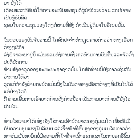
ມາ ຍັງ​ໄດ້​
ເຕືອນ​ພວກທີ່​ສືບ​ຕໍ່​ໃຫ້ການສະໜັບສະໜຸນ​ຕໍ່​ຜູ້​ນໍາ​ລີ​ເບຍ​ວ່າ ພວກ​ເຂົາ​ຈະ​
ເປັນ​ຜູ້​ຮັບຜິດ
ຊອບ​ໃນ​ຄວາມ​ຮຸນ​ແຮງ​ໃດໆ​ກໍຕາມທີ່​ຍັງ ດຳເນີນຢູ່ຕໍ່ມາໃນລີເບຍນັ້ນ.
ໃນ​ຕອນ​ແລງ​ວັນ​ຈັນ​ວານ​ນີ້ ​ໂຄສົກ​ປະ​ຈໍາ​ທໍານຽບຂາວ​ກ່າວ​ວ່າ ທາງເລືອກ​
ຕ່າງໆ​ທີ່ກໍາ​
ລັງ​ພິຈາລະນາ​ຢູ່​ນີ້ ​ແມ່ນ​ຮວມທັງ​ການ​ຕັ້ງ​ເຂດ​ຫ້າມ​ການບິນ​ຂຶ້ນ​ແລະ​ຈັດ​ຕັ້ງ​
ປະຕິບັດການ
ຫ້າມ​ສົ່ງອາວຸດ​ຂອງ​ສະຫະ​ປະຊາ​ຊາດ​ນັ້ນ. ​ໂຄສົກ​ທ່ານນີ້​ຍັງກ່າວ​ເຊ່ນ​ກັນ​
ວ່າການໃຫ້ອາ
ວຸດແກ່​ກໍາລັງ​ຝ່າຍ​ກະບົດ​ແມ່ນ​ນຶ່ງ​ໃນ​ບັນ​ດາ​ທາງ​ເລືອກ​ຕ່າງໆທີ່ເປັນ​ໄປ​ໄດ້ ​
ແຕ່​ຢ່າງ​ໃດ​ກໍ
ດີ ທ່ານ​ເອີ້​ນການ​ເອົາ​ບາດກ້າວ​ດັ່ງກ່າວນີ້ວ່າ ເປັນ​ການ​ບາດກ້າວ​ທີ່​ຍັງໄວ​
ເກີນ​ໄປ.
ທ່ານ​ໂອ​ບາ​ມາ​ໄດ້​ເພ່ງ​ເລັງ​ໃສ່​ການເອົາບົດບາດ​ຂອງ​ກຸ່​ມ​ເນ​ໂຕ ​ເພື່ອ​ຮັບ​ມື​
ກັບຄວາມ​ຮຸນ​ແຮງ​ໃນ​ລີ​ເບຍ​ ​ແຕ່​ເຈົ້າ​ໜ້າ​ທີ່​ຂັ້ນ​ສູງ​ຂອງ​ກຸ່ມ​ເນ​ໂຕ ກ່າວ​ວ່າ
ທາງ​ກຸ່ມ​ພັນທະ​ມິດ​ບໍ່​ມີ​ຄວາມ​ຕັ້ງ​ໃຈ​ທີ່​ຈະ​ເຂົ້າ​ແຊກ​ແຊງ​ໃນ​ການ​ລຸກ​ຮື​ຂຶ້ນ​