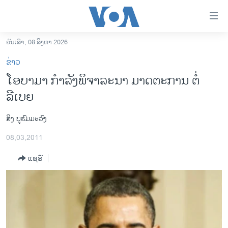
ລິ້ງ
ສຳຫລັບ
ເຂົ້າ
ວັນເສົາ, 08 ສິງຫາ 2026
ຫາ
ໂຮມເພຈ
ຂ່າວ
ຂ້າມ
ລາວ
ໂອບາມາ ກໍາລັງພິຈາລະນາ ມາດຕະການ ຕໍ່
ຂ້າມ
ອາເມຣິກາ
ລີເບຍ
ຂ້າມ
ໄປ
ການເລືອກຕັ້ງ ປະທານາທີບໍດີ ສະຫະລັດ 2024
ຫາ
ສິງ ບູຣົມມະວົງ
ຂ່າວ​ຈີນ
ຊອກ
08,03,2011
ຄົ້ນ
ໂລກ
ແຊຣ໌
ເອເຊຍ
ອິດສະຫຼະພາບດ້ານການຂ່າວ
ຊີວິດຊາວລາວ
ຊຸມຊົນຊາວລາວ