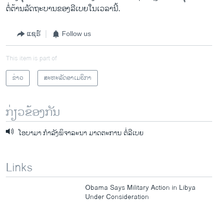
ຕໍ່ຕ້ານ​ລັດຖະບານ​ຂອງ​ລີ​ເບຍ​ໃນ​ເວລາ​ນີ້.
ແຊຣ໌
Follow us
This item is part of
ຂ່າວ
ສະຫະລັດອາເມຣິກາ
ກ່ຽວຂ້ອງກັນ
ໂອບາມາ ກໍາລັງພິຈາລະນາ ມາດຕະການ ຕໍ່ລີເບຍ
Links
Obama Says Military Action in Libya
Under Consideration