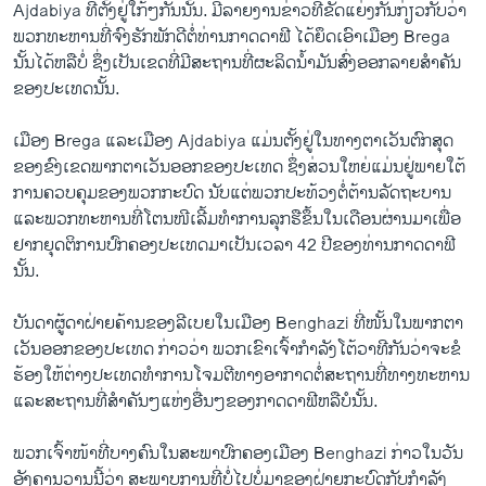
Ajdabiya ທີ່​ຕັ້ງ​ຢູ່​ໃກ້ໆ​ກັນ​ນັ້ນ. ມີ​ລາຍ​ງານ​ຂ່າວ​ທີ່​ຂັດແຍ່ງ​ກັນກ່ຽວ​ກັບ​ວ່າ
ພວກ​ທະຫານ​ທີ່​ຈົງ​ຮັກ​ພັກດີ​ຕໍ່​ທ່ານ​ກາດ​ດາ​ຟີ ​ໄດ້​ຍຶດ​ເອົາ​ເມືອງ Brega
ນັ້ນ​ໄດ້​ຫລື​ບໍ່ ຊຶ່ງ​ເປັນ​ເຂດ​ທີ່ມີ​ສະຖານ​ທີ່​ຜະລິດ​ນໍ້າມັນສົ່ງ​ອອກລາຍ​ສໍາຄັນ
ຂອງ​ປະ​ເທດ​ນັ້ນ.
ເມືອງ Brega ​ແລະ​ເມືອງ Ajdabiya ແມ່ນ​ຕັ້ງ​ຢູ່​ໃນ​ທາງຕາ​ເວັນ​ຕົກ​ສຸດ
ຂອງ​ຂົງ​ເຂດ​ພາກຕາ​ເວັນອອກ​ຂອງ​ປະ​ເທດ ຊຶ່ງ​ສ່ວນ​ໃຫຍ່​ແມ່ນ​ຢູ່​ພາຍ​ໃຕ້​
ການ​ຄວບ​ຄຸມ​ຂອງ​ພວກ​ກະບົດ​ ນັບ​ແຕ່​ພວກ​ປະ​ທ້ວງ​ຕໍ່ຕ້ານ​ລັດຖະບານ​
ແລະ​ພວກ​ທະຫານ​ທີ່​ໂຕນ​ໜີ​ເລີ້ມ​ທໍາ​ການ​ລຸກ​ຮື​ຂຶ້ນໃນ​ເດືອນ​ຜ່ານ​ມາ​ເພື່ອ​
ຢາກ​ຍຸດຕິ​ການ​ປົກຄອງ​ປະ​ເທດ​ມາ​ເປັນ​ເວລາ 42 ປີ​ຂອງ​ທ່ານ​ກາດ​ດາ​ຟີ​
ນັ້ນ.
ບັນດາ​ຜູ້​ດາ​ຝ່າຍ​ຄ້ານ​ຂອງ​ລີ​ເບຍ​ໃນເມືອງ Benghazi ທີ່​ໜັ້ນ​ໃນ​ພາກ​ຕາ​
ເວັນ​ອອກ​ຂອງ​ປະ​ເທດ ກ່າວ​ວ່າ ພວກ​ເຂົາ​ເຈົ້າ​ກໍາລັງ​ໂຕ້​ວາທີ​ກັນ​ວ່າຈະ​ຂໍ​
ຮ້ອງ​ໃຫ້​ຕ່າງປະ​ເທດ​ທໍາ​ການ​ໂຈມ​ຕີ​ທາງ​ອາກາດ​ຕໍ່​ສະຖານ​ທີ່ທາງທະຫານ
ແລະ​ສະຖານ​ທີ່​ສໍາຄັນໆ​ແຫ່ງ​ອື່ນໆຂອງ​ກາດ​ດາ​ຟີຫລື​ບໍ​ນັ້ນ.
ພວກ​ເຈົ້າ​ໜ້າ​ທີ່​ບາງ​ຄົນ​ໃນ​ສະພາ​ປົກຄອງ​ເມືອງ Benghazi ກ່າວ​ໃນ​ວັນ​
ອັງຄານ​ວານ​ນີ້​ວ່າ ສະພາບການ​ທີ່​ບໍ່​ໄປ​ບໍ່​ມາ​ຂອງ​ຝ່າຍ​ກະບົດ​ກັບ​ກໍາລັງ​