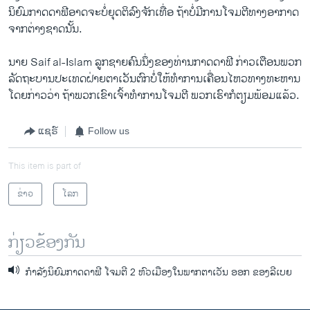
ນິຍົມ​ກາດ​ດາ​ຟີ​ອາດ​ຈະ​ບໍ່​ຍຸດຕິ​ລົງ​ຈັກ​ເທື່ອ ຖ້າ​ບໍ່​ມີ​ການໂຈມ​ຕີ​ທາງ​ອາກາດ​
ຈາກ​ຕ່າງ​ຊາດ​ນັ້ນ.
ນາຍ Saif al-Islam ລູກ​ຊາຍ​ຄົນ​ນຶ່ງ​ຂອງ​ທ່ານ​ກາດ​ດາ​ຟີ ກ່າວ​ເຕືອນ​ພວກ​
ລັດຖະບານ​ປະ​ເທດ​ຝ່າຍ​ຕາ​ເວັນ​ຕົກ​ບໍ່​ໃຫ້​ທໍາ​ການ​ເຄື່ອນ​ໄຫວ​ທາງ​ທະຫານ
​ໂດຍ​ກ່າວ​ວ່າ ຖ້າ​ພວກ​ເຂົາ​ເຈົ້າ​ທໍາ​ການ​ໂຈມ​ຕີ ພວກ​ເຮົາ​ກໍ​ຕຽມ​ພ້ອມແລ້ວ.
ແຊຣ໌
Follow us
This item is part of
ຂ່າວ
ໂລກ
ກ່ຽວຂ້ອງກັນ
ກໍາລັງນິຍົມກາດດາຟີ ໂຈມຕີ 2 ຫົວເມືອງໃນພາກຕາເວັນ ອອກ ຂອງລີເບຍ