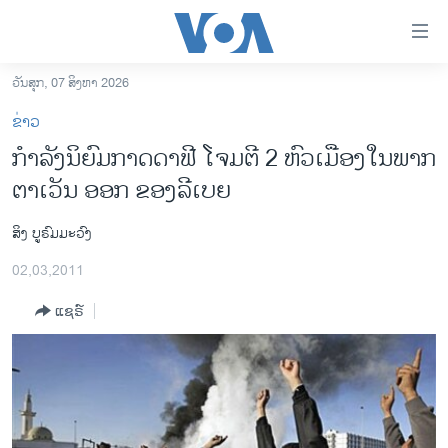
ລິ້ງ
ສຳຫລັບ
ເຂົ້າ
ວັນສຸກ, 07 ສິງຫາ 2026
ຫາ
ໂຮມເພຈ
ຂ່າວ
ຂ້າມ
ລາວ
ກໍາລັງນິຍົມກາດດາຟີ ໂຈມຕີ 2 ຫົວເມືອງໃນພາກ
ຂ້າມ
ອາເມຣິກາ
ຕາເວັນ ອອກ ຂອງລີເບຍ
ຂ້າມ
ໄປ
ການເລືອກຕັ້ງ ປະທານາທີບໍດີ ສະຫະລັດ 2024
ຫາ
ສິງ ບູຣົມມະວົງ
ຂ່າວ​ຈີນ
ຊອກ
02,03,2011
ຄົ້ນ
ໂລກ
ແຊຣ໌
ເອເຊຍ
ອິດສະຫຼະພາບດ້ານການຂ່າວ
ຊີວິດຊາວລາວ
ຊຸມຊົນຊາວລາວ