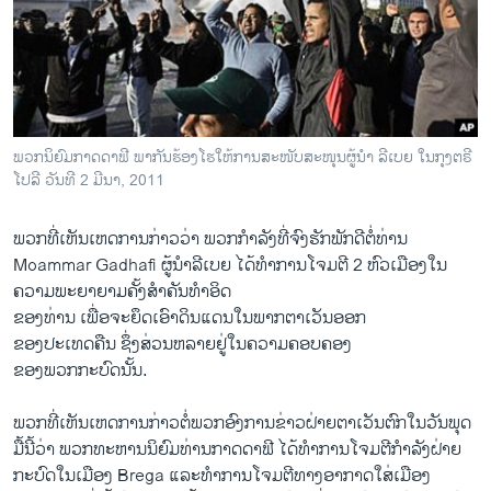
ວິທະຍາສາດ-ເທັກໂນໂລຈີ
ທຸລະກິດ
ພາສາອັງກິດ
ວີດີໂອ
ພວກນິຍົມກາດດາຟີ ພາກັນຮ້ອງໂຮໃຫ້ການສະໜັບສະໜຸນຜູ້ນໍາ ລີເບຍ ໃນກຸງຕຣີ
ສຽງ
ໂປລີ ວັນທີ 2 ມີນາ, 2011
ລາຍການກະຈາຍສຽງ
ຕິດຕາມພວກເຮົາ ທີ່
ພວກ​ທີ່​ເຫັນ​ເຫດການ​ກ່າວ​ວ່າ ​ພວກ​ກໍາລັງ​ທີ່ຈົງ​ຮັກ​ພັກດີ​ຕໍ່​ທ່ານ
ລາຍງານ
Moammar Gadhafi ຜູ້​ນຳລີເບຍ ​ໄດ້​ທໍາ​ການ​ໂຈມ​ຕີ 2 ຫົວ​ເມືອງ​ໃນ​
ຄວາມ​ພະຍາຍາມ​ຄັ້ງ​ສໍາຄັນ​ທໍາ​ອິດ​
ຂອງ​ທ່ານ​ ເພື່ອ​ຈະ​ຍຶດ​ເອົາດິນ​ແດນ​ໃນ​ພາກ​ຕາ​ເວັນ​ອອກ
ພາສາຕ່າງໆ
ຂອງ​ປະ​ເທດຄືນ ​ຊຶ່ງ​ສ່ວນ​ຫລາຍ​ຢູ່​ໃນ​ຄວາມ​ຄອບຄອງ​
ຂອງ​ພວກ​ກະບົດ​ນັ້ນ.
ພວກ​ທີ່​ເຫັນ​ເຫດການ​ກ່າວ​ຕໍ່​ພວກ​ອົງການ​ຂ່າວ​ຝ່າຍ​ຕາ​ເວັນຕົກໃນ​ວັນ​ພຸດ​
ມື້​ນີ້​ວ່າ ພວກ​ທະຫານ​ນິຍົມ​ທ່ານ​ກາດ​ດາ​ຟີ ​ໄດ້​ທໍາ​ການ​ໂຈມ​ຕີ​ກໍາລັງ​ຝ່າຍ​
ກະບົດ​ໃນ​ເມືອງ Brega ​ແລະ​ທໍາ​ການ​ໂຈມ​ຕີ​ທາງ​ອາກາດ​ໃສ່​ເມືອງ