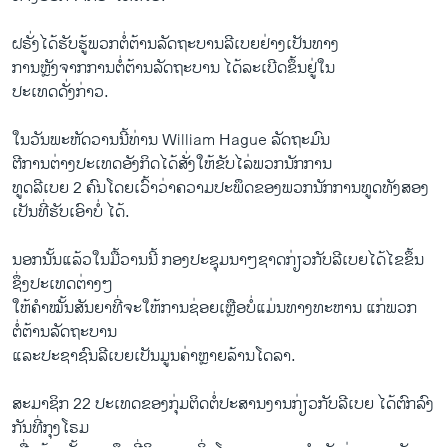
ຝຣັ່ງໄດ້ຮັບຮູ້ພວກຕໍ່ຕ້ານລັດຖະບານລີເບຍຢ່າງເປັນທາງ
ການຫຼັງຈາກການຕໍ່ຕ້ານລັດຖະບານ ໄດ້ລະເບີດຂຶ້ນຢູ່ໃນ
ປະເທດດັ່ງກ່າວ.
ໃນວັນພະຫັດວານນີ້ທ່ານ William Hague ລັດຖະມົນ
ຕີການຕ່າງປະເທດອັງກິດໄດ້ສັ່ງໃຫ້ຂັບໄລ່ພວກນັກການ
ທູດລີເບຍ 2 ຄົນໂດຍເວົ້າວ່າຄວາມປະພຶດຂອງພວກນັກການທູດທັງສອງ
ເປັນທີ່ຮັບເອົາບໍ່ ໄດ້.
ນອກນັ້ນແລ້ວໃນມື້ວານນີ້ ກອງປະຊຸມນາໆຊາດກ່ຽວກັບລີເບຍໄດ້ໄຂຂຶ້ນ
ຊຶ່ງປະເທດຕ່າງໆ
ໃຫ້ຄຳໝັ້ນສັນຍາທີ່ຈະໃຫ້ການຊ່ອຍເຫຼືອບໍ່ແມ່ນທາງທະຫານ ແກ່ພວກ
ຕໍ່ຕ້ານລັດຖະບານ
ແລະປະຊາຊົນລີເບຍເປັນມູນຄ່າຫຼາຍລ້ານໂດລາ.
ສະມາຊິກ 22 ປະເທດຂອງກຸ່ມຕິດຕໍ່ປະສານງານກ່ຽວກັບລີເບຍ ໄດ້ຕົກລົງ
ກັນທີ່ກຸງໂຣມ