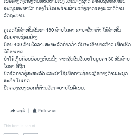
ເພື່ອສ້າງຕັ້ງກອງທຶນທີ່ຕິດຕາມເບິ່ງໂດຍນາໆຊາດ ສຳລັບຊ່ອຍສະໜັບ
ສະໜຸນສະພາປົກ ຄອງໃນໄລຍະຂ້າມຜ່ານແຫ່ງຊາດຂອງພວກຕໍ່ຕ້ານ
ລັດຖະບານ.
ຄູເວດໃຫ້ຄຳໝັ້ນສັນຍາ 180 ລ້ານໂດລາ ຂະນະທີ່ກາຕ້າ ໃຫ້ຄຳໝັ້ນ
ສັນຍາຈະຊ່ອຍຢ່າງ
ນ້ອຍ 400 ລ້ານໂດລາ. ສະຫະລັດກ່າວວ່າ ຕົນຈະເອົາບາດກ້າວ ເພື່ອເຮັດ
ໃຫ້ສາມາດ
ນຳໃຊ້ເງິນກ້ອນນ້ອຍໆກ້ອນນຶ່ງ ຈາກຊັບສິນລີເບຍໃນມູນຄ່າ 30 ພັນລ້ານ
ໂດລາ ທີ່ຖືກ
ຢຶດຊົ່ວຄາວຢູ່ສະຫະລັດ ແລະນຳໃຊ້ເພື່ອການຊ່ອຍເຫຼືອທາງດ້ານມະນຸດ
ສະທຳ ໃນເຂດ
ຢຶດຄອງຂອງພວກຕໍ່ຕ້ານລັດຖະບານໃນລີເບຍ.
ແຊຣ໌
Follow us
This item is part of