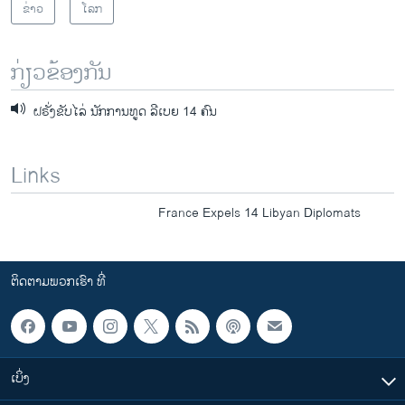
ຂ່າວ
ໂລກ
ກ່ຽວຂ້ອງກັນ
ຝຣັ່ງຂັບໄລ່ ນັກການທູດ ລີເບຍ 14 ຄົນ
Links
France Expels 14 Libyan Diplomats
ຕິດຕາມພວກເຮົາ ທີ່
ເບິ່ງ