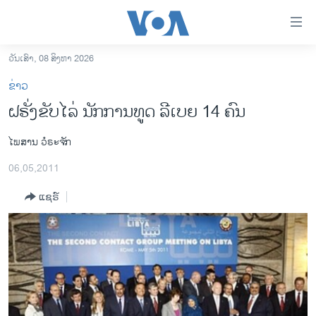
ລິ້ງ
ສຳຫລັບ
ເຂົ້າ
ວັນເສົາ, 08 ສິງຫາ 2026
ຫາ
ໂຮມເພຈ
ຂ່າວ
ຂ້າມ
ລາວ
ຝຣັ່ງຂັບໄລ່ ນັກການທູດ ລີເບຍ 14 ຄົນ
ຂ້າມ
ອາເມຣິກາ
ຂ້າມ
ໄພສານ ວໍຣະຈັກ
ໄປ
ການເລືອກຕັ້ງ ປະທານາທີບໍດີ ສະຫະລັດ 2024
ຫາ
06,05,2011
ຂ່າວ​ຈີນ
ຊອກ
ຄົ້ນ
ແຊຣ໌
ໂລກ
ເອເຊຍ
ອິດສະຫຼະພາບດ້ານການຂ່າວ
ຊີວິດຊາວລາວ
ຊຸມຊົນຊາວລາວ