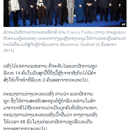
ວິທະຍາສາດ-ເທັກໂນໂລຈີ
ທຸລະກິດ
ພາສາອັງກິດ
ລັດຖະມົນຕີການຕ່າງປະເທດອີຕາລີ ທ່ານ Franco Frattini (ກາງ) ຖ່າຍຮູບຮ່ວມ
ວີດີໂອ
ກັບຄະນະຜູ້ແທນຂອງ ປະເທດຕ່າງໆລຸນຫຼັງກອງປະຊຸມໃຫ້ການຊ່ອຍເຫຼືອແກ່ພວກ
ກະບົດທີ່ພວມຕໍ່ສູ້ກັບຜູ້ນຳລີເບຍທ່ານ Moammar Gadhafi (5 ພຶດສະພາ
ສຽງ
2011)
ລາຍການກະຈາຍສຽງ
ຕິດຕາມພວກເຮົາ ທີ່
ຝຣັ່ງໄດ້ປະກາດແຜນການ ທີ່ຈະຂັບໄລ່ພວກນັກການທູດ
ລາຍງານ
ລີເບຍ 14 ຄົນໃນວັນສຸກມື້ນີ້ນຶ່ງມື້ຫຼັງຈາກອັງກິດໄດ້ມີຄຳ
ສັ່ງໃຫ້ເຈົ້າໜ້າທີ່ລີເບຍ 2 ຄົນອອກຈາກປະເທດໄປ.
ພາສາຕ່າງໆ
ກະຊວງການຕ່າງປະເທດຝຣັ່ງ ກ່າວວ່າ ພວກນັກການ
ທູດ ຊຶ່ງໃຫ້ການສະໜັບສະໜຸນຕໍ່ຜູ້ນຳລີເບຍທ່ານໂມອຳ
ມາກາດາຟີໄດ້ຖືກປະກາດວ່າເປັນບຸກຄົນທີ່ເພິງປາດໜາ.
ກະຊວງການຕ່າງປະເທດຝຣັ່ງເວົ້າຕື່ມວ່າ ທາງການຝຣັ່ງ
ໃຫ້ເວລາ 48 ຊົ່ວໂມງແກ່ພວກນັກການທູດລີີເບຍເດີນ
ທາງອອກຈາກປະເທດໄປ.