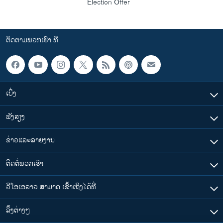
Election Offer
ຕິດຕາມພວກເຮົາ ທີ່
ເບິ່ງ
ຟັງສຽງ
ຂ່າວແລະລາຍງານ
ຕິດຕໍ່ພວກເຮົາ
ວີໂອເອລາວ ສາມາດ ເຂົ້າເຖິງໄດ້ທີ່
​ລິ້ງ​ຕ່າງໆ