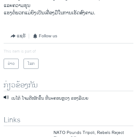
ແລະຄວາມຮຸນ
ແຮງຕໍ່ພວກແມ່ຍິງເປັນເຄື່ອງມືໃນການເຮັດສົງຄາມ.
ແຊຣ໌
Follow us
This item is part of
ຂ່າວ
ໂລກ
ກ່ຽວຂ້ອງກັນ
ເນໂຕ້ ໂຈມຕີໜັກຂຶ້ນ ທີ່ນະຄອນຫຼວງ ຂອງລີເບຍ
Links
NATO Pounds Tripoli, Rebels Reject