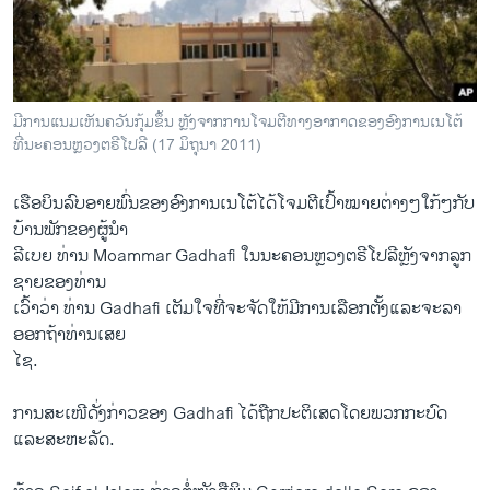
ວິທະຍາສາດ-ເທັກໂນໂລຈີ
ທຸລະກິດ
ພາສາອັງກິດ
ມີການແນມເຫັນຄວັນກຸ້ມຂຶ້ນ ຫຼັງຈາກການໂຈມຕີທາງອາກາດຂອງອົງການເນໂຕ້
ວີດີໂອ
ທີ່ນະຄອນຫຼວງຕຣີໂປລີ (17 ມິຖຸນາ 2011)
ສຽງ
ເຮືອບິນລົບອາຍພົ່ນຂອງອົງການເນໂຕ້ໄດ້ໂຈມຕີເປົ້າໝາຍຕ່າງໆໃກ້ໆກັບ
ລາຍການກະຈາຍສຽງ
ບ້ານພັກຂອງຜູ້ນຳ
ຕິດຕາມພວກເຮົາ ທີ່
ລີເບຍ ທ່ານ Moammar Gadhafi ໃນນະຄອນຫຼວງຕຣີໂປລີຫຼັງຈາກລູກ
ລາຍງານ
ຊາຍຂອງທ່ານ
ເວົ້າວ່າ ທ່ານ Gadhafi ເຕັມໃຈທີ່ຈະຈັດໃຫ້ມີການເລືອກຕັ້ງແລະຈະລາ
ອອກຖ້າທ່ານເສຍ
ພາສາຕ່າງໆ
ໄຊ.
ການສະເໜີດັ່ງກ່າວຂອງ Gadhafi ໄດ້ຖືກປະຕິເສດໂດຍພວກກະບົດ
ແລະສະຫະລັດ.