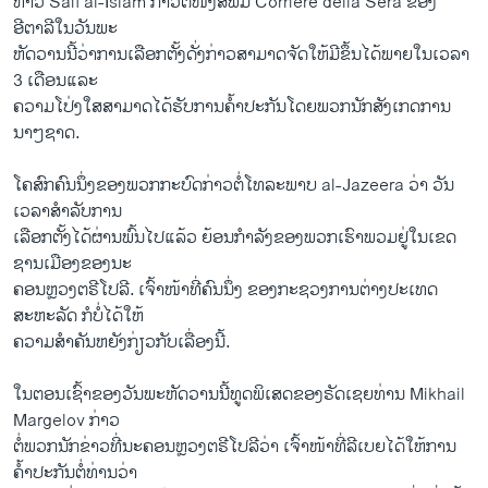
ທ້າວ Saif al-Islam ກ່າວຕໍ່ໜັງສືພິມ Corriere della Sera ຂອງ
ອີຕາລີໃນວັນພະ
ຫັດວານນີ້ວ່າການເລືອກຕັ້ງດັ່ງກ່າວສາມາດຈັດໃຫ້ມີຂຶ້ນໄດ້ພາຍໃນເວລາ
3 ເດືອນແລະ
ຄວາມໂປ່ງໃສສາມາດໄດ້ຮັບການຄໍ້າປະກັນໂດຍພວກນັກສັງເກດການ
ນາໆຊາດ.
ໂຄສົກຄົນນຶ່ງຂອງພວກກະບົດກ່າວຕໍ່ໂທລະພາບ al-Jazeera ວ່າ ວັນ
ເວລາສຳລັບການ
ເລືອກຕັ້ງໄດ້ຜ່ານພົ້ນໄປແລ້ວ ຍ້ອນກຳລັງຂອງພວກເຮົາພວມຢູ່ໃນເຂດ
ຊານເມືອງຂອງນະ
ຄອນຫຼວງຕຣີໂປລີ. ເຈົ້າໜ້າທີ່ຄົນນຶ່ງ ຂອງກະຊວງການຕ່າງປະເທດ
ສະຫະລັດ ກໍບໍ່ໄດ້ໃຫ້
ຄວາມສຳຄັນຫຍັງກ່ຽວກັບເລື່ອງນີ້.
ໃນຕອນເຊົ້າຂອງວັນພະຫັດວານນີ້ທູດພິເສດຂອງຣັດເຊຍທ່ານ Mikhail
Margelov ກ່າວ
ຕໍ່ພວກນັກຂ່າວທີ່ນະຄອນຫຼວງຕຣີໂປລີວ່າ ເຈົ້າໜ້າທີ່ລີເບຍໄດ້ໃຫ້ການ
ຄໍ້າປະກັນຕໍ່ທ່ານວ່າ