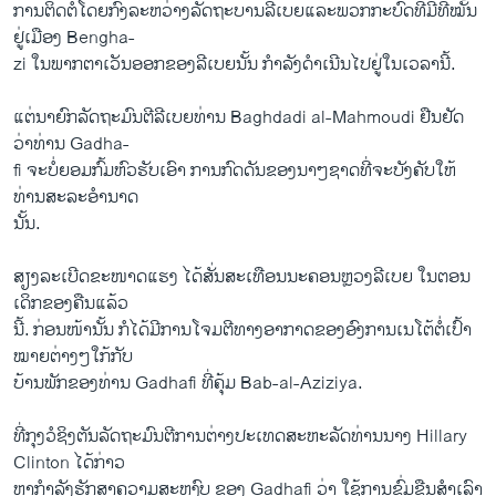
ການຕິດຕໍ່ໂດຍກົງລະຫວ່າງລັດຖະບານລີເບຍແລະພວກກະບົດທີ່ມີທີ່ໝັ້ນ
ຢູ່ເມືອງ Bengha-
zi ໃນພາກຕາເວັນອອກຂອງລີເບຍນັ້ນ ກຳລັງດຳເນີນໄປຢູ່ໃນເວລານີ້.
ແຕ່ນາຍົກລັດຖະມົນຕີລີເບຍທ່ານ Baghdadi al-Mahmoudi ຢືນຢັດ
ວ່າທ່ານ Gadha-
fi ຈະບໍ່ຍອມກົ້ມຫົວຮັບເອົາ ການກົດດັນຂອງນາໆຊາດທີ່ຈະບັງຄັບໃຫ້
ທ່ານສະລະອຳນາດ
ນັ້ນ.
ສຽງລະເບີດຂະໜາດແຮງ ໄດ້ສັ່ນສະເທືອນນະຄອນຫຼວງລີເບຍ ໃນຕອນ
ເດິກຂອງຄືນແລ້ວ
ນີ້. ກ່ອນໜ້ານັ້ນ ກໍໄດ້ມີການໂຈມຕີທາງອາກາດຂອງອົງການເນໂຕ້ຕໍ່ເປົ້າ
ໝາຍຕ່າງໆໃກ້ກັບ
ບ້ານພັກຂອງທ່ານ Gadhafi ທີ່ຄຸ້ມ Bab-al-Aziziya.
ທີ່ກຸງວໍຊິງຕັນລັດຖະມົນຕີການຕ່າງປະເທດສະຫະລັດທ່ານນາງ Hillary
Clinton ໄດ້ກ່າວ
ຫາກຳລັງຮັກສາຄວາມສະຫງົບ ຂອງ Gadhafi ວ່າ ໃຊ້ການຂົ່ມຂືນສຳເລົາ