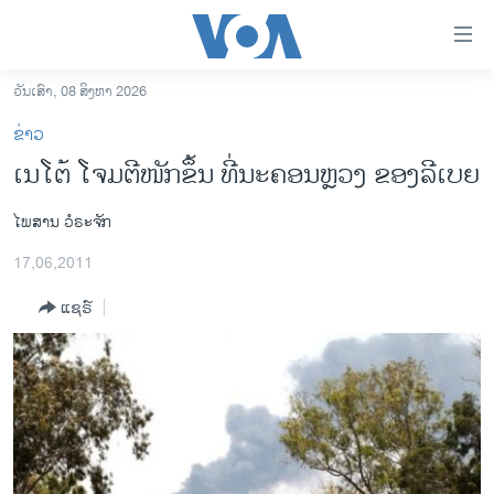
ລິ້ງ
ສຳຫລັບ
ເຂົ້າ
ວັນເສົາ, 08 ສິງຫາ 2026
ຫາ
ໂຮມເພຈ
ຂ່າວ
ຂ້າມ
ລາວ
ເນໂຕ້ ໂຈມຕີໜັກຂຶ້ນ ທີ່ນະຄອນຫຼວງ ຂອງລີເບຍ
ຂ້າມ
ອາເມຣິກາ
ຂ້າມ
ໄພສານ ວໍຣະຈັກ
ໄປ
ການເລືອກຕັ້ງ ປະທານາທີບໍດີ ສະຫະລັດ 2024
ຫາ
17,06,2011
ຂ່າວ​ຈີນ
ຊອກ
ຄົ້ນ
ແຊຣ໌
ໂລກ
ເອເຊຍ
ອິດສະຫຼະພາບດ້ານການຂ່າວ
ຊີວິດຊາວລາວ
ຊຸມຊົນຊາວລາວ