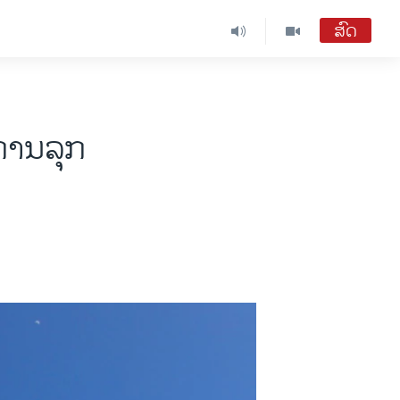
ສົດ
ການລຸກ