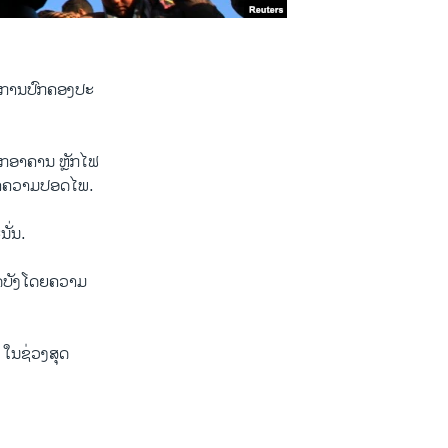
ຕິ​ການ​ປົກຄອງ​ປະ​
ຶກ​ອາຄານ ຫຼັກ​ໄຟ ​
ສາ​ຄວາມ​ປອດ​ໄພ.
ນັ່ນ.
ດ​ບັງ​ໂດຍ​ຄວາມ​
ໃນ​ຊ່ວງ​ສຸດ​