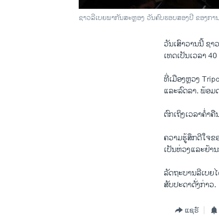
ຊາວລີເບຍພາກັນສະຫຼອງ ວັນຄົບຮອບສອງປີ ຂອງການລຸກຮ
ວັນ​ເສົາ​ວານ​ນີ້ ຊາ
ເທດເປັນ​ເວລາ 40
ທີ່​ເມືອງຫຼວງ Trip
ແລະ​ລົດ​ລາ. ພ້ອມ​
ຕົກເຖິງ​ເວລາ​ຄໍ່າ​ຄື
​ຄວາມ​ຮູ້ສຶກ​ດີ​ໃຈ
ເປັນຫ່ວງແລະ​ຢ້ານ​ກົ
ລັດຖະບານ​ລີ​ເບ​ຍ​ໄດ
ສັບປະດາ​ດັ່ງ​ກ່າວ.
ແຊຣ໌