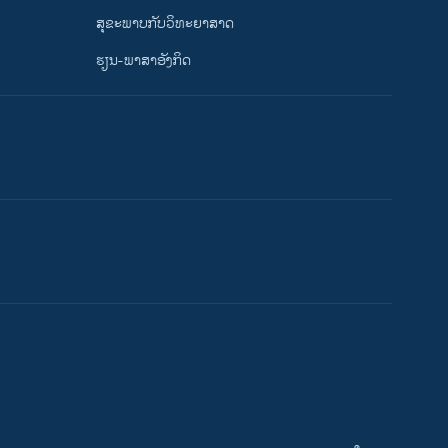
ສຸຂະພາບກັບວິທະຍາສາດ
ຮຽນ-ພາສາອັງກິດ