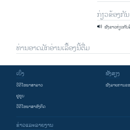
ກ່ຽວຂ້ອງກັນ
ຟັງຂາວກ່ຽວກັບ
ທ່ານອາດມັກອ່ານເລື້ອງນີ້ຕື່ມ
ເບິ່ງ
ຟັງສຽງ
ວີດີໂອພາສາລາວ
ຟັງລາຍການຂອງ
ຢູທູບ
ວີດີໂອພາສາອັງກິດ
ຂ່າວແລະລາຍງານ