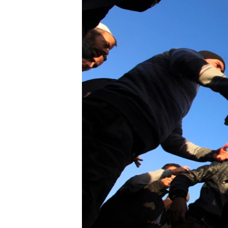
ວິທະຍາສາດ-ເທັກໂນໂລຈີ
ທຸລະກິດ
ພາສາອັງກິດ
ວີດີໂອ
ສຽງ
ລາຍການກະຈາຍສຽງ
ລາຍງານ