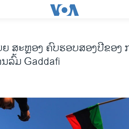
ບຍ ສະຫຼອງ ຄົບຮອບສອງປີຂອງ 
ຄ່ນລົ້ມ Gaddafi