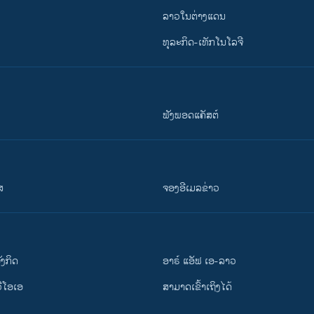
ລາວໃນຕ່າງແດນ
ທຸລະກິດ-ເທັກໂນໂລຈີ
ຟັງພອດແຄັສຕ໌
ສ
ຈອງອີເມລຂ່າວ
ັງ​ກິດ
ອາຣ໌ ແອັຟ ເອ-ລາວ
ວີ​ໂອ​ເອ
ສາມາດເຂົ້າເຖິງໄດ້