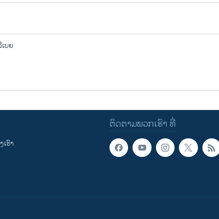
ລີເບຍ
ຕິດຕາມພວກເຮົາ ທີ່
ເຮົາ