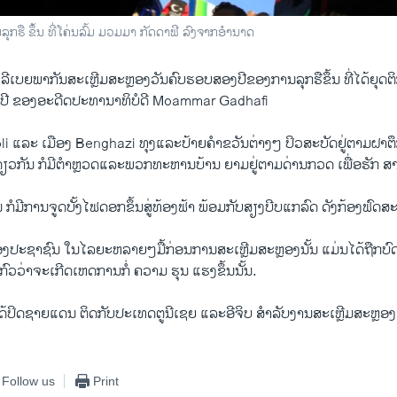
ື ຂຶ້ນ ທີ່ໂຄ່ນລົ້ມ ມວມມາ ກັດດາຟີ ລົງຈາກອໍານາດ
ວ​ລີ​ເບຍ​ພາກັນ​ສະ​ເຫຼີມສະຫຼອງວັນ​ຄົບຮອບ​ສອງ​ປີ​ຂອງ​ການ​ລຸ​ກຮື​ຂຶ້ນ ທີ່​ໄດ້​ຍຸດ​
 ປີ ຂອງ​ອະດີດ​ປະທານາທິບໍດີ Moammar Gadhafi
oli ​ແລະ ​ເມືອງ Benghazi ທຸງ​ແລະປ້າຍ​ຄໍາ​ຂວັນ​ຕ່າງໆ​ ປິວ​ສະ​ບັດຢູ່​ຕາມ​ຝາ​ຕ
ດຽວ​ກັນ ກໍ​ມີຕໍາຫຼວດ​ແລະ​ພວກ​ທະຫານ​ບ້ານ​ ຍາມ​ຢູ່​ຕາມ​ດ່ານກວດ ​ເພື່ອ​ຮັກ 
ນ ກໍມີ​ການ​ຈູດ​ບັ້ງ​ໄຟດອກ​ຂຶ້ນສູ່​ທ້ອງຟ້າ​ ພ້ອມ​ກັບ​ສຽງ​ບີບ​ແກ​ລົດ ​ດັງກ້ອງ​ຟົດ​ສະ​
​ຂອງປະຊາຊົນ​ ໃນ​ໄລຍະ​ຫລາຍໆ​ມື້ກ່ອນການສະ​ເຫຼີມສະຫຼອງ​ນັ້ນ ​ແມ່ນ​ໄດ້​ຖືກ​ບົ
ວ​ວ່າ​ຈະ​ເກີດ​ເຫດການ​ກໍ່​ ຄວາມ​ ຮຸນ​ ແຮງຂຶ້ນນັ້ນ.
້​ປິດ​ຊາຍ​ແດນ ​ຕິດ​ກັບປະ​ເທດ​ຕູ​ນີ​ເຊຍ ​ແລະ​ອີ​ຈິບ ສໍາລັບ​ງານ​ສະ​ເຫຼີມສະຫຼອງ ​
Follow us
Print