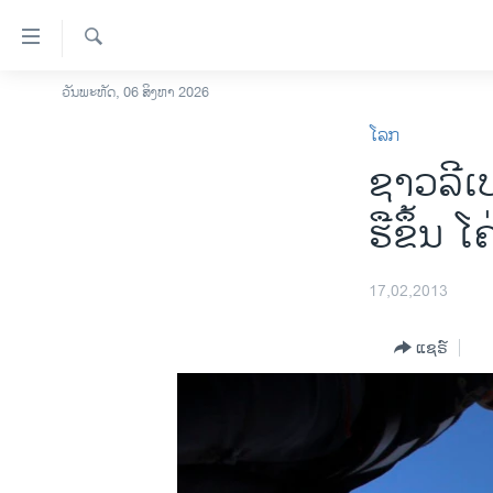
ລິ້ງ
ສຳຫລັບ
ເຂົ້າ
ຄົ້ນຫາ
ວັນພະຫັດ, 06 ສິງຫາ 2026
ໂຮມເພຈ
ຫາ
ໂລກ
ລາວ
ຂ້າມ
ຊາວລີເ
ຂ້າມ
ອາເມຣິກາ
ຂ້າມ
ການເລືອກຕັ້ງ ປະທານາທີບໍດີ ສະຫະລັດ
ຮືຂຶ້ນ ໂ
ໄປ
2024
ຫາ
ຂ່າວ​ຈີນ
ຊອກ
17,02,2013
ຄົ້ນ
ໂລກ
ແຊຣ໌
ເອເຊຍ
ອິດສະຫຼະພາບດ້ານການຂ່າວ
ຊີວິດຊາວລາວ
ຊຸມຊົນຊາວລາວ