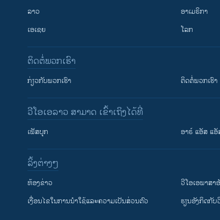
ລາວ
ອາເມຣິກາ
ເອເຊຍ
ໂລກ
ຕິດຕໍ່ພວກເຮົາ
ກ່ຽວກັບພວກເຮົາ
ຕິດຕໍ່ພວກເຮົາ
ວີໂອເອລາວ ສາມາດ ເຂົ້າເຖິງໄດ້ທີ່
ເຟັສບຸກ
ອາຣ໌ ແອັສ ແອັ
​ລິ້ງ​ຕ່າງໆ
ຕິດຕາມພວກເຮົາ ທີ່
​ຫ້ອງ​ຂ່າວ
ວີ​ໂອ​ເອ​ພາ​ສາ​ອ
​ເງື່ອນ​ໄຂ​ໃນ​ການ​ນຳ​ໃຊ້​ແລະຄວາມ​ເປັນ​ສ່​ວນ​ຕົວ
​ຮຽນ​ອັງ​ກິດ​ກັບ​
ພາສາຕ່າງໆ