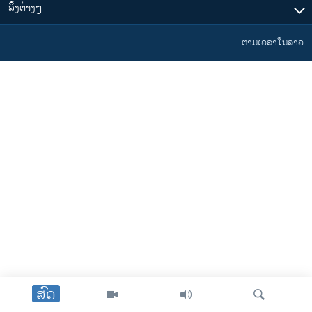
​ລິ້ງ​ຕ່າງໆ
ຕາມເວລາໃນລາວ
ສົດ