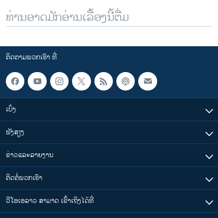
ທ່ານອາດມັກອ່ານເລື້ອງນີ້ຕື່ມ
ຕິດຕາມພວກເຮົາ ທີ່
ເບິ່ງ
ຟັງສຽງ
ຂ່າວແລະລາຍງານ
ຕິດຕໍ່ພວກເຮົາ
ວີໂອເອລາວ ສາມາດ ເຂົ້າເຖິງໄດ້ທີ່