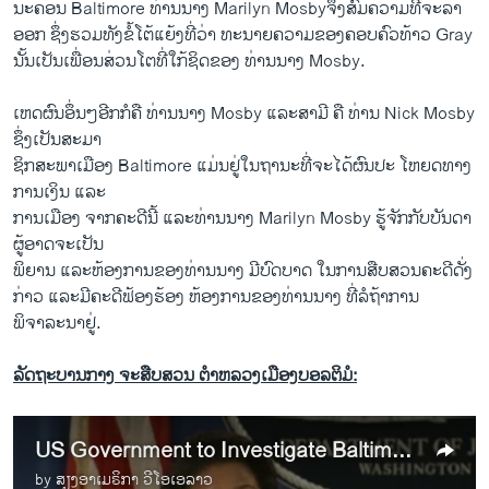
​ນະຄອນ Baltimore ທ່ານ​ນາງ Marilyn Mosbyຈຶ່ງສົມ​ຄວາມ​ທີ່​ຈະລາ​
ອອກ ຊຶ່ງຮວມທັງ​ຂໍ້​ໂຕ້ແຍ້​ງທີ່​ວ່າ ທະນາຍຄວາມຂອງ​ຄອບຄົວທ້າວ Gray
ນັ້ນ​ເປັນ​ເພື່ອນສ່ວນ​ໂຕ​ທີ່ໃກ້ຊິດ​ຂອງ ທ່ານ​ນາງ Mosby.
​ເຫດຜົນ​ອຶ່ນໆ​ອີກ​ກໍ​ຄື ທ່ານ​ນາງ Mosby ​ແລະ​ສາມີ​ ຄື ທ່ານ​ Nick Mosby
ຊຶ່ງເປັນສະມາ
ຊິກ​ສະພາ​ເມືອງ Baltimore ​ແມ່ນ​ຢູ່​ໃນ​ຖານະ​ທີ່​ຈະໄດ້ຜົນ​ປະ​ ໂຫຍ​ດທາງ​
ການ​ເງິນ ​ແລະ
​ການ​ເມືອງ​ ​ຈາກຄະ​ດີ​ນີ້ ​ແລະ​ທ່ານ​ນາງ Marilyn Mosby ຮູ້​ຈັກ​ກັບ​ບັນດາ​
ຜູ້​ອາດ​ຈະ​ເປັນ
ພິຍານ ​ແລະ​ຫ້ອງການ​ຂອງ​ທ່າ​ນນາງ ມີບົດບາດ ​ໃນ​ການ​ສືບສວນ​ຄະດີ​ດັ່ງ
ກ່າວ ​ແລະ​ມີ​ຄະດີ​ຟ້ອງຮ້ອງ ຫ້ອງການ​ຂອງທ່ານ​ນາງ ທີ່​ລໍຖ້າການ
ພິຈາລະນາ​ຢູ່.
ລັດຖະບານກາງ ຈະສືບສວນ ຕຳຫລວງເມືອງບອລຕິມໍ:
US Government to Investigate Baltimore Police Practices
by
ສຽງອາເມຣິກາ ວີໂອເອລາວ