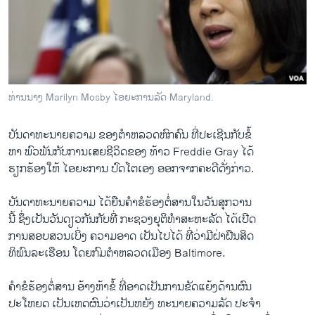
ວິທະຍາສາດ-ເທັກໂນໂລຈີ
ທຸລະກິດ
ພາສາອັງກິດ
ວີດີໂອ
ທ່ານນາງ Marilyn Mosby ໄອຍະການລັດ Maryland.
ສຽງ
ບັນດາ​ທະນາຍຄວາມ ຂອງ​ຕຳຫລວດ​ຫົກ​ຄົນ ທີ່​ປະ​ເຊີນ​ກັບ​ຂໍ້​
ລາຍການກະຈາຍສຽງ
ຫາ ພົວພັນ​ກັບ​ການເສຍ​ຊີວິດ​ຂອງ ທ້າວ Freddie Gray ​ໄດ້
ຕິດຕາມພວກເຮົາ ທີ່
ລາຍງານ
ຮຽກຮ້ອງ​ໃຫ້​ ໄອ​ຍະ​ການ ປົດໂຕເອງ ອອກຈາກ​ຄະດີ​ດັ່ງກ່າວ.
ບັນດາ​ທະນາຍຄວາມ ​ໄດ້​ຍືນ​ຄຳ​ຂໍ​ຮ້ອງ​ຕໍ່​ສານ​ໃນ​ວັນ​ສຸກວານ​
ພາສາຕ່າງໆ
ນີ້ ຊຶ່ງ​ເປັນ​ວັນ​ດຽວ​ກັນ​ກັບທີ່ ກະຊວງ​ຍຸ​ຕິ​ທຳ​ສະຫະລັດ ໄດ້​ເປີດ
​ການ​ສອບ​ສວນ​ເບິ່ງ ຄວາມ​ອາດ ເປັນ​ໄປ​ໄດ້ ທີ່​ວ່າ​ມີ​ຝ່າຝືນ​ສິດ
ທິ​ພົນ​ລະ​ເຮືອນ ​ໂດຍກົມ​ຕຳຫລວດ​ເມືອງ Baltimore.
ຄຳ​ຂໍ​ຮ້ອງຕໍ່​ສານ ອ້າງຫ້າ​ຂໍ້ ​ທີ່​ອາດເປັນ​ການ​ຂັດ​ແຍ້ງດ້ານຜົນ
​ປະ​ໂຫຍ​ດ ເປັນ​ເຫດຜົນ​ວ່າ​ເປັນ​ຫຍັງ ທະນາຍຄວາມ​ລັດ ປະຈຳ