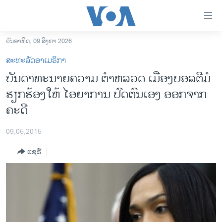
ລິ້ງ
ສຳຫລັບ
ເຂົ້າ
ວັນອາທິດ, 09 ສິງຫາ 2026
ຫາ
ໂຮມເພຈ
ສະຫະລັດອາເມຣິກາ
ຂ້າມ
ລາວ
ບັນດາທະນາຍຄວາມ ຕຳຫລວດ ເມືອງບອລຕີມໍ
ຂ້າມ
ອາເມຣິກາ
ຮຽກຮ້ອງໃຫ້ ໄອຍາການ ປົດຕົນເອງ ອອກຈາກ
ຂ້າມ
ໄປ
ການເລືອກຕັ້ງ ປະທານາທີບໍດີ ສະຫະລັດ 2024
ຄະດີ
ຫາ
ຂ່າວ​ຈີນ
ຊອກ
09,05,2015
ຄົ້ນ
ໂລກ
ແຊຣ໌
ເອເຊຍ
ອິດສະຫຼະພາບດ້ານການຂ່າວ
ຊີວິດຊາວລາວ
ຊຸມຊົນຊາວລາວ