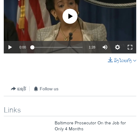
No media source currently available
0:00
1:28
ລິງໂດຍກົງ
ແຊຣ໌
Follow us
Links
Baltimore Prosecutor On the Job for
Only 4 Months