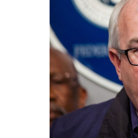
ວິທະຍາສາດ-ເທັກໂນໂລຈີ
ທຸລະກິດ
ພາສາອັງກິດ
ວີດີໂອ
ສຽງ
ລາຍການກະຈາຍສຽງ
ລາຍງານ