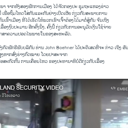
 ຈາກ​ທັງ​ສອງ​ພັກ​ການເມືອງ ​ໄດ້​ຈັດ​ກອງ​ປະ ຊຸມ​ຖະ​ແຫລ​ງຂ່າວ
ີ້ ​ເພື່ອຖິ້ມ​ໂທດ​ໃສ່​ກັນ​ແລະ​ກັນ​ຢ່າງ​ເປີດ​ເຜີຍ ກ່ຽວກັບສະພາບການ
ນ​ເຂົ້າ​ເມືອງ ທີ່ໄດ້​ເຮັດ​ໃຫ້​ພວກ​ເຂົາ​ເຈົ້າຕ້ອງ​ໄດ້​ມາ​ຕໍ່ສູ້ກັນ ຈົນ​ເຖິງ​
​ລື້​ອງງົບປະມານ ອີກ​ຄັ້ງນຶ່ງ. ຄັ້ງນີ້ ກ່ຽວ​ກັບການອະນຸມັດ​ເງິນ​ໃຊ້​ຈ່າຍ​
ັກສາ​ຄວາມ​ປອດ​ໄພ​ພາຍ​ໃນ​ຂອງ​ສະຫະລັດ.
ັດ​ພັກຣີພັບ​ບລິ​ກັນ ທ່ານ John Boehner ​ໄດ້​ປະຕິ​ເສ​ດທີ່​ຈະ ກ່າວ​ ເຖິງ ອັນ​ທີ
ພາ​ສູງຫາກ​ສົ່ງຮ່າງ​ກົດໝາຍ ໂດຍປາສະຈາກ
ພື່ອ​ສະກັດ​ກັ້ນ ການເຄື່ອນໄຫວ ຂອງປະທານາທິບໍດີກ່ຽວກັບເລື້ອງ
LAND SECURITY VIDEO
EMBE
າ ວີໂອເອລາວ