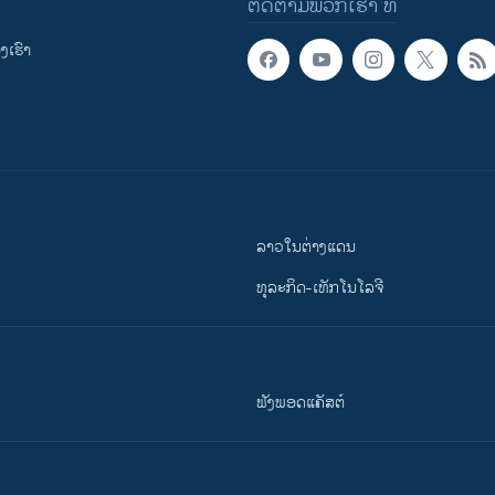
ຕິດຕາມພວກເຮົາ ທີ່
ເຮົາ
ລາວໃນຕ່າງແດນ
ທຸລະກິດ-ເທັກໂນໂລຈີ
ຟັງພອດແຄັສຕ໌