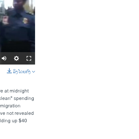
ລິງໂດຍກົງ
SHARE
e at midnight
"clean" spending
mmigration
ve not revealed
olding up $40
width
px