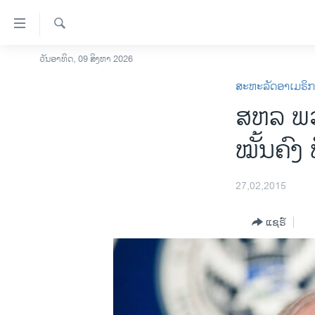
ລິ້ງ
ສຳຫລັບ
ເຂົ້າ
ຄົ້ນຫາ
ວັນອາທິດ, 09 ສິງຫາ 2026
ໂຮມເພຈ
ຫາ
ສະຫະລັດອາເມຣິ
ລາວ
ຂ້າມ
ສຫລ ພວ
ຂ້າມ
ອາເມຣິກາ
ຂ້າມ
ການເລືອກຕັ້ງ ປະທານາທີບໍດີ ສະຫະລັດ
ໝັ້ນຄົງ
ໄປ
2024
ຫາ
ຂ່າວ​ຈີນ
ຊອກ
27,02,2015
ຄົ້ນ
ໂລກ
ແຊຣ໌
ເອເຊຍ
ອິດສະຫຼະພາບດ້ານການຂ່າວ
ຊີວິດຊາວລາວ
ຊຸມຊົນຊາວລາວ