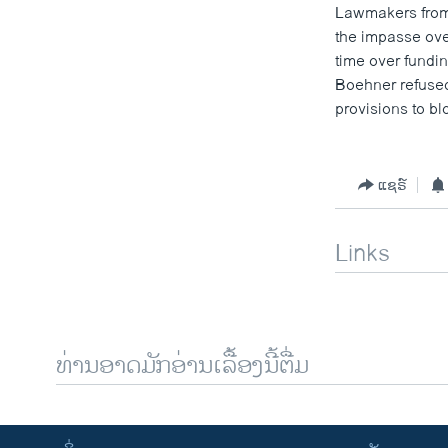
Lawmakers from 
the impasse over
time over fundi
Boehner refused
provisions to bl
ແຊຣ໌
Links
ທ່ານອາດມັກອ່ານເລື້ອງນີ້ຕື່ມ