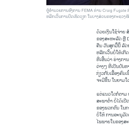
ຜູ້ອຳນວຍການອົງການ FEMA ທ່ານ Craig Fugate ກ່
ຫລີກເວັ້ນການປິດເຮັດວຽກ ໃນບາງສ່ວນຂອງກະຊວງ​ຮັກ
ດ້ວຍເງິນ​ໃຊ້​ຈ່າ
​ຂອງ​ສະຫະລັດ ຫຼື D
ຄືນ​ ວັນ​ສຸກ​ມື້​ນີ້ 
​ຫລີກ​ເວັ້ນບໍ່ໃຫ້ເກ
​ທີ່​ເອີ້ນ​ວ່າ ຮ່າງ​
ຕ່າງໆ ​ທີ່ເປັນບັນຫາ 
ກ່ຽວ​ກັບເລື້ອງຄົນ​
​ຈະມີ​ຂຶ້ນ ໃນຍາມໃດກໍ
ແຕ່ແນວໃດກໍຕາມ ບ
ສະພາ​ຕ່ຳ ບໍ່​ໄດ້​ເປີ
ຂອງ​ພວກ​ຕົນ ໃນການປ
ບໍ່ໃຫ້ ການອະນຸມັ
​ໄພ​ພາຍ​ໃນ​ຂອງ​ສ