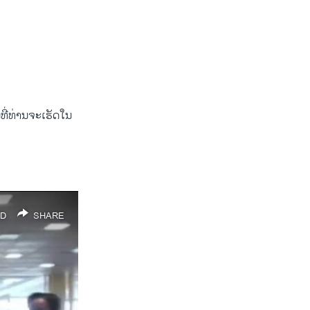
່​ທ່ານ​ຈະ​ເຮັດ​ໃນ​
D
SHARE