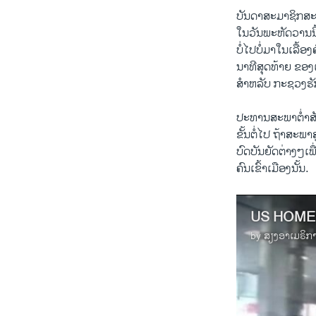
ບັນດາ​ສະມາຊິກສະພາ
​ໃນ​ວັນ​ພະຫັດ​ວານ​ນ
ບໍ່ໄປບໍ່ມາໃນເລື້ອງ​ຄົ
ນາທີ​ສຸ​ດທ້າຍ​ ຂອງ​ເ
ສຳ​ຫລັບ ກະຊວງ​ຮ
ປະທານ​ສະພາ​ຕ່ຳ​ສັງກ
ຂັ້ນຕໍ່​ໄປ ຖ້າ​ສະ
ບົດ​ບັນຍັດຕ່າງໆ​ເ
ຄົນ​ເຂົ້າ​ເມືອງ​ນັ້ນ.
US HOME
by
ສຽງອາເມຣິກ