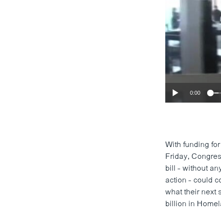
0:00
With funding fo
Friday, Congress
bill - without a
action - could 
what their next 
billion in Homel