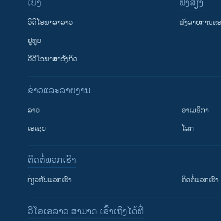
ເບິ່ງ
ຟັງສຽງ
ວີດີໂອພາສາລາວ
ຟັງລາຍການຂອງ
ຢູທູບ
ວີດີໂອພາສາອັງກິດ
ຂ່າວແລະລາຍງານ
ລາວ
ອາເມຣິກາ
ເອເຊຍ
ໂລກ
ຕິດຕໍ່ພວກເຮົາ
ກ່ຽວກັບພວກເຮົາ
ຕິດຕໍ່ພວກເຮົາ
ວີໂອເອລາວ ສາມາດ ເຂົ້າເຖິງໄດ້ທີ່