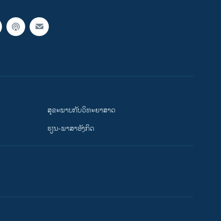
ສຸຂະພາບກັບວິທະຍາສາດ
ຮຽນ-ພາສາອັງກິດ