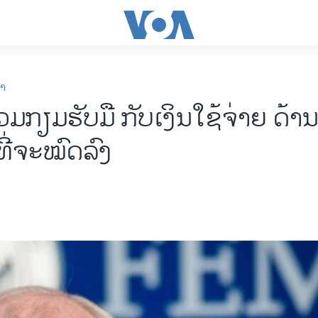
ກາ
ມກຽມຮັບມື ກັບເງິນໃຊ້ຈ່າຍ ດ້
 ທີ່ຈະໝົດລົງ