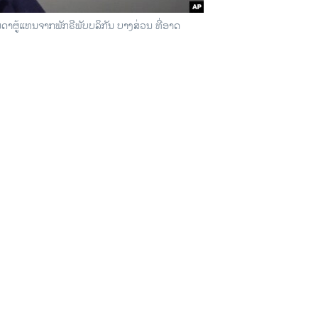
າຜູ້ແທນຈາກພັກຣີພັບບລິກັນ ບາງສ່ວນ ທີ່ອາດ