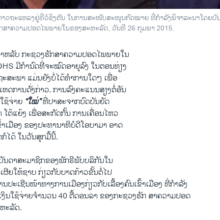
າວຖະແຫລງຢູ່ທີ່ວໍຊິງຕັນ ໃນການສະໜັບສະໜຸນກົດໝາຍ ທີ່ກຳລັງພິຈາລະນາໂດຍບັນດ
ສາ​ຄວາມ​ປອດ​ໄພ​ພາຍ​ໃນ ​ຂອງ​ສະຫະລັດ, ວັນທີ 26 ກຸມພາ 2015.
ຍ ສຳ​ຫລັບ ກະຊວງ​ຮັກສາ​ຄວາມ​ປອດ​ໄພ​ພາຍ​ໃນ
HS ມີ​ກຳ​ນົດທີ່​ຈະ​ໝົດ​ອາຍຸ​ລົງ ​ໃນ​ຕອນ​ທ່ຽງ
ລັດຖະສະພາ ​ແມ່ນ​ຍັງ​ບໍ່​ໄດ້​ທຳ​ການ​ໃດໆ ​ເພື່ອ
ີດເຫດການດັ່ງກ່າວ. ການ​ລົງ​ຄະ​ແນນ​ສຽງ​ຕໍ່​ອັນ
ການໃຊ້ຈ່າຍ
“​ໃໝ່”
ທີ່​ປາສະຈາກບົດ​ບັນຍັດ
ໂຕ້​ແຍ້​ງ​ ​ເພື່ອ​ສະກັດ​ກັ້ນ​ ການ​ເຄື່ອນໄຫວ
ເຂົ້າ​ເມືອງ ຂອງປະທານາທິບໍດີ​ໂອ​ບາ​ມາ ອາດ
ໄດ້ ໃນວັນສຸກ​ມື້​ນີ້.
ັນດາສະມາຊິກຂອງພັກຣີພັບ​ບລິ​ກັນ​ໃນ
ດ​ເຜີຍ​ໃຫ້​ຊາບ ກ່ຽວກັບບາດ​ກ້າວຂັ້ນ​ຕໍ່​ໄປ​
ະເຊີນໜ້າທາງ​ການ​ເມືອງ​ກ່ຽວກັບເລື້ອງຄົນ​ເຂົ້າ​ເມືອງ ທີ່​ກຳລັງ​
ດເງິນ​ໃຊ້​ຈ່າຍ​ຈຳນວນ 40 ຕື້​ດອນ​ລາ ຂອງກະຊວງ​ຮັກ ສາ​ຄວາມ​ປອດ
ະຫະລັດ.