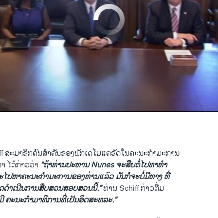
No media source currently available
Nunes: Incidental Collection of Trump Transition Team 'Was All Done Legally'
EMBE
າ ວີໂອເອລາວ
0:00:14
EMBED
ff ສະມາຊິກຄົນ​ສຳຄັນ​ຂອງພັກເດໂມແຄຣັດ​ໃນຄະນະກຳມະການ
ຳ ໄດ້ກ່າວວ່າ
“ຖ້າທ່ານປະທານ Nunes ຈະສືບຕໍ່ໄປຫາທຳ
ໄປຫາຄະນະກຳມະການຂອງທ່ານ​ແລ້ວ ມັນກໍຈະບໍ່ມີທາງ ທີ່
ດຳເນີນການສືບສວນສອບສວນນີ້.”
ທ່ານ Schiff ກ່າວຕື່ມ
ມີ ຄະນະກຳມາທິການທີ່ເປັນອິດສະຫລະ.”