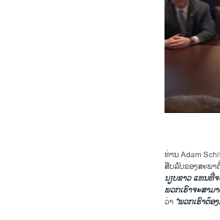
by
ສຽງອາເມຣິກ
0:00
ທ່ານ Adam Schi
ສືບລັບຂອງສະພາຕ່
ນຽບຂາວ ແທນທີ່ຈະ
ພວກເຮົາຈະສາມາດ
ວ່າ
“ພວກເຮົາຕ້ອງ