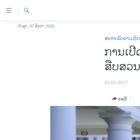
ລິ້ງ
ສຳຫລັບ
ເຂົ້າ
ຄົ້ນຫາ
ວັນສຸກ, 07 ສິງຫາ 2026
ໂຮມເພຈ
ຫາ
ສະຫະລັດອາເມຣິ
ລາວ
ຂ້າມ
ການເປີດເ
ຂ້າມ
ອາເມຣິກາ
ຂ້າມ
ການເລືອກຕັ້ງ ປະທານາທີບໍດີ ສະຫະລັດ
ສືບສວ
ໄປ
2024
ຫາ
ຂ່າວ​ຈີນ
ຊອກ
23,03,2017
ຄົ້ນ
ໂລກ
ແຊຣ໌
ເອເຊຍ
ອິດສະຫຼະພາບດ້ານການຂ່າວ
ຊີວິດຊາວລາວ
ຊຸມຊົນຊາວລາວ