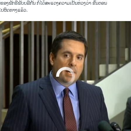
ຂອງ​ພັກຣີພັບ​ບລີກັນ ກໍ​ໄດ້​ສະ​ແດງ​ຄວາມ​ເປັນ​ຫ່ວງ​ວ່າ ຂັ້ນຕອນ
​ໄປ​ຜິດ​ທາງ​ແລ້ວ.
No media source currently available