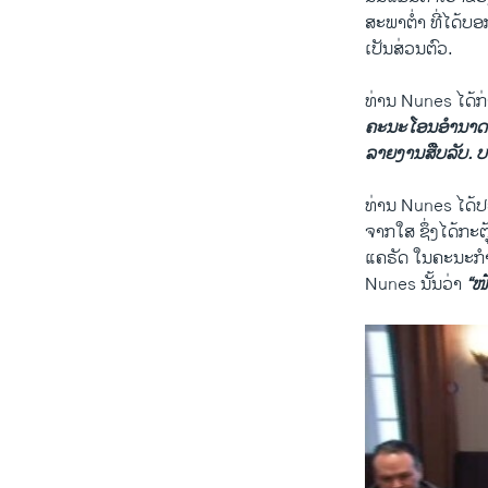
ສະພາຕ່ຳ ທີ່ໄດ້ບອ
ເປັນສ່ວນຕົວ.
ທ່ານ Nunes ໄດ້
ຄະນະ​ໂອນ​ອຳນາດຂ
ລາຍງານສືບລັບ. ບ
ທ່ານ Nunes ໄດ້ປ
ຈາກໃສ ຊຶ່ງໄດ້ກະ
ແຄຣັດ ​ໃນຄະນະກຳ
Nunes ນັ້ນວ່າ
“ໜ້