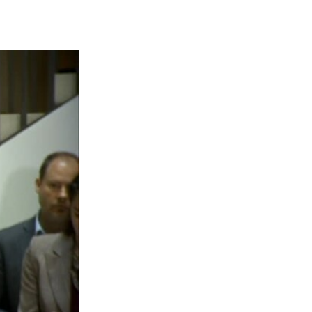
width
px