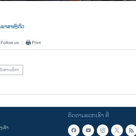
0:00:42
EMBED
ປັນພາສາອັງກິດ
Follow us
Print
ັດອາເມຣິກາ
ຕິດຕາມພວກເຮົາ ທີ່
ເຮົາ