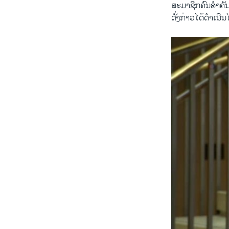
ສະມາຊິກ​ຄົນ​ສຳຄັນ​
​ດັ່ງກ່າວ​ໄດ້ດຳ​ເນີນ