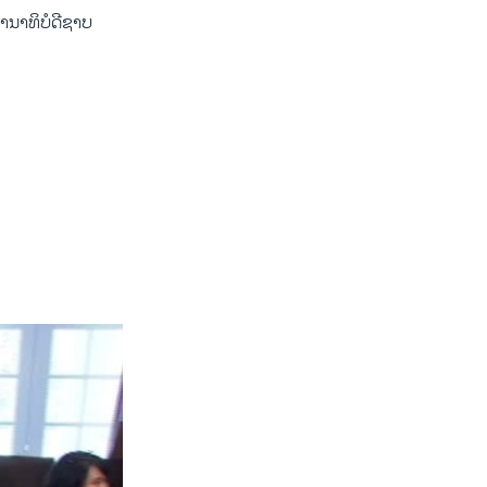
ທານາທິບໍດີຊາບ
width
px