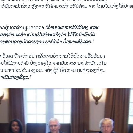
ກຕໍ່ບັນດານັກຂ່າວ ຫຼັງຈາກທີ່ເອົາບາດກ້າວທີ່ບໍ່ທຳມະດາ ​ໂດຍ​ໄປແຈ້ງໃຫ້ປະ
ກ່າວຢູ່ນອກທຳນຽບຂາວວ່າ
“ທ່ານປະທານາທິບໍດີເອງ ແລະ
ອງທ່ານທຣຳ ແມ່ນເປັນທີ່ຈະແຈ້ງວ່າ ໄດ້ຖືກນຳລົງບົດ
າງສ່ວນຂອງບົດລາຍງານ ປາກົດວ່າ ບໍ່ເໝາະສົມເລີຍ.”
ະຕິເສດ ທີ່ຈະກ່າວຢ່າງຊັດເຈນວ່າ ທ່ານໄດ້ບົດລາຍສືບລັບມາ
ຕຸ້ນໃຫ້ມີການຕຳນິ ຢ່າງວ່ອງໄວ ຈາກບັນດາສະມາ ຊິກພັກເດໂມ
ມະການສືບລັບຂອງສະພາຕ່ຳ ຜູ້ທີ່ເອີ້ນການ ກະທຳຂອງທ່ານ
າເປັນຫ່ວງທີ່ສຸດ.”