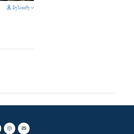
ລິງໂດຍກົງ
SHARE
width
px