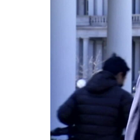
ວິທະຍາສາດ-ເທັກໂນໂລຈີ
ທຸລະກິດ
ພາສາອັງກິດ
ວີດີໂອ
ສຽງ
ລາຍການກະຈາຍສຽງ
ລາຍງານ