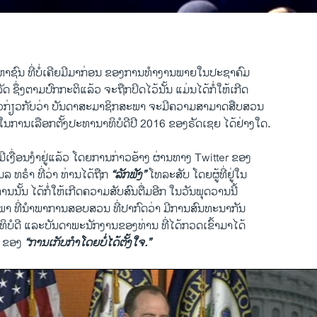
Schiff Discusses Need for Independent Commission
EMBE
າ ວີໂອເອລາວ
ະຫາຊົນ ທີ່ບໍ່ເຄີຍມີມາກ່ອນ ຂອງການທຳງານພາຍໃນປະຊາຄົມ
 ຊຶ່ງຕາມປົກກະຕິແລ້ວ ຈະຖືກປິດໄວ້ນັ້ນ ແມ່ນໄດ້ກໍ່ໃຫ້ເກີດ
ງໄວກ່ຽວກັບວ່າ ບັນດາສະມາຊິກສະພາ ຈະມີຄວາມສາມາດສືບສວນ
ນການເລືອກຕັ້ງປະທານາທິບໍດີປີ 2016 ຂອງຣັດເຊຍ ໄດ້ຢ່າງໃດ.
ມີເງື່ອນງຳຢູ່ແລ້ວ ໂດຍການກ່າວອ້າງ ຜ່ານທາງ Twitter ຂອງ
ນລ ທຣຳ ທີ່ວ່າ ທ່ານໄດ້ຖືກ
“ລັກຟັງ”
​ໂທລະສັບ ໂດຍຜູ້ທີ່ຢູ່ໃນ
ນັ້ນ ໄດ້ກໍ່​ໃຫ້​ເກີດຄວາມສັບສົນຕື່ມອີກ ໃນວັນພຸດວານນີ້
າ ທີ່ນຳພາການສອບສວນ ທີ່ປາກົດວ່າ ມີການສົນທະນາກັນ
ບໍດີ ແລະບັນດາພະນັກງານຂອງທ່ານ ທີ່ໄດ້ກວດເຂົ້າມາໄດ້
ໆ ຂອງ
“ການເກັບກຳໂດຍບໍ່ໄດ້ຕັ້ງໃຈ.”