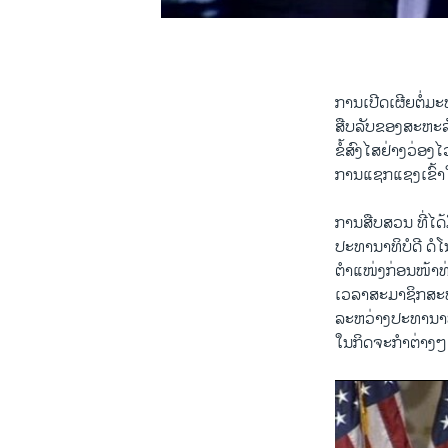
0:00
0:02:55
by
ສຽງອາເມຣິກ
ການເປີດເຜີຍຕໍ່ມ
ສືບລັບຂອງສະຫະລັດ
ຂໍ້ສົງໄສຢ່າງວ່ອ
ການແຊກແຊງເຂົ້າໃ
ການສືບສວນ ທີ່ໄດ້
ປະທານາທິບໍດີ ດໍໂ
ຕຳແໜ່ງກ່ອນໜ້າທ່ານ
ເວລາສະມາຊິກສະພ
ລະຫວ່າງປະທານາທິ
ໃນກິດຈະກຳຕ່າງ