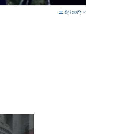
D
SHARE
ລິງໂດຍກົງ
EMBED
SHARE