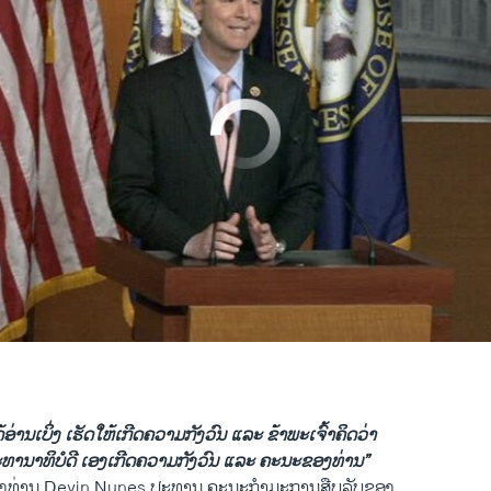
No media source currently available
0:01:13
EMBED
eeling ‘Vindicated’
ໄດ້ອ່ານເບິ່ງ ເຮັດໃຫ້ເກີດຄວາມກັງວົນ ແລະ ຂ້າພະເຈົ້າຄິດວ່າ
EMBE
ທານາທິບໍດີ ເອງເກີດຄວາມກັງວົນ ແລະ ຄະນະຂອງທ່ານ”
າ ວີໂອເອລາວ
າຂອງທ່ານ Devin Nunes ປະທານ ຄະນະກຳມະການສືບລັບຂອງ