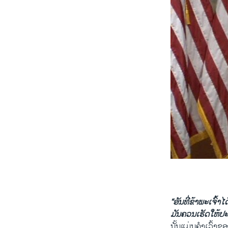
0:00
Trump on F
“ອັນທີ່ຂ້າພະເຈົ້າ
ມັນຄວນເຮັດໃຫ້ປະ
by
ສຽງອາເມຣິກ
ນັ້ນແມ່ນຄຳເວົ້