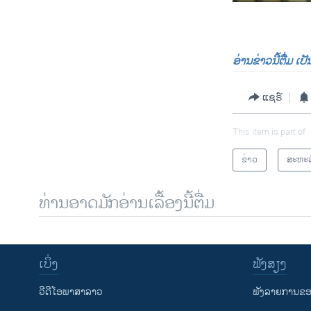
0:00
ອ່ານຂ່າວນີ້ຕື່ມ ເ
ແຊຣ໌
This item is part of
ຂ່າວ
ສະຫະລ
ທ່ານອາດມັກອ່ານເລື້ອງນີ້ຕື່ມ
ເບິ່ງ
ຟັງສຽງ
ວີດີໂອພາສາລາວ
ຟັງລາຍການຂອງ