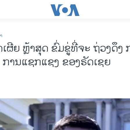
ກາ
ຜີຍ ຫຼ້າສຸດ ຂົ່ມຂູ່ທີ່ຈະ ຖ່ວງດຶງ
ນ ການແຊກແຊງ ຂອງຣັດເຊຍ