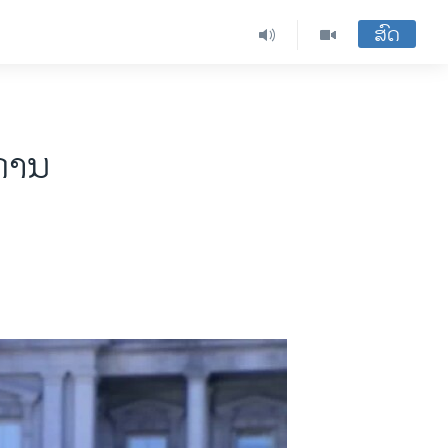
ສົດ
 ການ