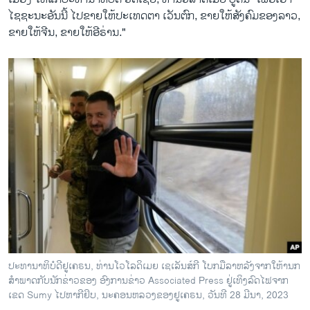
ໄຊຊະນະອັນນີ້ ໄປ​ຂາຍໃຫ້ປະ​ເທດຕາ ເວັນຕົກ, ຂາຍໃຫ້ສັງຄົມຂອງລາວ,
ຂາຍໃຫ້ຈີນ, ຂາຍໃຫ້ອີຣ່ານ."
ປະທານາທິບໍດີຢູເຄຣນ, ທ່ານໂວໂລດິເມຍ ເຊເລັນສ໌ກີ ໂບກ​ມື​ລາ​ຫລັງ​ຈາກ​ໃຫ້​ານກ​
ສຳ​ພາດ​ກັບ​ນັກ​ຂ່າວ​ຂອງ ອົງ​ການ​ຂ່າວ Associated Press ຢູ່​ເທິງ​ລົດ​ໄຟຈາກ​
ເຂດ​ Sumy ໄປ​ຫາ​ກີ​ຢິບ, ນະ​ຄອນ​ຫລວງ​ຂອງ​ຢູ​ເຄ​ຣນ, ວັນ​ທີ 28 ມີ​ນາ, 2023