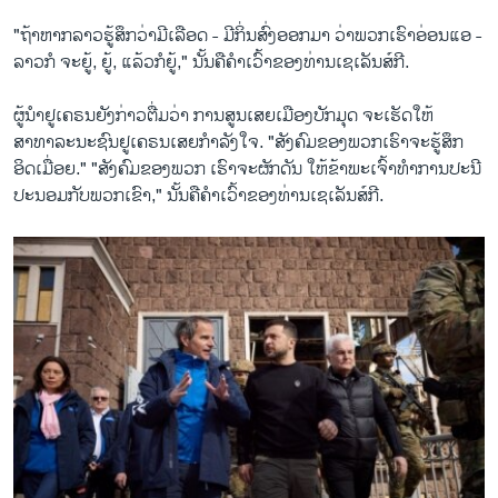
"ຖ້າຫາກລາວຮູ້ສຶກວ່າມີເລືອດ - ມີກິ່ນສົ່ງ​ອອກ​ມາ ​ວ່າພວກເຮົາອ່ອນແອ -
ລາວກໍ ຈະຍູ້, ຍູ້, ແລ້ວ​ກໍຍູ້," ນັ້ນ​ຄື​ຄຳ​ເວົ້າ​ຂອງ​ທ່ານເຊ​ເລັນ​ສ໌​ກີ.
ຜູ້ນຳຢູ​ເຄ​ຣນ​ຍັງ​ກ່າວຕື່ມ​ວ່າ ການ​ສູນ​ເສຍ​ເມືອງບັກ​ມຸດ ຈະ​ເຮັດ​ໃຫ້​
ສາທາລະນະຊົນ​ຢູ​ເຄຣນເສຍກຳ​ລັງ​ໃຈ. "ສັງຄົມຂອງພວກເຮົາຈະຮູ້ສຶກ
ອິດເມື່ອຍ." "ສັງຄົມຂອງພວກ ເຮົາຈະຜັກ​ດັນ ໃຫ້ຂ້າ​ພະ​ເຈົ້າທຳການປະນີ
ປະນອມກັບພວກເຂົາ," ນັ້ນ​ຄື​ຄຳ​ເວົ້າຂອງ​ທ່ານເຊ​ເລັນ​ສ໌​ກີ.