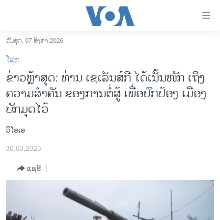
ລິ້ງ
ສຳຫລັບ
ເຂົ້າ
ວັນສຸກ, 07 ສິງຫາ 2026
ຫາ
ໂຮມເພຈ
ໂລກ
ຂ້າມ
ລາວ
ຂ່າວຫຼ້າ​ສຸດ: ທ່ານ ເຊເລັນສ໌ກີ ໄດ້ເນັ້ນໜັກ ເຖິງ
ຂ້າມ
ອາເມຣິກາ
ຄວາມສຳຄັນ ຂອງການຕໍ່ສູ້ ເພື່ອປົກປ້ອງ ເມືອງ
ຂ້າມ
ໄປ
ການເລືອກຕັ້ງ ປະທານາທີບໍດີ ສະຫະລັດ 2024
ບັກມຸດໄວ້
ຫາ
ຂ່າວ​ຈີນ
ຊອກ
ວີໂອເອ
ຄົ້ນ
ໂລກ
30,03,2023
ເອເຊຍ
ແຊຣ໌
ອິດສະຫຼະພາບດ້ານການຂ່າວ
ຊີວິດຊາວລາວ
ຊຸມຊົນຊາວລາວ