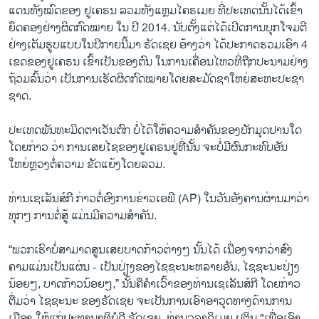
ແດນທັງໝົດຂອງ ຢູເຄຣນ ລວມທັງແຫຼມໄຄ​ຣ​ເມຍ ທີ່ປະ​ເທດນັ້ນໄດ້ເຂົ້າ
ຍຶດຄອງຢ່າງຜິດກົດໝາຍ ໃນ ປີ 2014. ນັບຕັ້ງແຕ່ໄດ້ເປີດການບຸກໂຈມຕີ
ຢ່າງເຕັມຮູບແບບໃນປີກາຍນີ້ມາ ຣັດເຊຍ ອ້າງວ່າ ໄ​ດ້​ປະ​ກາດ​ຮວມເອົາ 4
ເຂດຂອງ​ຢູ​ເຄ​ຣນ ​ເຂົ້າ​ເປັນ​ຂອງ​ຕົນ ໃນ​ການ​ເຄື່ອນ​ໄຫວທີ່ຖືກ​ປະ​ນາມ​ຢ່າງ
ຖ້ວມ​ລົ້ນ​ວ່າ ​ເປັນ​ການເຮັດ​ຜິດ​ກົດ​ໝາຍ​ໂດຍ​ສະ​ມັດ​ຊາ​ໃຫຍ່​ສະ​ຫະ​ປະ​ຊາ​
ຊາດ.
ປະ​ເທດພັນທະມິດຕາເວັນຕົກ ບໍ່ໄດ້ໃຫ້ຄວາມສໍາຄັນຂອງບັກ​ມຸດປານໃດ
ໂດຍກ່າວ ວ່າ ການເສຍໄຊຂອງຢູ​ເຄ​ຣນຢູ່ທີ່ນັ້ນ ຈະບໍ່ມີຜົນກະທົບອັນ
ໃຫຍ່ຫຼວງຕໍ່ຄວາມ ຂັດແຍ້ງໂດຍລວມ.
ທ່ານເຊ​ເລັນ​ສ໌​ກີ ກ່າວຕໍ່ອົງການຂ່າວເອ​ພີ (AP) ໃນວັນອັງຄານຜ່ານ​ມາວ່າ
ທຸກໆ ການຕໍ່ສູ້ ແມ່ນມີຄວາມສໍາຄັນ.
“ພວກ​ເຮົາ​ບໍ່​ສາ​ມາດ​ສູນ​ເສຍບາດ​ກ້າວ​ຕ່າງໆ​ ນັ້ນ​ໄດ້ ​ເນື່ອງ​ຈາກ​ວ່າ​ສົງ​
ຄາມ​ແມ່ນເປັນ​ແຜ່ນ - ເປັນ​ປ່ຽງ​ຂອງ​ໄຊ​ຊະ​ນະຫລາຍ​ອັນ, ໄຊ​ຊະ​ນະ​ປ່ຽງ
ນ້ອຍໆ, ບາດກ້າວນ້ອຍໆ,” ນັ້ນ​ຄື​ຄຳ​ເວົ້າ​ຂອງ​ທ່ານເຊ​ເລັນ​ສ໌​ກີ ໂດຍ​ກ່າວ
ຕື່ມວ່າ ໄຊຊະນະ ຂອງຣັດເຊຍ ຈະເປັນ​ການ​ເອົາອາວຸດທາງດ້ານການ
ເມືອງ ໃຫ້ແກ່ປະທານາທິບໍດີ ຣັດເຊຍ, ທ່ານວ​ລາ​ດິ​ເມຍ ປູ​ຕິນ "ເພື່ອເອົາ