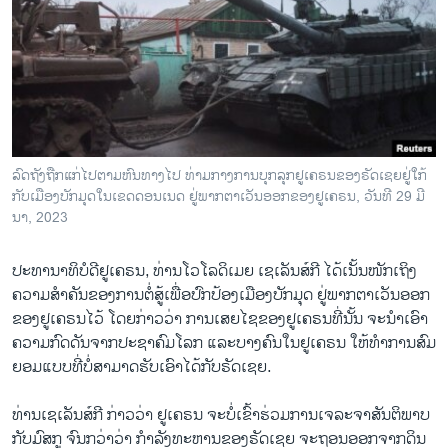
ວິທະຍາສາດ-ເທັກໂນໂລຈີ
ທຸລະກິດ
ພາສາອັງກິດ
ວີດີໂອ
ສຽງ
​ລົດ​ຖັງ​ຖືກ​ແກ່ໄປ​ຕາມ​ຫົນ​ທາງ​ໄປ ທ່າມ​ກາງ​ການ​ບຸກ​ລຸກ​ຢູ​ເຄ​ຣນ​ຂອງ​ຣັດ​ເຊຍຢູ່​ໃກ້​
ກັບ​ເມືອງ​ບັກ​ມຸດ​ໃນ​ເຂດດອນ​ເນດ ຢູ່ພາກ​ຕາ​ເວັນ​ອອກ​ຂອງ​ຢູ​ເຄ​ຣນ, ວັນ​ທີ 29 ມີ​
ລາຍການກະຈາຍສຽງ
ຕິດຕາມພວກເຮົາ ທີ່
ນາ, 2023
ລາຍງານ
ປະທານາທິບໍດີ​ຢູ​ເຄຣນ, ທ່ານ​ໂວ​ໂລ​ດິ​ເມຍ ເຊ​ເລັນ​ສ໌​ກີ ​ໄດ້​ເນັ້ນ​ໜັກ​ເຖິງ​
ຄວາມ​ສຳຄັນ​ຂອງ​ການ​ຕໍ່ສູ້ເພື່ອ​ປົກ​ປ້ອງເມືອງບັກ​ມຸດ ຢູ່ພາກ​ຕາ​ເວັນ​ອອກ​
ພາສາຕ່າງໆ
ຂອງ​ຢູ​ເຄຣນໄວ້ ​ໂດຍ​ກ່າວ​ວ່າ ການ​ເສຍ​ໄຊຂອງ​ຢູ​ເຄຣນທີ່​ນັ້ນ ຈະ​ນຳ​ເອົາ​
ຄວາມ​ກົດ​ດັນ​ຈາກ​ປະຊາ​ຄົມ​ໂລກ ​ແລະ​ບາງ​ຄົນ​ໃນ​ຢູ​ເຄຣນ ​ໃຫ້ທຳການສົມ​
ຍອມແບບ​ທີ່​ບໍ່​ສາມາດຮັບເອົາ​ໄດ້ກັບຣັດ​ເຊຍ.
ທ່ານເຊ​ເລັນ​ສ໌​ກີ ກ່າວວ່າ ຢູເຄຣນ ຈະບໍ່ເຂົ້າຮ່ວມການເຈລະຈາສັນຕິພາບ
ກັບມົສກູ ຈົນກວ່າວ່າ ກຳລັງທະ​ຫານຂອງຣັດເຊຍ ຈະຖອນອອກຈາກດິນ