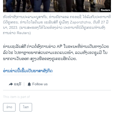
ຫົວ​ໜ້າອົງ​ການ​ປະ​ລາ​ມະ​ນູ​ສາ​ກົນ, ທ່ານ​ຣັ​ຟາ​ແອ​ລ ກ​ຣອ​ຊ​ຊີ ໂອ້ລົມ​ກັບປະທານາທິ
ບໍດີຢູເຄຣນ, ທ່ານໂວໂລດິເມຍ ເຊເລັນສ໌ກີ ຢູ່​ເມືອງ Zaporizhzhia, ວັນ​ທີ 27 ມີ​
ນາ, 2023. (ພາບ​ສະ​ໜອງ​ໃຫ້​ໂດຍ​ຫ້ອງ​ຂ່າວ ປະທານາທິບໍດີຢູເຄຣນ/ຜ່ານ​ອົງ​
ການ​ຂ່າວ Reuters)
ທ່ານເຊ​ເລັນ​ສ໌​ກີ ກ່າວຕໍ່ອົງການຂ່າວ AP ໃນຂະນະທີ່ທ່ານເດີນທາງດ້ວຍ
ລົດໄຟ ໄປຫາຫຼາຍພາກສ່ວນຕາມເຂດແນວໜ້າ, ລວມທັງເຂດຊູມ​ມີ ໃນ
ພາກຕາເວັນອອກ ສຽງເໜືອຂອງຢູເຄຣນອີກ​ດ້ວຍ.
ອ່ານ​ຂ່າວນີ້​ເພີ້ມ​ເປັນ​ພາ​ສາ​ອັງ​ກິດ
ແຊຣ໌
Follow us
This item is part of
ຂ່າວ
ໂລກ