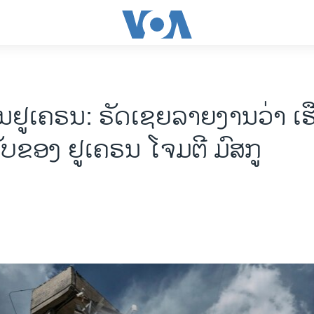
ໃນຢູເຄຣນ: ຣັດເຊຍລາຍງານວ່າ ເຮ
ນຂັບຂອງ ຢູເຄຣນ ໂຈມຕີ ມົສກູ