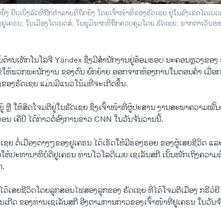
່ງ ຢືນເບິ່ງລົດທີ່ຖືກທໍາລາຍທີ່ຖືກຍິງ ໂດຍເຈົ້າໜ້າທີ່ຂອງຣັດເຊຍ ຢູ່ໃນຂົງເຂດໂດເນດ
ຢູເຄຣນ, ໃນເມືອງໂດເນດສ໌, ໃນພູມິພາກທີ່ຖືກຄວບຄຸມໂດຍ ຣັດເຊຍ, ພາກຕາເວັນອອ
ຍ່ດ້ານ​ເທັກ​ໂນ​ໂລ​ຈີ Yandex ຊຶ່ງມີສຳນັກງານຢູ່ອ້ອມຮອບ ນະຄອນຫຼວງຂອ
້ຂໍໃຫ້ພວກພະນັກງານ ຂອງຕົນ ຍົກຍ້າຍ ອອກຈາກຫ້ອງການໃນຕອນຄ່ຳ ເມື່
ຂອງຣັດເຊຍ ແມ່ນມີແນວໂນ້ມທີ່ຈະເກີດຂຶ້ນ.
ຍູ້ ຫຼື ໃຫ້ສິດໂຈມຕີຢູ່ໃນຣັດເຊຍ ຊຶ່ງເຈົ້າໜ້າທີ່ຜູ້ປະສານ ງານສະພາຄວາມໝ
 ເຄີບີ ໄດ້ກ່າວຕໍ່ອົງການຂ່າວ CNN ໃນວັນຈັນວານນີ້.
ຊຍ ຕໍ່ເມືອງຕ່າງໆຂອງຢູເຄຣນ ໄດ້ເຮັດໃຫ້ມີຮ່ອງຮອຍ ຂອງຜູ້ເສຍຊີວິດ ແ
ຸ້ນໃຫ້ປະທານາທິບໍດີຢູເຄຣນ ທ່ານໂວໂລດີເມຍ ເຊເລັນສກີ ເນັ້ນໜັກເຖິງຄວ
ກ.
ໄດ້ເສຍຊີວິດໂດຍລູກສອນໄຟສອງລູກຂອງ ຣັດເຊຍ ທີ່ໄດ້ໂຈມ​ຕີເມືອງ ກຣີວ໌ຢ
້ານເກີດ ຂອງທ່ານເຊເລັນສກີ ອີງຕາມການກ່າວຂອງເຈົ້າໜ້າທີ່ຢູເຄຣນ ໃນວັນຈັ