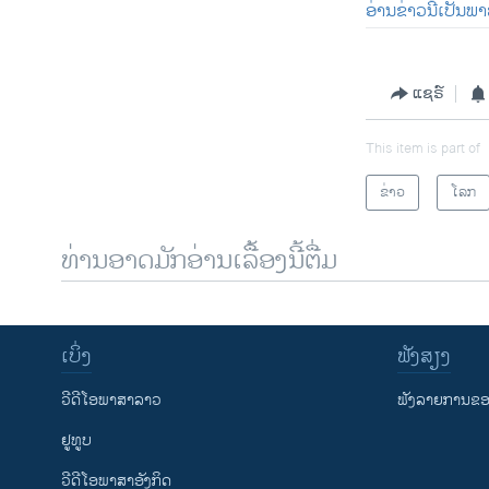
ອ່ານຂ່າວນີ້ເປັນພ
ແຊຣ໌
This item is part of
ຂ່າວ
ໂລກ
ທ່ານອາດມັກອ່ານເລື້ອງນີ້ຕື່ມ
ເບິ່ງ
ຟັງສຽງ
ວີດີໂອພາສາລາວ
ຟັງລາຍການຂອງ
ຢູທູບ
ວີດີໂອພາສາອັງກິດ