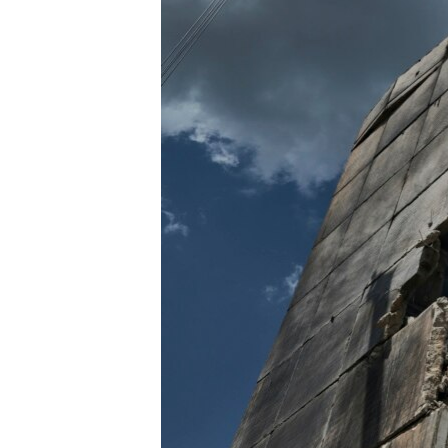
ວິທະຍາສາດ-ເທັກໂນໂລຈີ
ທຸລະກິດ
ພາສາອັງກິດ
ວີດີໂອ
ສຽງ
ລາຍການກະຈາຍສຽງ
ລາຍງານ