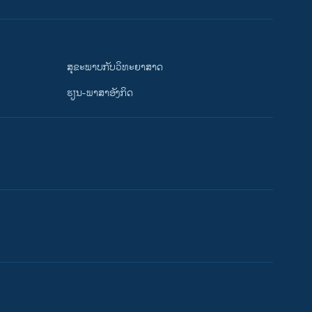
ສຸຂະພາບກັບວິທະຍາສາດ
ຮຽນ-ພາສາອັງກິດ