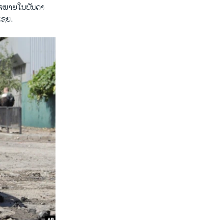
ົກໃຈພາຍໃນບັນດາ
ດເຊຍ.