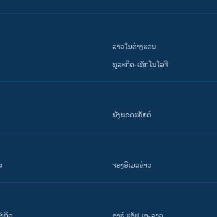
ລາວໃນຕ່າງແດນ
ທຸລະກິດ-ເທັກໂນໂລຈີ
ຟັງພອດແຄັສຕ໌
ສ
ຈອງອີເມລຂ່າວ
ັງ​ກິດ
ອາຣ໌ ແອັຟ ເອ-ລາວ