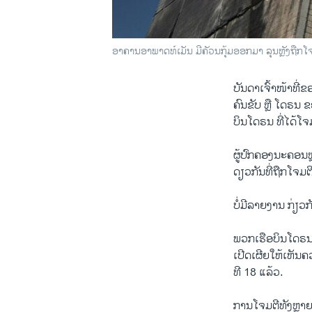
ອາຄານອາພາດທ໌ເມັນ ມີຄັວນກຸ້ມອອກມາ ລຸນຫຼັງຖືກໂຈມ
ບັນດາເຈົ້າໜ້າທີ່
ຄົນຂັບ ຫຼື ໂດຣນ 
ບິນໂດຣນ ທີ່​ໄດ້
ຜູ້ປົກຄອງນະຄອນຫຼ
ດຽວກັນທີ່ຖືກໂຈມ
ບໍ່ມີລາຍ​ງານ ກ່ຽວ
ພວກເຮືອບິນໂດຣນຂ
ເປີດເຜີຍໃຫ້ເຫັນ
ທີ 18 ແລ້ວ.
ການໂຈມຕີທັງຫຼາຍ 