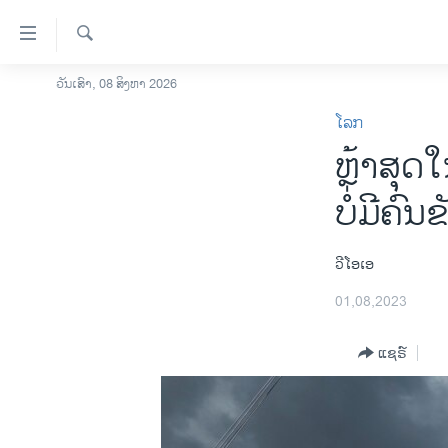
ລິ້ງ
ສຳຫລັບ
ເຂົ້າ
ຄົ້ນຫາ
ວັນເສົາ, 08 ສິງຫາ 2026
ໂຮມເພຈ
ຫາ
ໂລກ
ລາວ
ຂ້າມ
ຫຼ້າສຸດ
ຂ້າມ
ອາເມຣິກາ
ຂ້າມ
ການເລືອກຕັ້ງ ປະທານາທີບໍດີ ສະຫະລັດ
ບໍ່ມີຄົ
ໄປ
2024
ຫາ
ຂ່າວ​ຈີນ
ຊອກ
ວີໂອເອ
ຄົ້ນ
ໂລກ
01,08,2023
ເອເຊຍ
ແຊຣ໌
ອິດສະຫຼະພາບດ້ານການຂ່າວ
ຊີວິດຊາວລາວ
ຊຸມຊົນຊາວລາວ