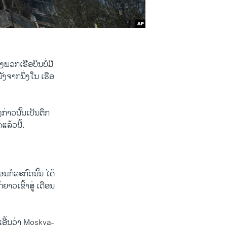
ງພວກເຮືອບິນບໍ່ມີ
ັງຈາກນຶ່ງໃນ ເຮືອ
ກ່າວນັ້ນເປັນຕຶກ
ລ້ວນີ້.
ກໍລະກົດນັ້ນ ໄດ້
າວເຂົ້າສູ່ ເດືອນ
ເອີ້ນວ່າ Moskva-