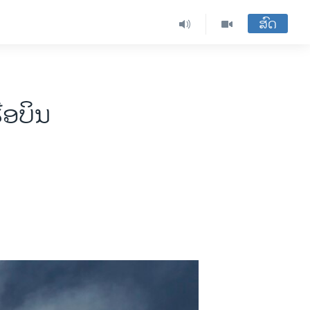
ສົດ
ືອບິນ