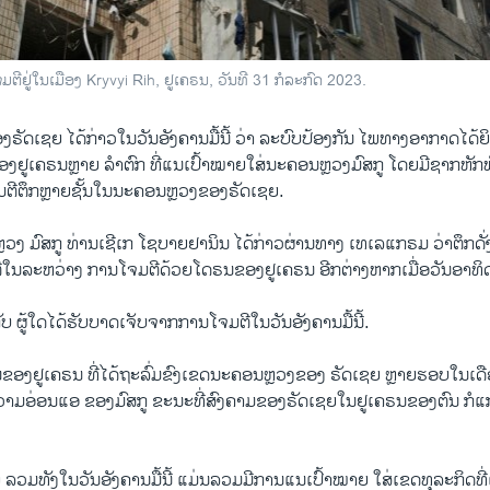
ຕີຢູ່ໃນເມືອງ Kryvyi Rih, ຢູເຄຣນ, ວັນທີ 31 ກໍລະກົດ 2023.
ຂອງຣັດເຊຍ ໄດ້ກ່າວໃນວັນອັງຄານມື້ນີ້ ວ່າ ລະບົບປ້ອງກັນ ໄພທາງອາກາດໄດ້ຍິ
ຂອງຢູເຄຣນຫຼາຍ ລຳຕົກ ທີ່ແນເປົ້າໝາຍໃສ່ນະຄອນຫຼວງມົສກູ ໂດຍມີຊາກຫັກພ
ໂຈມຕີຕຶກຫຼາຍຊັ້ນໃນນະຄອນຫຼວງຂອງຣັດເຊຍ.
ວງ ມົສກູ ທ່ານເຊີເກ ໂຊບາຍຢານິນ ໄດ້ກ່າວຜ່ານທາງ ເທເລແກຣມ ວ່າຕຶກດັ່ງ
ຕີໃນລະຫວ່າງ ການໂຈມຕີດ້ວຍໂດຣນຂອງຢູເຄຣນ ອີກຕ່າງຫາກເມື່ອວັນອາທິດແ
​ກັບ ຜູ້ໃດໄດ້ຮັບບາດເຈັບຈາກການໂຈມຕີໃນວັນອັງຄານມື້ນີ້.
ອງຢູເຄຣນ ທີ່ໄດ້ຖະລົ່ມຂົງເຂດນະຄອນຫຼວງຂອງ ຣັດເຊຍ ຫຼາຍຮອບໃນເດືອນ
ຄວາມອ່ອນແອ ຂອງມົສກູ ຂະນະທີ່ສົງຄາມຂອງຣັດເຊຍໃນຢູເຄຣນຂອງຕົນ ກໍແກ່ຍ
ລວມທັງໃນວັນອັງຄານມື້ນີ້ ແມ່ນລວມມີການແນເປົ້າໝາຍ ໃສ່ເຂດທຸລະກິດທີ່