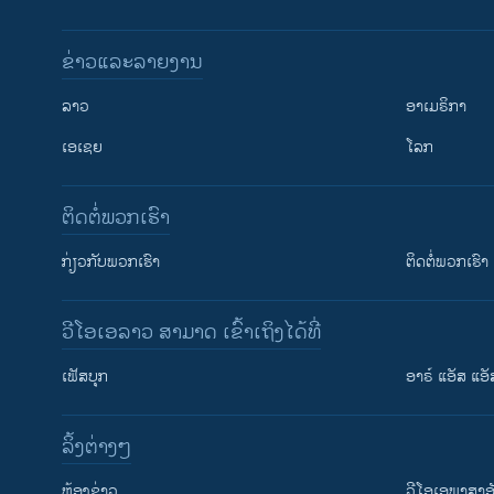
ຂ່າວແລະລາຍງານ
ລາວ
ອາເມຣິກາ
ເອເຊຍ
ໂລກ
ຕິດຕໍ່ພວກເຮົາ
ກ່ຽວກັບພວກເຮົາ
ຕິດຕໍ່ພວກເຮົາ
ວີໂອເອລາວ ສາມາດ ເຂົ້າເຖິງໄດ້ທີ່
ເຟັສບຸກ
ອາຣ໌ ແອັສ ແອັ
​ລິ້ງ​ຕ່າງໆ
ຕິດຕາມພວກເຮົາ ທີ່
​ຫ້ອງ​ຂ່າວ
ວີ​ໂອ​ເອ​ພາ​ສາ​ອ