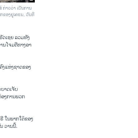
ສ໌ ກ່າວວ່າ ເປັນການ
ກຂອງຢູເຄຣນ, ວັນທີ
ງ ຣັດເຊຍ ລວມທັງ
ອການໂຈມຕີທາງອາ
ັ້ນຄົງແຫ່ງຊາດຂອງ
ລະບາດເຈັບ
າມຕ້ອງການພວກ
ີ ຣີ ໃນພາກໃຕ້ຂອງ
ນ ວານນີ້.