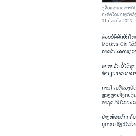
ຜູ້ສືບສວນກວດກາຄົນນຶ
ກະທໍາໂດຍກອງກໍາລັງ
31 ກໍລະກົດ 2023.
ສ່ວນບໍລິສັດຍັກໃຫ
Moskva-Citi ໄດ
ກາດຕໍ່ນະຄອນຫຼວງ
ສະຫະລັດ ບໍ່ໄດ້ຊຸກ
ທຳນຽບຂາວ ທ່ານຈອນ
ການໂຈມຕີຂອງຣັດເ
ຫຼວງຫຼາຍຈຶ່ງກະຕ
ອາວຸດ ທີ່ມີໄລຍະໄ
ຢ່າງໜ້ອຍຫົກກຄົນ
ຢູເຄຣນ ຊຶ່ງເປັນບ