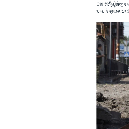
Citi ທີ່ຕັ້ງຢູ່ຫ
ນາຍ ຈ້າງແລະພະນັກງ