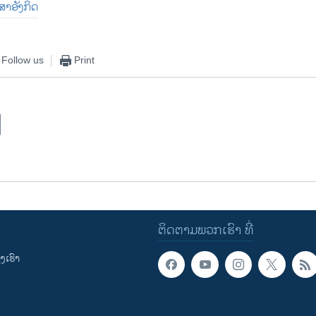
າສາອັງກິດ
Follow us
Print
ຕິດຕາມພວກເຮົາ ທີ່
ເຮົາ