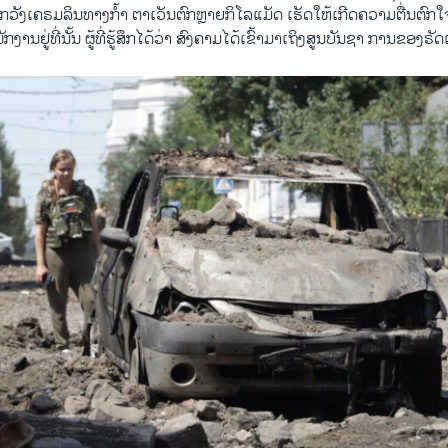
່າງຈາກວັງເຄຣມລິນທາງກ້ຳ ຕາເວັນຕົກຫຼາຍກິ​ໂລ​ແມັດ ເຮັດໃຫ້ເກີດຄວາມຕື່ນຕ
ານຢູ່ທີ່ນັ້ນ ຜູ້ທີ່ຮູ້ສຶກໄດ້ວ່າ ສົງຄາມໄດ້ເຂົ້າມາເຖິງສູນບັນຊາ ການຂອງຣັ