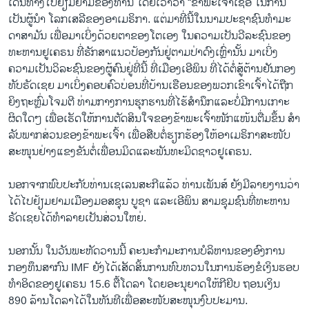
ເດີນທາງ​ໄປ​ຢ້ຽມ​ຢາມ​ຂອງ​ທ່ານ ໂດຍ​ເວົ້າ​ວ່າ “ຂ້າ​ພະ​ເຈົ້າ​ເຊື່ອ​ ໃນ​ການ​
ເປັນ​ຜູ້​ນຳ ​ໂລກ​ເສ​ລີຂອງ​ອາ​ເມ​ຣິ​ກາ. ແຕ່​ມາ​ທີ່ນີ້​ໃນ​ນາມ​ປະ​ຊາ​ຊົນ​ທຳ​ມະ​
ດາ​ສາ​ມັນ ເພື່ອມາ​ເບິ່ງ​ດ້ວຍ​ຕາ​ຂອງ​ໂຕເອງ ໃນ​ຄວາມ​ເປ​ັນ​ວີ​ລະ​ຊົນ​ຂອງ​
ທະ​ຫານ​ຢູ​ເຄ​ຣນ ທີ່ຮັກ​ສາ​ແນວ​ປ້ອງ​ກັນ​ຢູ່​ຕາມ​ປ່າ​ດົງ​ເຫຼົ່າ​ນັ້ນ ມາ​ເບິ່ງ​
ຄວາມ​ເປັນ​ວິ​ລະ​ຊົນ​ຂອງ​ຜູ້ຄົນ​ຢູ່​ທີ່ນີ້ ທີ່​ເມືອງ​ເອີພິນ ທີ່​ໄດ້​ຕໍ່​ສູ້​ຕ້ານ​ຢັນ​ກອງ​
ທັບ​ຣັດ​ເຊຍ ມາ​ເບິ່ງ​ຄອບ​ຄົວບ່ອນ​ທີ່​ບ້ານ​ເຮືອນ​ຂອງ​ພວກ​ເຂົາ​ເຈົ້າ​ໄດ້​ຖືກ​
ຍິງ​ຖະ​ຫຼົ່ມ​ໂຈມ​ຕີ ທ່າມ​ກາງ​ການຮຸກ​ຮານ​ທີ່​ໄຮ້​ສຳ​ນຶກ​ແລະ​ບໍ່​ມີ​ການ​ເກາະ​
ຜິດ​ໃດໆ ເພື່ອ​ເຮັດ​ໃຫ້​ການ​ຕັດ​ສິນ​ໃຈຂອງ​ຂ້າ​ພະ​ເຈົ້າ​ໜັກ​ແໜ້ນ​ຕື່ມ​ຂຶ້ນ ສຳ​
ລັບ​ພາກ​ສ່ວນ​ຂອງ​ຂ້າ​ພະ​ເຈົ້າ ເພື່ອ​ສືບ​ຕໍ່ຮຽກ​ຮ້ອງ​ໃຫ້​ອາ​ເມ​ຣິ​ກາ​ສະ​ໜັບ​
ສະ​ໜຸນ​ຢ່າງ​ແຂງ​ຂັນ​ຕໍ່​ເພື່ອນ​ມິດ​ແລະ​ພັນ​ທະມິດ​ຊາວ​ຢູ​ເຄ​ຣນ.
ນອກ​ຈາກ​ພົບ​ປະ​ກັບ​ທ່ານ​ເຊ​ເລນ​ສະ​ກີ​ແລ້ວ ທ່ານ​ເພັນ​ສ໌ ຍັງ​ມີ​ລາຍ​ງານ​ວ່າ​
ໄດ້​ໄປ​ຢ້ຽມ​ຢາມ​ເມືອງມອ​ສ​ຊຸນ ບູ​ຊາ ແລະ​ເອີພິນ ສາມ​ຊຸມ​ຊົນ​ທີ່​ທະ​ຫານ​
ຣັດ​ເຊຍ​ໄດ້​ທຳລາຍ​ເປັນ​ສ່ວນ​ໃຫຍ່.
ນອກນັ້ນ ໃນ​ວັນ​ພະ​ຫັດ​ວານນີ້ ຄະ​ນະ​ກຳ​ມະ​ການບ​ໍ​ລິ​ຫານ​ຂອງ​ອົງ​ການ
ກອງ​ທຶນສາ​ກົນ IMF ຍັງ​ໄດ້​ເສັດ​ສິ້ນ​ການ​ທົບ​ທວນ​ໃນ​ການ​ຮ້ອງ​ຂໍ​ເງິນ​ຮອບ
ທຳ​ອິດ​ຂອງ​ຢູເຄ​ຣນ 15.6 ຕື້​ໂດ​ລາ ໂດຍ​ອະ​ນຸ​ຍາດ​ໃຫ້​ກີ​ຢິບ ຖອນ​ເງິນ​
890 ລ້ານ​ໂດ​ລາໄດ້​ໃນ​ທັນ​ທີ​ເພື່ອ​ສະ​ໜັບ​ສະ​ໜຸນ​ງົບ​ປະ​ມານ.