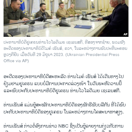
ວິທະຍາສາດ-ເທັກໂນໂລຈີ
ທຸລະກິດ
ພາສາອັງກິດ
ວີດີໂອ
ປະ​ທາ​ນາ​ທິ​ບໍ​ດີ​ຢູ​ເຄ​ຣນ​ທ​່ານ​ໂວ​ໂລ​ດີ​ເມຍ ເຊ​ເລນ​ສ​ກີ, ທີ​ສອງ​ຈາກ​ຊ້າຍ, ພວມ​ຟັງ​
ສຽງ
ອະ​ດີດ​ຮອງ​ປະ​ທາ​ນາ​ທິ​ບໍ​ດີ​ໄມ​ຄ໌ ເພັນ​ສ໌, ຂວາ, ໃນ​ລະ​ຫວ່າງ​ການ​ພົບ​ປະ​ທີ່​ນະ​ຄອນ​
ຫຼວງ​ກີ​ຢິບ ເມື່ອ​ວັນ​ທີ 29 ມິ​ຖຸ​ນາ 2023. (Ukrainian Presidential Press
ລາຍການກະຈາຍສຽງ
Office via AP)
ຕິດຕາມພວກເຮົາ ທີ່
ລາຍງານ
ອະ​ດີດ​ຮອງ​ປະ​ທາ​ນາ​ທິບ​ໍ​ດີ​ສະ​ຫະ​ລັດ ທ່ານ​ໄມ​ຄ໌ ເພັນ​ສ໌ ໄດ້​ເດີນ​ທາງ​ໄປ​
ຢ້ຽມ​ຢາມ​ຢູ​ເຄ​ຣນ ແບບ​ບໍ່​ມີ​ການ​ປະ​ກາດ​ລ່ວງ​ໜ້າ​ ໃນ​ວັນ​ພະ​ຫັດ​ວານນີ້
ແລະ​ພົບ​ປະກັບ​ປະ​ທາ​ນາ​ທິ​ບໍ​ດີ​ຢູ​ເຄ​ຣນ ທ່ານ​ໂວ​ໂລ​ດີ​ເມຍ ເຊ​ເລນ​ສ​ກີ.
ພາສາຕ່າງໆ
ທ່ານ​ເພັນ​ສ໌ ແມ່ນ​ຜູ້​ສະ​ໝັກ​ປະ​ທາ​ນາ​ທິບ​ໍ​ດີ​ຂອງ​ພັກ​ຣີ​ພັບ​ບ​ລີ​ກັນ ທີ່​ໄດ້​ພົບ​
ປະກັບ​ປະ​ທາ​ນາ​ທິ​ບໍ​ດີ​ຂອງ​ຢູ​ເຄ​ຣນ ໃນ​ລະ​ຫວ່າງ​ການ​ໂຄ​ສະ​ນາ​ຫາ​ສຽງ.
ທ່ານ​ເພັນ​ສ໌ ກ່າວ​ຕໍ່​ອົງ​ການ​ຂ່າວ NBC ຊຶ່ງ​ເປັນ​ຜູ້​ລາຍ​ງານ​ກ່ຽວ​ກັບ​ການ​