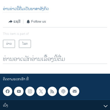
ອ່າ​ນ​ຂ່າວນີ້​ຕື່ມ​ເປັນ​ພາ​ສາ​ອັງ​ກິດ
ແຊຣ໌
Follow us
This item is part of
ຂ່າວ
ໂລກ
ທ່ານອາດມັກອ່ານເລື້ອງນີ້ຕື່ມ
ຕິດຕາມພວກເຮົາ ທີ່
ເບິ່ງ