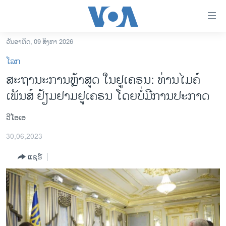
ລິ້ງ
ສຳຫລັບ
ເຂົ້າ
ວັນອາທິດ, 09 ສິງຫາ 2026
ຫາ
ໂຮມເພຈ
ໂລກ
ຂ້າມ
ລາວ
ສະ​ຖາ​ນະ​ການ​ຫຼ້າ​ສຸດ​ ໃນ​ຢູ​ເຄ​ຣນ: ທ່ານ​ໄມ​ຄ໌
ຂ້າມ
ອາເມຣິກາ
ເພັນ​ສ໌ ຢ້ຽມ​ຢາມ​ຢູ​ເຄ​ຣນ ໂດຍ​ບໍ່​ມີ​ການ​ປະ​ກາດ
ຂ້າມ
ໄປ
ການເລືອກຕັ້ງ ປະທານາທີບໍດີ ສະຫະລັດ 2024
ຫາ
ວີໂອເອ
ຂ່າວ​ຈີນ
ຊອກ
30,06,2023
ຄົ້ນ
ໂລກ
ແຊຣ໌
ເອເຊຍ
ອິດສະຫຼະພາບດ້ານການຂ່າວ
ຊີວິດຊາວລາວ
ຊຸມຊົນຊາວລາວ