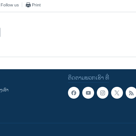
Follow us
Print
ຕິດຕາມພວກເຮົາ ທີ່
ເຮົາ