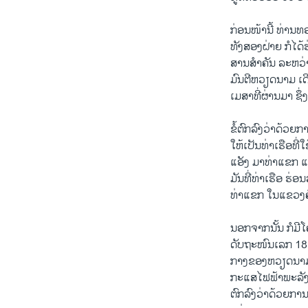
ກ່ອນໜ້ານີ້ ທ່ານ​ທ
​ທັງ​ສອງ​ຝ່າຍ ກໍ
ສານສຳຄັນ ລະຫວ່າ
ມົນຕີຫວຽດນາມ ເດ
ເມສາທີ່ຜ່ານມາ ຊຶ່
ຂໍ້ຕົກລົງວ່າດ້ວ
ໃຫ້ເປັນທ່າເຮືອທີ
ແອັງ ມາທ່າແຂກ ແ
ມັນທີ່ທ່າເຮືອ ຮ່ອ
ທ່າແຂກ ໃນແຂວງຄ
ນອກຈາກນັ້ນ ກໍມີ
ດັບຖະໜົນເລກ 18B
ກາງຂອງຫວຽດນາມ, 
ກະແສໄຟຟ້າພະລັງ
ຕົກລົງວ່າດ້ວຍກ