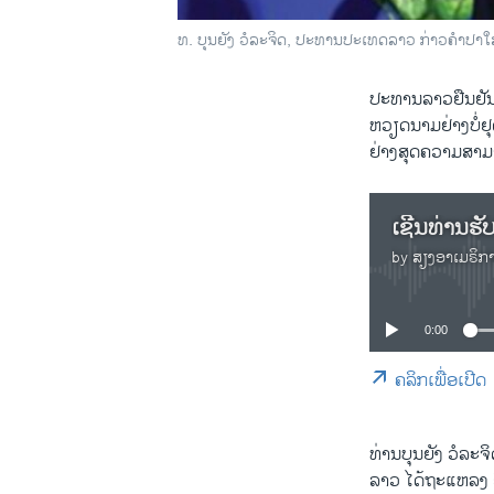
ທ. ບຸນຍັງ ວໍລະຈິດ, ປະທານປະເທດລາວ ກ່າວຄໍາປາໃສ
ປະທານລາວຢືນຢັນທ
ຫວຽດນາມຢ່າງບໍ່ຢຸ
ຢ່າງສຸດຄວາມສາມ
by
ສຽງອາເມຣິກ
0:00
ຄລິກເພື່ອເປີດ
ທ່ານບຸນ​ຍັງ ວໍລະ​
ລາວ ​ໄດ້​ຖະ​ແຫລ