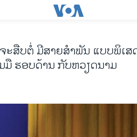
ຈະສືບຕໍ່ ມີສາຍສໍາພັນ ແບບພິເ
ມມື ຮອບດ້ານ ກັບຫວຽດນາມ