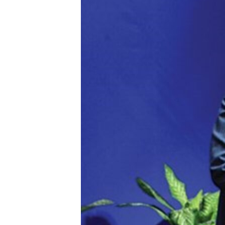
ວິທະຍາສາດ-ເທັກໂນໂລຈີ
ທຸລະກິດ
ພາສາອັງກິດ
ວີດີໂອ
ສຽງ
ລາຍການກະຈາຍສຽງ
ລາຍງານ