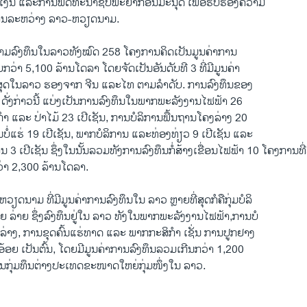
ງິນ ແລະການພັດທະນາຊັບພະຍາກອນມະນຸດ ເພື່ອຮັບຮອງຄວາມ
້ານລະຫວ່າງ ລາວ-ຫວຽດນາມ.
ວຽດນາມລົງທຶນໃນລາວທັງໝົດ 258 ໂຄງການຄິດເປັນມູນຄ່າການ
ກວ່າ 5,100 ລ້ານໂດລາ ໂດຍຈັດເປັນອັນດັບທີ 3 ທີ່ມີມູນຄ່າ
ີ່ສຸດໃນລາວ ຮອງຈາກ ຈີນ ແລະໄທ ຕາມລຳດັບ. ການລົງທຶນຂອງ
່ງກ່າວນີ້ ແບ່ງເປັນການລົງທຶນໃນພາກພະລັງງານໄຟຟ້າ 26
ກຳ ແລະ ປ່າໄມ້ 23 ເປີເຊັນ, ການບໍລິການພື້ນຖານໂຄງລ່າງ 20
້ນບໍ່ແຮ່ 19 ເປີເຊັນ, ພາກບໍລິການ ແລະທ່ອງທ່ຽວ 9 ເປີເຊັນ ແລະ
​ ເປີເຊັນ ຊຶ່ງ​ໃນ​ນັ້ນລວມທັງ​ການ​ລົງທຶນ​ກໍ່ສ້າງ​ເຂື່ອນໄຟຟ້າ 10 ໂຄງການທ
່າ 2,300 ລ້ານໂດລາ.
ຫວຽດນາມ ທີ່ມີມູນຄ່າການລົງທຶນໃນ ລາວ ຫຼາຍທີ່ສຸດກໍຄືກຸ່ມບໍລິ
ຍ ລ່າຍ ຊຶ່ງລົງທຶນຢູ່ໃນ ລາວ ທັງໃນພາກພະລັງງານໄຟຟ້າ,​ການບໍ
ລ່າງ, ການຂຸດຄົ້ນແຮ່ທາດ ແລະ ພາກກະສິກຳ ເຊັ່ນ ການປູກຢາງ
້ອຍ ເປັນຕົ້ນ, ໂດຍມີມູນຄ່າການລົງທຶນລວມເກີນກວ່າ 1,200
ປັນກຸ່ມທຶນຕ່າງປະເທດຂະໜາດໃຫຍ່ກຸ່ມໜຶ່ງໃນ ລາວ.