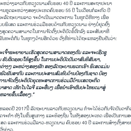
ສດລະຫວ່າງ​ລາ​ວກັບ​ຫວຽດນາມຄົບຮອບ 40 ປີ ​ແລະ​ການ​ສະຖາປະນາ
ການ​ທູດ​ລະ​ຫວ່າງສອງ​ປະ​ເທດຄົບຮອບ 55 ປີ ​ໃນ​ເດືອນ​ກໍລະກົດ ປີ
ລະ​ລັດຖະບານ​ລາວ ຈະ​ດໍາ​ເນີນ​ມາດ​ຕະການ ​ໃນ​ທຸກ​ວິທີ​ທາງ ​ເພື່ອ​
ບບ​ພິ​ເສດ ​ແລະ​ການ​ຮ່ວມ​ມື​ຮອບດ້ານ​ກັບ​ຫວຽດນາມ ຢ່າງ​ບໍ່ຢຸດ​ຢັ້ງ
ຢ່າງ​ສຸດ​ຄວາມ​ສາມາດ​ໃນ​ການ​ຈັດຕັ້ງປະຕິບັດ​ຂໍ້​ຕົກລົງ ​ແລະ​ສັນຍາ​ທີ່
ທະ​ຕໍ່ກັນ ​ໃນ​ທຸກໆດ້ານ​ອີກ​ດ້ວຍ ດັ່ງ​ທີ່​ທ່ານ​ໄດ້​ຖະແຫລ​ງຢືນຢັນ​ວ່າ:
ະ​ເຈົ້າພະຍາຍາມ​ເຮັດສຸດ​ຄວາມ​ສາມາດ​ຂອງ​ຕົນ ​ແລະ​ຈະ​ເຊີດ​ຊູ
ນ ຮັບຜິດຊອບ​ໃຫ້​ສູງ​ຂຶ້ນ ​ໃນ​ການ​ປະຕິບັດ​ບັນດາ​ສົນທິສັນຍາ,
ົງ​ຕ່າງໆ ລະ​ຫວ່າງສອງ​ພັກ ສອງ​ລັດຖະບານ​ພວກ​ເຮົາ ພິ​ເສດ​ແມ່ນ​
​ພົວພັນ​ສາກົນ ​ແລະ​ການ​ປະສານ​ສົມທົບ​ດ້ານ​ປ້ອງ​ກັນຊາ​ດ ປ້ອງ​
ນຈັດຕັ້ງປະຕິບັດ​ຍຸດ​ທະ​ສາດ​ການ​ຮ່ວມ​ມື​ດ້ານ​ເສດຖະກິດ
ດ ​ເທັກ​ໂນ​ໂລ​ຈີ ​ແລະ​ອື່ນໆ ​ເພື່ອ​ນໍາ​ເອົາ​ຜົນ​ປະ​ໂຫຍ​ດມາສູ່​
ລາຍ​ຂຶ້ນ​ເລື້ອຍໆ.”
ລອດ​ປີ 2017ນີ້ ລັດຖະບານ​ລາວ​ກັບ​ຫວຽດນາມ ກໍ​ຈະ​ໄດ້​ຮ່ວກັນ​ຈັດ​ບັນດາ​ກິ
ະ​ກໍາ ທັງ​ໃນ​ຂັ້ນສູນ​ກາງ ​ແລະ​ທ້ອງ​ຖິ່ນ ​ໃນ​ທັງ​ສອງ​ປະ​ເທດ ​ເພື່ອ​ເປັນ​ກ
ເສດ ​ແລະ​ການ​ຮ່ວມ​ມື​ລາວ-ຫວຽດນາມ ຄົບຮອບ 40 ປີ ​ແລະ​ການ​ສ້າງຕັ້ງສາຍ​
ັ່ງກ່າວ.