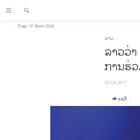
ລິ້ງ
ສຳຫລັບ
ເຂົ້າ
ຄົ້ນຫາ
ວັນສຸກ, 07 ສິງຫາ 2026
ໂຮມເພຈ
ຫາ
ລາວ
ລາວ
ຂ້າມ
ລາວວ່າ 
ຂ້າມ
ອາເມຣິກາ
ຂ້າມ
ການເລືອກຕັ້ງ ປະທານາທີບໍດີ ສະຫະລັດ
ການຮ່ວ
ໄປ
2024
ຫາ
ຂ່າວ​ຈີນ
ຊອກ
02,08,2017
ຄົ້ນ
ໂລກ
ແຊຣ໌
ເອເຊຍ
ອິດສະຫຼະພາບດ້ານການຂ່າວ
ຊີວິດຊາວລາວ
ຊຸມຊົນຊາວລາວ