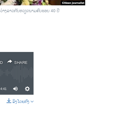
່າງ​ລາ​ວກັບ​ຫວຽດນາມຄົບຮອບ 40 ປີ
D
SHARE
4:41
ລິງໂດຍກົງ
SHARE