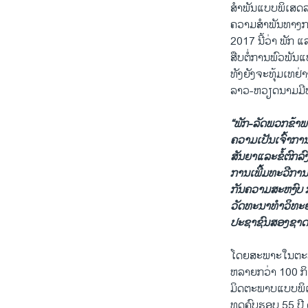
​ສໍາພັນ​ແບບ​ພິ​ເ
​ຄວາມ​ສໍາພັນ​ທາງ​
2017 ນີ້ວ່າ ພັກ ​ແ
ສືບຕໍ່ການ​ພົວພັນ​ແ
ທັງ​ຍັງ​ຈະ​ທຸ້ມ​ເທ​
​ລາວ-ຫວຽດນາມມີ​ພັນ
“ພັກ-ລັດ​ພວກ​ຂ້າພ
​ຄວາມ​ເປັນ​ເຈົ້າກາ
ສັນຍາແລະ​ຂໍ້​ຕົກລ
ການ​ເພີ້ມທະວີ​ການ
ກັນ​ຄວາມສະຫງົບ ກາ
ວັດທະນາ​ທໍາວິທະຍາສາ
ປະຊາຊົນ​ສອງ​ຊາດ​ຫ
​ໂດຍ​ສະພາະ​ໃນ​ຕະຫ
ຫລາຍ​ກວ່າ 100 ກິດຈ
ມິດຕະພາບ​ແບບ​ພິ​
ທູດ​ຄົບຮອບ 55 ປີ ດ