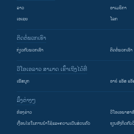
ລາວ
ອາເມຣິກາ
ເອເຊຍ
ໂລກ
ຕິດຕໍ່ພວກເຮົາ
ກ່ຽວກັບພວກເຮົາ
ຕິດຕໍ່ພວກເຮົາ
ວີໂອເອລາວ ສາມາດ ເຂົ້າເຖິງໄດ້ທີ່
ເຟັສບຸກ
ອາຣ໌ ແອັສ ແອັ
​ລິ້ງ​ຕ່າງໆ
ຕິດຕາມພວກເຮົາ ທີ່
​ຫ້ອງ​ຂ່າວ
ວີ​ໂອ​ເອ​ພາ​ສາ​ອ
​ເງື່ອນ​ໄຂ​ໃນ​ການ​ນຳ​ໃຊ້​ແລະຄວາມ​ເປັນ​ສ່​ວນ​ຕົວ
​ຮຽນ​ອັງ​ກິດ​ກັບ​
ພາສາຕ່າງໆ