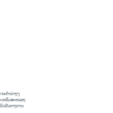
ດຈະ​ກໍາ​ຕ່າງໆ
ານສະ​ເຫລີ​ມສະຫລອງ
ພົວພັນ​ທາງ​ການ​