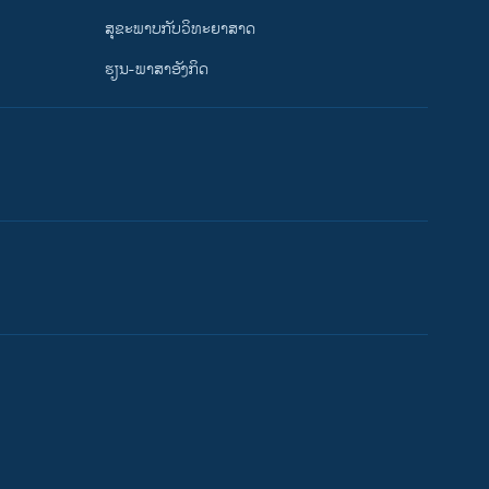
ສຸຂະພາບກັບວິທະຍາສາດ
ຮຽນ-ພາສາອັງກິດ