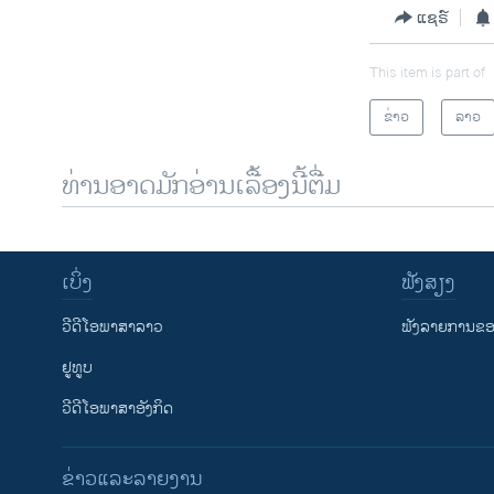
ແຊຣ໌
This item is part of
ຂ່າວ
ລາວ
ທ່ານອາດມັກອ່ານເລື້ອງນີ້ຕື່ມ
ເບິ່ງ
ຟັງສຽງ
ວີດີໂອພາສາລາວ
ຟັງລາຍການຂອງ
ຢູທູບ
ວີດີໂອພາສາອັງກິດ
ຂ່າວແລະລາຍງານ