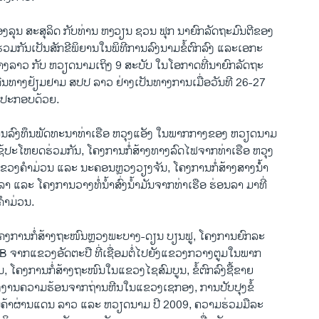
ອງ​ລຸນ​ ສະ​ສຸ​ລິດ ກັບທ່ານ ຫງວຽນ ຊວນ ຟຸກ ນາຍົກລັດຖະມົນຕີຂອງ
ໄດ້ຮ່ວມກັນເປັນສັກຂີພິຍານໃນພິທີການລົງນາມຂໍ້ຕົກລົງ ແລະເອກະ
ງລາວ ກັບ ຫວຽດນາມເຖິງ 9 ສະບັບ ​ໃນ​ໂອກາດ​ທີ່ນາຍົກລັດຖະ
ີນທາງຢ້ຽມຢາມ ສປປ ລາວ ຢ່າງເປັນທາງການເມື່ອວັນທີ 26-27
ງ​ປະກອບ​ດ້ວຍ.
ຍການລົງທຶນພັດທະນາທ່າເຮືອ ຫວຸງແອັງ ໃນພາກກາງຂອງ ຫວຽດນາມ
່ໃຊ້ປະໂຫຍດຮ່ວມກັນ, ໂຄງການກໍ່ສ້າງທາງລົດໄຟຈາກທ່າເຮືອ ຫວຸງ
ຂວງຄຳມ່ວນ ແລະ ນະຄອນຫຼວງວຽງຈັນ, ໂຄງການກໍ່ສ້າງສາງນໍ້ຳ
ນລາ ແລະ ໂຄງການວາງທໍ່ນໍ້າສົ່ງນໍ້າມັນຈາກທ່າເຮືອ ຮ່ອນລາ ມາທີ່
ຳມ່ວນ.
ໂຄງການກໍ່ສ້າງຖະໜົນຫຼວງພະບາງ-ດຽນ ບຽນຟູ, ໂຄງການຍົກລະ
 ຈາກແຂວງອັດຕະປື ທີ່ເຊື່ອມຕໍ່ໄປຍັງແຂວງກວາງຕູມໃນພາກ
ໂຄງການກໍ່ສ້າງຖະໜົນໃນແຂວງໄຊສົມບູນ, ຂໍ້ຕົກລົງຊື້ຂາຍ
ງານຄວາມຮ້ອນຈາກຖ່ານຫີນໃນແຂວງເຊກອງ, ການປັບປຸງຂໍ້
ານຄ້າຜ່ານແດນ ລາວ ແລະ ຫວຽດນາມ ປີ 2009, ຄວາມຮ່ວມມືລະ