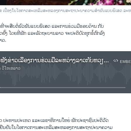
 ເນື່ອງໃນໂອກາດສະ​ເຫລີ​ມສະຫລອງ​ການ​ສະຖາປະນາ​ຄວາມ​ສໍາພັນ​ແບບ​ພິ​ເສດ ລະຫວ
ີ່ຈະສືບຕໍ່ພົວພັນແບບພິເສດ ແລະການຮ່ວມມືຮອບດ້ານ ກັບ
ດຢັ້ງ ໂດຍທີ່ພັກ ແລະລັດຖະບານລາວ ຈະປະຕິບັດທຸກຂໍ້ຕົກລົງ
າດ.
ເຊີນທ່ານຮັບຟັງຂ່າວເລື່ອງການຮ່ວມມືລະຫວ່າງລາວກັບຫວຽດນາມ
EMBE
າ ວີໂອເອລາວ
No media source currently available
EMBED
ຈິດ ປະທານ​ປະ​ເທດ ​ແລະ​ເລຂາທິການ​ໃຫຍ່ ພັກ​ປະຊາຊົນ​ປະຕິວັດ​
​ງ ຢືນຢັນ​ໃນ​ໂອກາດ​ການສະ​ເຫລີ​ມສະຫລອງ​ການ​ສະຖາປະນາ​ຄວາມ