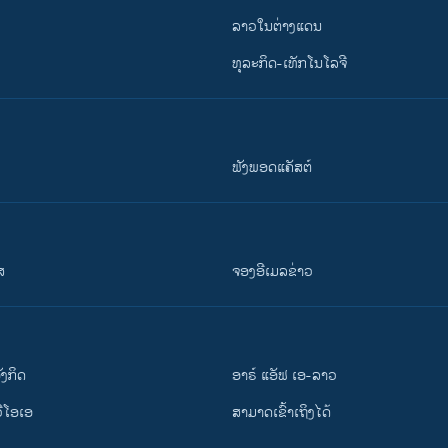
ລາວໃນຕ່າງແດນ
ທຸລະກິດ-ເທັກໂນໂລຈີ
ຟັງພອດແຄັສຕ໌
ສ
ຈອງອີເມລຂ່າວ
ັງ​ກິດ
ອາຣ໌ ແອັຟ ເອ-ລາວ
ວີ​ໂອ​ເອ
ສາມາດເຂົ້າເຖິງໄດ້