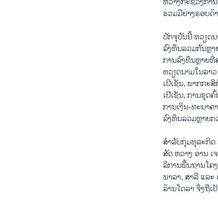
ຫວ່າງກະຊວງການເ
ຮ່ວມມືຢ່າງຮອບດ
ປັກ​ຈຸ​ບັນນີ້ ຫ
ລົງທຶນລວມກັນຫຼາຍ
ການລົງທຶນຫຼາຍທ
ຫວຽດນາມໃນລາວ ດັ
ເປີເຊັນ, ພາກກະສິ
ເປີເຊັນ, ການຂຸດຄົ
ການເງິນ-ທະນາຄານ 3
ລົງທຶນລວມຫຼາຍກວ
ສຳລັບກຸ່ມທຸລະກິດ 
ສັດ ຫວາງ ອ່ານ ເຈ
ລິການພື້ນຖານໂຄງ
ພາລາ, ສາລີ ແລະ ອ
ລ້ານໂດລາ ຈຶ່ງຖືເ