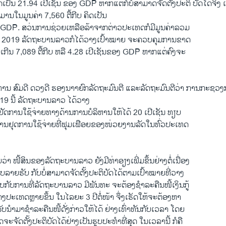
ຄິດເປັນ 21.94 ເປີເຊັນ ຂອງ GDP ຫາກແຕ່ກໍບໍ່ສາມາດຈັດຕັ້ງປະຕິ ບັດໄດ້ຈິງ
ານໃນມູນຄ່າ 7,560 ຕື້ກີບ ຄິດເປັນ
DP. ສວ່ນ​ການ​ຊ່ວຍ​ເຫລືອ​ລ້າ​ຈາກ​ຕ່າວ​ປະ​ເທດ​ກໍ​ມີ​ມູນ​ຄ່າລວມ
 2019 ລັດ​ຖະ​ບານ​ລາວ​ກໍ​ໄດ້​ວາງ​ເປົ້າ​ໝາຍ ຈະ​ຄວບ​ຄຸມ​ການ​ຂາດ​
ບໍ່​ເກີນ 7,089 ຕື້​ກີບ ຫລື 4.28 ເປີ​ເຊັນຂອງ GDP ຫາກ​ແຕ່​ຄົງ​ຈະ
ຕາມ ທ່ານ ສົມດີ ດວງດີ ຮອງນາາຍົກລັດຖະມົນຕີ ແລະລັດຖະມົນຕີວ່າ ການກະຊ
019 ນີ້ ລັດຖະບານລາວ ໄດ້ວາງ
ຢັດການໃຊ້ຈ່າຍທາງດ້ານການບໍລິຫານໃຫ້ໄດ້ 20 ເປີເຊັນ ທຽບ
ການຢຸດການໃຊ້ຈ່າຍທີ່ຟຸມເຟືອຍຂອງໜ່ວຍງານລັດໃນທົ່ວປະເທດ
ວ່າ ໜີ້ສິນຂອງລັດຖະບານລາວ ຍັງມີທ່າອຽງເພີ່ມຂຶ້ນຢ່າງຕໍ່ເນື່ອງ
ລາຍຮັບ ກັບບໍ່ສາມາດຈັດຕັ້ງປະຕິບັດໄດ້ຕາມເປົ້າໝາຍທີ່ວາງ
ບກັບການທີ່ລັດຖະບານລາວ ມີພັນທະ ຈະຕ້ອງຊຳລະຄືນໜີ້ເງິນກູ້
ປະເທດຫຼາຍຂຶ້ນ ໃນໄລຍະ 3 ປີຕໍ່ໜ້າ ຈຶ່ງເຮັດໃຫ້ຈະຕ້ອງຫາ
ັບນຳມາຊຳລະຄືນໜີ້ດັ່ງກ່າວໃຫ້ໄດ້ ຢ່າງເທົ່າທັນກັບເວລາ ໂດຍ
ຈະຈັດຕັ້ງປະຕິບັດໄດ້ຢ່າງເປັນຮູບປະທຳທີ່ສຸດ ໃນເວລານີ້ ກໍຄື