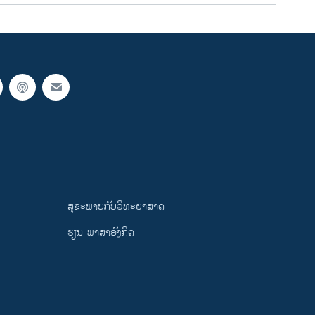
ສຸຂະພາບກັບວິທະຍາສາດ
ຮຽນ-ພາສາອັງກິດ