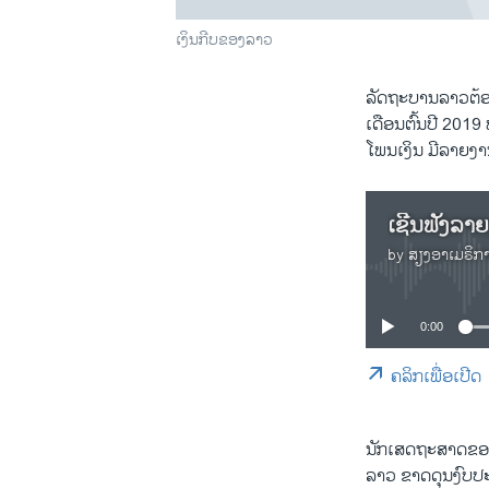
ເງິນ​ກີບ​ຂອງ​ລາວ
​ລັດ​ຖະ​ບານ​ລາວ​ຕ້
ເດືອນ​ຕົ້ນ​ປີ 2019 ທ
ໂພນ​ເງິນ ມີ​ລາຍ​
ເຊີນ​ຟັງ​ລາ
by
ສຽງອາເມຣິກ
0:00
ຄລິກເພື່ອເປີດ
ນັກເສດຖະສາດຂອງ
ລາວ ຂາດດຸນງົບປະ