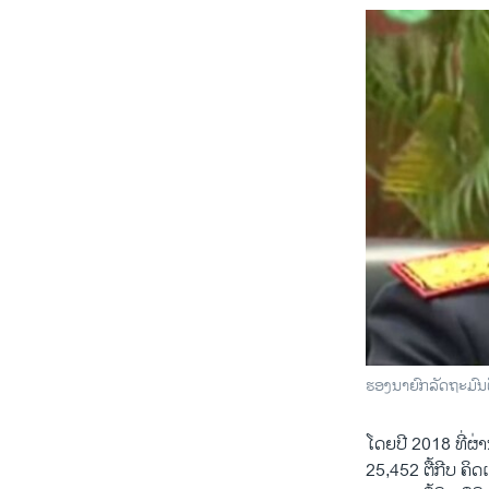
ຮອງ​ນາ​ຍົກ​ລັດ​ຖະ​ມົນ
ໂດຍປີ 2018 ທີ່ຜ
25,452 ຕື້ກີບ ຄິ