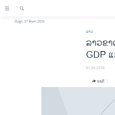
ລິ້ງ
ສຳຫລັບ
ເຂົ້າ
ຄົ້ນຫາ
ວັນສຸກ, 07 ສິງຫາ 2026
ໂຮມເພຈ
ຫາ
ລາວ
ລາວ
ຂ້າມ
​ລາວ​ຂາດ
ຂ້າມ
ອາເມຣິກາ
ຂ້າມ
ການເລືອກຕັ້ງ ປະທານາທີບໍດີ ສະຫະລັດ
GDP ແລ້ວ
ໄປ
2024
ຫາ
ຂ່າວ​ຈີນ
ຊອກ
01,04,2019
ຄົ້ນ
ໂລກ
ແຊຣ໌
ເອເຊຍ
ອິດສະຫຼະພາບດ້ານການຂ່າວ
ຊີວິດຊາວລາວ
ຊຸມຊົນຊາວລາວ