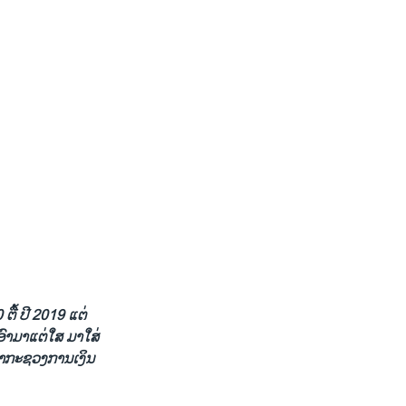
ຕື້​ ປີ 2019 ແຕ່​
ອົາ​ມາ​ແຕ່​ໃສ ມາ​ໃສ່
ວ່າ​ກະ​ຊວງ​ການ​ເງິນ​