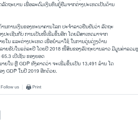
ັດຖະບານ ເພື່ອລະດົມເງິນທຶນກູ້ຢືມຈາກຕ່າງປະເທດເປັນດ້ານ
ດ້ານການເງິນຂອງທະນາຄານໂລກ ປະຈຳລາວຢືນ​ຢັນວ່າ ລັດຖະ
ງປະເຊີນກັບ ການເປັນໜີ້ເພີ່ມຂຶ້ນອີກ ໂດຍມີສາເຫດມາຈາກ
ງພາຍໃນ ແລະຕ່າງປະເທດ ເພື່ອນຳມາໃຊ້ ໃນການດຸ່ນດ່ຽງດ້ານ
່າລາຍຮັບໃນແຕ່ລະປີ ໂດຍປີ 2018 ໜີ້ສິນຂອງລັດຖະບານລາວ ມີມູນຄ່າລວມ
ນ 65.3 ເປີເຊັນ ຂອງຍອດ
ຍໃນ ຫຼື GDP ທັງຄາດວ່າ ຈະເພີ່ມຂຶ້ນເປັນ 13,491 ລ້ານ ໂດ
ນຂອງ GDP ໃນປີ 2019 ອີກດ້ວຍ.
Follow us
Print