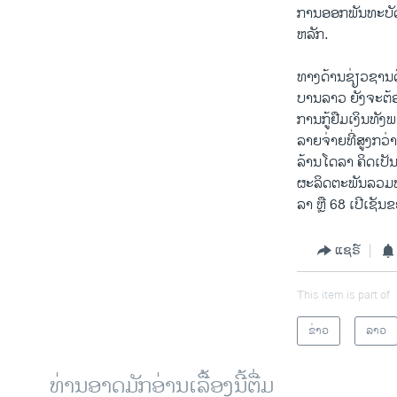
ການອອກພັນທະບັດລ
ຫລັກ.
ທາງດ້ານຊ່ຽວຊານ
ບານລາວ ຍັງຈະຕ້ອ
ການກູ້ຢືມເງິນທັ
ລາຍຈ່າຍທີ່ສູງກວ
ລ້ານໂດລາ ຄິດເປັ
ຜະລິດຕະພັນລວມພາ
ລາ ຫຼື 68 ເປີເຊັ
ແຊຣ໌
This item is part of
ຂ່າວ
ລາວ
ທ່ານອາດມັກອ່ານເລື້ອງນີ້ຕື່ມ