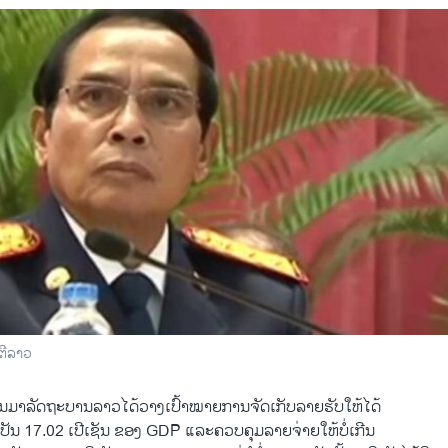
​ຕີລາວ
່ານມາລັດຖະບານລາວໄດ້​ວາງ​ເປົ້າ​ໝາຍການຈັດເກັບລາຍຮັບໃຫ້ໄດ້
ດເປັນ 17.02 ເປີເຊັນ ຂອງ GDP ແລະຄວບຄຸມລາຍຈ່າຍໃຫ້ບໍ່ເກີນ