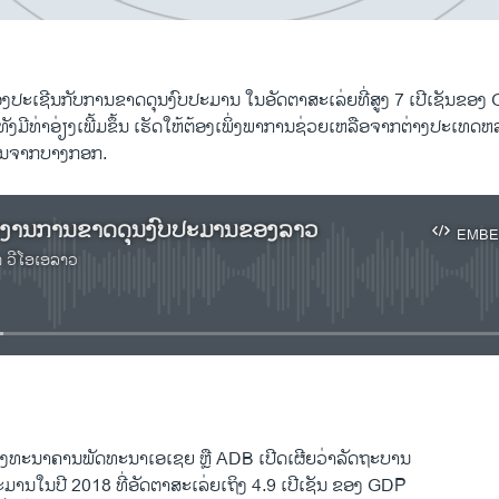
ອງ​ປະ​ເຊີນ​ກັບ​ການ​ຂາດ​ດຸນ​ງົ​ບ​ປະ​ມານ ໃນ​ອັດ​ຕາ​ສະ​ເລ່ຍ​ທີ່ສູງ 7 ເປີ​ເຊັນຂ
ັງ​ມີ​ທ່າ​ອ່ຽງ​ເພີ້ມ​ຂຶ້ນ ເຮັດ​ໃຫ້​ຕ້ອງ​ເພິ່ງ​ພາ​ການ​ຊ່ວຍ​ເຫລືອ​ຈາກ​ຕ່າງ​ປະ​ເທດ​ຫ
ງານ​ຈາກ​ບາງກອກ.
ຍ​ງານການ​ຂາດ​ດຸນ​ງົບ​ປະ​ມານ​ຂອງ​ລາວ
EMBE
າ ວີໂອເອລາວ
No media source currently available
EMBED
ທະນາຄານພັດທະນາເອເຊຍ ຫຼື ADB ເປີດ​ເຜີຍວ່າລັດຖະບານ
ມານໃນປີ 2018 ທີ່ອັດຕາສະເລ່ຍເຖິງ 4.9 ເປີເຊັນ ຂອງ GDP