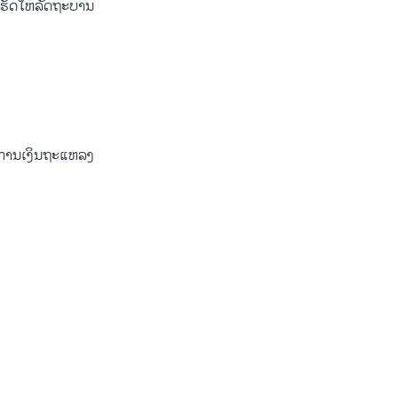
 ເຮັດ​ໃຫ້ລັດຖະບານ
ວງການເງິນຖະແຫລງ