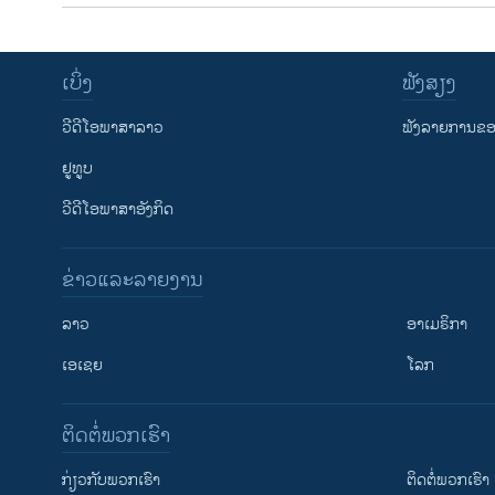
ເບິ່ງ
ຟັງສຽງ
ວີດີໂອພາສາລາວ
ຟັງລາຍການຂອງ
ຢູທູບ
ວີດີໂອພາສາອັງກິດ
ຂ່າວແລະລາຍງານ
ລາວ
ອາເມຣິກາ
ເອເຊຍ
ໂລກ
ຕິດຕໍ່ພວກເຮົາ
ກ່ຽວກັບພວກເຮົາ
ຕິດຕໍ່ພວກເຮົາ