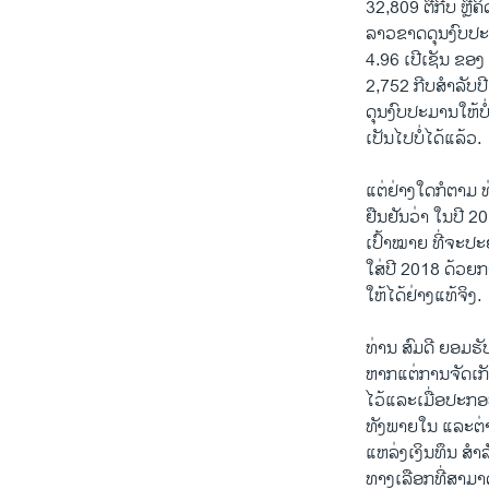
32,809 ຕື້ກີບ ຫຼື
ລາວຂາດດຸນງົບປະມ
4.96 ເປີເຊັນ ຂອງ G
2,752 ກີບສຳ​ລັບ​ປີ
ດຸນ​ງົບ​ປະ​ມານໃຫ້​
​ເປັນໄປ​ບໍ່​ໄດ້​ແລ້ວ.
ແຕ່​ຢ່າງ​ໃດ​ກໍ​
ຢືນຢັນວ່າ ໃນປີ 2
ເປົ້າໝາຍ ທີ່ຈະປະ
ໃສ່ປີ 2018 ດ້ວຍ
ໃຫ້ໄດ້ຢ່າງແທ້ຈິງ.
ທ່ານ ສົມດີ ຍອມຮັບ
ຫາກແຕ່ການຈັດເກັບ
ໄວ້ແລະເມື່ອປະກອ
ທັງພາຍໃນ ແລະຕ່າງ
ແຫລ່ງເງິນທຶນ ສຳລ
ທາງເລືອກທີ່ສາມາດ