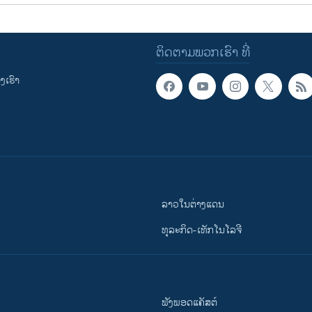
ຕິດຕາມພວກເຮົາ ທີ່
ເຮົາ
ລາວໃນຕ່າງແດນ
ທຸລະກິດ-ເທັກໂນໂລຈີ
ຟັງພອດແຄັສຕ໌