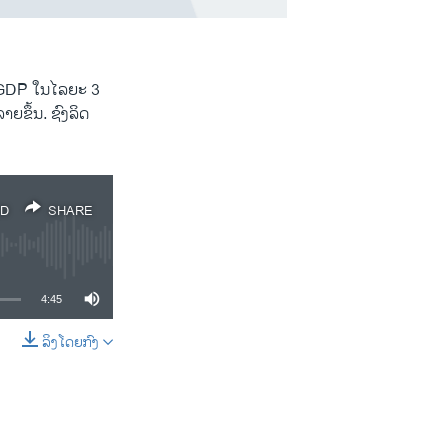
ອງ GDP ໃນ​ໄລ​ຍະ 3
ລາຍ​ຂຶ້ນ. ຊົງ​ລິດ
D
SHARE
4:45
ລິງໂດຍກົງ
SHARE