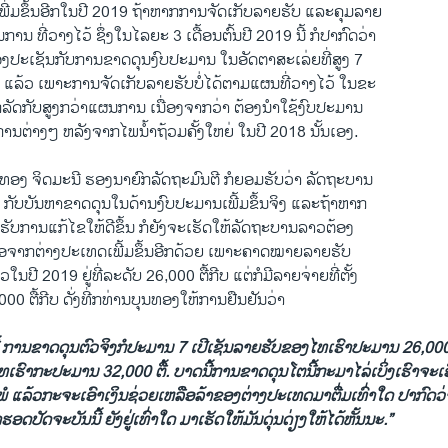
ເພີ່ມຂຶ້ນອີກໃນປີ 2019 ຖ້າຫາກການຈັດເກັບລາຍຮັບ ແລະຄຸມລາຍ
ນ ທີ່ວາງໄວ້ ຊຶ່ງ​ໃນ​ໄລ​ຍະ 3 ເດື້ອນ​ຕົ້ນ​ປີ 2019 ນີ້ ກໍ​ປາ​ກົດ​ວ່າ​
​ປະ​ເຊັນ​ກັບ​ການ​ຂາດ​ດຸນ​ງົ​ບ​ປະ​ມານ ໃນ​ອັດ​ຕາ​ສະ​ເລ່ຍ​ທີ່ສູງ 7
ແລ້ວ ເພາະ​ການຈັດເກັບລາຍຮັບບໍ່​ໄດ້​ຕາມ​ແຜນ​ທີ່​ວາງ​ໄວ້ ໃນ​ຂະ
ກ​ລັດ​ກັບ​ສູງກວ່າ​ແຜນ​ການ ເນື່ອງ​ຈາກວ່າ ຕ້ອງ​ນຳ​ໃຊ້​ງົບ​ປະ​ມານ
າບ​ການ​ຕ່າງໆ ຫລັງ​ຈາກ​ໄພ​ນ້ຳ​ຖ້ວມ​ຄັ້ງ​ໃຫຍ່ ໃນ​ປີ 2018 ນັ້ນ​ເອງ.
ອງ ຈິດ​ມະ​ນີ ຮອງ​ນາ​ຍົກ​ລັດ​ຖະ​ມົນ​ຕີ ກໍ​ຍອມ​ຮັບ​ວ່າ ລັດ​ຖະ​ບານ​
ກັບ​ບັນ​ຫາ​ຂາດ​ດຸນ​ໃນ​ດ້ານ​ງົບ​ປະ​ມານ​ເພີ້ມ​ຂຶ້ນ​ຈິງ ແລະ​ຖ້າ​ຫາກ
ດ້​ຮັບ​ການ​ແກ້​ໄຂໃຫ້​ດີ​ຂຶ້ນ ກໍ​ຍັງ​ຈະ​ເຮັດ​ໃຫ້​ລັດ​ຖະ​ບານ​ລາວ​ຕ້ອງ
ລືອ​ຈາກ​ຕ່າງ​ປະ​ເທດເພີ້ມ​ຂຶ້ນ​ອີກ​ດ້ວຍ ເພາະ​ຄາດ​ໝາຍ​ລາຍ​ຮັບ​
​ປີ 2019 ຢູ່​ທີ່​ລະ​ດັບ 26,000 ຕື້​ກີບ ແຕ່​ກໍ​ມີ​ລາຍ​ຈ່າຍ​ທີ່​ຕັ້ງ​
ຕື້​ກີບ ດັ່ງ​ທີ່ກ​ທ່ານ​ບຸນ​ທອງ​ໃຫ້​ການ​ຢື​ນ​ຢັນ​ວ່າ
້ ການ​ຂາດ​ດຸນ​ຕົວ​ຈິງ​ກໍ​ປະ​ມານ 7 ເປີ​ເຊັນ​ລາຍ​ຮັບ​ຂອງ​ໄທ​ເຮົາ​ປະ​ມານ 26,000 
ເຮົາ​ກະ​ປະ​ມານ 32,000 ຕື້​. ບາດນີ້​ການ​ຂາດ​ດຸນ​ໂຕນີ້​ກະ​ມາ​ໄລ່​ເບິ່​ງ​ເຮົາ​ຈະ​ເ
ໍ່​ພໍ ​ແລ້ວ​ກະ​ຈະ​ເອົາ​ເງິນ​ຊ່ວຍ​ເຫລືອ​ລ້າ​ຂອງ​ຕ່າງ​ປະ​ເທດ​ມາ​ຕື່ມ​ເທົ່າ​ໃດ ປາ​ກົດ​
ອດ​ປັດ​ຈະ​ບັນ​ນີ້ ຍັງ​ຢູ່​ເທົ່າ​ໃດ ມາ​ເຮັດ​ໃຫ້​ມັນ​ດຸ່ນ​ດ່ຽງ​ໃຫ້​ໄດ້​ຫັ້ນ​ນະ.”