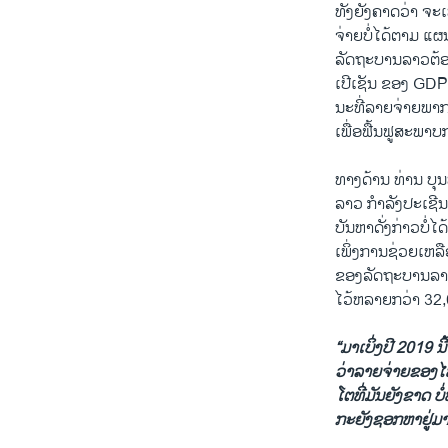
ທັງຍັງຄາດວ່າ ຈະ
ຈ່າຍບໍ່ໄດ້ຕາມ ແຜນກາ
ລັດ​ຖະ​ບານ​ລາວ​ຕ້ອງ
ເປີ​ເຊັນ ຂອງ GDP 
​ນະ​ທີ່​ລາຍ​ຈ່າຍ​ພາ
​ເພື່ອ​ຟື້ນ​ຟູ​ສະ​ພ
ທາງ​ດ້ານ ທ່ານ ບຸນ​ທ
ລາວ ກຳ​ລັງ​ປະ​ເຊີນ 
​ບັນ​ຫາ​ດັ່ງ​ກ່າວບໍ່ໄ
​ເພິ່ງ​ການ​ຊ່ວຍ​ເຫ
ຂອງ​ລັດ​ຖະ​ບານ​ລາວ​ໃນ
ໄວ້​ຫລາຍກວ່າ 32,000 
“ມາ​ເບິ່ງປີ 2019 ນີ
ວ່າ​ລາຍ​ຈ່າຍ​ຂອງ​ໄທ​
ໂຕ​ທີ່​ມັນ​ຍັງ​ຂາດ ບ
ກະ​ຍັງ​ຊອກ​ຫາ​ຢູ່​ມາ​ຮ