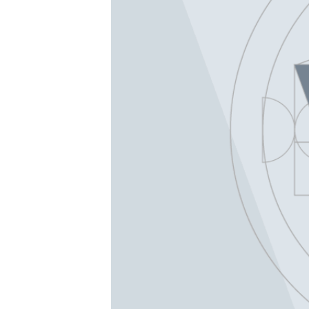
ວິທະຍາສາດ-ເທັກໂນໂລຈີ
ທຸລະກິດ
ພາສາອັງກິດ
ວີດີໂອ
ສຽງ
ລາຍການກະຈາຍສຽງ
ລາຍງານ