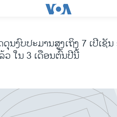
​ດຸນ​ງົ​ບ​ປະ​ມານສູງ​ເຖິງ 7 ເປີ​ເຊັ
 ໃນ​ 3 ເດືອນ​ຕົ້ນ​ປີນີ້