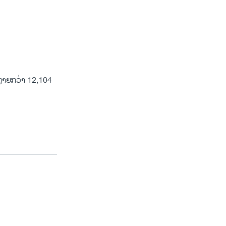
ຫຼາຍກວ່າ 12,104