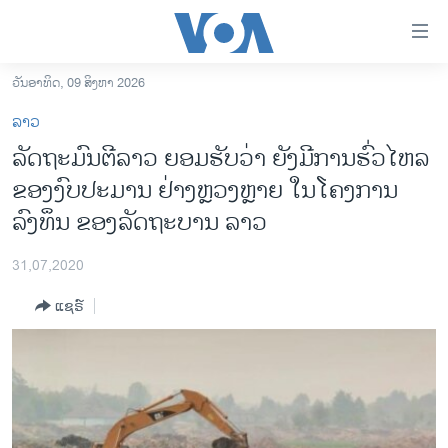
ລິ້ງ
ສຳຫລັບ
ເຂົ້າ
ວັນອາທິດ, 09 ສິງຫາ 2026
ຫາ
ໂຮມເພຈ
ລາວ
ຂ້າມ
ລາວ
ລັດຖະມົນຕີລາວ ຍອມຮັບວ່າ ຍັງມີການຮົ່ວໄຫລ
ຂ້າມ
ອາເມຣິກາ
ຂອງງົບປະມານ ຢ່າງຫຼວງຫຼາຍ ໃນໂຄງການ
ຂ້າມ
ໄປ
ການເລືອກຕັ້ງ ປະທານາທີບໍດີ ສະຫະລັດ 2024
ລົງທຶນ ຂອງລັດຖະບານ ລາວ
ຫາ
ຂ່າວ​ຈີນ
ຊອກ
31,07,2020
ຄົ້ນ
ໂລກ
ແຊຣ໌
ເອເຊຍ
ອິດສະຫຼະພາບດ້ານການຂ່າວ
ຊີວິດຊາວລາວ
ຊຸມຊົນຊາວລາວ