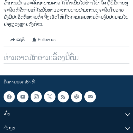
ວົງການພັກແລະລັດຖະບານລາວ ໄດ້ດຳເນີນໄປຢ່າງໂປ່ງໃສ ຫຼືບໍ່ມີການທຸ
ຈະລິດ ກໍຄືການແກ້ໄຂບັນຫາແລະການປາບປາມການທຸຈະລິດໃນລາວ
ຍັງມີປະສິດທິພາາບຕ່ຳ ຈຶ່ງເຮັດໃຫ້ເກີດການເສຍຫາຍດ້ານງົບປະມານໄປ
ຢ່າງຫຼວງຫຼາຍດັ່ງກ່າວ.
ແຊຣ໌
Follow us
ທ່ານອາດມັກອ່ານເລື້ອງນີ້ຕື່ມ
ຕິດຕາມພວກເຮົາ ທີ່
ເບິ່ງ
ຟັງສຽງ