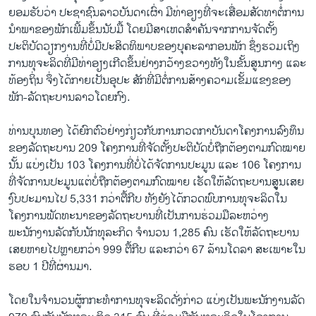
ຍອມຮັບວ່າ ປະຊາຊົນລາວບັນດາເຜົ່າ ມີທ່າອຽງທີ່ຈະເສື່ອມສັດທາຕໍ່ການ
ນຳພາຂອງພັກເພີ້ມຂຶ້ນນັບມື້ ໂດຍມີສາເຫດສຳຄັນຈາກການຈັດຕັ້ງ
ປະຕິບັດວຽກງານທີ່ບໍ່ມີປະສິດທິພາບຂອງບຸຄະລາກອນພັກ ຊຶ່ງຮວມເຖິງ
ການທຸຈະລິດທີ່ມີທ່າອຽງເກີດຂຶ້ນຢ່າງກວ້າງຂວາງທັງໃນຂັ້ນສູນກາງ ແລະ
ທ້ອງຖິ່ນ ຈຶ່ງໄດ້ກາຍເປັນອຸປະ ສັກທີ່ມີຕໍ່ການສ້າງຄວາມເຂັ້ມແຂງຂອງ
ພັກ-ລັດຖະບານລາວໂດຍກົງ.
ທ່ານບຸນທອງ ໄດ້ຍົກຕົວຢ່າງກ່ຽວກັບການກວດກາບັນດາໂຄງການລົງທຶນ
ຂອງລັດຖະບານ 209 ໂຄງການທີ່ຈັດຕັ້ງປະຕິບັດບໍ່ຖືກຕ້ອງຕາມກົດໝາຍ
ນັ້ນ ແບ່ງເປັນ 103 ໂຄງການທີ່ບໍ່ໄດ້ຈັດການປະມູນ ແລະ 106 ໂຄງການ
ທີ່ຈັດການປະມູນແຕ່ບໍ່ຖືກຕ້ອງຕາມກົດໝາຍ ເຮັດໃຫ້ລັດຖະບານສູູນເສຍ
ງົບປະມານໄປ 5,331 ກວ່າຕື້ກີບ ທັງຍັງໄດ້ກວດພົບການທຸຈະລິດໃນ
ໂຄງການພັດທະນາຂອງລັດຖະບານທີ່ເປັນການຮ່ວມມືລະຫວ່າງ
ພະນັກງານລັດກັບນັກທຸລະກິດ ຈຳນວນ 1,285 ຄົນ ເຮັດໃຫ້ລັດຖະບານ
ເສຍຫາຍໄປຫຼາຍກວ່າ 999 ຕື້ກີບ ແລະກວ່າ 67 ລ້ານໂດລາ ສະເພາະໃນ
ຮອບ 1 ປີທີ່ຜ່ານມາ.
ໂດຍໃນຈຳນວນຜູ້ກກະທຳການທຸຈະລິດດັ່ງກ່າວ ແບ່ງເປັນພະນັກງານລັດ