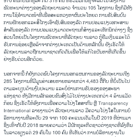
970 ຄົນກັບນັກທຸລະ ກິດ 315 ຄົນ ທີ່ຮ່ວມມືກັນທຸຈະລິດໃນໂຄງການ
ພັດທະນາຕ່າງໆຂອງລັດຖະບານລາວ ຈຳນວນ 105 ໂຄງການ ຊຶ່ງກໍມີທັງ
ການໃຊ້ອຳນາດໜ້າທີ່ເພື່ອສະແຫວງຫາຜົນປະໂຫຍດ ການຮັບສິນບົນ
ການຍັກຍອກແລະສໍ້ໂກງເອົາຊັບສິນຂອງລັດ ການປອມແປງເອກະສານ
ສຳຄັນຂອງລັດ ການປອມແປງມາດຕະຖານກໍ່ສ້າງແລະເທັກນິກຕ່າງໆ ຊຶ່ງ
ສ່ວນໃຫຍ່ເປັນໂຄງການພັດທະນາທີ່ລັດຖະບ ານລາວ ກູ້ຢືມເງິນແລະໄດ້
ຮັບການຊ່ອຍເຫຼືອລ້າຈາກຕ່າງປະເທດເປັນດ້ານຫລັກນັ້ນ ຍັງເຮັດໃຫ້
ລັດຖະບານລາວຖືກນານາຊາດກົດດັນເພື່ອໃຫ້ແກ້ໄຂບັນຫາທີ່ເກີດຂຶ້ນ
ຢ່າງຮີບດ່ວນອີກດ້ວຍ.
ນອກຈາກນີ້ ກໍຍັງກວດພົບໂຄງການນອກແຜນການຂອງລັດຖະບານເຖິງ
285 ໂຄງການທີ່ມີມູນຄ່າເສຍຫາຍຫລາຍກວ່າ 4,483 ຕື້ກີບ ທີ່ບໍ່ໍ່ເປັນໄປ
ຕາມລະບຽບດ້ານງົບປະມານ ແລະບໍ່ຜ່ານການຮັບຮອງຂອງສະພາ
ແຫ່ງຊາດ ທັງມີການລັກລອບຂົນສົ່ງໄມ້ໄປຕ່າງປະເທດກວ່າ 4 ລ້ານແມັດ
ກ້ອນ ຊຶ່ງເຮັດໃຫ້ອົງການເພື່ອຄວາມໂປ່ງໃສສາກົນ ຫຼື Transparency
International ລາຍງານວ່າ ລັດຖະບານລາວ ມີຄວາມໂປ່ງໃສໃນການບໍ
ລິຫານາງານທີ່ລະດັບ 29 ຈາກ 100 ຄະແນນເຕັມໃນປີ 2019 ທີ່ຜ່ານມາ
ຊຶ່ງເທົ່າກັບປີ 2018 ໝາຍຄວາມວ່າ ມີນັກທຸລະກິດຊາວຕ່າງຊາດທີ່ລົງທຶນ
ໃນລາວພຽງແຕ່ 29 ຄົນໃນ 100 ຄົນ ທີ່ເຫັນວ່າ ການບໍລິຫານງານໃນ