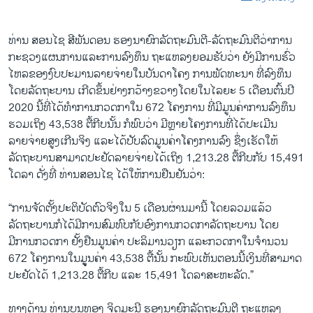
ທ່ານ ສອນໄຊ ສີພັນດອນ ຮອງນາຍົກລັດຖະມົນຕີ-ລັດຖະມົນຕີວ່າການ
ກະຊວງແຜນການແລະການລົງທຶນ ຖະແຫລງຍອມຮັບວ່າ ຍັງມີການຮົ່ວ
ໄຫລຂອງງົບປະມານລາຍຈ່າຍໃນບັນດາໂຄງ ການພັດທະນາ ທີ່ລົງທຶນ
ໂດຍລັດຖະບານ ເກີດຂຶ້ນຢ່າງກວ້າງຂວາງໂດຍໃນໄລຍະ 5 ເດືອນຕົ້ນປີ
2020 ນີ້ທີ່ໄດ້ທຳການກວດກາໃນ 672 ໂຄງການ ທີ່ມີມູນຄ່າການລົງທຶນ
ຮວມເຖິງ 43,538 ຕື້ກີບນັ້ນ ກໍພົບວ່າ ມີຫຼາຍໂຄງການທີ່ໄດ້ປະເມີນ
ລາຍຈ່າຍສູງເກີນຈິງ ແລະໄດ້ປັບລົດມູນຄ່າໂຄງການລົງ ຊຶ່ງເຮັດໃຫ້
ລັດຖະບານສາມາດປະຢັດລາຍຈ່າຍໄດ້ເຖິງ 1,213.28 ຕື້ກີບກັບ 15,491
ໂດລາ ດັ່ງທີ່ ທ່ານສອນໄຊ ໄດ້ໃຫ້ການຢືນຢັນວ່າ:
“ການຈັດຕັ້ງປະຕິບັດຕົວຈິງໃນ 5 ເດືອນຜ່ານມານີ້ ໂດຍລວມແລ້ວ
ລັດຖະບານກໍໄດ້ມີການສົມທົບກັບອົງການກວດກາລັດຖະບານ ໂດຍ
ມີການກວດກາ ຢັ້ງຢືນມູນຄ່າ ປະລິມານວຽກ ແລະກວດກາໃນຈຳນວນ
672 ໂຄງການໃນມູູນຄ່າ 43,538 ຕື້ນັ້ນ ກະພົບເຫັນຕອນນີ້ເງິນທີ່ສາມາດ
ປະຢັດໄດ້ 1,213.28 ຕື້ກີບ ແລະ 15,491 ໂດລາສະຫະລັດ.”
ທາງດ້ານ ທ່ານບຸນທອງ ຈິດມະນີ ຮອງນາຍົກລັດຖະມົນຕີ ຖະແຫລງ