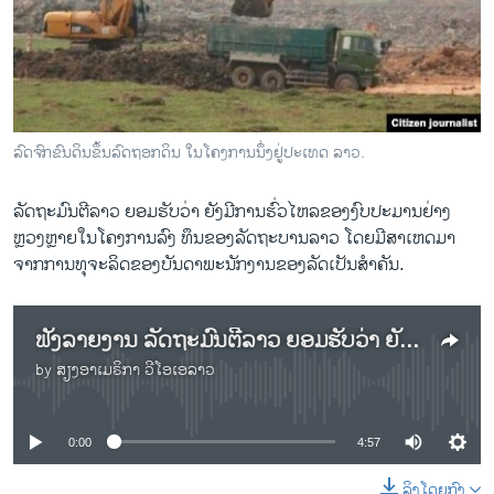
ວິທະຍາສາດ-ເທັກໂນໂລຈີ
ທຸລະກິດ
ພາສາອັງກິດ
ວີດີໂອ
ລົດຈົກຂົນດິນຂຶ້ນລົດຖອກດິນ ໃນໂຄງການນຶ່ງຢູ່ປະເທດ ລາວ.
ສຽງ
ລັດຖະມົນຕີລາວ ຍອມຮັບວ່າ ຍັງມີການຮົ່ວໄຫລຂອງງົບປະມານຢ່າງ
ລາຍການກະຈາຍສຽງ
ຫຼວງຫຼາຍໃນໂຄງການລົງ ທຶນຂອງລັດຖະບານລາວ ໂດຍມີສາເຫດມາ
ຕິດຕາມພວກເຮົາ ທີ່
ລາຍງານ
ຈາກການທຸຈະລິດຂອງບັນດາພະນັກງານຂອງລັດເປັນສຳຄັນ.
ຟັງລາຍງານ ລັດຖະມົນຕີລາວ ຍອມຮັບວ່າ ຍັງມີການຮົ່ວໄຫລ ຂອງງົບປະມານ ຢ່າງຫຼວງຫຼາຍໃນໂຄງການລົງທຶນ ຂອງລັດຖະບານ ລາວ
ພາສາຕ່າງໆ
by
ສຽງອາເມຣິກາ ວີໂອເອລາວ
No media source currently available
0:00
4:57
ລິງໂດຍກົງ