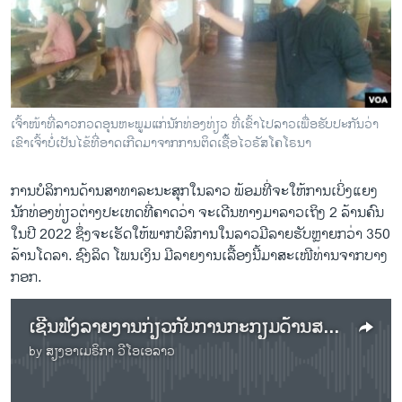
ວິທະຍາສາດ-ເທັກໂນໂລຈີ
ທຸລະກິດ
ພາສາອັງກິດ
ວີດີໂອ
ເຈົ້າ​ໜ້າ​ທີ່​ລາວກວດ​ອຸ​ນ​ຫະ​ພູມ​ແກ່​ນັກ​ທ່ອງ​ທ່ຽວ ທີ່​ເຂົ້າ​ໄປ​ລາວ​ເພື່ອ​ຮັບ​ປະ​ກັນ​ວ່າ​
ສຽງ
ເຂົາ​ເຈົ້າ​ບໍ່​ເປັນ​ໄຂ້​ທີ່​ອາດ​ເກີດ​ມາ​ຈາກ​ການ​ຕິດ​ເຊື້ອ​ໄວ​ຣັ​ສ​ໂຄ​ໂຣ​ນາ
ລາຍການກະຈາຍສຽງ
ການບໍລິການດ້ານສາທາລະນະສຸກໃນລາວ ພ້ອມທີ່ຈະໃຫ້​ການ​ເບິ່ງ​ແຍງ
ຕິດຕາມພວກເຮົາ ທີ່
ນັກທ່ອງທ່ຽວຕ່າງປະເທດທີ່​ຄາດ​ວ່າ ຈະ​ເດີນ​ທາງ​ມາ​ລາວເຖິງ 2 ລ້ານຄົນ
ລາຍງານ
ໃນປີ 2022 ຊຶ່ງ​ຈະເຮັດໃຫ້ພາກບໍລິການໃນລາວມີລາຍຮັບຫຼາຍກວ່າ 350
ລ້ານໂດລາ. ຊົງ​ລິດ ໂພນ​ເງິນ ມີ​ລາຍ​ງານ​ເລື້ອງນີ້​ມາ​ສະ​ເໜີ​ທ່ານ​ຈາກ​ບາງ
ກອກ.
ພາສາຕ່າງໆ
ເຊີ​ນ​ຟັງ​ລາຍ​ງານ​ກ່ຽວ​ກັບ​ການກະ​ກຽມ​ດ້ານ​ສາ​ທາ​ລະ​ນະ​ສຸກ​ເພື່ອ​ຕ້ອ​ນ​ຮັບ​ນັກ​ທ່ອງ​ທ່ຽວ​ເຂົ້າ​ໄປ​ລາວ
by
ສຽງອາເມຣິກາ ວີໂອເອລາວ
No media source currently available