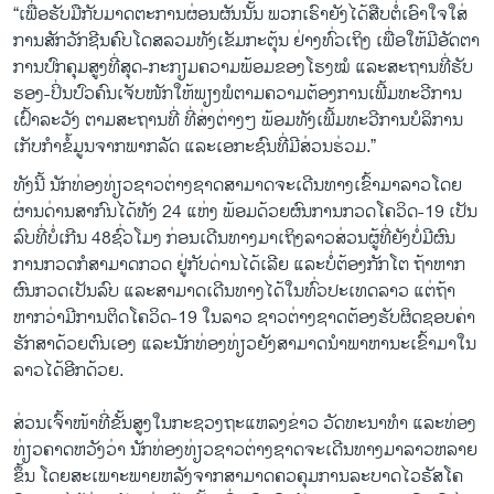
“ເພື່ອຮັບມືກັບມາດຕະການຜ່ອນ​ຜັນນັ້ນ ພວກ​ເຮົາຍັງ​ໄດ້​ສືບ​ຕໍ່​ເອົາ​ໃຈ​ໃສ່​
ການ​ສັກວັກ​ຊີນ​ຄົບໂດ​ສລວມ​ທັງ​ເຂັມ​ກະ​ຕຸ້ນ ຢ່າງ​ທົ່ວ​ເຖິງ ເພື່ອ​ໃຫ້​ມີ​ອັດຕາ​
ການ​ປົກ​ຄຸມ​ສູງ​ທີ່ສຸດ-ກະ​ກຽມຄວາມພ້ອມຂອງໂຮງໝໍ ແລະສະ​ຖານ​ທີ່​ຮັບ​
ຮອງ-ປິ່​ນ​ປົວຄົນ​ເຈັບ​ໜັກ​ໃຫ້​ພຽງ​ພໍ​ຕາມ​ຄວາມ​ຕ້ອງ​ການ​ເພີ້ມ​ທະ​ວີ​ການ​
ເຝົ້າ​ລະ​ວັງ ຕາມ​ສະ​ຖານ​ທີ່ ທີ່​ສ່ງ​ຕ່າງໆ ພ້ອມທັງ​ເພີ້ມ​ທະວີ​ການ​ບໍລິການ​
ເກັບ​ກຳ​ຂໍ້​ມູນ​ຈາກ​ພາກ​ລັດ ​ແລະເອກະ​ຊົນ​ທີ່ມີ​ສ່ວນ​ຮ່ວມ.”
ທັງ​ນີ້ ນັ​ກ​ທ່ອງ​ທ່ຽວ​ຊາວ​ຕ່າງ​ຊາດ​ສາ​ມາດ​ຈະ​ເດີນ​ທາງ​ເຂົ້າມາ​ລາວ​ໂດຍ​
ຜ່ານ​ດ່ານ​ສາ​ກົນ​ໄດ້​ທັງ 24 ​ແຫ່ງ ພ້ອ​ມ​ດ້ວຍ​ຜົນ​ການກວດ​ໂຄວິດ-19 ​ເປັນ​
ລົບ​ທີ່​ບໍ່​ເກີນ 48ຊົ່ວ​ໂມງ ກ່ອນ​ເດີນ​ທາງ​ມາ​ເຖິງ​ລາວສ່ວນ​ຜູ້​ທີ່​ຍັງ​ບໍ່​ມີ​ຜົນ​
ການກວດກໍ​ສາ​ມາດກວດ ​ຢູ່​ກັບ​ດ່ານ​ໄດ້​ເລີຍ ແລະ​ບໍ່​ຕ້ອງ​ກັກ​ໂຕ ຖ້​າ​ຫາກ​
ຜົນ​ກວດ​ເປັນ​ລົບ ແລະ​ສາ​ມາດ​ເດີນ​ທາງ​ໄດ້​ໃນ​ທົ່ວ​ປະ​ເທດ​ລາວ ແຕ່​ຖ້າ​
ຫາກວ່າ​ມີ​ການ​ຕິດ​ໂຄວິດ-19 ​ໃນ​ລາວ ​ຊາວ​ຕ່າງ​ຊາດ​ຕ້ອງ​ຮັບ​ຜິດ​ຊອບ​ຄ່າ​
ຮັກ​ສາ​ດ້ວຍ​ຕົນ​ເອງ ແລະ​ນັກ​ທ່ອງ​ທ່ຽວ​ຍັງ​ສາ​ມາດນຳ​ພາ​ຫາ​ນະ​ເຂົ້າ​ມາ​ໃນ​
ລ​າວ​ໄດ້ອີກດ້ວຍ.
​ສ່ວນ​ເຈົ້າ​ໜ້າ​ທີ່​ຂັ້ນ​ສູງ​ໃນ​ກະ​ຊວງ​ຖະ​ແຫລງ​ຂ່າວ ວັດ​ທະ​ນາ​ທຳ ແລະ​ທ່ອງ​
ທ່ຽວຄາດ​ຫວັງ​ວ່າ​ ນັກ​ທ່ອງ​ທ່ຽວ​ຊາວ​ຕ່າງ​ຊາດ​ຈະ​ເດີນ​ທາງ​ມາ​ລາວ​ຫລາຍ​
ຂຶ້ນ ໂດຍ​ສະ​ເພາະພາຍ​ຫລັງ​ຈາກ​ສາ​ມາດ​ຄວ​ຄຸມ​ການ​ລະ​ບາດ​ໄວ​ຣັ​ສ​ໂຄ