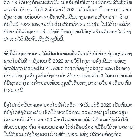
ວິດ-19 ໄດ້​ຢ່າງ​ຄັກ​ແນ່​ແລ້ວ​ນັ້ນ ເມື່ອ​ສົມ​ທົບ​ກັບ​ການ​ເປີດ​ການ​ເດີນ​ລົດ​ໄຟ​
ລາວ​ຈີນ ນັບ​ຈາກ​ວັນ​ທີ 3 ທັນ​ວ​າ ປີ 2021 ເປັນ​ຕົ້​ນ​ມາ​ນັ້ນ ທາງ​ການ​ລາວ
ຍັງຄາດ​ໝາຍ​ດ້ວຍ​ວ່າ ​ຈະ​ມີ​ຊາວ​ຈີນ​ເດີນ​ທາງ​ມາ​ລ​າວ​ເກີນກວ່າ 1 ລ້ານ​
ຄົນ​ໃນ​ປີ 2022 ແລະ​ຈະ​ເພີ້ມ​ຂຶ້ນ​ ເກີນກວ່າ 25 ເປີ​ເຊັນ ໃນ​ປີ​ຕໍ່​ໄປ ແຕ່​ວ່າ​
ບັນ​ຫາ​ກໍ​ຄື​ລັດ​ຖະ​ບານ​ຈີນ ຍັງ​ຄົງ​ບໍ່​ອະ​ນຸ​ຍາດ​ໃຫ້​ຊາວ​ຈີນ​ເດີນ​ທາງ​ໄປ​ຕ່າງ​
ປະ​ເທດ​ໄດ້ເລີຍ​ຈົນ​ເຖິງ​ປັດ​ຈຸ​ບັນ​ນີ້.
ທັງ​ນີ້ລັດ​ຖະ​ບານ​ລາວ​ໄດ້​ເປີດ​ປະ​ເທດ​ເພື່ອ​ຕ້ອນ​ຮັບ​ນັກ​ທ່ອງ​ທ່ຽວ​ຊາວ​ຕ່າງ​
ຊາດ​ໃນ​ວັນ​ທີ 1 ມັງ​ກອນ ​ປີ 2022 ພາຍ​ໃຕ້​ໂຄງ​ການ​ສົ່ງ​ເສີມ​ການ​ທ່ອງ​
ທ່ຽວ​ສີ​ຂຽວ ທີ່​ແບ່ງ​ເປັນ 2 ປະ​ເພດ ຄື​ເຂດ​ທ່ອງ​ທ່ຽວ​ສີ​ຂຽວ ແລະ​ເສັ້ນ​ທາງ​
ການ​ທ່ອ​ງ​ທ່ຽວ​ສີ​ຂຽວ​ທີ່​ແບ່ງ​ການ​ດຳ​ເນີນ​ງານ​ອອກ​ເປັນ 3 ໄລ​ຍະ ຫາກ​ແຕ່​
ກໍ​ມີຊາວ​ຕ່າງ​ຊາດ​ຈຳ​ນວນ​ໜ້ອຍ​ດຽວທີ່​ເດີນ​ທາງ​ມາ​ລາວ​ໃນ 4 ເດືອນ ຕົ້ນ​
ປີ 2022 ນີ້.
ຍິ່ງ​ໄປ​ກວ່າ​ນັ້ນ​ການ​ລະ​ບາດ​ໄ​ວ​ຣັ​ສ​ໂຄວິດ-19 ນັບ​ແຕ່​ປີ 2020 ເປັນ​ຕົ້ນ​ມາ​
ກໍຍັງ​ໄດ້​ສົ່ງ​ຜົນ​ກະ​ທົບ​ ເຮັດ​ໃຫ້​ພາກບໍ​ລິ​ການ ແລະ​ທ່ອງ​ທ່ຽວ​ໃນ​ລາວ​ສູນ​
ເສຍ​ລາຍ​ຮັບ​ເກີນກວ່າ 700 ລ້​ານ​ໂດ​ລາ​ສະ​ຫະ​ລັດ ຕໍ່​ປີ ແລະ​ຍັງ​ເຮັ​ດ​ໃຫ້​
ຫົວ​ໜ່ວຍທຸ​ລະ​ກິດ ຈຳ​ນວນ​ຫລາຍ ໄດ້​ຂໍ​ເລື່ອນ​ຊຳ​ລະ​ໜີ້​ສິນ​ໃຫ້​ທະ​ນາ​ຄານ
ໃນ​ນີ້​ກໍ​ຮວມ​ເຖິງ​ໂຮງ​ແຮມ ບ້ານ​ພັກ 2,920 ແຫ່ງ ​ບໍ​ລິ​ການ​ທ່ອງ​ທ່ຽວ