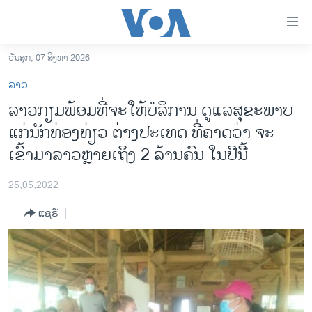
ລິ້ງ
ສຳຫລັບ
ເຂົ້າ
ວັນສຸກ, 07 ສິງຫາ 2026
ຫາ
ໂຮມເພຈ
ລາວ
ຂ້າມ
ລາວ
ລາວກຽມພ້ອມທີ່ຈະໃຫ້ບໍ​ລິ​ການ ດູ​ແລສຸ​ຂະ​ພາບ​
ຂ້າມ
ອາເມຣິກາ
ແກ່ນັກທ່ອງທ່ຽວ ຕ່າງປະເທດ ທີ່​ຄາດ​ວ່າ ຈະ​​
ຂ້າມ
ໄປ
ການເລືອກຕັ້ງ ປະທານາທີບໍດີ ສະຫະລັດ 2024
ເຂົ້າມາ​ລາວຫຼາຍ​ເຖິງ 2 ລ້ານຄົນ ໃນປີນີ້
ຫາ
ຂ່າວ​ຈີນ
ຊອກ
25,05,2022
ຄົ້ນ
ໂລກ
ແຊຣ໌
ເອເຊຍ
ອິດສະຫຼະພາບດ້ານການຂ່າວ
ຊີວິດຊາວລາວ
ຊຸມຊົນຊາວລາວ