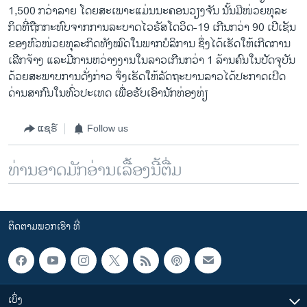
1,500 ກວ່າ​ລາຍ ໂດຍ​ສະ​ເພາະ​ແມ່ນ​ນະ​ຄອນ​ວຽງ​ຈັນ ນັ້​ນ​ມີ​ໜ່ວຍ​ທຸ​ລະ​
ກິດ​ທີ່ຖືກ​ກະ​ທົບ​ຈາກ​ການ​ລະ​ບາດ​ໄວ​ຣັ​ສ​ໂດ​ວິດ-19 ​ເກີນກວ່າ 90 ເປີ​ເຊັນ
ຂອງ​ຫົ​ວ​ໜ່ວຍ​ທຸ​ລະ​ກິດ​ທັງ​ໝົດ​ໃນ​ພາກບໍ​ລິ​ການ ຊຶ່ງ​ໄດ້ເຮັດ​ໃຫ້ເກີ​ດການ​
ເລີກ​ຈ້າງ ແລະ​ມີ​ການ​ຫວ່າງງ​ານ​ໃນ​ລາວ​ເກີນກວ່າ 1 ລ້ານ​ຄົນ​ໃນ​ປັດ​ຈຸ​ບັນ
ດ້ວຍ​ສະ​ພາບ​ການ​ດັ່ງ​ກ່າວ ຈຶ່ງ​ເຮັດ​ໃຫ້​ລັດ​ຖະ​ບານ​ລາວ​ໄດ້​ປະ​ກາດ​ເປີດ​
ດ່ານ​ສາ​ກົນ​ໃນ​ທົ່ວ​ປະ​ເທດ ເພື່ອ​ຮັບ​ເອົາ​ນັກ​ທ່ອງ​ທ່ຽ
ແຊຣ໌
Follow us
ທ່ານອາດມັກອ່ານເລື້ອງນີ້ຕື່ມ
ຕິດຕາມພວກເຮົາ ທີ່
ເບິ່ງ