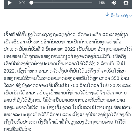
0:00
4:58
ລິງໂດຍກົງ
ເຈົ້າ​ໜ້າ​ທີ່​ຂັ້ນ​ສູງໃນກະຊວງຖະແຫຼງຂ່າວ-ວັດທະນະທຳ ແລະທ່ອງທ່ຽວ
ເປີດເຜີຍວ່າ ເປົ້າໝາຍສຳຄັນຂອງການເປີດດ່ານສາກົນທຸກ​ແຫ່ງທົ່ວ
ປະເທດ ນັບແຕ່ວັນທີ 9 ພຶດສະພາ 2022 ເປັນຕົ້ນມາ ລັດຖະບານລາວໄດ້
ມອບໝາຍໃຫ້ທຸກຂະແໜງການທີ່ກ່ຽວຂ້ອງຈະ​ຕ້ອງ​ຮ່ວມ​ມືກັນ ເພື່ອດຶງ
ເອົານັກທ່ອງທ່ຽວຕ່າງປະເທດເຂົ້າມາລາວໃຫ້ໄດ້​ເຖິງ 2 ລ້ານຄົນ ໃນປີ
2022, ເຊິ່ງຖ້າຫາກສາ​ມາດຈັດຕັ້ງປະຕິບັດໄດ້​ແທ້​ຈິງ ກໍ​ຈະເຮັດ​ໃຫ້​ຂະ​
ແໜງ​ການ​ບໍລິການ​ໃນ​ລາວ​ສາມາດ​ສ້າງ​ລາຍ​ຮັບ​ໄດ້​ຫຼາຍ​ກວ່າ 350 ລ້ານ​
ໂດ​ລາ ທັງ​ຍັງຄາດ​ວ່າ​ຈະ​ເພີ່ມ​ຂຶ້ນ​ເປັນ 700 ລ້ານ​ໂດ​ລາ​ ໃນ​ປີ 2023 ແລະ​
ເພື່ອ​ເຮັດ​ໃຫ້​ສາ​ມາດ​ບັນ​ລຸ​ເປົ້າ​ໝາຍ​ດັ່ງ​ກ່າວ​ໄດ້​ຢ່າງ​ແທ້​ຈິງ ລັດ​ຖະ​ບານ​
ລາວ ກໍ​ຍັງ​ໄດ້​ສັ່ງ​ການ ໃຫ້​ດຳ​ເນີນ​ມາດ​ຕະ​ການສະກັດ​ກັ້ນ​ການ​ລະບາດ​
ຂອງ​ພະຍາດ​ໂຄ​ວິດ-19 ຢ່າງ​ເຂັ້ມ​ງວດ ໃນນັ້ນລວມມີ ການກຽມພ້ອມດ້ານ
ສາທາລະນະສຸກເພື່ອໃຫ້ບໍລິການ ແລະ ເບິ່ງ​ແຍງນັກທ່ອງທ່ຽວໄດ້​ຢ່າງທົ່ວ
ເຖິງໃນທົ່ວປະເທດ ດັ່ງ​ທີ່ເຈົ້າໜ້າທີ່ຂັ້ນສູງຂອງລັດຖະບານລາວ ໄດ້ໃຫ້​
ການ​ຢືນ​ຢັນ​ວ່າ: