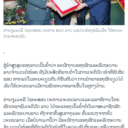
ວິທະຍາສາດ-ເທັກໂນໂລຈີ
ທຸລະກິດ
ພາສາອັງກິດ
ທ່ານຈູມມະລີ ໄຊຍະສອນ ປະທານ ສປປ ລາວ ມອບໄບຍ້ອງຍໍຊົມເຊີຍ ໃຫ້ຄະນະ
ວີດີໂອ
ນຳພາກອງທັບ
ສຽງ
.
ລາຍການກະຈາຍສຽງ
ຕິດຕາມພວກເຮົາ ທີ່
ຜູ້ນຳສູງສຸດຂອງລາວເນັ້ນຍ້ຳວ່າ ພະນັກງານຂອງພັກແລະລັດຖະບານ
ລາຍງານ
ລາວຈຳນວນບໍ່ໜ້ອຍ ຍັງມີປະສິດທິພາບຕ່ຳໃນການປະຕິບັດ ໜ້າທີ່ຮັບຜິດ
ຊອບ ຫາກແຕ່ໃນຂະນະດຽວກັນ ກໍຢືນຢັນວ່າ ການນຳພາຂອງພັກດຽວໄດ້
ເຮັດໃຫ້ປະເທດລາວມີການພັດທະນາຫລາຍຂື້ນໃນທຸກໆດ້ານ.
ພາສາຕ່າງໆ
ທ່ານຈູມມະລີ ໄຊຍະສອນ ປະທານປະເທດລາວແລະເລຂາທິການໃຫຍ່
ພັກປະຊາຊົນປະຕິວັດ ລາວ ໄດ້ຖະແຫລງເນັ້ນຍ້ຳຕໍ່ບັນດາສະມາຊິກພັກ
ແລະລັດຖະບານລາວ ທັງຈາກຂັ້ນສູນກາງແລະ ຂັ້ນແຂວງຈາກທົ່ວ
ປະເທດລາວ ເມື່ອບໍ່ນານມານີ້ວ່າ ມີພະນັກງານຂອງພັກແລະລັດຖະບານ
ຈຳ ນວນບໍ່ໜ້ອຍທີ່ຍັງປະຕິບັດໜ້າທີ່ໃນຄວາມຮັບຜິດຊອບ ຫລືວຽກງານທີ່