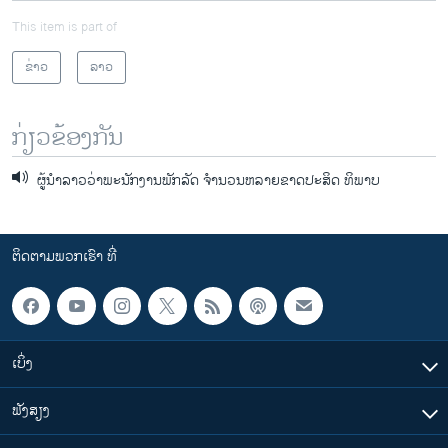
This item is part of
ຂ່າວ
ລາວ
ກ່ຽວຂ້ອງກັນ
ຜູ້ນຳລາວວ່າພະນັກງານພັກລັດ ຈຳນວນຫລາຍຂາດປະສິດ ທິພາບ
ຕິດຕາມພວກເຮົາ ທີ່
ເບິ່ງ
ຟັງສຽງ