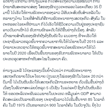
ແຕ່ຢ່າງໃດກໍຕາມ ທ່ານຈູມມະລີ ກໍໄດ້ສະແດງຄວາມເຊື່ອໝັ້ນວ່າ ການ
ນຳພາອັນສະຫລາດສ່ອງ ໃສຂອງພັກດຽວຕະຫລອດໄລຍະເກືອບ 35 ປີ
ມານີ້ ໄດ້ເຮັດໃຫ້ການພັດທະນາຂອງລາວ ມີອັນປະສົບຜົນສຳເຫລັດໃນ
ຫລາຍໆດ້ານ ໂດຍທີ່ສຳຄັນກໍຄືການພັດທະນາທາງເສດຖະກິດ-ສັງຄົມ ໃນ
ຕະຫລອດໄລຍະທີ່ຜ່ານມາ ກໍໄດ້ເຮັດໃຫ້ຊີວິດຄວາມເປັນຢູ່ຂອງປະຊາຊົນ
ລາວບັນດາເຜົ່າໄດ້ ຮັບການຍົກລະດັບໃຫ້ດີຂື້ນຢ່າງຕໍ່ເນຶ່ອງ. ສຳລັບ
ເປົ້າໝາຍສຳຄັນຂອງພັກກໍຍັງຄົງຢືນຢັດໃນ ແນວທາງ ທີ່ຈະເຮັດໃຫ້
ປະຊາຊົນລາວຫລຸດພົ້ນຈາກຄວາມຍາກຈົນໃຫ້ໄດ້ພາຍໃນປີ 2015 ແລະ
ນຳພາປະເທດຊາດໃຫ້ຫລຸດພົ້ນຈາກສະພາບດ້ອຍພັດທະນາໃຫ້ໄດ້
ພາຍໃນປີ 2020 ເພື່ອເປັນພື້ນຖານຮອງຮັບການພັດທະນາລາວ ໃຫ້ເປັນ
ປະເທດອຸດສາຫະກຳທັນສະໄໝໃນອະນາ ຄົດ.
ທ່ານຈູມມະລີ ໄດ້ຖະແຫລງເນັ້ນຍ້ຳດ້ວຍວ່າ ການພັດທະນາທາງ
ເສດຖະກິດພາຍໃຕ້ນະໂຍບາຍ ປ່ຽນແປງໃໝ່ຂອງພັກໃນໄລຍະ 20 ກວ່າ
ປີມານີ້ ໄດ້ເປັນຜົນເຮັດໃຫ້ເສດຖະກິດມີການຂະຫຍາຍ ຕົວເພີ່ມຂື້ນຢ່າງຕໍ່
ເນຶ່ອງໃນອັດຕາສະເລ່ຍບໍ່ຫລຸດ 5 ເປີເຊັນ ໃນແຕ່ລະປີ ຊຶ່ງກໍເປັນຜົນເຮັດ
ໃຫ້ ຍອດຜະລິດຕະພັນລວມພາຍໃນປະເທດ ຫລືມູນຄ່າ GDP ສາມາດ
ຄິດສະເລ່ຍເປັນລາຍຮັບຂອງ ປະຊາຊົນລາວໄດ້ເພີ່ມຂື້ນຈາກ 85 ໂດລາຕໍ່
ຄົນ ໃນປີ 1975 ເປັນຫລາຍກວ່າ 900 ໂດລາຕໍ່ຄົນ ໃນປັດຈຸບັນ. ຍິ່ງໄປ