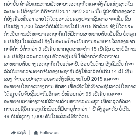
ກວ່ານັ້ນ ສຳລັບແຜນການພັດທະນາເສດຖະກິດແລະສັງຄົມແຫ່ງຊາດໃນ
ລະຍະ 5 ປີຂ້າງໜ້າ ກໍຄືຈາກປີ 2011 ຫາປີ 2015 ນັ້ນ ຜູ້ນຳພັກຂອງລາວ
ກໍຍັງເຊື່ອໝັ້ນວ່າ ລາຍໄດ້ໂດຍສະເລ່ຍຂອງປະຊາຊົນລາວ ຈະເພີ່ມ ຂື້ນ
ເປັນເຖິງ 1,700 ໂດລາຕໍ່ຄົນຕໍ່ປີພາຍໃນປີ 2015 ອີກດ້ວຍ ທັງນີ້ໂດຍຈະ
ດຳເນີນການພັດທະນາເສດຖະກິດໃຫ້ມີການຂະຫຍາຍຕົວເພີ່ມຂື້ນ ບໍ່ຫລຸດ
8 ເປີເຊັນ ໃນແຕ່ລະປີ ຊຶ່ງໃນຂະນະນີ້ຈະເປັນການຂະຫຍາຍ​ໂຕຂອງພາກ
ກະສິກຳ ບໍ່ຕ່ຳກວ່າ 3 ເປີເຊັນ ພາກອຸດສາຫະກຳ 15 ເປີເຊັນ ພາກບໍລິການ
6.5 ເປີເຊັນ ແລະຄວບຄຸມ ອັດຕາເງິນເຟີ້ ໃຫ້ຕ່ຳກວ່າອັດຕາການ
ຂະຫຍາຍຕົວທາງເສດຖະກິດໃນແຕ່ລະປີ. ສ່ວນໃນດ້ານ ສັງຄົມນັ້ນ ກໍຈະ
ລົດບັນຫາຄວາມຍາກຈົນຂອງປະຊາຊົນລົງໃຫ້ເຫລືອບໍ່ເກີນ 14 ເປີ ເຊັນ
ຂອງ ຈຳນວນປະຊາກອນລາວທັງໝົດພາຍໃນປີ 2015 ແລະຈະ
ຂະຫຍາຍໂອກາດທາງການ ສຶກສາ ເພື່ອເຮັດໃຫ້ເຍົາວະຊົນລາວມີໂອກາດ
ໄດ້ຮຽນຈົນຈົບຊັ້ນປະຖົມສຶກສາ ບໍ່ໜ້ອຍກວ່າ 95 ເປີເຊັນ ແລະຈະ
ຂະຫຍາຍຕາໜ່າງການບໍລິການດ້ານສາທາລະນະສຸກ ເພື່ອຫລຸດ​ອັດຕາ
ການເສຍຊີວິດ ຂອງເດັກນ້ອຍທີ່ມີອາຍຸຕ່ຳກວ່າ 1 ປີ ລົງສູ່ລະດັບ ບໍ່ເກີນ
49 ຄົນຕໍ່ທຸກໆ 1,000 ຄົນໃນແຕ່ລະປີອີກດ້ວຍ.
ແຊຣ໌
Follow us