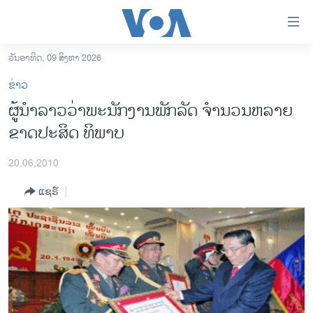
ລິ້ງ
ສຳຫລັບ
ເຂົ້າ
ວັນອາທິດ, 09 ສິງຫາ 2026
ຫາ
ໂຮມເພຈ
ຂ່າວ
ຂ້າມ
ລາວ
ຜູ້ນຳລາວວ່າພະນັກງານພັກລັດ ຈຳນວນຫລາຍ
ຂ້າມ
ອາເມຣິກາ
ຂາດປະສິດ ທິພາບ
ຂ້າມ
ໄປ
ການເລືອກຕັ້ງ ປະທານາທີບໍດີ ສະຫະລັດ 2024
ຫາ
20,06,2010
ຂ່າວ​ຈີນ
ຊອກ
ແຊຣ໌
ຄົ້ນ
ໂລກ
ເອເຊຍ
ອິດສະຫຼະພາບດ້ານການຂ່າວ
ຊີວິດຊາວລາວ
ຊຸມຊົນຊາວລາວ