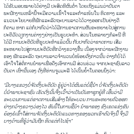
ໄດ້ຮັບມອບໝາຍໄດ້ຢ່າງມີ ປະສິດທິຜົນຕ່ຳ ໂດຍເຖິງແມ່ນວ່າບັນດາ
ພະນັກງານເຫລົ່ານີ້ຈະມີຄວາມເຂົ້າໃຈແລະກຳແໜ້ນໃນ ທິດທາງ ແລະ
ແນວນະໂຍບາຍທີ່ພັກແລະລັດຖະບານລາວໄດ້ວາງອອກເປັນຢ່າງດີ
ກໍຕາມ ຫາກ ແຕ່ກໍປາກົດວ່າໄດ້ມີການຂາດການຜັນຂະຫຍາຍໄປສູ່ການ
ປະຕິວັດວຽກງານຕ່າງໆຢ່າງເປັນຮູບປະທຳ. ສ່ວນໃນຫລາຍໆກໍລະນີ ທີ່
ໄດ້ມີ ການປະຕິບັດທີ່ຮູບປະທຳແລ້ວນັ້ນ ກັບປາກົດວ່າຂາດການ ເສີມ
ຂະຫຍາຍໄປສູ່ການປະຕິບັດທີ່ກວ້າງຂວາງຂື້ນ ເນຶ່ອງຈາກວ່າພະນັກງານ
ຂອງ ພັກແລະລັດ ຖະບານລາວຈຳນວນບໍ່ໜ້ອຍດັ່ງກ່າວນັ້ນ ຕ່າງກໍບໍ່ໄດ້
ເອົາໃຈໃສ່ຕໍ່ການນຳພາເພື່ອດຶງເອົາການມີ ສ່ວນຮ່ວມ ຈາກປະຊາຊົນລາວ
ບັນດາ ເຜົ່ານັ້ນເອງ ດັ່ງທີ່ທ່ານຈູມມະລີ ໄດ້ເນັ້ນຍ້ຳໃນຕອນນຶ່ງວ່າ:
“ມີບາງແຂວງບໍ່ຈັດຕັ້ງປະຕິບັດ ຮູ້ຢູ່ວ່າໄດ້ຜົນແຕ່ບໍ່ຊີ້ນຳ ບໍ່ຈັດຕັ້ງປະຕິບັດ
ບໍ່ນຳພາປະຊາຊົນ ເຮັດດັ່ງນັ້ນຈຶ່ງເວົ້າວ່າເປັນບັນຫາຊຸກຍູ້ທີ່ ເອີ້ນວ່າມີ
ຂະບວນການແຕ່ຂາດການເສີມສ້າງໃຫ້ຂະບວນ ການຂະຫຍາຍຕົວອອກ
ຢ່າງກວ້າງຂວາງວ່ອງໄວ ອັນນີ້ໃນການຊີ້ນຳ ນຳພາຂອງ ຂົງເຂດແຂ່ງຂັນ
ຍ້ອງຍໍເຂົ້າໃສ່ການຈັດຕັ້ງປະຕິບັດແນວທາງຂອງພວກເຮົາຕົວຈິງນີ້ ຈຶ່ງມີ
ບາງດ້ານທີ່ຮູ້ວ່າມັນຖືກ ທິດແຕ່ກໍໄປຊ້າ”