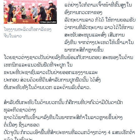
ແຕ່ຢ່າງໃດກໍຕາມເຈົ້າໜ້າທີ່ຂັ້ນສູງໃນ
ອົງການກວດກາຂອງ
ລັດຖະບານລາວ ກໍໄດ້ ໃຫ້ການຍອມຮັບ
ວ່າການທີ່ລັດຖະບານ ລາວໄດ້ໃຫ້ການ
ໂຮງງານຜະລິດເກືອກາລີຂອງ
ສະໜັບສະໜຸນແລະສົ່ງ ເສີມການ
ຈີນໃນລາວ
ລົງທຶນ ຈາກຕ່າງປະເທດໃຫ້ເຂົ້າມາໃນ
ພາກກະສິກໍາຫຼາຍຂຶ້ນ
ໂດຍຊາວຕ່າງຊາດເປັນຝ່າຍລົງທຶນພ້ອມກັບການຕອບ ສະໜອງໃນດ້ານ
ເທກນິກແລະແນວພັນພືດທີ່ຈະປູກ ໃນ
ຂະນະທີ່ປະຊາຊົນລາວເປັນຝ່າຍອອກແຮງງານແລະ
ປະກອບ ສ່ວນດ້ວຍທີ່ດິນສໍາລັບການປູກພືດນັ້ນ ໄດ້ສົ່ງ
ຜົນກະທົບທັງໃນດ້ານບວກ ແລະດ້ານລົບຕໍ່ລາວ.
ສໍາລັບຜົນກະທົບໃນດ້ານບວກນັ້ນ ກໍຄືການທີ່ປາກົດວ່າມີບັນດານັກ
ທຸລະກິດຊາວຕ່າງ
ຊາດໄດ້ພາກັນເຂົ້າມາລົງທຶນໃນພາກກະສິກໍາໃນລາວຫຼາຍຂຶ້ນຢ່າງ
ຕໍ່ເນື່ອງ ຊຶ່ງມາຮອດ
ປັດຈຸບັນ ກໍກວມເອົາພື້ນທີ່ສໍາປະທານທີ່ລວມກວ້າງກວ່າງ 4 ແສນເຮັກຕ້າ