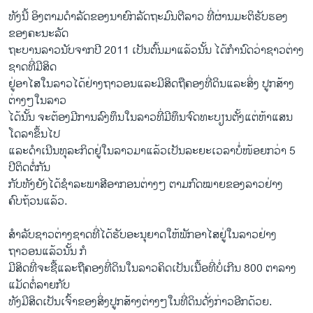
ທັງນີ້ ອິງຕາມດໍາລັດຂອງນາຍົກລັດຖະມົນຕີລາວ ທີ່ຜ່ານມະຕິຮັບຮອງ
ຂອງຄະນະລັດ
ຖະບານລາວນັບຈາກປີ 2011 ເປັນຕົ້ນມາແລ້ວນັ້ນ ໄດ້ກໍານົດວ່າຊາວຕ່າງ
ຊາດທີ່ມີສິດ
ຢູ່ອາໄສໃນລາວໄດ້ຢ່າງຖາວອນແລະມີສິດຖືຄອງທີ່ດິນແລະສິ່ງ ປູກສ້າງ
ຕ່າງໆໃນລາວ
ໄດ້ນັ້ນ ຈະຕ້ອງມີການລົງທຶນໃນລາວທີ່ມີທຶນຈົດທະບຽນຕັ້ງແຕ່ຫ້າແສນ
ໂດລາຂຶ້ນໄປ
ແລະດໍາເນີນທຸລະກິດຢູ່ໃນລາວມາແລ້ວເປັນລະຍະເວລາບໍ່ໜ້ອຍກວ່າ 5
ປີຕິດຕໍ່ກັນ
ກັບທັງຍັງໄດ້ຊໍາລະພາສີອາກອນຕ່າງໆ ຕາມກົດໝາຍຂອງລາວຢ່າງ
ຄົບຖ້ວນແລ້ວ.
ສໍາລັບຊາວຕ່າງຊາດທີ່ໄດ້ຮັບອະນຸຍາດໃຫ້ພັກອາໄສຢູ່ໃນລາວຢ່າງ
ຖາວອນແລ້ວນັ້ນ ກໍ
ມີສິດທີ່ຈະຊື້ແລະຖືຄອງທີ່ດິນໃນລາວຄິດເປັນເນື້ອທີ່ບໍ່ເກີນ 800 ຕາລາງ
ແມັດຕໍ່ລາຍກັບ
ທັງມີສິດເປັນເຈົ້າຂອງສິ່ງປູກສ້າງຕ່າງໆໃນທີ່ດິນດັ່ງກ່າວອີກດ້ວຍ.