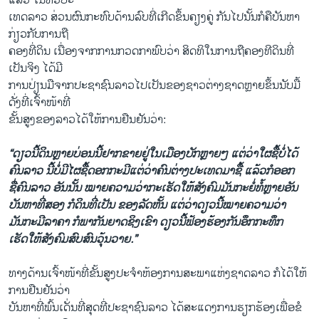
ແລ້ວ ໃນທົ່ວປະ
ເທດລາວ ສ່ວນຜົນກະທົບດ້ານລົບທີ່ເກີດຂຶ້ນຄຽງຄູ່ ກັນໄປນັ້ນກໍຄືບັນຫາ
ກ່ຽວກັບການຖື
ຄອງທີ່ດິນ ເນື່ອງຈາກການກວດກາພົບວ່າ ສິດທິໃນການຖືຄອງທີດິນທີ່
ເປັນຈິງ ໄດ້ມີ
ການປ່ຽນມືຈາກປະຊາຊົນລາວໄປເປັນຂອງຊາວຕ່າງຊາດຫຼາຍຂຶ້ນນັບມື້
ດັ່ງທີ່ເຈົ້າໜ້າທີ່
ຂັ້ນສູງຂອງລາວໄດ້ໃຫ້ການຢືນຢັນວ່າ:
“
ດຽວນີ້ດິນຫຼາຍບ່ອນນີ້ຢາກຂາຍຢູ່ໃນເມືອງບັກຫຼາຍໆ ແຕ່ວ່າໃຜຊື້ບໍ່ໄດ້
ຄົນລາວ ນີ້ບໍ່ມີໄຜຊື້ດອກກະມີແຕ່ວ່າຄົນຕ່າງປະເທດມາຊື້ ແລ້ວກໍອອກ
ຊື່ຄົນລາວ ອັນນັ້ນ ໝາຍຄວາມວ່າກະເຮັດໃຫ້ສັງຄົມມັນກະຍໍ່ທໍ້ຫຼາຍອັນ
ບັນຫາທີ່ສອງ ກໍດິນທີ່ເປັນ ຂອງລັດຫັ້ນ ແຕ່ວ່າດຽວນີ້ໝາຍຄວາມວ່າ
ມັນກະມີລາຄາ ກໍພາກັນຍາດຊິງເຂົາ ດຽວນີ້ຟ້ອງຮ້ອງກັນອຶກກະທຶກ
ເຮັດໃຫ້ສັງຄົມສົບສົນວຸ້ນວາຍ.”
ທາງດ້ານເຈົ້າໜ້າທີ່ຂັ້ນສູງປະຈໍາຫ້ອງການສະພາແຫ່ງຊາດລາວ ກໍໄດ້ໃຫ້
ການຢືນຢັນວ່າ
ບັນຫາທີ່ພົ້ນເດັ່ນທີ່ສຸດທີ່ປະຊາຊົນລາວ ໄດ້ສະແດງການຮຽກຮ້ອງເພື່ອຂໍ