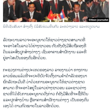
ວິທະຍາສາດ-ເທັກໂນໂລຈີ
ທຸລະກິດ
ພາສາອັງກິດ
ພິທີເຊັນສັນຍາ ສ້າງຕັ້ງ ບໍລິສັດຮ່ວມທຶນກັນ ລະຫວ່າງລາວ ແລະຫວຽດນາມ
ວີດີໂອ
ລັດຖະບານລາວຈະອະນຸຍາດໃຫ້ຊາວຕ່າງຊາດສາມາດທີ່
ສຽງ
ຈະອາໄສໃນລາວໄດ້ຢ່າງຖາວອນ ກັບທັງຍັງມີສິດຖືຄອງທີ່
ລາຍການກະຈາຍສຽງ
ດິນແລະສິ່ງປູກສ້າງຕ່າງໆ ເຊັ່ນອາຄານສໍານັກງານ ແລະທີ່
ຕິດຕາມພວກເຮົາ ທີ່
ຢູ່ອາໄສເປັນຂອງຕົນອີກດ້ວຍ.
ລາຍງານ
ກະຊວງການຕ່າງປະເທດຂອງລາວ ລາຍງານວ່າ ທາງການ
ລາວພ້ອມແລ້ວທີ່ຈະປະຕິບັດຈັດຕັ້ງຕາມຄໍາດໍາລັດຂອງນາ
ພາສາຕ່າງໆ
ຍົກລັດຖະມົນຕີ ວ່າດ້ວຍການອະນຸຍາດໃຫ້ຊາວຕ່າງຊາດ
ສາມາດ ທີ່ຈະອາໄສຢູ່ໃນລາວຢ່າງຖາວອນ ແລະຊາວຕ່າງ
ຊາດທີ່ໄດ້ຮັບການອະນຸຍາດດັ່ງກ່າວ ກໍຍັງມີສິດທີ່ຈະຊື້ທີດິນ
ແລະປຸກສ້າງບ້ານ ຫຼືອາຄານສໍານັກງານຕ່າງໆ ເປັນຂອງຕົນ
ເອງໄດ້ ຕາມກົດໝາຍໃນລາວອີກດ້ວຍ.