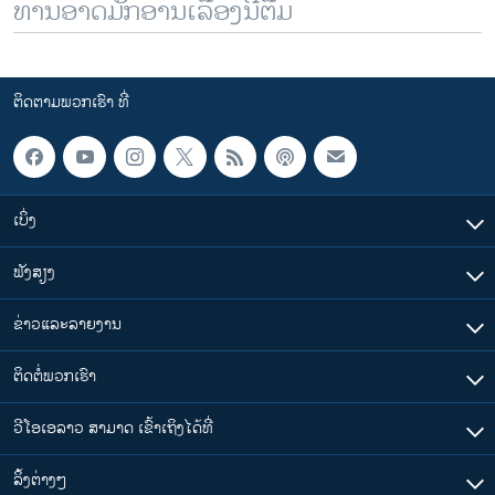
ທ່ານອາດມັກອ່ານເລື້ອງນີ້ຕື່ມ
ຕິດຕາມພວກເຮົາ ທີ່
ເບິ່ງ
ຟັງສຽງ
ຂ່າວແລະລາຍງານ
ຕິດຕໍ່ພວກເຮົາ
ວີໂອເອລາວ ສາມາດ ເຂົ້າເຖິງໄດ້ທີ່
​ລິ້ງ​ຕ່າງໆ