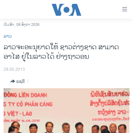
ລິ້ງ
ສຳຫລັບ
ເຂົ້າ
ວັນເສົາ, 08 ສິງຫາ 2026
ຫາ
ໂຮມເພຈ
ລາວ
ຂ້າມ
ລາວ
ລາວຈະອະນຸຍາດໃຫ້ ຊາວຕ່າງຊາດ ສາມາດ
ຂ້າມ
ອາເມຣິກາ
ອາໄສ ຢູ່ໃນລາວໄດ້ ຢ່າງຖາວອນ
ຂ້າມ
ໄປ
ການເລືອກຕັ້ງ ປະທານາທີບໍດີ ສະຫະລັດ 2024
ຫາ
29,05,2013
ຂ່າວ​ຈີນ
ຊອກ
ແຊຣ໌
ຄົ້ນ
ໂລກ
ເອເຊຍ
ອິດສະຫຼະພາບດ້ານການຂ່າວ
ຊີວິດຊາວລາວ
ຊຸມຊົນຊາວລາວ