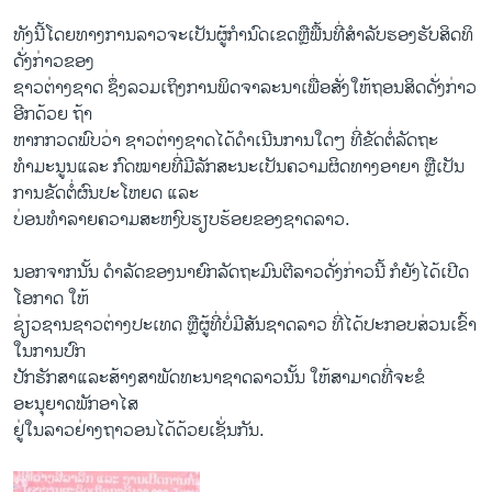
ທັງນີ້ໂດຍທາງການລາວຈະເປັນຜູ້ກໍານົດເຂດຫຼືພື້ນທີ່ສໍາລັບຮອງຮັບສິດທິ
ດັ່ງກ່າວຂອງ
ຊາວຕ່າງຊາດ ຊຶ່ງລວມເຖິງການພິດຈາລະນາເພື່ອສັ່ງໃຫ້ຖອນສິດດັ່ງກ່າວ
ອີກດ້ວຍ ຖ້າ
ຫາກກວດພົບວ່າ ຊາວຕ່າງຊາດໄດ້ດໍາເນີນການໃດໆ ທີ່ຂັດຕໍ່ລັດຖະ
ທໍາມະນູນແລະ ກົດໝາຍທີ່ມີລັກສະນະເປັນຄວາມຜິດທາງອາຍາ ຫຼືເປັນ
ການຂັດຕໍ່ຜົນປະໂຫຍດ ແລະ
ບ່ອນທໍາລາຍຄວາມສະຫງົບຮຽບຮ້ອຍຂອງຊາດລາວ.
ນອກຈາກນັ້ນ ດໍາລັດຂອງນາຍົກລັດຖະມົນຕີລາວດັ່ງກ່າວນີ້ ກໍຍັງໄດ້ເປີດ
ໂອກາດ ໃຫ້
ຊ່ຽວຊານຊາວຕ່າງປະເທດ ຫຼືຜູ້ທີ່ບໍ່ມີສັນຊາດລາວ ທີ່ໄດ້ປະກອບສ່ວນເຂົ້າ
ໃນການປົກ
ປັກຮັກສາແລະສ້າງສາພັດທະນາຊາດລາວນັ້ນ ໃຫ້ສາມາດທີ່ຈະຂໍ
ອະນຸຍາດພັກອາໄສ
ຢູ່ໃນລາວຢ່າງຖາວອນໄດ້ດ້ວຍເຊັ່ນກັນ.