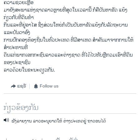
ຄວາມຊ່ວຍເຫຼືອ
ມາຍັງສະພາແຫ່ງຊາດລາວຫຼາຍທີ່ສຸດໃນເວລານີ້ ກໍຄືບັນຫາຂັດ ແຍ້ງ
ກ່ຽວກັບທີ່ດິນທໍາ
ກິນແລະທີ່ຢູ່ອາໄສ ຊຶ່ງສ່ວນໃຫຍ່ກໍເປັນບັນຫາຂັດແຍ້ງກັບລັດຖະບານ
ແລະບັນດາອົງ
ການປົກຄອງທ້ອງຖິ່ນໃນທົ່ວປະເທດ ທີ່ມີສາເຫດ ສໍາຄັນມາຈາກການໃຫ້
ສໍາປະທານທີ່
ດິນແກ່ພາກເອກກະຊົນລາວແລະຕ່າງຊາດ ທີ່ໄດ້ໄປທັບຫຼືກວມເອົາທີ່ດິນ
ຂອງປະຊາຊົນ
ລາວດ້ວຍໃນຂະນະດຽວກັນ.
ແຊຣ໌
Follow us
ກ່ຽວຂ້ອງກັນ
ຟັງລາຍງານ ລາວອະນຸຍາດໃຫ້ ຕ່າງປະເທດຢູ່ ຖາວອນໄດ້