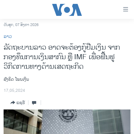
ລິ້ງ
ສຳຫລັບ
ເຂົ້າ
ວັນສຸກ, 07 ສິງຫາ 2026
ຫາ
ໂຮມເພຈ
ລາວ
ຂ້າມ
ລາວ
ລັດຖະບານລາວ ອາດຈະຕ້ອງກູ້ຢືມເງິນ ຈາກ
ຂ້າມ
ອາເມຣິກາ
ກອງທຶນການເງິນສາກົນ ຫຼື IMF ເພື່ອຟື້ນຟູ
ຂ້າມ
ໄປ
ການເລືອກຕັ້ງ ປະທານາທີບໍດີ ສະຫະລັດ 2024
ວິກິດການທາງດ້ານເສດຖະກິດ
ຫາ
ຂ່າວ​ຈີນ
ຊອກ
ຊົງຣິດ ໂພນເງິນ
ຄົ້ນ
ໂລກ
17,05,2024
ເອເຊຍ
ແຊຣ໌
ອິດສະຫຼະພາບດ້ານການຂ່າວ
ຊີວິດຊາວລາວ
ຊຸມຊົນຊາວລາວ