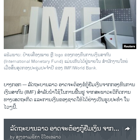
ວິທະຍາສາດ-ເທັກໂນໂລຈີ
ທຸລະກິດ
ພາສາອັງກິດ
ວີດີໂອ
ສຽງ
ແຟ້ມພາບ: ປ້າຍເຄື່ອງໝາຍ ຫຼື logo ຂອງກອງທຶນການເງິນສາກົນ
(International Monetary Fund) ແມ່ນເຫັນໄດ້ຢູ່ພາຍໃນ ສຳນັກງານໃຫຍ່
ລາຍການກະຈາຍສຽງ
ຕິດຕາມພວກເຮົາ ທີ່
ເມື່ອສິ້ນສຸດກອງປະຊຸມປະຈຳປີ ຂອງ IMF/World Bank.
ລາຍງານ
ບາງກອກ —
ລັດຖະບານລາວ ອາດຈະຕ້ອງຂໍກູ້ຢືມເງິນຈາກກອງທິນການ
ເງິນສາກົນ (IMF) ສຳລັບນຳໃຊ້ໃນການຟື້ນຟູ ຈາກສະພາວະວິກິດການ
ພາສາຕ່າງໆ
ທາງເສດຖະກິດ ແລະການເງິນຂອງຊາດໃຫ້ໄດ້ຢ່າງເປັນຮູບປະທຳ ໃນ
ໄວໆນີ້.
ລັດຖະບານລາວ ອາດຈະຕ້ອງກູ້ຢືມເງິນ ຈາກກອງທຶນການເງິນສາກົນ ຫຼື IMF ເພື່ອຟື້ນຟູວິກິດການທາງດ້ານເສດຖະກິດ
by
ສຽງອາເມຣິກາ ວີໂອເອລາວ