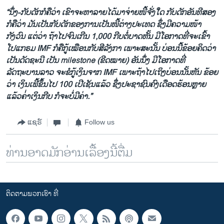
“ນຶ່ງ-ກັບດັກກໍຄືວ່າ ເຂົາຈະຫາລາຍໄດ້ມາຈ່າຍໜີ້ຈັ່ງໃດ ກັບດັກອັນທີສອງ
ກໍຄືວ່າ ມັນເປັນກັບດັກຂອງການເປັນໜີ້ຕ່າງປະເທດ ຊຶ່ງມີຄວາມໜ້າ
ກັງວົນ ແຕ່ວ່າ ຖ້າໄປຈົນເກີນ 1,000 ກີບຕໍ່ບາດຫັ້ນ ມີໂອກາດທີ່ຈະເຂົ້າ
ໂປແກຣມ
IMF ກໍຄືກູ້ເໝືອນກັບສີລັງກາ ເພາະສະນັ້ນ ບ່ອນນີ້ຂ້ອຍຄິດວ່າ
ເປັນດັດຊະນີ ເປັນ milestone (ຂີດໝາຍ) ອັນນຶ່ງ ມີໂອກາດທີ່
ລັດຖະບານລາວ ຈະຂໍກູ້ເງິນຈາກ IMF ເພາະຖ້າໄປເຖິງບ່ອນນັ້ນຫັນ ຂ້ອຍ
ວ່າ ເງິນເຟີ້ຂຶ້ນໄປ 100 ເປີເຊັນແລ້ວ ຊຶ່ງປະຊາຊົນຄົງເດືອດຮ້ອນຫຼາຍ
ແລ້ວຄ່່າເງິນກີບ ກໍຈະບໍ່ມີຄ່າ.”
ແຊຣ໌
Follow us
ທ່ານອາດມັກອ່ານເລື້ອງນີ້ຕື່ມ
ຕິດຕາມພວກເຮົາ ທີ່