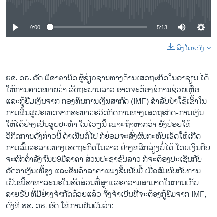
No media source currently available
0:00
5:13
ລິງໂດຍກົງ
ຮສ. ດຣ. ອັດ ພິສາວານິດ ຜູ້ຊ່ຽວຊານທາງດ້ານເສດຖະກິດໃນອາຊຽນ ໄດ້
ໃຫ້ການຄາດໝາຍວ່າ ລັດຖະບານລາວ ອາດຈະຕ້ອງຂໍການຊ່ວຍເຫຼືອ
ແລະກູ້ຢືມເງິນຈາກ ກອງທຶນການເງິນສາກົດ (IMF) ສຳລັບນຳໃຊ້ເຂົ້າໃນ
ການຟື້ນຟູປະເທດຈາກສະພາວະວິດກິດການທາງເສດຖະກິດ-ການເງິນ
ໃຫ້ໄດ້ຢ່າງເປັນຮູບປະທຳ ໃນໄວໆນີ້ ເພາະຖ້າຫາກວ່າ ຍັງປ່ອຍໃຫ້
ວິກິດການດັ່ງກ່າວນີ້ ດຳເນີນຕໍ່ໄປ ກໍຍ່ອມຈະສົ່ງຜົນກະທົບເຮັດໃຫ້ເກີດ
ການລົ້ມລະລາຍທາງເສດຖະກິດໃນລາວ ຢ່າງຫລີກລ່ຽງບໍ່ໄດ້ ໂດຍເງິນກີບ
ຈະຕົກຕ່ຳລັງຈົນບ9ມີລາຄາ ສ່ວນປະຊາຊົນລາວ ກໍຈະຕ້ອງປະເຊີນກັບ
ອັດຕາເງິນເຟີ້ສູງ ແລະສິນຄ້າລາຄາແພງຂຶ້ນນັບມື້ ເມື່ອສົມທົບກັບການ
ເປັນໜີ້ສາທາລະນະໃນສັດສ່ວນທີ່ສູງແລະຄວາມສາມາດໃນການເກັບ
ລາຍຮັບ ທີ່ມີຢ່າງຈຳກັດດ້ວຍແລ້ວ ຈຶ່ງຈຳເປັນທີ່ຈະຕ້ອງກູ້ຢືມຈາກ IMF,
ດັ່ງທີ່ ຮສ. ດຣ. ອັດ ໃຫ້ການຢືນຢັນວ່າ: