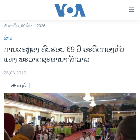
ລິ້ງ
ສຳຫລັບ
ເຂົ້າ
ວັນອາທິດ, 09 ສິງຫາ 2026
ຫາ
ໂຮມເພຈ
ຂ່າວ
ຂ້າມ
ລາວ
ການສະ​ຫຼອງ​ ຄົບ​ຮອບ 69 ປີ ​ອະ​ດີດກອງ​ທັບ
ຂ້າມ
ອາເມຣິກາ
ແຫ່ງ ພະ​ລາດ​ຊະ​ອາ​ນາ​ຈັກ​ລ​າວ
ຂ້າມ
ໄປ
ການເລືອກຕັ້ງ ປະທານາທີບໍດີ ສະຫະລັດ 2024
ຫາ
28,03,2019
ຂ່າວ​ຈີນ
ຊອກ
ແຊຣ໌
ຄົ້ນ
ໂລກ
ເອເຊຍ
ອິດສະຫຼະພາບດ້ານການຂ່າວ
ຊີວິດຊາວລາວ
ຊຸມຊົນຊາວລາວ