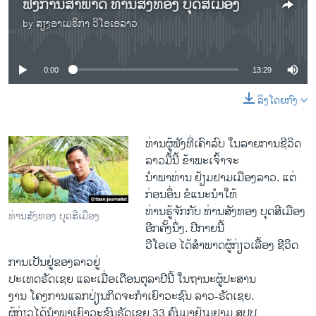
ຟັງການສຳພາດ ທ່ານສັງທອງ ບຸດສີເມືອງ
by
ສຽງອາເມຣິກາ ວີໂອເອລາວ
No media source currently available
0:00
13:29
ລິງໂດຍກົງ
ທ່ານ​ຜູ້​ຟັງ​ທີ່​ເຄົາລົບ ​ໃນລາຍການ​ຊີວິດ​
ລາວ​ມື້​ນີ້ ຂ້​າພະ​ເຈົ້າ​ຈະ​
ນຳພາ​ທ່ານ ຢ້ຽມ​ຢາມ​ເມືອງ​ລາວ. ​ແຕ່​
ກ່ອນ​ອຶ່ນ ຂໍ​ແນະນຳ​ໃຫ້
​ທ່ານຮູ້ຈັກ​ກັບ ທ່ານ​ສັງ​ທອງ ບຸດ​ສີ​ເມືອງ
ທ່ານສັງທອງ ບຸດສີເມືອງ
ອີກ​ຄັ້ງ​ນຶ່ງ. ປີ​ກາຍນີ້
ວີ​ໂອ​ເອ ​ໄດ້ສຳພາດຜູ້ກ່ຽວເລື້ອງ ຊີວິດ
ການ​ເປັນ​ຢູ່​ຂອງລາວຢູ່​
ປະ​ເທດຣັດ​ເຊຍ ​ແລະ​ເມື່ອ​ເດືອນຕຸລາ​ປີ​ນີ້ ໃນ​ຖານະ​ຜູ້​ປະສານ​
ງານ ​ໂຄງການ​ແລກປ່ຽນກິດຈະກຳເຍົາວະ​ຊົນ ລາວ-ຣັດ​ເຊຍ.
ຜູ້ກ່ຽວໄດ້ນຳພາ​ເຍົາວະ​ຊົນຣັດ​ເຊຍ 33 ຄົນມາຢ້ຽມຢາມ ສປປ