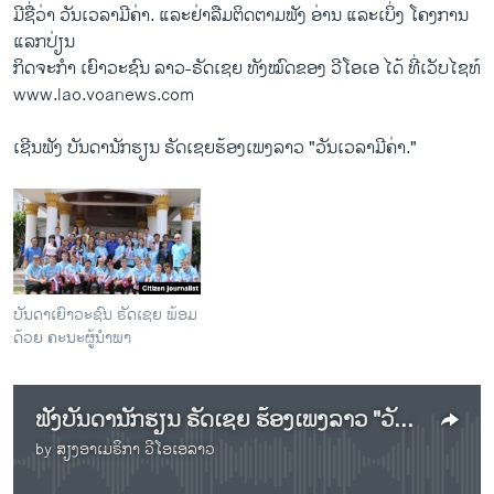
ມີ​ຊື່ວ່າ ວັນ​ເວລາ​ມີຄ່າ. ​ແລະ​ຢ່າ​ລືມ​ຕິດຕາມ​ຟັງ ອ່ານ ​ແລະເບິ່ງ​ ​ໂຄ​ງການ​
ແລກປ່ຽນ
ກິດຈະກຳ ​ເຍົາວະ​ຊົນ ລາວ-ຣັດ​ເຊຍ ທັງ​ໝົດຂອງ ວີໂອ​ເອ ​ໄດ້ ​ທີ່​ເວັບ​ໄຊ​ທ໌
www.lao.voanews.com
ເຊີນຟັງ ບັນດານັກຮຽນ ຣັດເຊຍຮ້ອງເພງລາວ "ວັນເວລາມີຄ່າ."
ບັນດາເຍົາວະຊົນ ຣັດເຊຍ ພ້ອມ
ດ້ວຍ ຄະນະຜູ້ນຳພາ
ຟັງບັນດານັກຮຽນ ຣັດເຊຍ ຮ້ອງເພງລາວ "ວັນເວລາມີຄ່າ"
by
ສຽງອາເມຣິກາ ວີໂອເອລາວ
No media source currently available