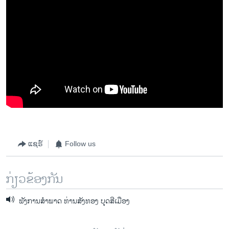
ແຊຣ໌
Follow us
ກ່ຽວຂ້ອງກັນ
ຟັງການສຳພາດ ທ່ານສັງທອງ ບຸດສີເມືອງ