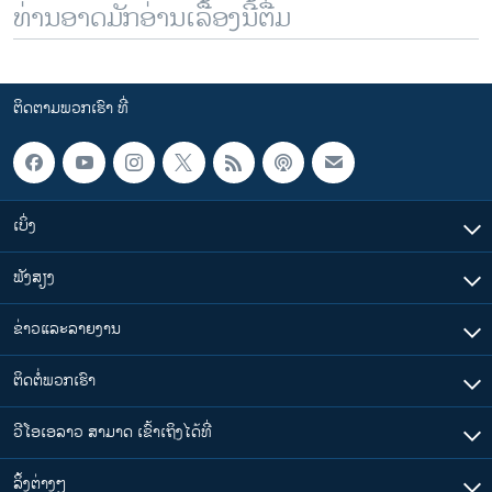
ທ່ານອາດມັກອ່ານເລື້ອງນີ້ຕື່ມ
ຕິດຕາມພວກເຮົາ ທີ່
ເບິ່ງ
ຟັງສຽງ
ຂ່າວແລະລາຍງານ
ຕິດຕໍ່ພວກເຮົາ
ວີໂອເອລາວ ສາມາດ ເຂົ້າເຖິງໄດ້ທີ່
​ລິ້ງ​ຕ່າງໆ