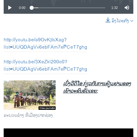
0:00
1:32
ລິງໂດຍກົງ
http://youtu.be/a9OvKjIsXag?
list=UUQDAgVv6ebFAm7ePCeT7ghg
http://youtu.be/3XeZkl200o0?
list=UUQDAgVv6ebFAm7ePCeT7ghg
ເບິ່ງວີດີໂອ ກ່ຽວກັບການຢ້ຽມຢາມຂອງ
ເຍົາວະຊົນຣັດເຊຍ:
ຂະບວນຊ້າງ ທີ່ເມືອງປາກຊ່ອງ