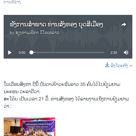
ການຂີ່ຊ້າງ
ຟັງການສຳພາດ ທ່ານສັງທອງ ບຸດສີເມືອງ
by
ສຽງອາເມຣິກາ ວີໂອເອລາວ
No media source currently available
0:00
2:29
ລິງໂດຍກົງ
ໃນເດືອນ​ສິງຫາ ປີ​ນີ້ ບັນດາເຍົາວະ​ຊົນ​ລາວ 35 ຄົນ​ໄດ້ໄປ​ຢ້ຽມຢາມ​
ນະຄອນ ວະລາດີ​ວາ
ສະ​ໂຕ້​ບ ​ເປັນ​ເວລາ 21 ມື້. ທ່ານສັງ​ທອງ ​ໄດ້​ລາຍ​ງານ​ເຖິງການ​ຢ້ຽມຢາມ​
ວ່າ :