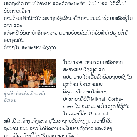
​ເສ​ດຖະກິດ ​ການ​ພັດທະນາ ​ແລະ​ວັດທະນະ​ທຳ. ​ໃນ​ປີ 1980 ໄດ້​ເລີ້ມມີ​
ບັນດານັກ​ວິຊາ​
ການ​ດ້ານ​ເທັກ​ນິກຣັດ​ເຊຍ​ ​ຖືກ​ສົ່ງ​ເຂົ້າ​ມາ​ໃຫ້ການ​ແນະນຳ​ຊ່ວຍ​ເຫລືອ​ຢູ່​ໃນ​
ລາວ ​ແລະ
ແຕ່ລະ​ປີ ບັນດານັກສຶກສາລາ​ວ ຫລາຍ​ຮ້ອຍ​ຄົນກໍໄ​ດ້ຮັບ​ທືນ​ໄປ​ຮຽນຕໍ່ ທີ່​
ສະຖານ​ບັນ
ຕ່າງໆ​ໃນ ສະຫະພາບ​ໂຊ​ວຽດ. ​
ໃນ​ປີ 1990 ການ​ຊ່ວຍ​ເຫລືອ​ຈາກ​
ສະຫະພາບ​ໂຊ​ວຽດ ​ແກ່
ສປປ ລາວ ​ໄດ້ເລີ້ມລົດ​ນ້ອຍ​ຖອຍ​ລົງ​ໃນ​
ທຸກ​ດ້ານ ​ຍ້ອນ​ການປະ
ຕິຮູບນະໂຍບາຍ​ໃໝ່ຂອງ
ສູ່ຂວັນ ຕ້ອນຮັບເຍົາວະຊົນ
ປະທານາທິບໍດີ Mikhail Gorba-
ຣັດເຊຍ
chev ໃນ ສະຫະ​ພາບໂຊ​ວຽດ ທີ່​ຮູ້ກັນ
ໃນ​ເວລາ​ນີ້ວ່າ Glasnost
ຫລື ​ເປີດກວ້າງແຈ້ງ​ຂາວ ຢູ່​ໃນສະຖານ​ບັນຕ່າງໆ. ​ເວລາ​ນີ້ ​ລັດ
ຖະບານ ສປປ ລາ​ວ ​ໄດ້​ຕິ​ດຕາມ​ນະ​ໂຍບາຍດັ່ງກ່າ​ວ ​ແລະຮ້ອງ
ການ​ເປີດກວ້າງນີ້​ວ່າ “ຈີນ​ຕະນາ​ການ​ໃໝ່.”