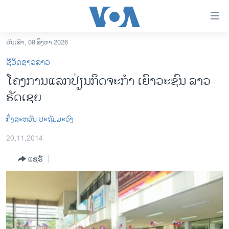
ລິ້ງ
ສຳຫລັບ
ເຂົ້າ
ວັນເສົາ, 08 ສິງຫາ 2026
ຫາ
ໂຮມເພຈ
ຊີວິດຊາວລາວ
ຂ້າມ
ລາວ
ໂຄງການແລກປ່ຽນກິດຈະກຳ ເຍົາວະຊົນ ລາວ-
ຂ້າມ
ອາເມຣິກາ
ຣັດເຊຍ
ຂ້າມ
ໄປ
ການເລືອກຕັ້ງ ປະທານາທີບໍດີ ສະຫະລັດ 2024
ຫາ
ກິ່ງສະຫວັນ ປະຖັມມະວົງ
ຂ່າວ​ຈີນ
ຊອກ
20,11,2014
ຄົ້ນ
ໂລກ
ແຊຣ໌
ເອເຊຍ
ອິດສະຫຼະພາບດ້ານການຂ່າວ
ຊີວິດຊາວລາວ
ຊຸມຊົນຊາວລາວ