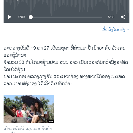
No media source currently available
0:00
5:59
ລິງໂດຍກົງ
​ລະຫວ່າງ​ວັນ​ທີ 19 ຫາ 27 ​ເດືອນຕຸລາ ທີ່​ຜ່ານ​ມາ​ນີ້​ ​ເຍົາວະ​ຊົນ ຣັດ​ເຊຍ ​
ແລະຜູ້ນຳ​ພາ
ຈຳນວນ 33 ຄົນ​ໄດ້​ມາ​ຢ້ຽມ​ຢາມ ສປປ ລາວ ​ເປັນ​ເວລາດົນ​ກວ່ານຶ່ງ​ອາທິດ ​
ໂດຍໄດ້​ຢ້ຽມ
ຢາມ​ ນະຄອນຫລວງວຽງ​ຈັນ ແລະປາກ​ຊ່ອງ ທາງພາກໃຕ້​ຂອງ ປະ​ເທດ​
ລາວ. ທ່ານສັງ​ທອງ ​ໄດ້ເລົ່າ​ຕໍ່ໄປ​ອີກ​ວ່າ :
ເຍົາວະຊົນຣັດເຊຍ ມ່ວນຊື່ນນຳ