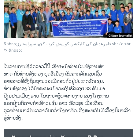
ວິທະຍາສາດ-ເທັກໂນໂລຈີ
ທຸລະກິດ
ພາສາອັງກິດ
ວີດີໂອ
&nbsp;عامرعدنان کی کلیکشن کو پیش کرتے کچھ سپراسٹارز<br /> <br
ສຽງ
/> &nbsp;
ລາຍການກະຈາຍສຽງ
ຕິດຕາມພວກເຮົາ ທີ່
ໃນລາຍການ​ຊີ​ວິດ​ລາວ​ມື້​ນີ້ ​ເຮົາ​ຈະ​ນຳ​ທ່ານ​ໄປຟັງ​ການ​ສຳ
ລາຍງານ
ພາດ ກັບທ່ານສັງ​ທອງ ບຸດ​ສີ​ເມືອງ ສັນ​ຊາດ​ລັດ​ເຊຍ​ເຊື້ອ
​ສາຍ​ລາວ​ທີ່​ຕັ້ງ​ຖິ່ນ​ຖານແລະ​ມີຄອບຄົວ​ຢູ່ປະເທດຣັດ​ເຊຍ.
ທ່ານ​ສັງ​ທອງ ​ໄດ້​ນຳ​ຄະນະ​ເຍົາວະ​ຊົນຣັ​ດ​ເຊຍ 33 ຄົນ ມາ
ພາສາຕ່າງໆ
ຢ້ຽມຢາມ​ເມືອງ​ລາວ ໃນ​ຖານະຜູ້ປະສາ​ນງານ​ ​ຂອງໂຄ​ງການ​
ແລກປ່ຽນກິດຈະກຳເຍົາວະ​ຊົນ ລາວ-ຣັດ​ເຊຍ ເມື່ອ​ເດືອນ​
ຕຸລາຜ່ານ​ມາເປັນເວລາດົນ​ກວ່າ​ນຶ່ງ​ອາທິດ. ກິ່ງ​ສະຫວັນ ມີ​ເລື້ອງ​ນີ້​ມາ​ເລົ່າ​
ສູ່​ທ່ານຟັງ.