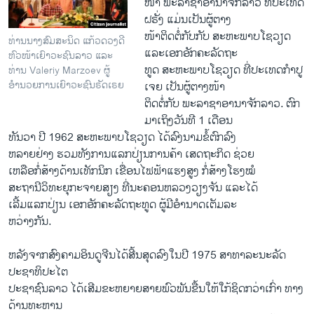
ໜ້າ ພະ​ລາຊາ​ອານາຈັກ​ລາວ ທີ່​ປ​ະ​ເທດ​
ຝຣັ່ງ ແມ່ນເປັນ​ຜູ້ຕາງ
ໜ້າ​ຕິດ​ຕໍ່​ກັບກັບ ສະຫະພາບ​ໂຊ​ວຽດ ​
ທ່ານນາງສົມສະນິດ ແກ້ວດວງດີ
ແລະ​ເອກ​ອັກຄະ​ລັດຖະ
ຫົວໜ້າເຍົາວະຊົນລາວ ແລະ
ທູດ ສະຫະພາບ​ໂຊ​ວຽດ ທີ່​ປະ​ເທດ​ກຳປູ​
ທ່ານ Valeriy Marzoev ຜູ້
ອຳນວຍການເຍົາວະຊົນຣັດເຣຍ
ເຈຍ ​ເປັນຜູ້​ຕາງໜ້າ
ຕິດ​ຕໍ່​ກັບ ພະ​ລາຊາ​ອານາຈັກ​ລາວ. ຕົກ​
ມາ​ເຖິງວັນ​ທີ 1 ​ເດືອນ​
ທັນ​ວາ ​ປີ 1962 ສະຫະພາບ​ໂຊ​ວຽດ ​ໄດ້​ລົງ​ນາມ​ຂໍ້​ຕົກລົງ
ຫລາຍ​ຢ່າງ ຮວມທັງ​ການ​ແລກປ່ຽນ​ການ​ຄ້າ ​ເສດຖະກິດ ຊ່ວຍ
​ເຫລືອກໍ່ສ້າງດ້ານ​ເທັກ​ນິກ ​ເຂື່ອນ​ໄຟຟ້າ​ແຮງ​ສູງ​ ​ກໍ່ສ້າງໂຮງໝໍ
​ສະຖານີ​ວິທະຍຸ​ກະຈາຍສຽງ ທີ່​ນະຄອນຫລວງ​ວຽງ​ຈັນ ​ແລະໄດ້
ເລີ້ມ​ແລກປ່ຽນ ​ເອກ​ອັກຄະ​ລັດຖະທູດ ຜູ້​ມີ​ອຳນາດ​ເຕັມ​ລະ
ຫວ່າງກັນ.
ຫລັງ​ຈາກສົງຄາມ​ອິນດູຈີນ​ໄດ້​ສີ້​ນສຸດລົງ​ໃນ​ປີ 1975 ສາທາລະນະ​ລັດ
ປະຊາ​ທິປະ​ໄຕ
ປະຊາ​ຊົນ​ລາວ ​ໄດ້ເສີມຂະຫຍາຍສາຍ​ພົວພັນ​ຂື້ນໃຫ້ໃກ້​ຊິດກວ່າ​ເກົ່າ ທາງ​
ດ້ານ​ທະຫານ