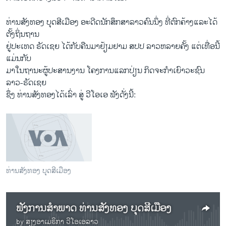
ທ່ານສັງ​ທອງ ບຸດ​ສີ​ເມືອງ ອະດີດ​ນັກ​ສຶກສາລາ​ວຄົນນຶ່ງ ​ທີ່ຕົກ​ຄ້າງແລະ​ໄດ້​
ຕັ້ງ​ຖິ່ນ​ຖານ
​ຢູ່ປະ​ເທດ ຣັດ​ເຊຍ ​ໄດ້ກັບ​ຄືນ​ມາ​ຢ້ຽມຢາມ ສປປ ລາວຫລາຍ​ຄັ້ງ ແຕ່ເທື່ອນີ້​
​ແມ່ນ​ກັບ
​ມາ​ໃນ​ຖານະ​ຜູ້​ປະສານ​ງານ ​ໂຄ​ງການ​ແລກປ່ຽນ ກິດຈະກຳ​ເຍົາວະ​ຊົນ
ລາວ-ຣັດ​ເຊຍ
ຊຶ່ງ ທ່ານ​ສັງ​ທອງໄດ້​ເລົ່າ ສູ່ ວີ​ໂອ​ເອ ຟັງດັ່ງນີ້:
ທ່ານສັງທອງ ບຸດສີເມືອງ
ຟັງການສຳພາດ ທ່ານສັງທອງ ບຸດສີເມືອງ
by
ສຽງອາເມຣິກາ ວີໂອເອລາວ