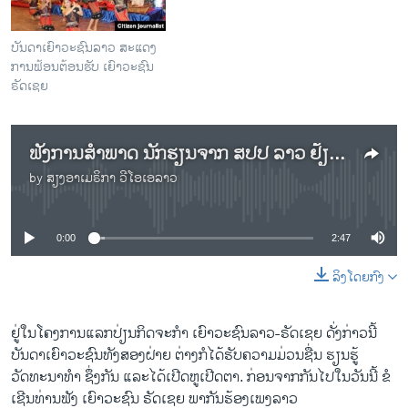
ບັນດາເຍົາວະຊົນລາວ ສະແດງ
ການຟ້ອນຕ້ອນຮັບ ເຍົາວະຊົນ
ຣັດເຊຍ
ຟັງການສຳພາດ ນັກຮຽນຈາກ ສປປ ລາວ ຢ້ຽມຢາມ ຣັດເຊຍ
by
ສຽງອາເມຣິກາ ວີໂອເອລາວ
No media source currently available
0:00
2:47
ລິງໂດຍກົງ
ຢູ່​ໃນໂຄ​ງການ​ແລກປ່ຽນກິດຈະກຳ ​ເຍົາວະ​ຊົນລາວ-ຣັດ​ເຊຍ ດັ່ງກ່າວ​ນີ້
ບັນ​ດາ​ເຍົາວະ​ຊົນ​ທັງ​ສອງ​ຝ່າຍ ຕ່າງກໍໄດ້​ຮັບ​ຄວາມ​ມ່ວນ​ຊື່ນ ​ຮຽນ​ຮູ້
ວັດທະນາ​ທຳ ຊຶ່ງ​ກັນ ​ແລະ​ໄດ້ເປີດ​ຫູ​ເປີດ​ຕາ. ກ່ອນ​ຈາກ​ກັນໄປໃນວັນນີ້ ຂໍ
ເຊີນທ່ານ​ຟັງ ​ເຍົາວະ​ຊົນ ຣັດ​ເຊຍ ພາກັນຮ້ອງ​ເພງລາວ​