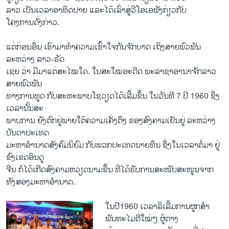
ລາວ ເປັນ​ເວລາອາທິດປາຍ ​ແລະໄດ້​ເລົ່າ​ສູ່​ວີໂອ​ເອຟັງກ່ຽວກັບ
ໂຄງການ​ດັ່ງກ່າວ.
ແຕ່​ກ່ອນ​ອຶ່ນ ​ເຮົາ​ມາ​ທຳ​ຄວາມເຂົ້າ​ໃຈກັນຈັກ​ບາ​ດ ​ເຖິງ​ສາຍພົວພັນ
ລະຫວ່າງ ລາວ-ຣັ​ດ​
ເຊຍ ​ວ່າ ​ມີ​ມາ​ແຕ່​ສະ​ໄໝ​ໃດ. ​ໃນ​ສະ​ໃໝອະດີດ​ ພະລາຊາ​ອານາຈັກລາວ ​
ສາຍພົວພັນ​
ທາງ​ການ​ທູດ ກັບສະຫະພາບ​ໂຊ​ວຽດ​ໄດ້​ເລີ້ມ​ຂຶ້ນ ​ໃນວັນ​ທີ 7 ປີ 1960 ຊຶ່ງ​
ເວລາ​ນັ້ນສະ
ພາບ​ການ ຍັງ​ຕົກ​ຢູ່​ພາຍ​ໃຕ້ຄວາມ​ເຄັ່ງ​ຕຶງ ຂອງສົງຄາມ​ເຢັນຢູ່ ລະຫວ່າງ
ບັນດາ​ປະ​ເທດ
​ມະຫາ​ອຳນາດສັງຄົມນິຍົມ ກັບ​ພວກປະ​ເທດ​ນາຍ​ທຶນ ຊຶ່ງໃນເວລາ​ຕໍ່​ມາ ຢູ່​
ຂົງເຂດ​ອິນດູ
ຈີນ ກໍໄດ້ເກີດສົງຄ​າມຫວຽດນາມຂຶ້ນ ທີ່ໄດ້​ຮັບ​ການສະໜັບສະໜູນ​ຈາກ
ທັງ​ສອງ​ມະຫາ​ອຳນາດ.​ ​
ໃນປີ1960 ເວລາລິ​ເລີ້ມ​ການ​ຜູກ​ສຳ​
ພັນທະ​ໄມຕີ​ໃໝ່ໆ​ ຜູ້ຕາງ