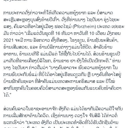
ການປະກາດດັ່ງກ່າວຈະກໍ່ໃຫ້ເກີດຄວາມຫຍຸ້ງຍາກ ແລະ ບໍ່ສາມາດ
ສະເຫຼີມສະຫຼອງບຸນສົ່ງທ້າຍປີເກົ່າ. ດັ່ງທີ່ທ່ານນາງ ໄຊປັນຍາ ຮຸ່ງໄຊຍະ
ແສງ, ຄົນລາວທີ່ອາໄສຢູ່ເມືອງ ຟອດໄຊມ໌ (Pforzheim) ປະເທດ ເຢຍຣະ
ມັນ ກ່າວວ່າ “ເລີ່ມແຕ່ວັນພຸດທີ 16 ທັນວາ ຫາວັນທີ 10 ເດືອນ ມັງກອນ
2021 ຈະມີ ການ ລັອກດາວ ຄັ້ງທີສອງ, ໂຮງຮຽນ, ຮ້ານຊັບພະສິນຄ້າ,
ຮ້ານເສີມສວຍ, ແລະ ຮ້ານບໍລິການຕ່າງໆແມ່ນໃຫ້ປິດ. ສຳລັບຮ້ານ
ອາຫານ, ຮ້ານເບເກີຣີ ແມ່ນມີແຕ່ ໃຫ້ຊື້ກັບໄປບ້ານໄດ້. ສ້ວນຮ້ານຊຸບເປີ
ມາເກັດທີ່ຂາຍເຄື່ອງບໍລິໂພກ, ຮ້ານຂາຍ ຢາ ຍັງໃຫ້ເປີດປົກກະຕິ.” ທ່ານ
ນາງ ໄຊປັນຍາ ກ່າວຕື່ມວ່າ “ບາງຄົນອາດຈະ ພົບຄວາມຫຍຸ້ງຍາກ ໃນ
ການພົບປະກັບພໍ່ແມ່ ທີ່ບໍ່ໄດ້ອາໄສຢູ່ເຮືອນດຽວກັນ ຫຼື ບາງຄົນທີ່ອາໄສຢູ່
ບ້ານພັກຄົນຊະລາ ທີ່ສຳຄັນແມ່ນເທດສະການຄຣິສມາສ ແລະ ປີໃໝ່
ສາກົນທຸກຄົນໃນຄອບຄົວບໍ່ສາມາດສະຫຼອງພ້ອມກັນແບບຄົບໜ້າຄົບຕາ
ໄດ້.”
ສ່ວນຄົນລາວໃນຣາຊະອານາຈັກ ອັງກິດ ແມ່ນໄດ້ພາກັນມີຄວາມດີໃຈກັບ
ການເລີ່ມສັກຢາຕ້ານໂຄວິດ. ເຊິ່ງທ່ານນາງ ດວງໃຈ ຈັນສິລິ ໄດ້ກ່າວຕໍ່
ພວກເຮົາວ່າ “ປະເທດ ອັງກິດ ເປັນປະເທດທໍາອິດທີ່ໄດ້ຮັບວັກຊີນຕ້ານ