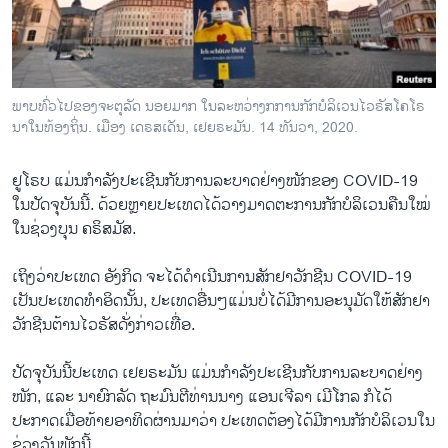
ວິທະຍາສາດ-ເທັກໂນໂລຈີ
ທຸລະກິດ
ພາສາອັງກິດ
ພາບທົ່ວໄປຂອງຈະຕຸລັດ ນອຍມາກ ໃນລະຫວ່າງກການກັກບໍລິເວນໄວຣັສໂຄໂຣ
ວີດີໂອ
ນາໃນທ້ອງຖິ່ນ. ເມືອງ ເດຣສເດັນ, ເຢຍຣະມັນ. 14 ທັນວາ, 2020.
ສຽງ
ຢູໂຣບ ແມ່ນກຳລັງປະເຊີນກັບການລະບາດຢ່າງໜັກຂອງ COVID-19
ລາຍການກະຈາຍສຽງ
ໃນປັດຈຸບັນນີ້. ດ້ວຍຫຼາຍປະເທດໄດ້ວາງມາດຕະການກັກບໍລິເວນຄືນໃໝ່
ຕິດຕາມພວກເຮົາ ທີ່
ໃນຊ່ວງບຸນ ຄຣິສມັສ.
ລາຍງານ
ເຖິງວ່າປະເທດ ອັງກິດ ຈະໄດ້ດຳເນີນການສັກຢາວັກຊີນ COVID-19
ເປັນປະເທດທຳອິດນັ້ນ, ປະເທດອື່ນໆແມ່ນບໍ່ໄດ້ມີການອະນຸມັດໃຫ້ສັກຢາ
ພາສາຕ່າງໆ
ວັກຊີນຕ້ານໄວຣັສດັ່ງກ່າວເທື່ອ.
ປັດຈຸບັນນີ້ປະເທດ ເຢຍຣະມັນ ແມ່ນກຳລັງປະເຊີນກັບການລະບາດຢ່າງ
ໜັກ, ແລະ ນາຍົກລັດ ຖະມົນຕີທ່ານນາງ ແອນເຈີລາ ເມີໂກລ ກໍໄດ້
ປະກາດເມື່ອທ້າຍອາທິດຜ່ານມາວ່າ ປະເທດຕ້ອງໄດ້ມີການກັກບໍລິເວນໃນ
ຊ່ວງວັນພັກນີ້.