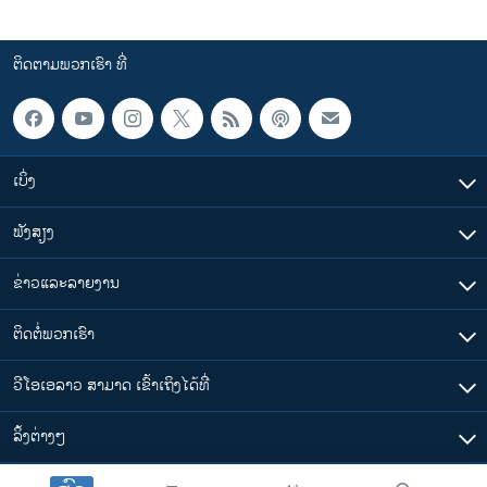
ຕິດຕາມພວກເຮົາ ທີ່
ເບິ່ງ
ຟັງສຽງ
ຂ່າວແລະລາຍງານ
ຕິດຕໍ່ພວກເຮົາ
ວີໂອເອລາວ ສາມາດ ເຂົ້າເຖິງໄດ້ທີ່
​ລິ້ງ​ຕ່າງໆ