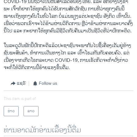
COVID-19 ນັ້ນຖືວ່າເປັນຜົນສຳເລັດອັນຍິ່ງໃຫຍ່. ແລະ ອີກຢ່າງນຶ່ງຂ້າ
ພະ ເຈົ້າກໍຢາກໃຫ້ທຸກຄົນໄດ້ຮັບການສັກວັກຊີນ ການທີ່ວ່າທຸກໆຄົນນີ້
ໝາຍເຖິງທຸກໆຄົນໃນທົ່ວໂລກ ບໍ່ແມ່ນພຽງແຕ່ປະຊາຊົນ ອັງກິດ ເທົ່ານັ້ນ.
ເພື່ອວ່າພວກເຮົາຈະໄດ້ຂ້າມຜ່ານວິກິດການ ຫຼືວ່າຂ້າມຜ່າການລະບາດຄັ້ງ
ນີ້ໄປ ແລະ ກະຢາກໃຫ້ທຸກຄົນມີຊີວິດກັບຄືນມາເປັນຊີວິດທີ່ວ່າປົກກະຕິດ.
ໃນລະດູວັນພັກນີ້ປົກກະຕິແລ້ວປະຊາຊົນຈະພາກັນໄປຊື້ເຄື່ອງເຕັມຢູ່ຫ້າງ
ຊັບພະສິນຄ້າ, ທຳການເດີນທາງໄກ ແລະ ເຕົ້າໂຮມກັນກັບຄອບຄົວ. ແຕ່
ເນື່ອງຈາກເກີດໂຣກລະບາດ COVID-19, ການເຮັດກິດຈະກຳດັ່ງກ່າວ
ຈະກໍ່ໃຫ້ວິກິດການນີ້ຮ້າຍແຮງຂຶ້ນຕື່ມ.
ແຊຣ໌
Follow us
This item is part of
ຂ່າວ
ລາວ
ທ່ານອາດມັກອ່ານເລື້ອງນີ້ຕື່ມ