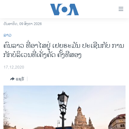
ລິ້ງ
ສຳຫລັບ
ເຂົ້າ
ວັນອາທິດ, 09 ສິງຫາ 2026
ຫາ
ໂຮມເພຈ
ລາວ
ຂ້າມ
ລາວ
ຄົນລາວ ທີ່ອາໄສຢູ່ ເຢຍຣະມັນ ປະເຊີນກັບ ການ
ຂ້າມ
ອາເມຣິກາ
ກັກບໍລິເວນທີ່ເຄັ່ງຄັດ ຄັ້ງທີສອງ
ຂ້າມ
ໄປ
ການເລືອກຕັ້ງ ປະທານາທີບໍດີ ສະຫະລັດ 2024
ຫາ
17,12,2020
ຂ່າວ​ຈີນ
ຊອກ
ແຊຣ໌
ຄົ້ນ
ໂລກ
ເອເຊຍ
ອິດສະຫຼະພາບດ້ານການຂ່າວ
ຊີວິດຊາວລາວ
ຊຸມຊົນຊາວລາວ