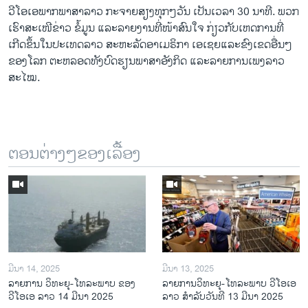
ວີໂອເອພາກພາສາລາວ ກະຈາຍສຽງທຸກໆວັນ ເປັນເວລາ 30 ນາທີ. ພວກ
ເຮົາສະເໜີຂ່າວ ຂໍ້ມູນ ແລະລາຍງານທີ່ໜ້າສົນໃຈ ກ່ຽວກັບເຫດການທີ່
ເກີດຂຶ້ນໃນປະເທດລາວ ສະຫະລັດອາເມຣິກາ ເອເຊຍແລະຂົງເຂດອື່ນໆ
ຂອງໂລກ ຕະຫລອດທັງບົດຮຽນພາສາອັງກິດ ແລະລາຍການເພງລາວ
ສະໄໝ.
ຕອນຕ່າງໆຂອງເລື້ອງ
ມີນາ 14, 2025
ມີນາ 13, 2025
ລາຍການ ວິທະຍຸ-ໂທລະພາບ ຂອງ
ລາຍການວິ​ທະ​ຍຸ-ໂທ​ລະ​ພາບ ວີໂອເອ
ວີໂອເອ ລາວ 14 ມີນາ 2025
ລາວ ສຳ​ລັບ​ວັນ​ທີ 13 ມີ​ນາ 2025