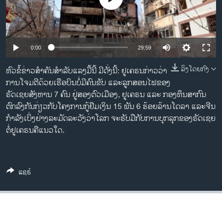
ວິທະຍາສາດ-ເທັກໂນໂລຈີ
ທຸລະກິດ
ພາສາອັງກິດ
0:00
29:59
ວີດີໂອ
ລິງໂດຍກົງ
ຫົວຂໍ້ຂ່າວສຳຄັນສຳລັບແລງມື້ນີ້ ມີດັ່ງນີ້: ຢູເຄຣນກ່າວວ່າ
ສຽງ
ການໂຈມຕີດ້ວຍເຮືອບິນບໍ່ມີຄົນຂັບ ແລະລູກສອນໄຟຂອງ
ຣັດເຊຍສັງຫານ 7 ຄົນ ຢູ່ສອງຕົວເມືອງ, ຢູເຄຣນ ແລະ ກອງທຶນສາກົນ
ລາຍການກະຈາຍສຽງ
ຕົກລົງກັນກ່ຽວກັບໂຄງການກູ້ຢືມເງິນ 15 ພັນ 6 ຮ້ອຍລ້ານໂດລາ ແລະຈີນ
ຕິດຕາມພວກເຮົາ ທີ່
ລາຍງານ
ກໍາລັງເບິ່ງຢ່າງລະມັດລະວັງວ່າໂລກ ຈະຮັບມືກັບການບຸກລຸກຂອງຣັດເຊຍ
ຕໍ່ຢູເຄຣນຄືແນວໃດ.
ພາສາຕ່າງໆ
ແຊຣ໌