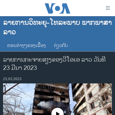
ລິ້ງ
ສຳຫລັບ
ເຂົ້າ
ລາຍການວິທະຍຸ-ໂທລະພາບ ພາກພາສາ
ຫາ
ໂຮມເພຈ
ລາວ
ຂ້າມ
ລາວ
ຂ້າມ
ອາເມຣິກາ
ຕອນຕ່າງໆຂອງເລື້ອງ
ກ່ຽວກັບ
ຂ້າມ
ໄປ
ການເລືອກຕັ້ງ ປະທານາທີບໍດີ ສະຫະລັດ 2024
ລາຍການກະຈາຍສຽງຂອງວີໂອເອ ລາວ ວັນທີ
ຫາ
ຂ່າວ​ຈີນ
ຊອກ
23 ມີນາ 2023
ຄົ້ນ
ໂລກ
23,03,2023
ເອເຊຍ
ອິດສະຫຼະພາບດ້ານການຂ່າວ
ຊີວິດຊາວລາວ
ຊຸມຊົນຊາວລາວ
No media source currently available