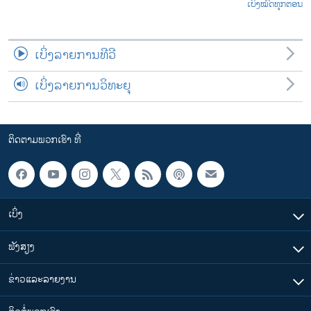
ເບິ່ງໝົດທຸກຕອນ
ເບິ່ງລາຍການທີວີ
ເບິ່ງລາຍການວິທະຍຸ
ຕິດຕາມພວກເຮົາ ທີ່
ເບິ່ງ
ຟັງສຽງ
ຂ່າວແລະລາຍງານ