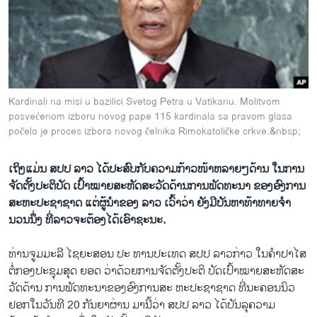
ວິທະຍາສາດ-ເທັກໂນໂລຈີ
ທຸລະກິດ
ພາສາອັງກິດ
ວີດີໂອ
Kardinali na misi u bazilici Svetog Petra u Vatikanu. Molitvom
ສຽງ
posvećenom izboru novog pape 115 kardinala sa pravom glasa
počelo je proces izbora novog čelnika Rimokatoličke crkve.&nbsp;
ລາຍການກະຈາຍສຽງ
ຕິດຕາມພວກເຮົາ ທີ່
ລາຍງານ
ເຖິງແມ່ນ ສປປ ລາວ ໄດ້ປະສົບກັບຄວາມກ້າວໜ້າຫລາຍໆດ້ານ ໃນການ
ຈັດຕັ້ງປະຕິບັດ ເປົ້າໝາຍສະຫັດສະວັດດ້ານການພັດທະນາ ຂອງອົງການ
ສະຫະປະຊາຊາດ ແຕ່ຜູ້ນຳຂອງ ລາວ ເວົ້າວ່າ ຍັງມີບັນຫາທ້າທາຍຈຳ
ພາສາຕ່າງໆ
ນວນນຶ່ງ ທີ່ລາວຈະຕ້ອງໄດ້ເອົາຊະນະ.
ທ່ານຈູມມະລີ ໄຊຍະສອນ ປະ ທານປະເທດ ສປປ ລາວກ່າວ ໃນຄຳປາໄສ
ຕໍ່ກອງປະຊຸມສຸດ ຍອດ ວ່າດ້ວຍການຈັດຕັ້ງປະຕິ ບັດເປົ້າໝາຍສະຫັດສະ
ວັດດ້ານ ການພັດທະນາຂອງອົງການສະ ຫະປະຊາຊາດ ທີ່ນະຄອນນິວ
ຢອກໃນວັນທີ 20 ກັນຍາຜ່ານ ມານີ້ວ່າ ສປປ ລາວ ໄດ້ບັນລຸຄວາມ