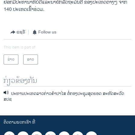
ຢອກມີປະທານາທິບໍດີແລະນາຍົກລັດຖະມົນຕີ ຂອງປະເທດຕ່າງໆ ຈາກ
140 ປະເທດເຂົ້າຮ່ວມ.
ແຊຣ໌
Follow us
This item is part of
ຂ່າວ
ລາວ
ກ່ຽວຂ້ອງກັນ
ປະທານປະເທດລາວກ່າວຄຳປາໄສ ຕໍ່ກອງປະຊຸມສຸດຍອດ ສະຫັດສະວັດ
ສປຊ
ຕິດຕາມພວກເຮົາ ທີ່