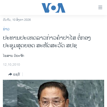
ລິ້ງ
ສຳຫລັບ
ເຂົ້າ
ວັນຈັນ, 10 ສິງຫາ 2026
ຫາ
ໂຮມເພຈ
ຂ່າວ
ຂ້າມ
ລາວ
ປະທານປະເທດລາວກ່າວຄຳປາໄສ ຕໍ່ກອງ
ຂ້າມ
ອາເມຣິກາ
ປະຊຸມສຸດຍອດ ສະຫັດສະວັດ ສປຊ
ຂ້າມ
ໄປ
ການເລືອກຕັ້ງ ປະທານາທີບໍດີ ສະຫະລັດ 2024
ຫາ
ໄພສານ ວໍຣະຈັກ
ຂ່າວ​ຈີນ
ຊອກ
12,10,2010
ຄົ້ນ
ໂລກ
ແຊຣ໌
ເອເຊຍ
ອິດສະຫຼະພາບດ້ານການຂ່າວ
ຊີວິດຊາວລາວ
ຊຸມຊົນຊາວລາວ