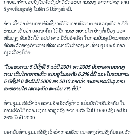
ກ້າວໜ້າຈຳນວນນຶ່ງໃນຈັດຕັ້ງປະຕິບັດແຜນການຂອງ ສະຫະປະຊາຊາດ
ຊຶ່ງຈະສິ້ນສຸດລົງ ໃນອີກ 5 ປີຂ້າງໜ້ານີ້.
ທ່ານເວົ້າວ່າ ຜ່ານການຈັດຕັ້ງປະຕິບັດ ການພັດທະນາເສດຖະກິດ 5 ປີທີ່
ຜ່ານມາເຫັນວ່າ ເສດຖະກິດ ໄດ້ມີການຂະຫຍາຍໂຕ ຢ່າງຕໍ່ເນື່ອງ ແລະ
ໝັ້ນທ່ຽງ ອັນເຮັດໃຫ້ ສປປ ລາວ ມີຜົນສຳເລັດ ໃນການບັນລຸເປົ້າໝາຍສະ
ຫັດສະວັດທາງດ້ານການພັດທະນາເປັນກ້າວໆມາ. ທ່ານຈູມມະລີ ກ່າວ
ກ່ຽວເລື່ອງນີ້ວ່າ:
“ໃນແຜນການ 5 ປີຄັ້ງທີ 5 ແຕ່ປີ 2001 ຫາ 2005 ອັດຕາສະເລ່ຍຂອງ
ການ ເຕີບໂຕເສດຖະກິດ ແມ່ນຢູ່ໃນລະດັບ 6.2% ຕໍ່ປີ ແລະໃນແຜນການ
5 ປີຄັ້ງທີ 6 ສຳລັບປີ 2006 ຫາ 2010 ຄາດວ່າ ຈະສາມາດບັນລຸ ການ
ຂະຫຍາຍໂຕ ເສດຖະກິດ ສະເລ່ຍ 7% ຕໍ່ປີ.”
ທ່ານຈູມມະລີເວົ້າວ່າ ຄວາມສຳເລັດດັ່ງກ່າວ ແມ່ນປັດໄຈອັນສຳຄັນ ໃນ
ການເຮັດໃຫ້ຄວາມ ທຸກຍາກຫຼຸດລົງ ຈາກ 48% ໃນປີ 1990 ລົງມາເປັນ
26% ໃນປີ 2009.
ນອກນັ້ນທ່ານຈູມມະລີຍັງເວົ້າວ່າ ການພັດທະນາທາງດ້ານສັງຄົມແລະວັດ