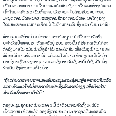
ເພີ້ມຄວາມພະຍາ ຍາມ ໃນການລະດົມທຶນ ທັງພາຍໃນແລະຕ່າງປະເທດ
ເຂົ້າໃນບາງຂົງເຂດ ເປັນຕົ້ນການ ພັດທະນາ ໃນດ້ານຊັບພະຍາກອນ
ມະນຸດ ການພັດທະນາຂະແໜງການສຶກສາ ການພັດທະ ນາໂຄງລ່າງ
ໂດຍສະເພາະແມ່ນການເຊື່ອມຕໍ່ ໃນດ້ານການຂົນສົ່ງ ແລະຄົມມະນາຄົມ.
ທ່ານຈູມມະລີກ່າວມ້ວນທ້າຍວ່າ ຈາກບົດຮຽນ 10 ປີໃນການຈັດຕັ້ງ
ປະຕິບັດເປົ້າໝາຍສະ ຫັດສະວັດຢູ່ ສປປ ລາວນັ້ນ ກໍ​ສັງເກດ​ເຫັນ​ໄດ້​ວ່າ
ກຳລັງພາຍໃນ ແມ່ນເປັນສິ່ງສຳຄັນ ແລະຕັດສິນ ເພື່ອບັນລຸເປົ້າໝາຍ ສະ
ຫັດສະວັດການພັດທະນານັ້ນ ແຕ່ແນວໃດກໍຕາມ ທ່ານຈູມມະລີເວົ້າວ່າ
ການຊ່ອຍເຫຼືອຂອງນາໆຊາດ ແລະອົງການຈັດຕັ້ງສາກົນກໍຍັງເປັນ ສິ່ງ
ຈຳເປັນ ຊຶ່ງທ່ານ​ກ່າວ​ຕໍ່​ໄປ​ວ່າ:
“ຖ້າແຕ່ປາດສະຈາກການສະໜັບສະໜຸນແລະຊ່ອຍເຫຼືອຈາກສາກົນແລ້ວ
ພວກ ຂ້າພະເຈົ້າກໍ​ບໍ່ສາມາດຜ່ານຜ່າ ສິ່ງທ້າທາຍຕ່າງໆ ເພື່ອກ້າວໄປ
ສຳເລັດເປົ້າໝາຍ ເອົາໄວ້.”
ກອງປະຊຸມສຸດຍອດເປັນເວລາ 3 ມື້ ວ່າດ້ວຍການຈັດຕັ້ງປະຕິບັດ
ເປົ້າໝາຍສະຫັດສະວັດ ຂອງອົງການສະຫະປະຊາຊາດທີ່ນະຄອນນິວ