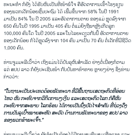
ທະນະທໍາ ກໍຍັງ ໄດ້ຮັບຜົນເປັນທີ່ໜ້າພໍໃຈ ຄືອັດຕາການເຂົ້າໂຮງຮຽນ
ຂອງພວກເດັກນ້ອຍຊັ້ນປະຖົມ ໄດ້ ເພີ້ມຂຶ້ນຈາກ 58% ໃນປີ 1991
ມາເປັນ 84% ໃນ ປີ 2005 ແລະອັດຕາການຕາຍ ຂອງແມ່ ຫຼຸດລົງຈາກ
650 ຄົນໃນ​ປີ 1995 ມາເປັນ 405 ຄົນ ຕໍ່ແມ່ຍິງຖືພາຫຼັງເກີດລູກ
100,000 ຄົນ​ໃດ ໃນປີ 2005 ແລະໃນ​ໄລຍະດຽວກັນນີ້ ອັດຕາການຕາຍ
ຂອງເດັກນ້ອຍ ກໍ​ໄດ້ຫຼຸດລົງຈາກ 104 ຄົນ ມາເປັນ 70 ຄົນ ຕໍ່ເດັກທີ່ມີຊີວິດ
1,000 ຄົນ.
ທ່ານຈູມມະລີເວົ້າວ່າ ເຖິງແມ່ນໄດ້ບັນລຸຜົນສຳເລັດ ຢ່າງຕໍ່ເນື່ອງກໍຕາມ
ແຕ່ ສປປ ລາວ ກໍຍັງປະເຊີນໜ້າ ກັບບັນຫາທ້າທາຍ ຫຼາຍໆຢ່າງ ຊຶ່ງທ່ານ
ກ່າວວ່າ:
“ໃນຖານະເປັນປະເທດດ້ອຍພັດທະນາ ທີ່ມີພື້ນຖານເສດຖະກິດທີ່ອ່ອນ​
ໄຫວ ຜົນ ກະທົບຈາກວິກິດການໆເງິນ ແລະເສດຖະກິດໂລກ ກໍຄືຜົນ
ກະທົບຈາກສະພາບ ໂລກຮ້ອນ ໄດ້ກາຍເປັນນຶ່ງປັດໄຈສຳຄັນ ທີ່ຖ່ວງດຶງ
ການບັນລຸເປົ້າໝາຍສະຫັດ ສະວັດ ດ້ານການພັດທະນາຂອງ ສປປ ລາວ
ຂອງພວກຂ້າພະເຈົ້າ.”
ທ່ານຈູມມະລີເວົ້າວ່າ ຍັງຈຳເປັນຕ້ອງໄດ້ມີການສຸມທຶນສຸມເຫື່ອແຮງ ແລະ