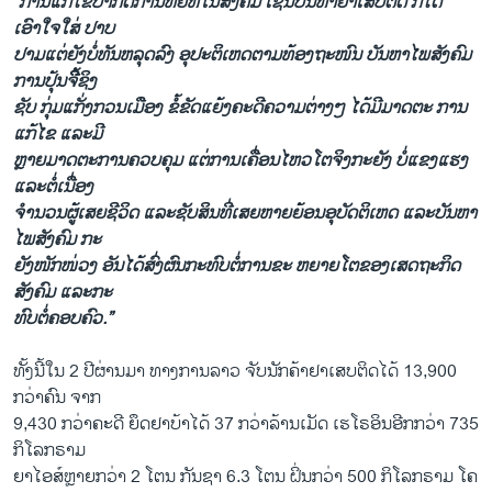
“ການແກ້ໄຂປາກົດການຫຍໍ້ທໍ້ໃນສັງຄົມ ເຊັ່ນບັນຫາຢາເສບຕິດ ກໍໄດ້
ເອົາໃຈໃສ່ ປາບ
ປາມແຕ່ຍັງບໍ່ທັນຫລຸດລົງ ອຸປະຕິເຫດຕາມທ້ອງຖະໜົນ ບັນຫາໄພສັງຄົມ
ການປຸ້ນຈີີ້ຊິງ
ຊັບ ກຸ່ມແກັ່ງກວນເມືອງ ຂໍ້ຂັດແຍ້ງຄະດີຄວາມຕ່າງໆ ໄດ້ມີມາດຕະ ການ
ແກ້ໄຂ ແລະມີ
ຫຼາຍມາດຕະການຄວບຄຸມ ແຕ່ການເຄື່ອນໄຫວໂຕຈິງກະຍັງ ບໍ່ແຂງແຮງ
ແລະຕໍ່ເນື່ອງ
ຈຳນວນຜູ້ເສຍຊີວິດ ແລະຊັບສິນທີ່ເສຍຫາຍຍ້ອນອຸບັດຕິເຫດ ແລະບັນຫາ
ໄພສັງຄົມ ກະ
ຍັງໜັກໜ່ວງ ອັນໄດ້ສົ່ງຜົນກະທົບຕໍ່ການຂະ ຫຍາຍໂຕຂອງເສດຖະກິດ
ສັງຄົມ ແລະກະ
ທົບຕໍ່ຄອບຄົວ.”
ທັ້ງນີ້ໃນ 2 ປີຜ່ານມາ ທາງການລາວ ຈັບນັກຄ້າຢາເສບຕິດໄດ້ 13,900
ກວ່າຄົນ ຈາກ
9,430 ກວ່າຄະດີ ຍຶດຢາບ້າໄດ້ 37 ກວ່າລ້ານເມັດ ເຮໂຣອິນອີກກວ່າ 735
ກິໂລກຣາມ
ຍາໄອສ໌ຫຼາຍກວ່າ 2 ໂຕນ ກັນຊາ 6.3 ໂຕນ ຝິ່ນກວ່າ 500 ກິໂລກຣາມ ໂຄ