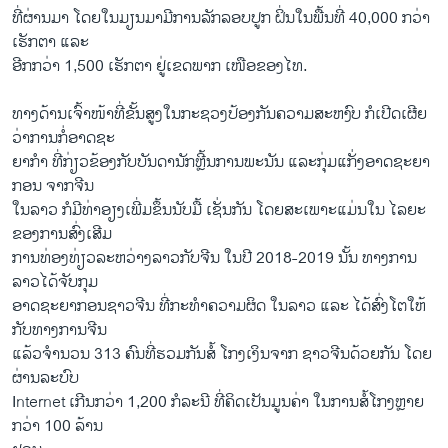
ທີ່ຜ່ານມາ ໂດຍໃນມຽນມາມີການລັກລອບປູກ ຝິ່ນໃນພື້ນທີ່ 40,000 ກວ່າ
ເຮັກຕາ ແລະ
ອີກກວ່າ 1,500 ເຮັກຕາ ຢູ່ເຂດພາກ ເໜືອຂອງໄທ.
ທາງດ້ານເຈົ້າໜ້າທີ່ຂັ້ນສູງໃນກະຊວງປ້ອງກັນຄວາມສະຫງົບ ກໍເປີດເຜີຍ
ວ່າການກໍ່ອາດຊະ
ຍາກຳ ທີ່ກ່ຽວຂ້ອງກັບບັນດານັກຫຼີ້ນການພະນັນ ແລະກຸ່ມແກັ່ງອາດຊະຍາ
ກອນ ຈາກຈີນ
ໃນລາວ ກໍມີທ່າອຽງເພີ່ມຂຶ້ນນັບມື້ ເຊັ່ນກັນ ໂດຍສະເພາະແມ່ນໃນ ໄລຍະ
ຂອງການສົ່ງເສີມ
ການທ່ອງທ່ຽວລະຫວ່າງລາວກັບຈີນ ໃນປີ 2018-2019 ນັ້ນ ທາງການ
ລາວໄດ້ຈັບກຸມ
ອາດຊະຍາກອນຊາວຈີນ ທີ່ກະທໍາຄວາມຜິດ ໃນລາວ ແລະ ໄດ້ສົ່ງໂຕໃຫ້
ກັບທາງການຈີນ
ແລ້ວຈຳນວນ 313 ຄົນທີ່ຮວມກັນສໍ້ ໂກງເງິນຈາກ ຊາວຈີນດ້ວຍກັນ ໂດຍ
ຜ່ານລະບົບ
Internet ເກີນກວ່າ 1,200 ກໍລະນີ ທີ່ຄິດເປັນມູນຄ່າ ໃນການສໍ້ໂກງຫຼາຍ
ກວ່າ 100 ລ້ານ