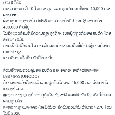
ເຄນ 8 ກິໂລ
ກຣາມ ສານເຄມີ 10 ໂຕນ ອາວຸດ ແລະ ອຸບປະກອນສື່ສານ 10,000 ກວ່າ
ລາຍການ
ສ່ວນສູນກາງຊາວໜຸ່ມປະຕິວັດລາວ ຄາດວ່າມີເຍົາວະຊົນລາວກວ່າ
400,000 ຄົນທີ່ຢູ່
ໃນສິ່ງແວດລ້ອມທີ່ມີຄວາມສ່ຽງ ສູງທີ່ຈະໄປຫຍຸ້ງກ່ຽວກັບຢາເສບຕິດ ໂດຍ
ສະເພາະແມ່ນ
ການເຂົ້າໄປມີສ່ວນໃນ ການລັກລອບຄ້າຢາເສບຕິດທີ່ນຳໄປສູ່ການກໍ່ອາດ
ຊະຍາກຳຮູບ
ແບບອື່ນໆ ເພີ້ມຂຶ້ນ ນັບມື້ດ້ວຍນັ້ນ.
ສ່ວນອົງການຄວບຄຸມຢາເສບຕິດ ແລະອາດຊະຍາກຳແຫ່ງສະຫະ
ປະຊາຊາດ (UNODC)
ກໍຄາດໝາຍວ່າມີການລັກລອບປູກຝິ່ນໃນລາວ 15,000 ກວ່າເຮັກຕາ ໃນ
ແຂວງບໍ່ແກ້ວ
ຫຼວງພະບາງ ຫຼວງນໍ້າຫາ ອຸດົມໄຊ ພົງສາລີ ແລະຫົວພັນ ຊຶ່ງ ເຮັດໃຫ້ເຂດ
ສາມຫຼ່ຽມຄຳ
ລະຫວ່າງມຽນມາ-ລາວ-ໄທ ມີຜົນຜະລິດຝິ່ນລວມກັນ ເກີນກວ່າ 270 ໂຕນ
ໃນປີ 2020