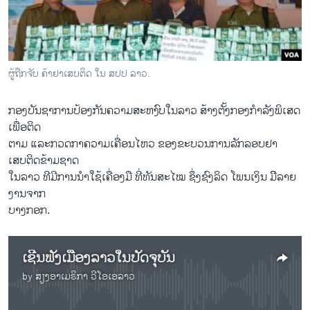
ວິທະຍາສາດ-ເທັກໂນໂລຈີ
ທຸລະກິດ
ພາສາອັງກິດ
ຜູ້ຖືກຈັບ ຄ້າຢາເສບຕິດ ໃນ ສປປ ລາວ.
ວີດີໂອ
ກອງບັນຊາການປ້ອງກັນຄວາມສະຫງົບໃນລາວ ສ້າງຕັ້ງກອງກຳລັງພິເສດ
ສຽງ
ເພື່ອຕິດ
ລາຍການກະຈາຍສຽງ
ຕາມ ແລະກວດກາຄວາມເຄື່ອນໄຫວ ຂອງຂະບວນການລັກລອບຢາ
ຕິດຕາມພວກເຮົາ ທີ່
ເສບຕິດຂ້າມຊາດ
ລາຍງານ
ໃນລາວ ທີມີການນໍາໃຊ້ເຄື່ອງມື ທີ່ທັນສະໄໝ ຊຶ່ງຊົງລິດ ໂພນເງິນ ມີິລາຍ
ງານຈາກ
ບາງກອກ.
ພາສາຕ່າງໆ
ເຊີນຟັງເມືອງລາວໃນປັດຈຸບັນ
by
ສຽງອາເມຣິກາ ວີໂອເອລາວ
No media source currently available