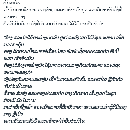
ທັນສະໄໝ
ເຂົ້າໃນການສືບຂ່າວຂອງຕຳຫຼວດລາວຢ່າງຄົບຊຸດ ແລະມີການຈັດຕັ້ງທີ່
ເປັນຕາໜ່າງ
ປິດລັບອີກດ້ວຍ ດັ່ງທີ່ພັນເອກຈັນຫອມ ໄດ້ໃຫ້ການຢືນຢັນວ່າ
“ສ້າງ ແລະນຳໃຊ້ຕາໜ່າງປີດລັບ ຢູ່ແຕ່ລະຂົງເຂດໃຫ້ມີຄຸນນະພາບ ເພື່ອ
ກວດກາຄຸ້ມ
ຄອງ ຕິດຕາມເປົ້າໝາຍທີ່ເຄື່ອນໄຫວ ພົວພັນຊື້ຂາຍຢາເສດຕິດ ອັນນີ້
ພວກ ເຮົາຈຳເປັນ
ຕ້ອງໄດ້ສ້າງຕາໜ່າງນຳໃຊ້ມາດຕະການທາງດ້ານກົດໝາຍ ແລະວິຊາ
ສະເພາະຂອງກຳ
ລັງປ້ອງກັນຄວາມສະຫງົບ ເຂົ້າໃນການສະກັດກັ້ນ ແລະແກ້ໄຂ ຫຼືກັກຕົວ
ຈັບຕົວເປົ້າໝາຍ
ຊື້ຂາຍ ຂົນສົ່ງ ຄອບຄອງຢາເສບຕິດ ຢ່າງເດັດຂາດ ເຂັ້ມງວດໃນທຸກ
ກໍລະນີ ນັບໃນການ
ກະທຳຜິດຊຶ່ງໜ້າ ແລະເປົ້າໝາຍທີ່ຖືກສັດທອດ ໝາຍຄວາມວ່າຜູ້ທີ່ມີຂອງ
ກາງ ຫຼືເປົ້າ
ໝາຍສັດທອດອັນນີ້ ພວກເຮົາກະໄດ້ສືບຕໍ່ແກ້ໄຂ.