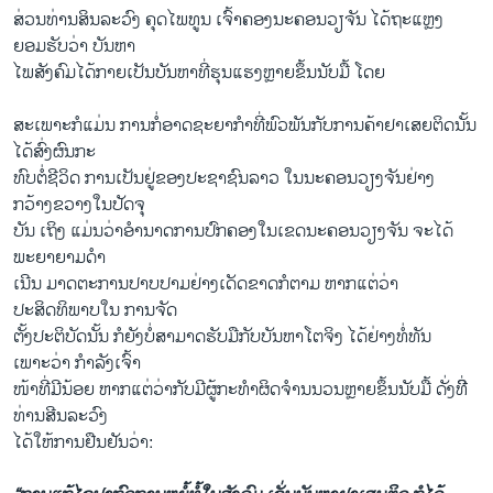
ສ່ວນທ່ານສິນລະວົງ ຄຸດໄພທູນ ເຈົ້າຄອງນະຄອນວຽຈັນ ໄດ້ຖະແຫຼງ
ຍອມຮັບວ່າ ບັນຫາ
ໄພສັງຄົມໄດ້ກາຍເປັນບັນຫາທີ່ຮຸນແຮງຫຼາຍຂຶ້ນນັບມື້ ໂດຍ
ສະເພາະກໍແມ່ນ ການກໍ່ອາດຊະຍາກຳທີ່ພົວພັນກັບການຄ້າຢາເສຍຕິດນັ້ນ
ໄດ້ສົ່ງຜົນກະ
ທົບຕໍ່ຊີວິດ ການເປັນຢູ່ຂອງປະຊາຊົນລາວ ໃນນະຄອນວຽງຈັນຢ່າງ
ກວ້າງຂວາງໃນປັດຈຸ
ບັນ ເຖິງ ແມ່ນວ່າອຳນາດການປົກຄອງໃນເຂດນະຄອນວຽງຈັນ ຈະໄດ້
ພະຍາຍາມດຳ
ເນີນ ມາດຕະການປາບປາມຢ່າງເດັດຂາດກໍຕາມ ຫາກແຕ່ວ່າ
ປະສິດທິພາບໃນ ການຈັດ
ຕັ້ງປະຕິບັດນັ້ນ ກໍຍັງບໍ່ສາມາດຮັບມືກັບບັນຫາໂຕຈິງ ໄດ້ຢ່າງທໍ່ທັນ
ເພາະວ່າ ກຳລັງເຈົ້າ
ໜ້າທີ່ມີນ້ອຍ ຫາກແຕ່ວ່າກັບມີຜູ້ກະທຳຜິດຈຳນນວນຫຼາຍຂຶ້ນນັບມື້ ດັ່ງທີີ່
ທ່ານສີນລະວົງ
ໄດ້ໃຫ້ການຢືນຢັນວ່າ: