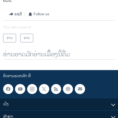
ຢວນ.
ແຊຣ໌
Follow us
This item is part of
ຂ່າວ
ລາວ
ທ່ານອາດມັກອ່ານເລື້ອງນີ້ຕື່ມ
ຕິດຕາມພວກເຮົາ ທີ່
ເບິ່ງ
ຟັງສຽງ