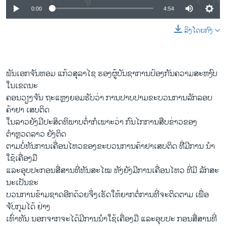
0:00
4:54
ລິງໂດຍກົງ
ພັນເອກຈັນຫອມ ແກ້ວສຸລາໄຊ ຮອງຜູ້ບັນຊາການປ້ອງກັນຄວາມສະຫງົບ
ໃນເຂດນະ
ຄອນວຽງຈັນ ຖະແຫຼງຍອມຮັບວ່າ ການປາບປາມຂະບວນການລັກລອບ
ຄ້າຢາ ເສບຕິດ
ໃນລາວຍັງມີປະສິດທິພາບຕໍ່າກໍເພາະວ່າ ກົນໄກການສືບຂ່າວຂອງ
ຕຳຫຼວດລາວ ຍັງຕິດ
ຕາມບໍ່ທັນການເຄື່ອນໄຫວຂອງຂະບວນການຄ້າຢາເສບຕິດ ທີີ່ມີການ ນໍາ
ໃຊ້ເຄື່ອງມື
ແລະອຸບປະກອນສື່ສານທີ່ທັນສະໄໝ ທັງຍັງມີການເຄື່ອນໄຫວ ທີ່ມີ ລັກສະ
ນະເປັນຂະ
ບວນການຂ້າມຊາດອີກດ້ວຍຈຶ່ງເຮັດໃຫ້ຍາກຕໍ່ການທີ່ຈະຕິດຕາມ ເພື່ອ
ຈັບກຸມໄດ້ ຢ່າງ
ເທົ່າທັນ ນອກຈາກຈະໄດ້ມີການນຳໃຊ້ເຄື່ອງມື ແລະອຸບປະ ກອນສື່ສານທີ່