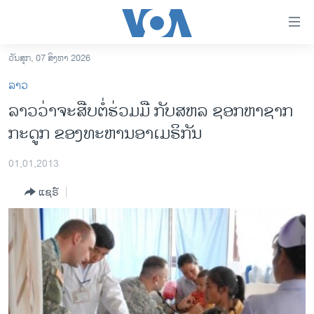
ລິ້ງ
ສຳຫລັບ
ເຂົ້າ
ວັນສຸກ, 07 ສິງຫາ 2026
ຫາ
ໂຮມເພຈ
ລາວ
ຂ້າມ
ລາວ
ລາວວ່າຈະສືບຕໍ່ຮ່ວມມື ກັບສຫລ ຊອກຫາຊາກ
ຂ້າມ
ອາເມຣິກາ
ກະດູກ ຂອງທະຫານອາເມຣິກັນ
ຂ້າມ
ໄປ
ການເລືອກຕັ້ງ ປະທານາທີບໍດີ ສະຫະລັດ 2024
ຫາ
01,01,2013
ຂ່າວ​ຈີນ
ຊອກ
ແຊຣ໌
ຄົ້ນ
ໂລກ
ເອເຊຍ
ອິດສະຫຼະພາບດ້ານການຂ່າວ
ຊີວິດຊາວລາວ
ຊຸມຊົນຊາວລາວ