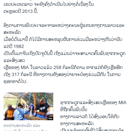
ເຂດປະເທດລາວ ຈະຍັງຄົງດໍາເນີນໄປຢ່າງຕໍ່ເນື່ອງໃນ
ຕະຫຼອດປີ 2013 ນີ້.
ອິງຕາມການພົບປະເຈລະຈາລະຫວ່າງຄະນະຜູ້ແທນທາງການລາວແລະ
ສະຫະລັດ
ເມື່ອບໍ່ດົນມານີ້ ກໍໄດ້ມີການສະຫລຸບຜົນການຮ່ວມມືລະຫວ່າງກັນວ່ານັບ
ແຕ່ປີ 1982
ເປັນຕົ້ນມາຈົນເຖິງປັດຈຸບັນນີ້ ເຖິງແມ່ນວ່າຈະສາມາດຄົ້ນພົບຊາກກະດູກ
ແລະສິ່ງເສດ
ເຫຼືອຂອງ MIA ໃນລາວແລ້ວ 258 ກໍລະນີກໍຕາມ ຫາກແຕ່ກໍຍັງເຫຼືອອີກ
ເຖິງ 317 ກໍລະນີ ທີ່ທາງການທັງສອງຝ່າຍຈະຕ້ອງຮ່ວມມືກັນ ໃນການ
ຊອກຫາຕໍ່ໄປ.
ຊາກກະດູກແລະສິ່ງເສດເຫຼືອຂອງ MIA
ທີ່ຖືກຄົ້ນພົບນັ້ນ
ທາງການລາວກໍ ໄດ້ສົ່ງມອບໃຫ້ກັບ
ທາງການສະຫະລັດ
ທະຫານສະຫະລັດ ແລະ
ເປັນປະຈໍາທຸກຄັ້ງທີ່ໄດ້ສິ້ນສຸດການດໍາ