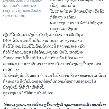
ປະຊາຊົນໃນແຂວງສະຫວັນນະ
ເນີນງານຮ່ວມກັນ
ເຂດ ຣ່ວມກັນຊອກຫາຊາກ
ກະດູກແລະສິ່ງເສດເຫລືອຂອງ
ໃນແຕ່ລະໄລຍະ ຊຶ່ງຕາມປົກກະຕິແລ້ວ
ທະານອາເມຣິກັນ
ກໍຄືທຸກໆ 6 ເດືອນ
ສ່ວນທາງການສະຫະລັດກໍໄດ້ສົ່ງຊາກ
ກະດູກ ແລະສິ່ງເສດ
ເຫຼືອທີ່ໄດ້ຮັບມອບດັ່ງກ່າວໄປຍັງເກາະຮາວາຍ ເພື່ອພິສູດ
DNA ຕໍ່ໄປ ແລະເພື່ອເປັນການຕອບແທນທາງການລາວ
ທີ່ໄດ້ໃຫ້ການຮ່ວມມືໃນດ້ານດັ່ງກ່າວນີ້ ທາງການສະຫະລັດ
ກໍໄດ້ໃຫ້ຄວາມຊ່ວຍ ເຫຼືອດ້ານມະນຸດສະທໍາໃນເຂດຊົນນະ
ບົດຂອງລາວທີ່ເນັ້ນໜັກໃນ 6 ດ້ານດ້ວຍກັນ ຄືດ້ານສາທາ
ລະນະສຸກ ດ້ານການສຶກສາ ດ້ານການພັດທະນາໂຄງລ່າງພື້ນຖານ ດ້ານ
ກະສິກໍາ-ປ່າ
ໄມ້ ດ້ານສັງຄົມ ວັດທະນະທໍາ ແລະໃນດ້ານການຮັກສາສະພາບແວດລ້ອມ
ທໍາມະຊາດ ຊຶ່ງກໍນັບວ່າສອດຄ່ອງກັບຄວາມຕ້ອງການຂອງລາວໃນ
ປັດຈຸບັນນີ້ ດັ່ງທີ່ເຈົ້າໜ້າທີ່ຂັ້ນ
ສູງຂອງລາວ ໄດ້ໃຫ້ການຢືນຢັນວ່າ:
“
ຂໍສະແດງຄວາມຂອບອົກຂອງໃຂມາຍັງລັດຖະລານສະຫະລັດອະເມຣິກາ