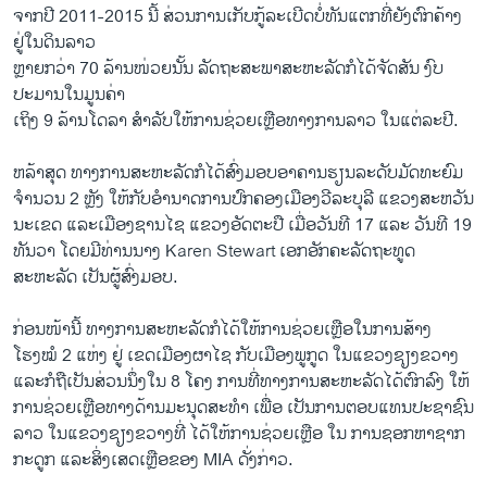
ຈາກປີ 2011-2015 ນີ້ ສ່ວນການເກັບກູ້ລະເບີດບໍ່ທັນແຕກທີ່ຍັງຕົກຄ້າງ
ຢູ່ໃນດິນລາວ
ຫຼາຍກວ່າ 70 ລ້ານໜ່ວຍນັ້ນ ລັດຖະສະພາສະຫະລັດກໍໄດ້ຈັດສັນ ງົບ
ປະມານໃນມູນຄ່າ
ເຖິງ 9 ລ້ານໂດລາ ສໍາລັບໃຫ້ການຊ່ວຍເຫຼືອທາງການລາວ ໃນແຕ່ລະປີ.
ຫລ້າສຸດ ທາງການສະຫະລັດກໍໄດ້ສົ່ງມອບອາຄານຮຽນລະດັບມັດທະຍົມ
ຈໍານວນ 2 ຫຼັງ ໃຫ້ກັບອໍານາດການປົກຄອງເມືອງວີລະບຸລີ ແຂວງສະຫວັນ
ນະເຂດ ແລະເມືອງຊານໄຊ ແຂວງອັດຕະປື ເມື່ອວັນທີ 17 ແລະ ວັນທີ 19
ທັນວາ ໂດຍມີທ່ານນາງ Karen Stewart ເອກອັກຄະລັດຖະທູດ
ສະຫະລັດ ເປັນຜູ້ສົ່ງມອບ.
ກ່ອນໜ້ານີ້ ທາງການສະຫະລັດກໍໄດ້ໃຫ້ການຊ່ວຍເຫຼືອໃນການສ້າງ
ໂຮງໝໍ 2 ແຫ່ງ ຢູ່ ເຂດເມືອງຜາໄຊ ກັບເມືອງພູກູດ ໃນແຂວງຊຽງຂວາງ
ແລະກໍຖືເປັນສ່ວນນຶ່ງໃນ 8 ໂຄງ ການທີ່ທາງການສະຫະລັດໄດ້ຕົກລົງ ໃຫ້
ການຊ່ວຍເຫຼືອທາງດ້ານມະນຸດສະທໍາ ເພື່ອ ເປັນການຕອບແທນປະຊາຊົນ
ລາວ ໃນແຂວງຊຽງຂວາງທີ່ ໄດ້ໃຫ້ການຊ່ວຍເຫຼືອ ໃນ ການຊອກຫາຊາກ
ກະດູກ ແລະສິ່ງເສດເຫຼືອຂອງ MIA ດັ່ງກ່າວ.