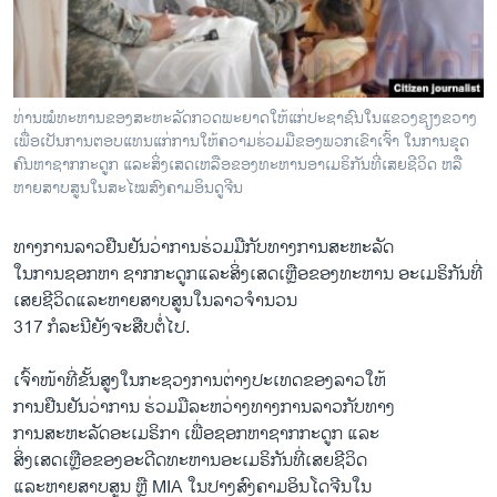
ວິທະຍາສາດ-ເທັກໂນໂລຈີ
ທຸລະກິດ
ພາສາອັງກິດ
ທ່ານໝໍທະຫານຂອງສະຫະລັດກວດພະຍາດໃຫ້ແກ່ປະຊາຊົນໃນແຂວງຊຽງຂວາງ
ວີດີໂອ
ເພື່ອເປັນການຕອບແທນແກ່ການໃຫ້ຄວາມຮ່ວມມືຂອງພວກເຂົາເຈົ້າ ໃນການຂຸດ
ຄົນຫາຊາກກະດູກ ແລະສິ່ງເສດເຫລືອຂອງທະຫານອາເມຣິກັນທີ່ເສຍຊີວິດ ຫລື
ສຽງ
ຫາຍສາບສູນໃນສະໄໝສົງຄາມອິນດູຈີນ
ລາຍການກະຈາຍສຽງ
ຕິດຕາມພວກເຮົາ ທີ່
ທາງການລາວຢືນຢັນວ່າການຮ່ວມມືກັບທາງການສະຫະລັດ
ລາຍງານ
ໃນການຊອກຫາ ຊາກກະດູກແລະສິ່ງເສດເຫຼືອຂອງທະຫານ ອະເມຣິກັນທີ່
ເສຍຊີວິດແລະຫາຍສາບສູນໃນລາວຈໍານວນ
317 ກໍລະນີຍັງຈະສືບຕໍ່ໄປ.
ພາສາຕ່າງໆ
ເຈົ້າໜ້າທີ່ຂັ້ນສູງໃນກະຊວງການຕ່າງປະເທດຂອງລາວໃຫ້
ການຢືນຢັນວ່າການ ຮ່ວມມືລະຫວ່າງທາງການລາວກັບທາງ
ການສະຫະລັດອະເມຣິກາ ເພື່ອຊອກຫາຊາກກະດູກ ແລະ
ສິ່ງເສດເຫຼືອຂອງອະດີດທະຫານອະເມຣິກັນທີ່ເສຍຊີວິດ
ແລະຫາຍສາບສູນ ຫຼື MIA ໃນປາງສົງຄາມອິນໂດຈີນໃນ