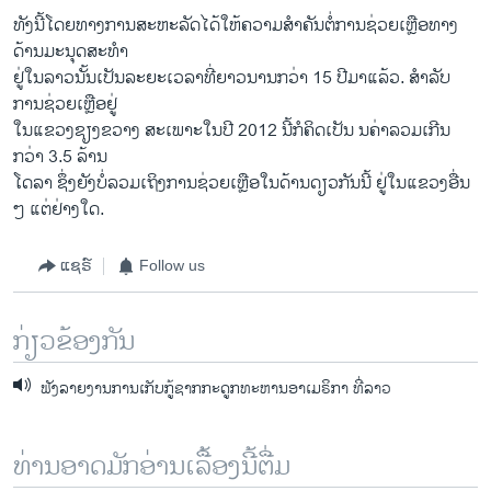
ທັງນີ້ໂດຍທາງການສະຫະລັດໄດ້ໃຫ້ຄວາມສໍາຄັນຕໍ່ການຊ່ວຍເຫຼືອທາງ
ດ້ານມະນຸດສະທໍາ
ຢູ່ໃນລາວນັ້ນເປັນລະຍະເວລາທີ່ຍາວນານກວ່າ 15 ປີມາແລ້ວ. ສໍາລັບ
ການຊ່ວຍເຫຼືອຢູ່
ໃນແຂວງຊຽງຂວາງ ສະເພາະໃນປີ 2012 ນີ້ກໍຄິດເປັນ ນຄ່າລວມເກີນ
ກວ່າ 3.5 ລ້ານ
ໂດລາ ຊຶ່ງຍັງບໍ່ລວມເຖິງການຊ່ວຍເຫຼືອໃນດ້ານດຽວກັນນີ້ ຢູ່ໃນແຂວງອື່ນ
ໆ ແຕ່ຢ່າງໃດ.
ແຊຣ໌
Follow us
ກ່ຽວຂ້ອງກັນ
ຟັງລາຍງານການເກັບກູ້ຊາກກະດູກທະຫານອາເມຣິກາ ທີ່ລາວ
ທ່ານອາດມັກອ່ານເລື້ອງນີ້ຕື່ມ