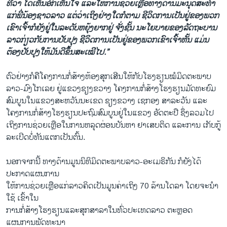
ທີ່ວ່າ ໄດ້ເຫັນອົກເຫັນໃຈ ແລະໃຫ້ການຊ່ວຍເຫຼືອທາງດ້ານມະນຸດສະທໍາ
ແກ່ພີ່ນ້ອງຊາວລາວ ແຕ່ວ່າເຖິງຢ່າງໃດກໍຕາມ ຊີວິດການເປັນຢູ່ຂອງພວກ
ເຂົາເຈົ້າກໍຍັງຢູ່ໃນລະດັບຫຍຸ້ງຍາກຢູ່ ຈັ່ງຊັ້ນ ນະໂຍບາຍຂອງລັດຖະບານ
ລາວກ່ຽວກັບການປັບປຸງ ຊີວິດການເປັນຢູ່ຂອງພວກເຂົາເຈົ້າຫັ້ນ ແມ່ນ
ຕ້ອງປັບປຸງໃຫ້ມັນດີຂຶ້ນສະເໝີໄປ.”
ຕົວຢ່າງກໍຄືໂຄງການກໍ່ສ້າງຫ້ອງສຸກເສີນໃຫ້ກັບໂຮງຮຽນໝໍມິດຕະພາບ
ລາວ-ມົງໂກເລຍ ຢູ່ແຂວງຊຽງຂວາງ ໂຄງການກໍ່ສ້າງໂຮງຮຽນມັດທະຍົມ
ສົມບູນໃນແຂວງສະຫວັນນະເຂດ ຊຽງຂວາງ ເຊກອງ ສາລະວັນ ແລະ
ໂຄງການກໍ່ສ້າງໂຮງຮຽນປະຖົມສົມບູນຢູ່ໃນແຂວງ ອັດຕະປື ຊຶ່ງລວມໄປ
ເຖິງການຊ່ວຍເຫຼືອໃນການຫລຸດຜ່ອນບັນຫາ ຢາເສບຕິດ ແລະການ ເກັບກູ້
ລະເບີດບໍ່ທັນແຕກເປັນຕົ້ນ.
ນອກຈາກນີ້ ທາງດ້ານມູນນິທິມິດຕະພາບລາວ-ອະເມຣິກັນ ກໍຍັງໄດ້
ປະກາດແຜນການ
ໃຫ້ການຊ່ວຍເຫຼືອແກ່ລາວຄິດເປັນມູນຄ່າເຖິງ 70 ລ້ານໂດລາ ໂດຍຈະນໍາ
ໃຊ້ ເຂົ້າໃນ
ການກໍ່ສ້າງໂຮງຮຽນແລະສຸກສາລາໃນທົ່ວປະເທດລາວ ຕະຫຼອດ
ແຜນການພັດທະນາ