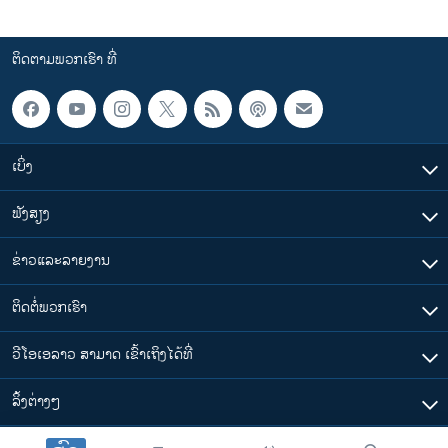
ຕິດຕາມພວກເຮົາ ທີ່
ເບິ່ງ
ຟັງສຽງ
ຂ່າວແລະລາຍງານ
ຕິດຕໍ່ພວກເຮົາ
ວີໂອເອລາວ ສາມາດ ເຂົ້າເຖິງໄດ້ທີ່
​ລິ້ງ​ຕ່າງໆ