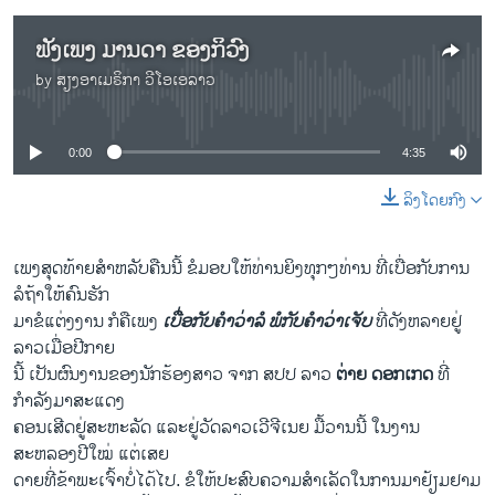
ຟັງເພງ ມານດາ ຂອງກິວົງ
by
ສຽງອາເມຣິກາ ວີໂອເອລາວ
No media source currently available
0:00
4:35
ລິງໂດຍກົງ
​ເພງ​ສຸດ​ທ້າຍ​ສຳ​ຫລັບ​ຄືນ​ນີ້ ຂໍ​ມອບ​ໃຫ້​ທ່ານ​ຍິງ​ທຸກໆ​ທ່ານ ທີ່​ເບື່ອ​ກັບ​ການ
ລໍຖ້າ​ໃຫ້​ຄົນ​ຮັກ
ມາ​ຂໍ​ແຕ່ງງານ​ ກໍ​ຄື​ເພງ ​
ເບື່ອ​ກັບ​ຄຳ​ວ່າ​ລໍ ພໍ​ກັບຄຳ​ວ່າ​ເຈັບ
ທີ່​ດັງ​ຫລາຍ​ຢູ່​
ລາວ​ເມື່ອ​ປີ​ກາຍ
ນີ້ ​ເປັນ​ຜົນງານ​ຂອງ​ນັກ​ຮ້ອງ​ສາວ ຈາກ ສປປ ລາວ
ຕ່າ​ຍ ດອກ​ເກດ
ທີ່
ກຳລັງ​ມາສະ​ແດງ
ຄອນ​ເສີດ​ຢູ່​ສະຫະລັດ ແລະຢູ່​ວັດ​ລາວ​ເວີ​ຈີ​ເນຍ ມື້ວານ​ນີ້ ​ໃນງານ
ສະຫລອງປີໃໝ່ ແຕ່​ເສຍ
ດາຍ​ທີ່​ຂ້າພະ​ເຈົ້າ​ບໍ່​ໄດ້​ໄປ. ​ຂໍ​ໃຫ້​ປະສົບ​ຄວາມສຳ​ເລັດ​ໃນ​ການ​ມາ​ຢ້ຽມຢາມ​