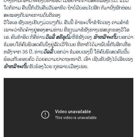
ບາງ​ທ່ານ​ກໍ​ອາດ​ຈະ​ຍັງ​ບໍ່​ຫາຍ​ອິດ ​ເມື່ອຍ​ຈາກ​ການ​ສະຫລອງ​ກໍ​ໄດ້. ​ແນວ​
ໃດ​ກໍ​ຕາມ ຄືນ​ນີ້​ກໍ​ເປັນ​ຄືນ​ວັນ​ອາທິດ ຖ້າ​ບໍ່​ມີ​ບ່ອນ​ໄປ​ອີກ ກໍ​ມາ​ນັ່ງ​ພັກ​ຜ່​ອນ
ສະ​ໝອງ​ກັບ​ລາຍ​ການດົນຕີ​ຂອງ
ວີ​ໂອ​ເອ ຟັງເພງ​ເຢັນໆ​ມ່ວນໆ​ກັນ. ຄືນ​ນີ້ ຂ້າພະ​ເຈົ້າ​ຂໍ​ຈັດ​ເພງ ຕາມ​ຄຳ​ຂໍ​ ​
ເພາະວ່າ​ຕິດ​ຄ້າງ​ຢູ່​ສອງ​ສາມ​ທ່ານ ທີ່​ຂຽນ​ມາ​ຂໍ​ຟັງ​ທາງ​ເຟສບຸກຂອງ​ວີ​ໂອ​
ເອ. ຄົນທຳ​ອິດ ກໍ​ຄືທ່ານ​
ວິລລີ່ ສຣີອຸດົມ
ທີ່​ຂໍ​ຟັງ​ເພງ
ຟ້າ​ຫລີ​ຈະ​ກັ້ນ
ບອກ​ວ່າ
​ຂໍ​ມອບ​ໃຫ້​ຄົນ​ພິ​ເສດ​ຄົນ​ນຶ່ງຢູ່​ລັດ​ເວີ​ຈີ​ເນ​ຍ ທີ່​ຫາ​ກໍ​ໄດ້​ມາ​ພົບ​ພໍ້​ກັນ​ອີກ​ເທື່ອ
ຫລັງ​ຈາກ 35 ປີ. ທ່ານ
​ວິລລີ່
ບອກ​ວ່າ ຂໍ​ມອບ​ເພງ​ນີ້ ​ໃຫ້​ຄົນ​ພິ​ເສດ​ຄົນ​ນັ້ນ ​
ພ້ອມ​ກັບ​ຄອບຄົວ ດ້ວຍຄວາມ​ປາດ​ຖະໜາ​ດີ. ​ເອົາ ​ເຊີນ​ຮັບ​ຟັງ​ໄດ້​ເລີຍ​ເພງ
ຟ້າ​ຫລີ​ຈະ​ກັ້ນ
ຂັບ​ຮ້ອງ​ໂດຍ ກຸຫລາບ​ເມືອງ​ເພຍ.