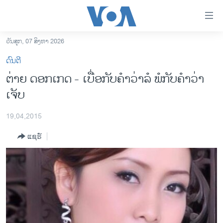
ລິ້ງ
ສຳຫລັບ
ເຂົ້າ
ວັນສຸກ, 07 ສິງຫາ 2026
ຫາ
ໂຮມເພຈ
ດົນຕີ
ຂ້າມ
ລາວ
ຕ່າຍ ດອກເກດ - ເບື່ອກັບຄຳວ່າລໍ ພໍກັບຄຳວ່າ
ຂ້າມ
ອາເມຣິກາ
ເຈັບ
ຂ້າມ
ໄປ
ການເລືອກຕັ້ງ ປະທານາທີບໍດີ ສະຫະລັດ 2024
ຫາ
19,04,2015
ຂ່າວ​ຈີນ
ຊອກ
ແຊຣ໌
ຄົ້ນ
ໂລກ
ເອເຊຍ
ອິດສະຫຼະພາບດ້ານການຂ່າວ
ຊີວິດຊາວລາວ
ຊຸມຊົນຊາວລາວ