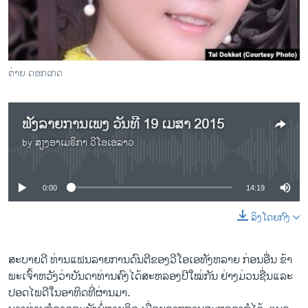
ວິທະຍາສາດ-ເທັກໂນໂລຈີ
ທຸລະກິດ
ພາສາອັງກິດ
ຕ່າຍ ດອກເກດ
ວີດີໂອ
ສຽງ
ຟັງລາຍການເພງ ວັນທີ 19 ເມສາ 2015
ລາຍການກະຈາຍສຽງ
by
ສຽງອາເມຣິກາ ວີໂອເອລາວ
ຕິດຕາມພວກເຮົາ ທີ່
No media source currently available
ລາຍງານ
0:00
14:19
ພາສາຕ່າງໆ
ລິງໂດຍກົງ
ສະບາ​ຍດີ ທ່ານ​ແຟນລາຍການ​ດົນຕີ​ຂອງ​ວີ​ໂອ​ເອທັງຫລາຍ ກ່ອນ​ອື່ນ ຂ້າ
ພະ​ເຈົ້າຫວັງ​ວ່າ​ບັນດາ​ທ່ານ​ຄົງ​ໄດ້ສະຫລອງປີ​ໃໝ່​ກັນ ຢ່າງ​ມ່ວນ​ຊື່ນແລະ​
ປອດ​ໄພ​ດີໃນ​ອາທິດ​ທີ່​ຜ່ານ​ມາ.