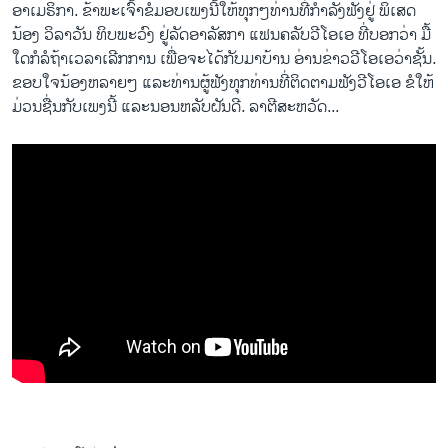
ອາ​ເມຣິກາ. ຂ້າພະ​ເຈົ້າຂໍມອບ​ເພງ​ນີ້​ໃຫ້​ທຸກໆ​ທ່ານທີ່​ກຳ​ລັງຟັງ​ຢູ່ ພິ​ເສດ​
ນ້ອງ ວິລາວັນ ທິບ​ພະ​ວົງ​ ຢູ່​ລັດ​ອາ​ລັສກາ ​ແຟນຄລັບ​ວີ​ໂອ​ເອ ທີ່​ບອກ​ວ່າ ມື້
ໃດກໍລໍຖ້າ​ເວລາ​ເລີກ​ການ ​ເພື່ອ​ຈະ​ໄດ້​ກັບ​ມາ​ບ້ານ ອ່ານ​ຂ່າວ​ວີ​ໂອ​ເອວ່າ​ຊັ້ນ.
ຂອບ​ໃຈ​ນ້ອງ​ຫລາຍ​ໆ ແລະ​ທ່ານ​ຜູ້​ຟັງ​ທຸກ​ທ່ານທີ່​ຕິດຕາມ​ຟັງ​ວີ​ໂອ​ເອ ຂໍ​ໃຫ້​
ມ່ວນ​ຊື່ນ​ກັບ​ເພງ​ນີ້ ​ແລະ​ນອນ​ຫລັບ​ຝັນ​ດີ. ລາຕີ​ສະຫ​ວັດ...