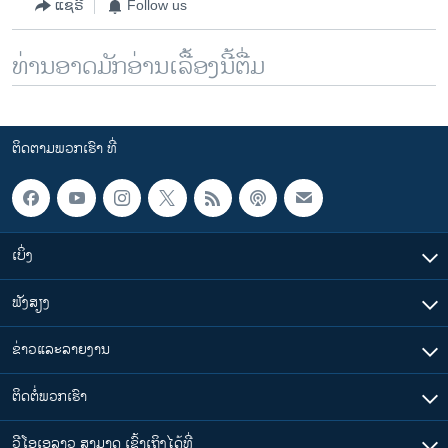
ແຊຣ໌
Follow us
ທ່ານອາດມັກອ່ານເລື້ອງນີ້ຕື່ມ
ຕິດຕາມພວກເຮົາ ທີ່
ເບິ່ງ
ຟັງສຽງ
ຂ່າວແລະລາຍງານ
ຕິດຕໍ່ພວກເຮົາ
ວີໂອເອລາວ ສາມາດ ເຂົ້າເຖິງໄດ້ທີ່