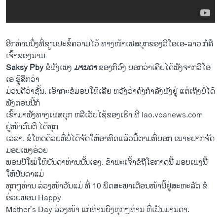
ອີກ​ທ່ານ​ນຶ່ງ​ທີ່ຂຽນປະ​ຂໍ້ຄວາມ​ໄວ້ ທາງໜ້າ​ເຟສບຸກຂອງ​ວີ​ໂອ​ເອ-ລາວ ກໍ​ຄື
ເຈົ້າຂອງນາມ
Saksy Pby
ຂໍ​ຟັງ​ເພງ
ມານ​ດາ
ຂອງ​ກິ​ວົງ ບອກ​ວ່າ​ເຄີຍ​ໄດ້​ຟັງ​ຈາກ​ວີ​ໂອ​
ເອ ຮູ້ສຶກ​ວ່າ​
ມ່ວນ​ດີ​ວ່າ​ຊັ້ນ. ​ເອົາ​ກະ​ຂໍ​ມອບ​ໃຫ້​ເລີ​ຍ ຫວັງ​ວ່າ​ຄົງ​ກຳລັງ​ຟັງ​ຢູ່ ​ແຕ່ເຖິງ​ບໍ່​ໄດ້​
ຟັງ​ຕອນ​ນີ້​ກໍ
ເຂົ້າ​ມາ​ຟັງ​ທາງ​ເຟສບຸກ ຫລື​ເວັບ​ໄຊ້ຂອງ​ເຮົາ​ ທີ່ lao.voanews.com ​
ຢູ່ໜ້າ​ດົນ​ຕີ ໄດ້​ທຸກ
ເວລາ. ຂໍ​ໂທດ​ດ້ວຍ​ທີ່​ບໍ່​ໄດ້​ຈັດ​ໃຫ້​ອາທິດ​ແລ້ວ​ນີ້ຕາມ​ທີ່​ບອກ ​ເພາະ​ຢາກ​ຈັດ​
ມອບ​ເພງ​ອ່ວຍ
ພອນ​ປີ​ໃໝ່​ໃຫ້​ບັນດາ​ທ່ານ​ນັ້ນ​ເອງ. ຂ້າພະ​ເຈົ້າ​ຂໍ​ຖື​ໂອກາດ​ນີ້ ມອບ​ເພງ​ນີ້​
ໃຫ້​ບັນດາ​ແມ່
ທຸກໆທ່ານ ລ່ວງ​ໜ້າວັນແມ່ ທີ່ 10 ພຶດສະພາ​ເດືອ​ນໜ້າ​ນີ້ຢູ່​ສະຫະລັດ ຂໍ​
ອ່ວຍ​ພອນ Happy
Mother’s Day ​ລ່ວງ​ໜ້າ ແກ່​ທ່ານຍິງທຸກໆ​ທ່ານ ທີ່ເປັນມານດາ.