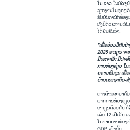
ໃນ ລາວ ໃນປັດຈຸບ
ວຽກງານໃນທຸກໆດ້
ລັບບັນດານັກທ່ອງ
ທັງນີ້ດ້ວຍການເສີ
ໄດ້ຢືນຢັນວ່າ.
"ເພື່ອຮ່ວມມືກັນຢ່
2025 ອາຊຽນ ຈະກ
ມີເອກະລັກ ມີປະສ
ການທ່ອງທ່ຽວ ໃນແ
ຄວາມສົມດຸນ ເພື່ອ
ດ້ານເສດຖະກິດ-ສ
ທາງດ້ານສະມາຄົມ
ພາກການທ່ອງທ່ຽວຂ
ອາຊຽນດ້ວຍກັນ ກໍ
ເລ່ຍ 12 ເປີເຊັ
ໃນພາກການທ່ອງທ່ຽ
GDP ເທົ່ານັ້ນ.