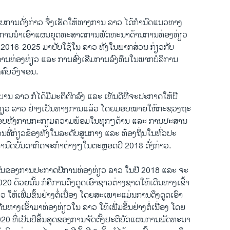
ການດັ່ງກ່າວ ຈຶ່ງເຮັດໃຫ້ທາງການ ລາວ ໄດ້ກຳນົດແນວທາງ
 ການນຳເອົາແຜນຍຸດທະສາດການພັດທະນາດ້ານການທ່ອງທ່ຽວ
 2016-2025 ມາປັບໃຊ້ໃນ ລາວ ທັງໃນພາກສ່ວນ ກ່ຽວກັບ
ານທ່ອງທ່ຽວ ແລະ ການສົ່ງເສີມການລົງທຶນໃນພາກບໍລິການ
ງຄົບວົງຈອນ.
ບານ ລາວ ກໍໄດ້ມີມະຕິຕົກລົງ ແລະ ເຫັນດີທີ່ຈະປະກາດໃຫ້ປີ
ງທ່ຽວ ລາວ ຢ່າງເປັນທາງການແລ້ວ ໂດຍມອບໝາຍໃຫ້ກະຊວງຖະ
ດຊອບທັງການກະກຽມຄວາມພ້ອມໃນທຸກໆດ້ານ ແລະ ການປະສານ
ນທີ່ກ່ຽວຂ້ອງທັງໃນລະດັບສູນກາງ ແລະ ທ້ອງຖິ່ນໃນທົ່ວປະ
ກຳນົດບັນດາກິດຈະກຳຕ່າງໆໃນຕະຫຼອດປີ 2018 ດັ່ງກ່າວ.
ັນຂອງການປະກາດປີການທ່ອງທ່ຽວ ລາວ ໃນປີ 2018 ແລະ ຈະ
 2020 ດ້ວຍນັ້ນ ກໍຄືການດຶງດູດເອົາຊາວຕ່າງຊາດໃຫ້ເດີນທາງເຂົ້າ
 ໃຫ້ເພີ່ມຂຶ້ນຢ່າງຕໍ່ເນື່ອງ ໂດຍສະເພາະແມ່ນການດຶງດູດເອົາ
ນທາງເຂົ້າມາທ່ອງທ່ຽວໃນ ລາວ ໃຫ້ເພີ່ມຂຶ້ນຢ່າງຕໍ່ເນື່ອງ ໂດຍ
20 ທີ່ເປັນປີສິ້ນສຸດຂອງການຈັດຕັ້ງປະຕິບັດແຜນການພັດທະນາ