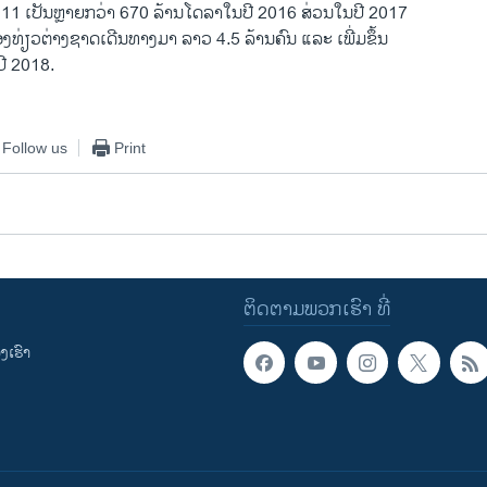
11 ເປັນຫຼາຍກວ່າ 670 ລ້ານໂດລາໃນປີ 2016 ສ່ວນໃນປີ 2017
ງທ່ຽວຕ່າງຊາດເດີນທາງມາ ລາວ 4.5 ລ້ານຄົນ ແລະ ເພີ່ມຂຶ້ນ
ປີ 2018.
Follow us
Print
ຕິດຕາມພວກເຮົາ ທີ່
ເຮົາ