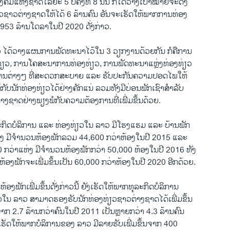
ຄົມແຫ່ງຊາດໄລຍະ 5 ປີຄັ້ງທີ 8 ນັ້ນ ກໍໄດ້ວາງເປົ້າໝາຍຈະດຶງ
່ຽວຊາວຕ່າງຊາດໃຫ້ໄດ້ 6 ລ້ານຄົນ ອັນຈະເຮັດໃຫ້ພາກການທ່ອງ
 953 ລ້ານໂດລາໃນປີ 2020 ດັ່ງກ່າວ.
ໄດ້ວາງແຜນການພັດທະນາໄວ້ໃນ 3 ວຽກງານດ້ວຍກັນ ກໍຄືການ
່ຽວ, ການໂຄສະນາການທ່ອງທ່ຽວ, ການພັດທະນາແຫຼ່ງທ່ອງທ່ຽວ
ານຕ່າງໆ ທີ່ສະດວກສະບາຍ ແລະ ຮັບປະກັນຄວາມປອດໄພໃຫ້
້ກັບນັກທ່ອງທ່ຽວໄດ້ຢ່າງຄັກແນ່ ລວມທັງມີບ່ອນພັກເຊົາສຳລັບ
າງຊາດຢ່າງພຽງພໍກັບຄວາມຕ້ອງການທີ່ເພີ່ມຂຶ້ນດ້ວຍ.
ະກິດບໍລິການ ແລະ ທ່ອງທ່ຽວໃນ ລາວ ມີໂຮງແຮມ ແລະ ບ້ານພັກ
່ງ ມີຈຳນວນຫ້ອງພັກລວມ 44,600 ກວ່າຫ້ອງໃນປີ 2015 ແລະ
540 ກວ່າແຫ່ງ ມີຈຳນວນຫ້ອງພັກກວ່າ 50,000 ຫ້ອງໃນປີ 2016 ທັງ
້ອງພັກຈະເພີ່ມຂຶ້ນເປັນ 60,000 ກວ່າຫ້ອງໃນປີ 2020 ອີກດ້ວຍ.
ງພັກເພີ່ມຂຶ້ນດັ່ງກ່າວນີ້ ຍັງເຮັດໃຫ້ພາກທຸລະກິດບໍລິການ
ໃນ ລາວ ສາມາດຮອງຮັບນັກທ່ອງທ່ຽວຊາວຕ່າງຊາດໄດ້ເພີ່ມຂຶ້ນ
ືຈາກ 2.7 ລ້ານກວ່າຄົນໃນປີ 2011 ເປັນຫຼາຍກວ່າ 4.3 ລ້ານຄົນ
ງເຮັດໃຫ້ພາກບໍລິການຂອງ ລາວ ມີລາຍຮັບເພີ່ມຂຶ້ນຈາກ 400