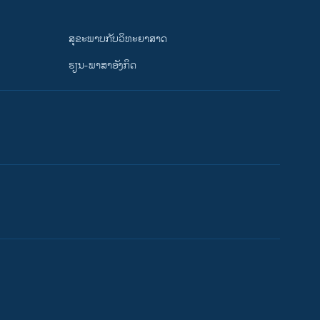
ສຸຂະພາບກັບວິທະຍາສາດ
ຮຽນ-ພາສາອັງກິດ