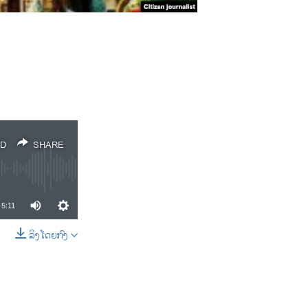
D
SHARE
5:11
ລິງໂດຍກົງ
SHARE