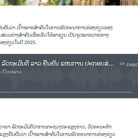
ຢືນຢັນວ່າ ເປົ້າໝາຍສຳຄັນໃນການພັດທະນາການທ່ອງທ່ຽວຂອງ
ສ່ວນຢ່າງສຳຄັນເພື່ອເຮັດໃຫ້ອາຊຽນ ເປັນຈຸດໝາຍປາຍທາງ
່ອງທ່ຽວໃນປີ 2025.
ຟັງລາຍງານ ລັດຖະມົນຕີ ລາວ ຢືນຢັນ ແຜນການ ປະກອບສ່ວນ ເຂົ້າໃນ ການທ່ອງທ່ຽວ ອາຊຽນ
EMBE
າ ວີໂອເອລາວ
No media source currently available
EMBED
ົງດາຣາ ລັດຖະມົນຕີວ່າການກະຊວງຖະແຫຼງຂ່າວ, ວັດທະນະທຳ
ແຫຼງຢືນຢັນວ່າ ເປົ້າໝາຍສຳຄັນໃນການພັດທະນາການທ່ອງທ່ຽວ