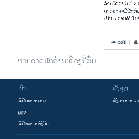
ລ້ານໂດລາໃນປີ 20
ຄາດວ່າຈະມີນັກທ່ອ
ເປັນ 5 ລ້ານຄົນໃນ
ແຊຣ໌
ທ່ານອາດມັກອ່ານເລື້ອງນີ້ຕື່ມ
ເບິ່ງ
ຟັງສຽງ
ວີດີໂອພາສາລາວ
ຟັງລາຍການຂອງ
ຢູທູບ
ວີດີໂອພາສາອັງກິດ