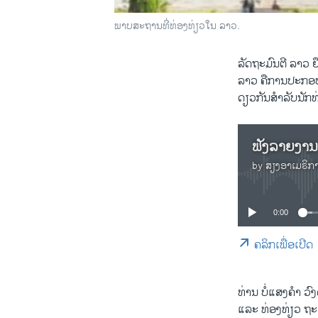
ພາບສະຖານທີ່ທ່ອງທ່ຽວໃນ ລາວ.
ລັດຖະມົນຕີ ລາວ 
ລາວ ຄືການປະກອບ
ດຽວກັນສຳລັບນັກທ
by
ສຽງອາເມຣິກ
0:00
ຄລິກເພື່ອເປີດ
ທ່ານ ບໍ່ແສງຄຳ ວ
ແລະ ທ່ອງທ່ຽວ ຖະ