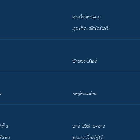
ລາວໃນຕ່າງແດນ
ທຸລະກິດ-ເທັກໂນໂລຈີ
ຟັງພອດແຄັສຕ໌
ສ
ຈອງອີເມລຂ່າວ
ັງ​ກິດ
ອາຣ໌ ແອັຟ ເອ-ລາວ
ວີ​ໂອ​ເອ
ສາມາດເຂົ້າເຖິງໄດ້