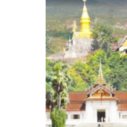
ວິທະຍາສາດ-ເທັກໂນໂລຈີ
ທຸລະກິດ
ພາສາອັງກິດ
ວີດີໂອ
ສຽງ
ລາຍການກະຈາຍສຽງ
ລາຍງານ