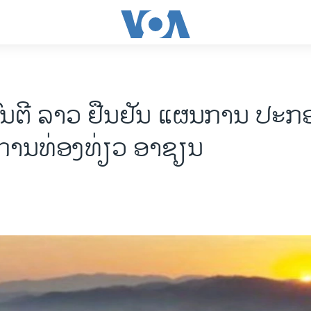
ົນຕີ ລາວ ຢືນຢັນ ແຜນການ ປະກ
ນ ການທ່ອງທ່ຽວ ອາຊຽນ