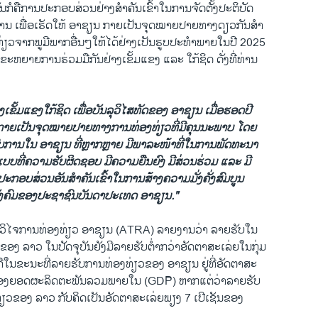
ັນກໍຄືການປະກອບສ່ວນຢ່າງສຳຄັນເຂົ້າໃນການຈັດຕັ້ງປະຕິບັດ
ານ ເພື່ອເຮັດໃຫ້ ອາຊຽນ ກາຍເປັນຈຸດໝາຍປາຍທາງດຽວກັນສຳ
ທ່ຽວຈາກພູມີພາກອື່ນໆໃຫ້ໄດ້ຢ່າງເປັນຮູບປະທຳພາຍໃນປີ 2025
ມຂະຫຍາຍການຮ່ວມມືກັນຢ່າງເຂັ້ມແຂງ ແລະ ໃກ້ຊິດ ດັ່ງທີ່ທ່ານ
າງເຂັ້ມແຂງໃກ້ຊິດ ເພື່ອບັນລຸວິໄສທັດຂອງ ອາຊຽນ ເມື່ອຮອດປີ
າຍເປັນຈຸດໝາຍປາຍທາງການທ່ອງທ່ຽວທີ່ມີຄຸນນະພາບ ໂດຍ
ົບການໃນ ອາຊຽນ ທີ່ຫຼາກຫຼາຍ ມີພາລະໜ້າທີ່ໃນການພັດທະນາ
ບບທີ່ຄວາມຮັບຜິດຊອບ ມີຄວາມຍືນຍົງ ມີສ່ວນຮ່ວມ ແລະ ມີ
ປະກອບສ່ວນອັນສຳຄັນເຂົ້າໃນການສ້າງຄວາມມັ່ງຄັ່ງສົມບູນ
ັງຄົມຂອງປະຊາຊົນບັນດາປະເທດ ອາຊຽນ."
ວິໄຈການທ່ອງທ່ຽວ ອາຊຽນ (ATRA) ລາຍງານວ່າ ລາຍຮັບໃນ
ອງ ລາວ ໃນປັດຈຸບັນຍັງມີລາຍຮັບຕໍ່າກວ່າອັດຕາສະເລ່ຍໃນກຸ່ມ
ຄືໃນຂະນະທີ່ລາຍຮັບການທ່ອງທ່ຽວຂອງ ອາຊຽນ ຢູ່ທີ່ອັດຕາສະ
ນ ຂອງຍອດຜະລິດຕະພັນລວມພາຍໃນ (GDP) ຫາກແຕ່ວ່າລາຍຮັບ
ວຂອງ ລາວ ກັບຄິດເປັນອັດຕາສະເລ່ຍພຽງ 7 ເປີເຊັນຂອງ