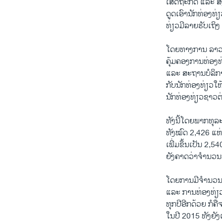
ເສດຖະກິດ ແລະ ສັງ
ດູດເອົານັກທ່ອງທ
ທ່ຽວມີລາຍຮັບເຖິງ
ໂດຍທາງການ ລາວ 
ຄຸ້ມຄອງການທ່ອງທ
ແລະ ສະຖານບໍລິກ
ກັບນັກທ່ອງທ່ຽວໃຫ
ນັກທ່ອງທ່ຽວຊາວຕ່
ທັງນີ້ໂດຍພາກທຸລ
ທັງໝົດ 2,426 ແຫ
ເພີ່ມຂຶ້ນເປັນ 2,
ຍັງຄາດວ່າຈຳນວນຫ
ໂດຍການມີຈຳນວນຫ້ອ
ແລະ ການທ່ອງທ່ຽວ
ທຸກປີອີກດ້ວຍ ກໍຄ
ໃນປີ 2015 ທັງຍັ