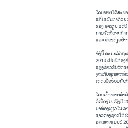
ໂດຍພາຍໃຕ້ສະພາບ
ແກ້ໄຂບັນຫາດ້ວຍ
ຂອງ ອາຊຽນ ແຕ່ປີ
ການຈັດກິດຈະກຳກ
ແລະ ທ່ອງທ່ຽວຢ່າ
ທັງນີ້ ຄະນະລັດຖະ
2018 ເປັນປີທ່ອ
ແຫຼງຂ່າວຮັບຜິ
ງານກັບທຸກພາກສ່ວ
ເທດເພື່ອຮ່ວມກັນ
ໂດຍເປົ້າໝາຍສຳຄ
ຕໍ່ເນື່ອງໄປເຖິງປີ
ມາທ່ອງທ່ຽວໃນ ລາວ
ຊາວຕ່າງຊາດໃຫ້ເດີ
ສະເພາະແມ່ນປີ 20