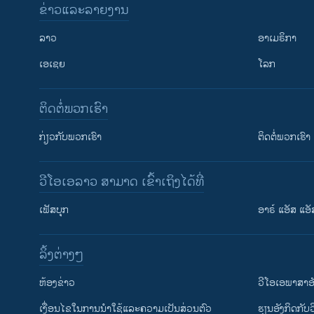
ຂ່າວແລະລາຍງານ
ລາວ
ອາເມຣິກາ
ເອເຊຍ
ໂລກ
ຕິດຕໍ່ພວກເຮົາ
ກ່ຽວກັບພວກເຮົາ
ຕິດຕໍ່ພວກເຮົາ
ວີໂອເອລາວ ສາມາດ ເຂົ້າເຖິງໄດ້ທີ່
ເຟັສບຸກ
ອາຣ໌ ແອັສ ແອັ
​ລິ້ງ​ຕ່າງໆ
ຕິດຕາມພວກເຮົາ ທີ່
​ຫ້ອງ​ຂ່າວ
ວີ​ໂອ​ເອ​ພາ​ສາ​ອ
​ເງື່ອນ​ໄຂ​ໃນ​ການ​ນຳ​ໃຊ້​ແລະຄວາມ​ເປັນ​ສ່​ວນ​ຕົວ
​ຮຽນ​ອັງ​ກິດ​ກັບ​