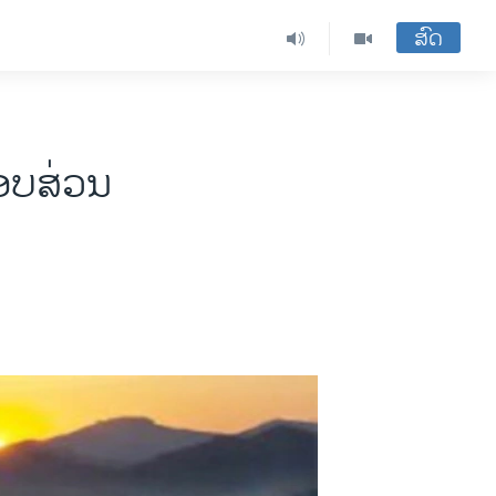
ສົດ
ອບສ່ວນ