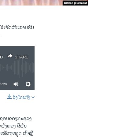
ົບຈັດເກັບລາຍຮັບ
.
D
SHARE
5:28
ລິງໂດຍກົງ
SHARE
ຜິດຊອບຂອງກະຊວງ
ະພັງທອງ ສີພັນ
ັດຖະທູດ ເກົາຫຼີ