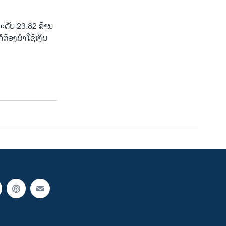
ະດັບ 23.82 ລ້ານ
ໍຕ້ອງນຳໃຊ້ເງິນ