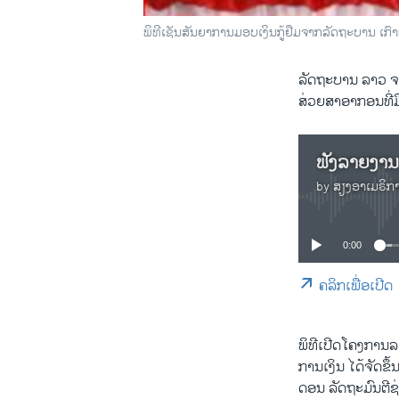
ພິທີເຊັນສັນຍາການມອບເງິນກູ້ຢືມຈາກລັດຖະບານ ເກົາຫ
ລັດຖະບານ ລາວ ຈະ
ສ່ວຍສາອາກອນທີ່ມ
by
ສຽງອາເມຣິກ
0:00
ຄລິກເພື່ອເປີດ
ພິທີເປີດໂຄງການ
ການເງິນ ໄດ້ຈັດຂຶ
ດອນ ລັດຖະມົນຕີຊ