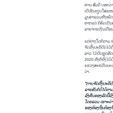
ທ່ານ ສົມດີ ບອກວ່
ເປີເຊັນທຽບໃສ່ແຜ
ມູນຄ່າລວມທັງໝົດບ
ຫາກແຕ່ ກໍຄິດເປັນ
ລາຍຈ່າຍເງິນເດືອ
ແຕ່ຢ່າງໃດກໍຕາມ 
ຈັດຕັ້ງປະຕິບັດໄດ້
ລາວ ໄດ້ປັບຫຼຸດອັ
2020 ທັງກໍຍັງໄດ້
ແຂວງສະຫວັນນະເຂດ
ວ່າ.
"ການຈັດຕັ້ງປະຕິ
ລາຍຮັບກໍບໍ່ໄດ້ຕາ
ລົງທຶນຂອງລັດນີ້ລ
ໂດຍລວມ ເພາະວ່າພ
ຂອງທ້ອງຖິ່ນຕ້ອງຖ