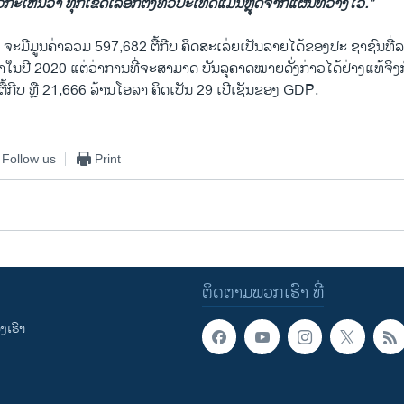
ກະເຫັນວ່າ ທຸກເຂດເລືອກຕັ້ງທົ່ວປະເທດແມ່ນຫຼຸດຈາກແຜນທີ່ວາງໄວ້."
ະມີມູນຄ່າລວມ 597,682 ຕື້ກີບ ຄິດສະເລ່ຍເປັນລາຍໄດ້ຂອງປະ ຊາຊົນທີ່ລ
ລາໃນປີ 2020 ແຕ່ວ່າການທີ່ຈະສາມາດ ບັນລຸຄາດໝາຍດັ່ງກ່າວໄດ້ຢ່າງແທ້ຈິງກ
ຕື້ກີບ ຫຼື 21,666 ລ້ານໂອລາ ຄິດເປັນ 29 ເປີເຊັນຂອງ GDP.
Follow us
Print
ຕິດຕາມພວກເຮົາ ທີ່
ເຮົາ