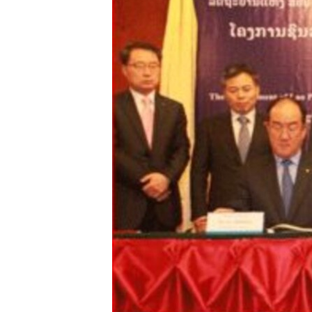
ວິທະຍາສາດ-ເທັກໂນໂລຈີ
ທຸລະກິດ
ພາສາອັງກິດ
ວີດີໂອ
ສຽງ
ລາຍການກະຈາຍສຽງ
ລາຍງານ