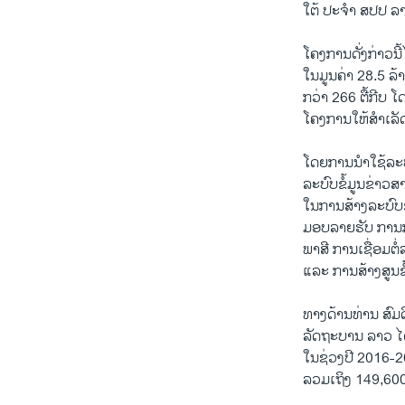
ໃຕ້ ປະຈຳ ສປປ ລາ
ໂຄງການດັ່ງກ່າວນີ
ໃນມູນຄ່າ 28.5 ລ້
ກວ່າ 266 ຕື້ກີບ 
ໂຄງການໃຫ້ສຳເລັດ 
ໂດຍການນຳໃຊ້ລະບົ
ລະບົບຂໍ້ມູນຂ່າວ
ໃນການສ້າງລະບົບຂ
ມອບລາຍຮັບ ການກ
ພາສີ ການເຊື່ອມຕ
ແລະ ການສ້າງສູນຂໍ
ທາງດ້ານທ່ານ ສົມ
ລັດຖະບານ ລາວ ໄ
ໃນຊ່ວງປີ 2016-2
ລວມເຖິງ 149,600