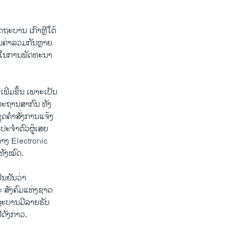
ຖະບານ ເກົາຫຼີໃຕ້
ູນຄ່າລວມກັນຫຼາຍ
ຊອບໃນການພັດທະນາ
ີ່ມຂຶ້ນ ເພາະເປັນ
ຕະຖານສາກົນ ທັງ
ຸດຄຳສັ່ງການແຈ້ງ
ປະຈຳຕົວຜູ້ເສຍ
າງ Electronic
ທັງໝົດ.
ຶນຢັນວ່າ
 ສັງຄົມແຫ່ງຊາດ
ດຖະບານມີລາຍຮັບ
ັ່ງກ່າວ.