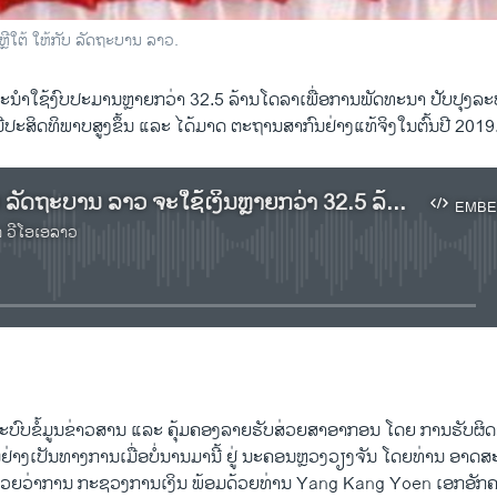
ຼີໃຕ້ ໃຫ້ກັບ ລັດຖະບານ ລາວ.
ນຳໃຊ້ງົບປະມານຫຼາຍກວ່າ 32.5 ລ້ານໂດລາເພື່ອການພັດທະນາ ປັບປຸງລະບ
ີປະສິດທິພາບສູງຂຶ້ນ ແລະ ໄດ້ມາດ ຕະຖານສາກົນຢ່າງແທ້ຈິງໃນຕົ້ນປີ 2019
ຟັງລາຍງານ ລັດຖະບານ ລາວ ຈະໃຊ້ເງິນຫຼາຍກວ່າ 32.5 ລ້ານໂດລາ ເພື່ອປັບປຸງລະບົບຈັດເກັບລາຍ ຮັບສ່ວຍສາອາກອນ
EMBE
າ ວີໂອເອລາວ
No media source currently available
EMBED
ລະບົບຂໍ້ມູນຂ່າວສານ ແລະ ຄຸ້ມຄອງລາຍຮັບສ່ວຍສາອາກອນ ໂດຍ ການຮັບ
້ນຢ່າງເປັນທາງການເມື່ອບໍ່ນານມານີ້ ຢູ່ ນະຄອນຫຼວງວຽງຈັນ ໂດຍທ່ານ ອາດສ
່ວຍວ່າການ ກະຊວງການເງິນ ພ້ອມດ້ວຍທ່ານ Yang Kang Yoen ເອກອັກຄະລ