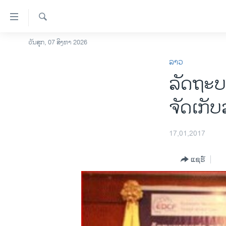
ລິ້ງ
ສຳຫລັບ
ເຂົ້າ
ຄົ້ນຫາ
ວັນສຸກ, 07 ສິງຫາ 2026
ໂຮມເພຈ
ຫາ
ລາວ
ລາວ
ຂ້າມ
ລັດຖະບາ
ຂ້າມ
ອາເມຣິກາ
ຂ້າມ
ການເລືອກຕັ້ງ ປະທານາທີບໍດີ ສະຫະລັດ
ຈັດເກັ
ໄປ
2024
ຫາ
ຂ່າວ​ຈີນ
ຊອກ
17,01,2017
ຄົ້ນ
ໂລກ
ແຊຣ໌
ເອເຊຍ
ອິດສະຫຼະພາບດ້ານການຂ່າວ
ຊີວິດຊາວລາວ
ຊຸມຊົນຊາວລາວ