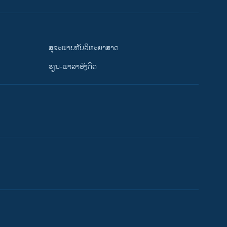
ສຸຂະພາບກັບວິທະຍາສາດ
ຮຽນ-ພາສາອັງກິດ