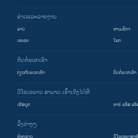
ຂ່າວແລະລາຍງານ
ລາວ
ອາເມຣິກາ
ເອເຊຍ
ໂລກ
ຕິດຕໍ່ພວກເຮົາ
ກ່ຽວກັບພວກເຮົາ
ຕິດຕໍ່ພວກເຮົາ
ວີໂອເອລາວ ສາມາດ ເຂົ້າເຖິງໄດ້ທີ່
ເຟັສບຸກ
ອາຣ໌ ແອັສ ແອັ
​ລິ້ງ​ຕ່າງໆ
ຕິດຕາມພວກເຮົາ ທີ່
​ຫ້ອງ​ຂ່າວ
ວີ​ໂອ​ເອ​ພາ​ສາ​ອ