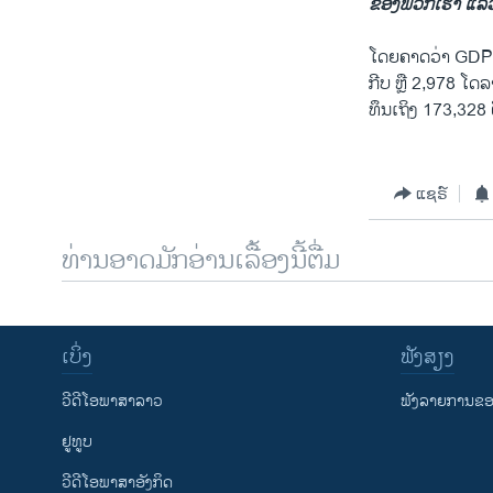
ຂອງພວກເຮົາ ແລ້ວ
ໂດຍຄາດວ່າ GDP ຈ
ກີບ ຫຼື 2,978 ໂດ
ທຶນເຖິງ 173,328 
ແຊຣ໌
ທ່ານອາດມັກອ່ານເລື້ອງນີ້ຕື່ມ
ເບິ່ງ
ຟັງສຽງ
ວີດີໂອພາສາລາວ
ຟັງລາຍການຂອງ
ຢູທູບ
ວີດີໂອພາສາອັງກິດ