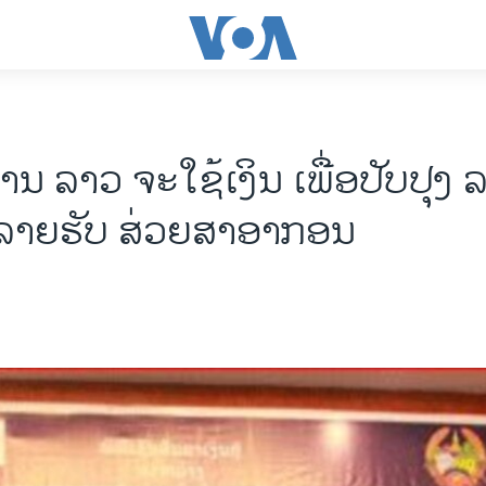
ນ ລາວ ຈະໃຊ້ເງິນ ເພື່ອປັບປຸງ 
ບລາຍຮັບ ສ່ວຍສາອາກອນ