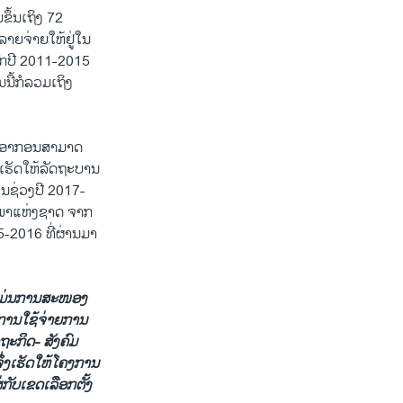
ຂຶ້ນເຖິງ 72
າຍຈ່າຍໃຫ້ຢູ່ໃນ
ສົກປີ 2011-2015
ນີ້ກໍລວມເຖິງ
ຍສາອາກອນສາມາດ
ັງເຮັດໃຫ້ລັດຖະບານ
ໃນຊ່ວງປີ 2017-
ສະພາແຫ່ງຊາດ ຈາກ
-2016 ທີ່ຜ່ານມາ
ກະແມ່ນການສະໜອງ
ໃນການໃຊ້ຈ່າຍການ
ຖະກິດ- ສັງຄົມ
່ງເຮັດໃຫ້ໂຄງການ
່ກັບເຂດເລືອກຕັ້ງ