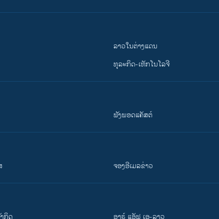
ລາວໃນຕ່າງແດນ
ທຸລະກິດ-ເທັກໂນໂລຈີ
ຟັງພອດແຄັສຕ໌
ສ
ຈອງອີເມລຂ່າວ
ັງ​ກິດ
ອາຣ໌ ແອັຟ ເອ-ລາວ