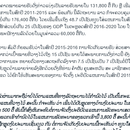
າຄາດໝາຍລາຍຮັບດັ່ງກ່າວແບ່ງເປັນລາຍຮັບພາຍໃນ 131,800 ຕື້ ກີບ ຫຼື ເພີ່ມ
ນການໃນສົກປີ 2011-2015 ແລະ ພ້ອມກັນ ນີ້ລັດຖະບານ ລາວ ກໍຈະຄວບຄຸມລ
ໍ່ເກີນ 176,400 ຕື້ກີບ ໂດຍເພີ່ມຂຶ້ນເຖິງ 48.7 ເປີເຊັນທຽບໃສ່ແຜນການໃນ
ສັກສ່ວນບໍ່ເກີນ 25 ເປີເຊັນຂອງ GDP ໃນຕະຫຼອດສົກປີ 2016-2020 ໂດຍ ໃນ
ນພະນັກງານລັດດ້ວຍໃນມູນຄ່າລວມ 60,000 ຕື້ກີບ.
ທ່ານ ສົມດີ ກໍຍອມຮັບວ່າໃນສົກປີ 2015-2016 ການຈັດເກັບລາຍຮັບ ສ່ວ
ຕໍ່າກວ່າເປົ້າໝາຍທີ່ວາງໄວ້ເຖິງ 15 ເປີເຊັນ ພາຍໃຕ້ສະພາບການດັ່ງກ່າວນີ້ ຍ
ດຕາການຂະ ຫຍາຍຕົວທາງເສດຖະກິດລົງຈາກ 7.5 ເປີເຊັນເປັນ 7 ເປີເຊັນຕໍ່ປີ
ປັບຫຼຸດດ້ານລາຍຈ່າຍລົງອີກດ້ວຍດັ່ງທີ່ທ່ານ ຄຳຜັນ ຄູນສະຫວັນ ສະ ມາຊິກ
 ໄດ້ຍົກໃຫ້ເຫັນສະພາບຂອງການ ຈັດຕັ້ງ ປະຕິບັດແຜນການໃນສົກປີ 2015
ບັດຜ່ານມາກະຖືວ່າບໍ່ໄດ້ຕາມແຜນທີ່ທາງລັດຖະບານໄດ້ກຳນົດໄວ້ ເປັນຕົ້ນ
ມແຜນທີ່ວາງໄວ້ ສະນັ້ນ ກໍຈະເຫັນ ວ່າ ເພິ່ນໄດ້ປັບຫຼຸດທາງດ້ານງົບປະມານ 
ົງ 500 ຕື້ ອັນນີ້ກໍສົ່ງຜົນກະທົບຕໍ່ການຈັດຕັ້ງປະຕິບັດແແຜນການພັດທະນາເສດ
ວກເຮົາກຳນົດໄວ້ໃນແຜນການພັດທະນາຂອງພວກເຮົານີ້ 3,800 ຕື້ ສະນັ້ນຈຶ
ືກຫຼຸດງົບປະມານເຊັ່ນດຽວ ກັນ ຕໍ່ການຈັດເກັບງົບປະມານນີ້ກະເຫັນວ່າ ທຽບໃສ