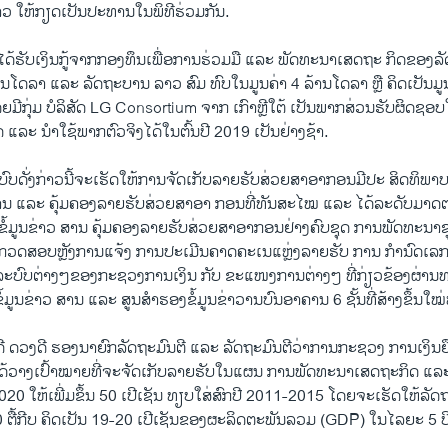
ວ ໃຫ້ກຽດເປັນປະທານໃນພິທີຮ່ວມກັນ.
້ໄດ້ຮັບເງິນກູ້ຈາກກອງທຶນເພື່ອການຮ່ວມມື ແລະ ພັດທະນາເສດຖະ ກິດຂອງລັດ
ານໂດລາ ແລະ ລັດຖະບານ ລາວ ສົມ ທົບໃນມູນຄ່າ 4 ລ້ານໂດລາ ຫຼື ຄິດເປັນມ
ໂດຍມີກຸ່ມ ບໍລິສັດ LG Consortium ຈາກ ເກົາຫຼີໃຕ້ ເປັນພາກສ່ວນຮັບຜິດ
ແລະ ນຳໃຊ້ພາກຕົວຈິງໄດ້ໃນຕົ້ນປີ 2019 ເປັນຢ່າງຊ້າ.
ບດັ່ງກ່າວນີ້ຈະເຮັດໃຫ້ການຈັດເກັບລາຍຮັບສ່ວຍສາອາກອນມີປະ ສິດທິພາບເພ
ສານ ແລະ ຄຸ້ມຄອງລາຍຮັບສ່ວຍສາອາ ກອນທີ່ທັນສະໄໝ ແລະ ໄດ້ລະດັບມາດ
ໍ້ມູນຂ່າວ ສານ ຄຸ້ມຄອງລາຍຮັບສ່ວຍສາອາກອນຢ່າງຄົບຊຸດ ການພັດທະນາຊ
ວດສອບຫຼັງການແຈ້ງ ການປະເມີນຄາດຄະເນແຫຼ່ງລາຍຮັບ ການ ກຳນົດເລກ
ໍ່ລະບົບຕ່າງໆຂອງກະຊວງການເງິນ ກັບ ຂະແໜງການຕ່າງໆ ທີ່ກ່ຽວຂ້ອງຜ່ານທ
້ມູນຂ່າວ ສານ ແລະ ສູນສຳຮອງຂໍ້ມູນຂ່າວານບົນອາຄານ 6 ຊັ້ນທີ່ສ້າງຂຶ້ນໃໝ່
ດີ ດວງດີ ຮອງນາຍົກລັດຖະມົນຕີ ແລະ ລັດຖະມົນຕີວ່າການກະຊວງ ການເງິນຢ
ດ້ວາງເປົ້າໝາຍທີ່ຈະຈັດເກັບລາຍຮັບໃນແຜນ ການພັດທະນາເສດຖະກິດ ແລະ
020 ໃຫ້ເພີ່ມຂຶ້ນ 50 ເປີເຊັນ ທຽບໃສ່ສົກປີ 2011-2015 ໂດຍຈະເຮັດໃຫ້ລັ
 ຕື້ກີບ ຄິດເປັນ 19-20 ເປີເຊັນຂອງຜະລິດຕະພັນລວມ (GDP) ໃນໄລຍະ 5 ປີດ