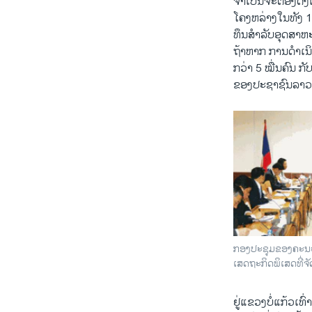
ຈໍາເປັນຈະຕ້ອງດຶ
ໂຄງຫລ່າງໃນທັງ 10
ທຶນສໍາລັບອຸດສາຫ
ຖ້າຫາກ ການດໍາເນ
ກວ່າ 5 ໝື່ນຄົນ ກ
ຂອງປະຊາຊົນລາວ ທີ່
ກອງປະຊຸມຂອງຄະນະ
ເສດຖະກິດພິເສດທີ່ຈັດ
ຢູ່ແຂວງບໍ່ແກ້ວເ