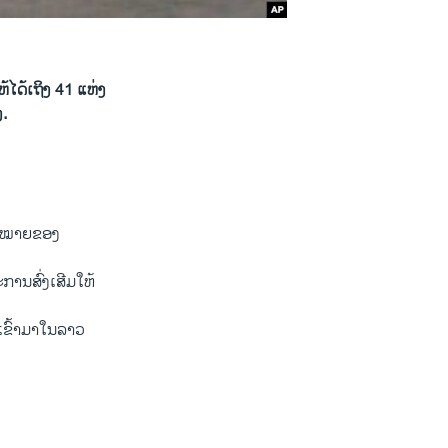
ດ້ເຖິງ 41 ແຫ່ງ
ງ.
ົ້າໝາຍຂອງ
ການສົ່ງເສີມໃຫ້
ເຂົ້າມາໃນລາວ