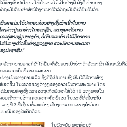
 ກໍໄດ້ສ້າງຜົນປະໂຫຍດໃຫ້ກັບລາວໄດ້ເປັນຢ່າງດີ ດັ່ງທີ່ ທ່ານນາງ
ັດຖະມົນຕີປະຈໍາສໍານັກງານນາຍົກລັດຖະມົນຕີໄດ້ຢືນຢັນວ່າ:
ິເສດແມ່ນໄດ້
ປະກອບສ່ວນຢ່າງຕັ້ງໜ້າເຂົ້າໃນການ
ຄງລ່າງຢູ່ເຂດຫ່າງ
ໄກສອກຫຼີກ
, ເຂດທຸລະກັນດານ
ຂດຢູ່ສາມຫຼ່ຽມທອງຄໍາ
,
ບໍ່ເຕັນແດນຄໍາ ກໍໄດ້ມີອາຄານ
ນຫົນທາງເກີດຂຶ້ນຢ່າງ
ຫຼວງຫຼາຍ ແລະມີຄວາມສະດວກ
ອງປະຊາຊົນ.
”
ະນະລັດຖະບານລາວກໍຍັງໄດ້ມີມະຕິຮັບຮອງເອົາຮ່າງດໍາລັດນາຍົກ ລັດຖະມົນຕີວ
ເຂດເສດຖະກິດພິເສດ ແລະເຂດ
າງເປັນທາງການແລ້ວ ຊຶ່ງກໍຖືເປັນການສົ່ງເສີມໃຫ້ມີການສ້າງ
ດພິເສດຂຶ້ນ ໃນເຂດແຂວງຕ່າງໆຂອງລາວເປັນການສະເພາະ ໂດຍ
ດໍາເນີນການສ້າງຕັ້ງເຂດເສດຖະກິດພິເສດໃຫ້ໄດ້ 10 ແຫ່ງພາຍໃນ
້ກໍລວມເຖິງການສ້າງເຂດເສດຖະກິດພິເສດ ໃນເຂດທີ່ຕໍ່ເນື່ອງກັບ
ງ ແຫ່ງທີ 3 ທີ່ເຊື່ອມຕໍ່ລະຫວ່າງເມືອງທ່າແຂກ ແຂວງຄໍາມ່ວນ
ນພະນົມຂອງໄທອີກດ້ວຍ.
ໃນປັດຈຸບັນ ພາກສ່ວນທີ່