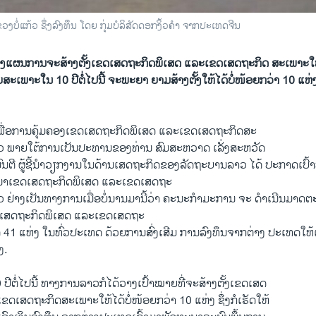
ວງບໍ່ແກ້ວ ຊຶ່ງລົງທຶນ ໂດຍ ກຸ່ມບໍລິສັດດອກງິ້ວຄໍາ ຈາກປະເທດຈີນ
ແຜນການຈະສ້າງຕັ້ງເຂດເສດຖະກິດພິເສດ ແລະເຂດເສດຖະກິດ ສະເພາະໃຫ້ໄ
ະເພາະໃນ 10 ປີຕໍ່ໄປນີ້ ຈະພະຍາ ຍາມສ້າງຕັ້ງໃຫ້ໄດ້ບໍ່ໜ້ອຍກວ່າ 10 ແຫ່
ື່ອການຄຸ້ມຄອງເຂດເສດຖະກິດພິເສດ ແລະເຂດເສດຖະກິດສະ
 ພາຍໃຕ້ການເປັນປະທານຂອງທ່ານ ສົມສະຫວາດ ເລັ່ງສະຫວັດ
ນຕີ ຜູ້ຊີ້ນໍາວຽກງານໃນດ້ານເສດຖະກິດຂອງລັດຖະບານລາວ ໄດ້ ປະກາດເປ
ນາເຂດເສດຖະກິດພິເສດ ແລະເຂດເສດຖະ
ຢ່າງເປັນທາງການເມື່ອບໍ່ນານມານີ້ວ່າ ຄະນະກໍາມະການ ຈະ ດໍາເນີນມາດຕະ
ເຂດເສດຖະກິດພິເສດ ແລະເຂດເສດຖະ
້ 41 ແຫ່ງ ໃນທົ່ວປະເທດ ດ້ວຍການສົ່ງເສີມ ການລົງທຶນຈາກຕ່າງ ປະເທດໃຫ້
ງ.
ປີຕໍ່ໄປນີ້ ທາງການລາວກໍໄດ້ວາງເປົ້າໝາຍທີ່ຈະສ້າງຕັ້ງເຂດເສດ
ຂດເສດຖະກິດສະເພາະໃຫ້ໄດ້ບໍ່ໜ້ອຍກວ່າ 10 ແຫ່ງ ຊຶ່ງກໍເຮັດໃຫ້