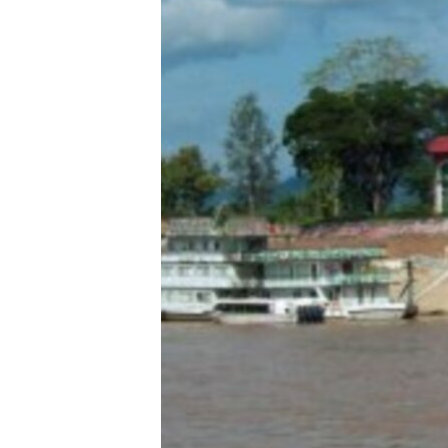
ວິທະຍາສາດ-ເທັກໂນໂລຈີ
ທຸລະກິດ
ພາສາອັງກິດ
ວີດີໂອ
ສຽງ
ລາຍການກະຈາຍສຽງ
ລາຍງານ