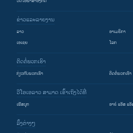
ວີດີໂອພາສາອັງກິດ
ຂ່າວແລະລາຍງານ
ລາວ
ອາເມຣິກາ
ເອເຊຍ
ໂລກ
ຕິດຕໍ່ພວກເຮົາ
ກ່ຽວກັບພວກເຮົາ
ຕິດຕໍ່ພວກເຮົາ
ວີໂອເອລາວ ສາມາດ ເຂົ້າເຖິງໄດ້ທີ່
ເຟັສບຸກ
ອາຣ໌ ແອັສ ແອັ
​ລິ້ງ​ຕ່າງໆ
ຕິດຕາມພວກເຮົາ ທີ່