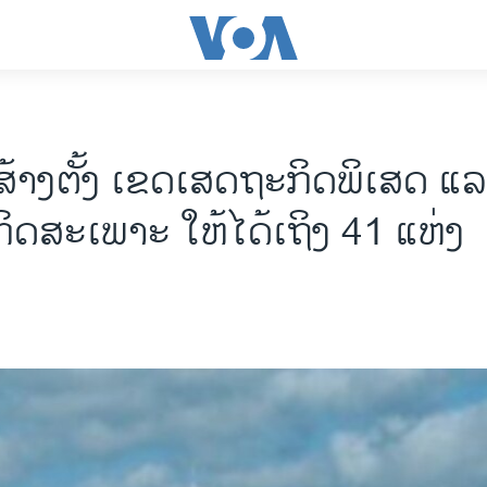
້າງຕັ້ງ ເຂດເສດຖະກິດພິເສດ ແ
ິດສະເພາະ ໃຫ້ໄດ້ເຖິງ 41 ແຫ່ງ