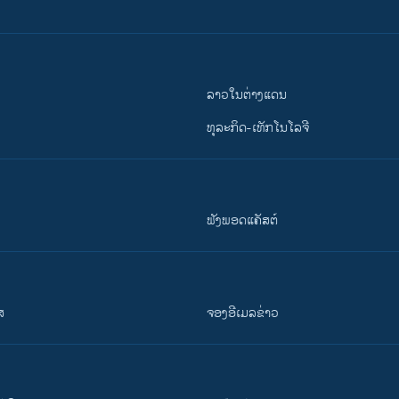
ລາວໃນຕ່າງແດນ
ທຸລະກິດ-ເທັກໂນໂລຈີ
ຟັງພອດແຄັສຕ໌
ສ
ຈອງອີເມລຂ່າວ