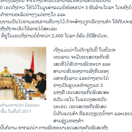
ງເອົາເງິນລົງທຶນ ຈາກຕ່າງປະເທດເຂົ້າມາພັດທະນາລະບົບພຶ້ນຖານ
 ເຂດດັ່ງກ່າວ ໃຫ້ໄດ້ໃນມູນຄ່າລວມບໍ່ໜ້ອຍກວ່າ 3 ພັນລ້ານໂດລາ ໂດຍຍັງບໍ່
ະກໍາການຜະລິດຕ່າງໆແຕ່ຢ່າງໃດ ແລະ
ິນງານເປັນໄປຕາມແຜນການທີ່ວາງໄວ້ ກໍຈະສ້າງວຽກເຮັດງານທໍາ ໃຫ້ກັບປະ
ັບທັງຍັງຈະເຮັດໃຫ້ລາຍໄດ້ສະເລ່ຍ
ຢູ່ໃນເຂດດັ່ງກ່າວບໍ່ຕໍ່າກວ່າ 2,400 ໂດລາ ຕໍ່ຄົນ ຕໍ່ປີອີກດ້ວຍ.
ເຖິງແມ່ນວ່າໃນປັດຈຸບັນນີ້ ໃນທົ່ວປະ
ເທດລາວ ຈະມີເຂດເສດຖະກິດພິ
ເສດທີ່ໄດ້ຮັບການພັດທະນາ ແລະ
ສາມາດຮັບຮອງການລົງທຶນຂອງ
ເອກະຊົນລາວ ແລະຕ່າງຊາດໄດ້
ຢ່າງເປັນຮູບປະທໍາພຽງແຕ່ 3
ແຫ່ງຄື ເຂດເສດຖະກິດພິເສດສະ
ຫວັນ-ເຊໂນ ໃນແຂວງສະຫວັນ
ກໍາມະການວ່າ ດ້ວຍເຂດ
ນະເຂດ, ເຂດເສດຖະກິດພິເສດ
ຂຶ້ນ ໃນຕົ້ນປີ 2011
ບໍ່ເຕັນແດນຄໍາ ທີ່ແຂວງຫຼວງນໍ້າທາ ແລະເຂ
ສາມຫຼ່ຽມທອງຄໍາ
ທົ່ານັ້ນກໍຕາມ ຫາກແຕ່ວ່າ ການພັດທະນາເຂດເສດຖະກິດພິເສດທັງ