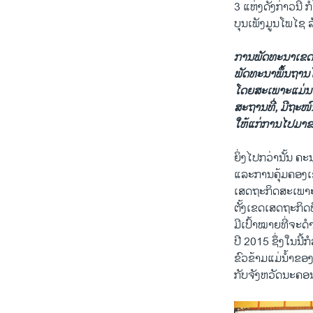
3 ແຫ່ງດັ່ງກ່າວນີ້
ບຸນເພັງມູນໂພໄຊ ລ
ການພັດທະນາເຂດພ
ພັດທະນາພຶ້ນຖານໂ
ໂດຍ
ສະເພາະແມ່ນເ
ສະຖານ
ທີ່
, ມີຖະໜົ
ໃຫ້
ແກ່ການໄປມາຂ
ຍິ່ງໄປກວ່ານັ້ນ ຄ
ແລະການຄຸ້ມຄອງ
ເສດຖະກິດສະເພາະຢ່
ຕັ້ງເຂດເສດຖະກິ
ມີເປົ້າໝາຍທີ່ຈະ
ປີ 2015 ຊຶ່ງໃນນີ
ຂົວຂ້າມແມ່ນໍ້າຂອ
ກັບຈັງຫວັດນະຄອ