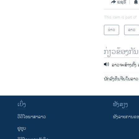
ແຊຣ໌
This item is part of
ຂ່າວ
ລາວ
ກ່ຽວຂ້ອງກັນ
ລາວຈະສ້າງຕັ້ງ
ນັກລົງທຶນຈີນໃນລາວ
ເບິ່ງ
ຟັງສຽງ
ວີດີໂອພາສາລາວ
ຟັງລາຍການຂອງ
ຢູທູບ