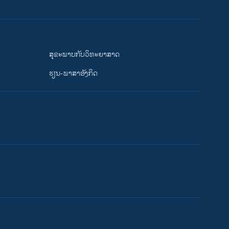
ສຸຂະພາບກັບວິທະຍາສາດ
ຮຽນ-ພາສາອັງກິດ