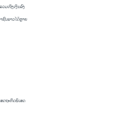
ລວມເຖິງເງິນລົງ
ຊາຊົນລາວໄດ້ຫຼາຍ
ດເສດຖະກິດພິເສດ