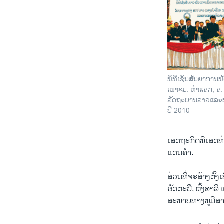
ພິທີເຊັນສັນຍາການ
ເພາະມ. ທ່າແຂກ, ຂ.
ລັດຖະບານລາວແລະບໍລ
ປີ 2010
ເສດຖະກິດພິເສດທ
ແດນຄໍາ.
ສ່ວນທີ່ຈະສ້າງຕັ້ງເ
ອັດຕະປື, ຜົ້ງສາລີ
ສະພາບທາງພູມີສາດ