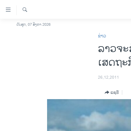
ລິ້ງ
ສຳຫລັບ
ເຂົ້າ
ຄົ້ນຫາ
ວັນສຸກ, 07 ສິງຫາ 2026
ໂຮມເພຈ
ຫາ
ຂ່າວ
ລາວ
ຂ້າມ
ລາວຈະສ
ຂ້າມ
ອາເມຣິກາ
ຂ້າມ
ການເລືອກຕັ້ງ ປະທານາທີບໍດີ ສະຫະລັດ
ເສດຖະກ
ໄປ
2024
ຫາ
ຂ່າວ​ຈີນ
ຊອກ
26,12,2011
ຄົ້ນ
ໂລກ
ແຊຣ໌
ເອເຊຍ
ອິດສະຫຼະພາບດ້ານການຂ່າວ
ຊີວິດຊາວລາວ
ຊຸມຊົນຊາວລາວ