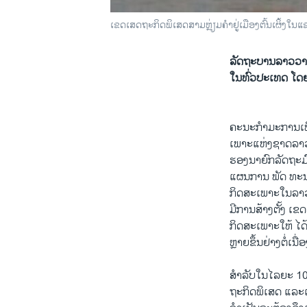
ເຂດເສດຖະກິດພິເສດສາມຫຼ່ຽມຄໍາຢູ່ເມືອງຕົ້ນເຜິ້ງໃນແຂ
ລັດຖະບານລາວວາງ
ໃນທົ່ວປະເທດ ໂດຍສ
ຄະນະກໍາມະການເພ
ເພາະແຫ່ງຊາດລາວ
ຮອງນາຍົກລັດຖະມົ
ແຜນການ ພັດ ທະ
ກິດສະເພາະໃນລາວ 
ມີການສ້າງຕັ້ງ 
ກິດສະເພາະໃຫ້ ໄດ
ຫຼາຍຂຶ້ນຢ່າງຕໍ່ເນື່ອ
ສໍາລັບໃນໄລຍະ 10 
ຖະກິດພິເສດ ແລະເ