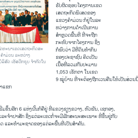
ຮັບຜິດຊອບໂຄງການເຂດ
ເສດຖະກິດພິເສດຂອງ
ແຂວງຄໍາມ່ວນ ກໍຢູ່ໃນລະ
ຫວ່າງການດໍາເນີນການ
ສໍາຫຼວດພື້ນທີ່ ທີ່ຈະຖືກ
ກະທົບຈາກໂຄງການ ຊຶ່ງ
ພັດທະນາເຂດເສດຖະກິດສະ
ກໍພົບວ່າ ມີທີ່ດິນທໍາກິນ
 ຄໍາມ່ວນ ລະຫວ່າງ
ຂອງປະຊາຊົນ ຄິດເປັນ
ິສັດ ເອັສວີກຣຸບ ຈໍາກັດໃນ
ເນື້ອທີ່ລວມກັນປະມານ
1,053 ເຮັກຕາ ໃນເຂດ
9 ໝູ່ບ້ານ ທີ່ຈະຕ້ອງຖືກເວນຄືນໃຫ້ເປັນສ່ວນ
່າແຂກ
ພີ່ມຂຶ້ນອີກ 6 ແຫ່ງນັ້ນກໍຄືຢູ່ ທີ່ແຂວງຊຽງຂວາງ, ຫົວພັນ, ເຊກອງ,
 ແລະຈໍາປາສັກ ຊຶ່ງແຕ່ລະເຂດກໍ່ຈະມີລັກສະນະສະເພາະ ທີ່ຂຶ້ນຢູ່ກັບ
 ແລະທໍາມະຊາດຂອງແຕ່ລະພື້ນທີ່ເປັນສໍາຄັນ.