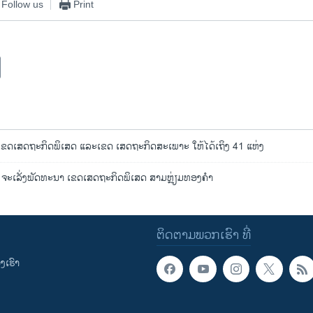
Follow us
Print
 ເຂດເສດຖະກິດພິເສດ ແລະເຂດ ເສດຖະກິດສະເພາະ ໃຫ້ໄດ້ເຖິງ 41 ແຫ່ງ
 ຈະເລັ່ງພັດທະນາ ເຂດເສດຖະກິດພິເສດ ສາມຫຼ່ຽມທອງຄໍາ
ຕິດຕາມພວກເຮົາ ທີ່
ເຮົາ