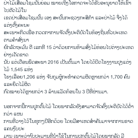
ປ່າໄມ້ເສື່ອມໂຊມນັ້ນຍ່ອມ ໝາຍເຖິງໂອກາດຈະໄດ້ຮັບອະນຸຍາດໃຫ້ເຂົ້າ
ໄປຕັດໄມ້ໃນ
ເຂດປ່າເສື່ອມໂຊມນັ້ນ ເອງ ສະນັ້ນກະຊວງກະສິກຳ ແລະປ່າໄມ້ ຈຶ່ງໄດ້
ແຕ່ງຕັ້ງຄະນະ
ສະເພາະກິດເພື່ອ ກວດກາການຈັດຕັ້ງປະຕິບັດໃນທ້ອງຖິ່ນທົ່ວປະເທດ
ຕາມຄຳສັ່ງນາ
ຍົກລັດຖະມົນ ຕີ ເລກທີ 15 ວ່າດ້ວຍການຫ້າມສົ່ງໄມ້ທ່ອນໄປຕ່າງປະເທດ
ຢ່າງເດັດຂາດ
ນັບ ແຕ່ເດືອນພຶດສະພາ 2016 ເປັນຕົ້ນມາ ໂດຍໄດ້ປິດໂຮງງານປຸງແຕ່ງ
ໄມ້ 1,545 ແຫ່ງ
ໂຮງເລື່ອຍ1,206 ແຫ່ງ ຈັບກຸມຜູ້ກະທໍາຄວາມຜິດຫຼາຍກວ່າ 1,700 ຄົນ
ແລະຍຶດໄມ້ຜິດ
ກົດໝາຍໄດ້ຫຼາຍກວ່າ 3 ລ້ານແມັດກ້ອນໃນ 3 ປີທີ່ຜ່ານມາ.
ນອກຈາກນີ້ການປູກຕົ້ນໄມ້ ໂດຍພາກລັດຍັງສາມາດຈັດຄັ້ງປະຕິບັດໄດ້ຕໍ່າ
ກວ່າ ແຜນ
ການທີ່ວາງໄວ້ໃນທຸກໆປີອີກດ້ວຍ ໂດຍມີສາເຫດສຳຄັນມາຈາກການຂາດ
ແຄນງົບປະ
ມານ ເພາະວ່າງົບປະມານທີ່ນຳໃຊ້ໃນການປູກຕົ້ນໄມ້ໂດຍພາກລັດ ມີ