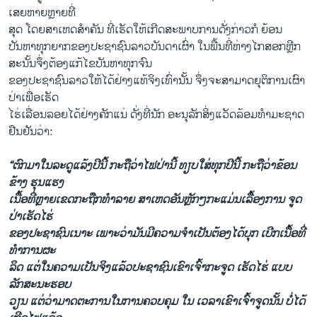
ເສຍຫາຍຫຼາຍທີ່
ສຸດ ໂດຍສາເຫດສຳຄັນ ທີ່ເຮັດໃຫ້ເກີດສະພາບການດັ່ງກ່າວກໍ ຍ້ອນ
ປັນຫາທຸກຍາກຂອງປະຊາຊົນລາວບັນດາເຜົ່າ ໃນພື້ນທີ່ຫ່າງໄກສອກຫຼີກ
ສະນັ້ນຈຶ່ງຕ້ອງແກ້ໄຂບັນຫາທຸກຈົນ
ຂອງປະຊາຊົນລາວໃຫ້ໄດ້ຢ່າງແທ້ຈິງເທົ່ານັ້ນ ຈຶ່ງຈະສາມາດຍຸຕິການເຜົາ
ປ່າເພື່ອເຮັດ
ໄຮ່ເລື່ອນລອຍໄດ້ຢ່າງຄັກແນ່ ດັ່ງທີ່ນັກ ອະນຸລັກສິ່ງແວັດລ້ອມທຳມະຊາດ
ຢືນຢັນວ່າ:
“ຕົກມາໃນລະດູແລ້ງປີນີ້ ກະຖືວ່າໄຟປ່ານີ້ ທຽບໃສ່ທຸກປີນີ້ ກະຖືວ່າຂ້ອນ
ຂ້າງ ຮຸນແຮງ
ເນື້ອທີ່ຫຼາຍເຂດກະຖືກທຳລາຍ ສາເຫດອັນຫຼັກໆກະແມ່ນເລື້ອງການ ຈູດ
ປ່າເຮັດໄຮ່
ຂອງປະຊາຊົນເນາະ ເພາະວ່າມັນມີຄວາມຈຳເປັນຕ້ອງໄດ້ບຸກ ເບີກເນື້ອທີ່
ທຳການຜະ
ລິດ ແຕ່ໃນຄວາມເປັນຈິງແລ້ວປະຊາຊົນເຂົາເຈົ້າກະຈູດ ເຮັດໄຮ່ ແບບ
ລັກສະນະຮອບ
ວຽນ ແຕ່ວ່າມາດຕະການໃນການຄວບຄຸມ ໃນ ເວລາເຂົາເຈົ້າຈູດນັ້ນ ບໍ່ໄດ້