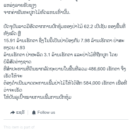
ແຫລ່ງລາຍຮັບພຽງ
ຈາກຄ່າພັນທະປູກໄມ້ທົດແທນເທົ່ານັ້ນ.
ປັດຈຸບັນລາວມີອັດຕາກການປົກຫຸ້ມຂອງປ່າໄມ້ 62.2 ເປີເຊັນ ຂອງພື້ນທີ່
ທັງໝົດ ຫຼື
15.91 ລ້ານເຮັກຕາ ຊຶ່ງໃນນີ້ເປັນປ່າປ້ອງກັນ 7.98 ລ້ານເຮັກຕາ ປ່າສະ
ຫງວນ 4.93
ລ້ານເຮັກຕາ ປ່າຜະລິດ 3.1 ລ້ານເຮັກຕາ ແລະປ່າໄມ້ທີ່ຖືກປູກ ໂດຍ
ບໍລິສັດຕ່າງຊາດ
ທີ່ສຳປະທານທີ່ດິນພາກລັດຖະບານໃນພື້ນທີ່ລວມ 486,600 ເຮັກຕາ ຈຶ່ງ
ເຮັດໃຫ້ຈະ
ຕ້ອງດຳເນີນມາດຕະການເພີ້ມປ່າໄມ້ໃຫ້ໄດ້ອີກ 584,000 ເຮັກຕາ ເພື່ອທີ່
ວ່າຈະເຮັດ
ໃຫ້ບັນລຸເປົ້າໝາຍການເພີ້ມການປົກຫຸ້ມ
ແຊຣ໌
Follow us
This item is part of