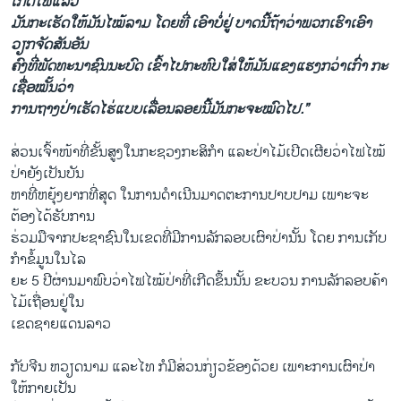
ເກີດໄຟແລ້ວ
ມັນກະເຮັດໃຫ້ມັນໄໝ້ລາມ ໂດຍທີ່ ເອົາບໍ່ຢູ່ ບາດນີ້ຖ້າວ່າພວກເຮົາເອົາ
ວຽກຈັດສັນອັນ
ຄົງທີ່ພັດທະນາຊົນນະບົດ ເຂົ້າໄປກະທົບໃສ່ໃຫ້ມັນແຂງແຮງກວ່າເກົ່າ ກະ
ເຊື່ອໝັ້ນວ່າ
ການຖາງປ່າເຮັດ
ໄຮ່ແບບເລື່ອນລອຍນີ້ມັນກະຈະໝົດໄປ.”
ສ່ວນເຈົ້າໜ້າທີ່ຂັ້ນສູງໃນກະຊວງກະສິກຳ ແລະປ່າໄມ້ເປີດເຜີຍວ່າໄຟໄໝ້
ປ່າຍັງເປັນບັນ
ຫາທີ່ຫຍຸ້ງຍາກທີ່ສຸດ ໃນການດຳເນີນມາດຕະການປາບປາມ ເພາະຈະ
ຕ້ອງໄດ້ຮັບການ
ຮ່ວມມືຈາກປະຊາຊົນໃນເຂດທີ່ມີການລັກລອບເຜົາປ່ານັ້ນ ໂດຍ ການເກັບ
ກໍາຂໍ້ມູນໃນໄລ
ຍະ 5 ປີຜ່ານມາພົບວ່າໄຟໄໝ້ປ່າທີ່ເກີດຂຶ້ນນັ້ນ ຂະບວນ ການລັກລອບຄ້າ
ໄມ້ເຖື່ອນຢູ່ໃນ
ເຂດຊາຍແດນລາວ
ກັບຈີນ ຫວຽດນາມ ແລະໄທ ກໍມີສ່ວນກ່ຽວຂ້ອງດ້ວຍ ເພາະການເຜົາປ່າ
ໃຫ້ກາຍເປັນ