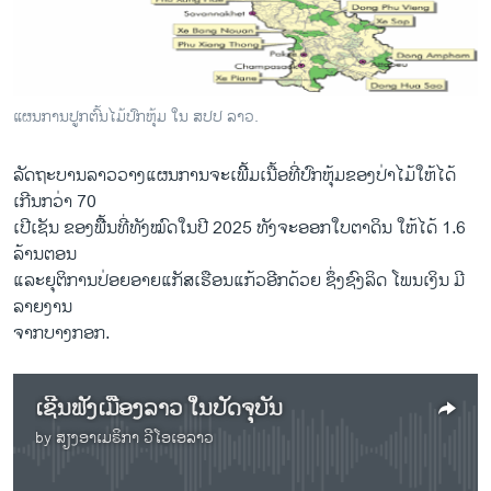
ວິທະຍາສາດ-ເທັກໂນໂລຈີ
ທຸລະກິດ
ພາສາອັງກິດ
ແຜນການປູກຕົ້ນໄມ້ປົກຫຸ້ມ ໃນ ສປປ ລາວ.
ວີດີໂອ
ລັດຖະບານລາວວາງແຜນການຈະເພີິ້ມເນື້ອທີ່ປົກຫຸ້ມຂອງປ່າໄມ້ໃຫ້ໄດ້
ສຽງ
ເກີນກວ່າ 70
ລາຍການກະຈາຍສຽງ
ເປີເຊັນ ຂອງພີື້ນທີ່ທັງໝົດໃນປີ 2025 ທັງຈະອອກໃບຕາດິນ ໃຫ້ໄດ້ 1.6
ຕິດຕາມພວກເຮົາ ທີ່
ລ້ານຕອນ
ລາຍງານ
ແລະຍຸຕິການປ່ອຍອາຍແກັສເຮືອນແກ້ວອີກດ້ວຍ ຊຶ່ງຊົງລິດ ໂພນເງິນ ມີ
ລາຍງານ
ຈາກບາງກອກ.
ພາສາຕ່າງໆ
ເຊີນຟັງເມືອງລາວ ໃນປັດຈຸບັນ
by
ສຽງອາເມຣິກາ ວີໂອເອລາວ
No media source currently available