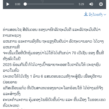
0:00
5:29
ລິງໂດຍກົງ
ທ່ານສອນໄຊ ສີພັນດອນ ຮອງນາຍົກລັດຖະມົນຕີ ແລະລັດຖະມົນຕີວ່າ
ການກະຊວງ
ແຜນການ ແລະການລົງທຶນ ຖະແຫຼງຢືນຢັນວ່າ ລັດຖະບານລາວ ໄດ້ວາງ
ແຜນການທີ່
ຈະເພີ້ມເນື້ອທີ່ປົກຫຸ້ມຂອງປ່າໄມ້ໃຫ້ໄດ້ເກີນກວ່າ 70 ເປີເຊັນ ຂອງ ພືຶ້ນທີ່
ທັງໝົດໃນປີ
2025 ພ້ອມກັນນີ້ ກໍໄດ້ວາງເປົ້າໝາຍຈະອອກໃບຕາດິນໃຫ້ ປະຊາຊົນ
ລາວໃນທົ່ວ
ປະເທດໃຫ້ໄດ້ເຖິງ 1 ລ້ານ 6 ແສນຕອນຮວມທັງຈະສູ້ຊົນ ເພື່ອຍຸຕິການ
ປ່ອຍອາຍ
ແກັສເຮືອນແກ້ວ ທີ່ເປັນສາເຫດຂອງພາວະໂລກຮ້ອນໃຫ້ ໄດ້ຢ່າງແທ້ຈິງ
ແລະສ້າງຕັ້ງ
ຄະນະກຳມະການ ຄຸ້ມຄອງໄພພິບັດຂັ້ນບ້ານ ແລະ ຂັ້ນເມືອງ ໃນຂອບເຂດ
ທົ່ວປະເທດ