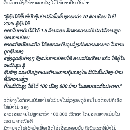
ອີກດ້ວຍ ດັ່ງທີ່ທ່ານສອນໄຊ ໄດ້ໃຫ້ການຢືນ ຢັນວ່າ:
“ສູ້ຊົນໃຫ້ພື້ນທີ່ປົກຫຸ້ມປ່າໄມ້ເພີ້ມຂຶ້ນຫຼາຍກວ່າ 70 ສ່ວນຮ້ອຍ ໃນປີ
2025 ສູ້ຊົນໃຫ້
ອອກໃບຕາດິນໃຫ້ໄດ້ 1.6 ລ້ານຕອນ ສຶກສາຄວາມເປັນໄປໄດ້ການຫຼຸດ
ຜ່ອນການປ່ອຍ
ອາຍແກັສເຮືອນແກ້ວ ໃຫ້ອອກລະດັບດຸນດ່ຽງກັບຄວາມສາມາດ ໃນການ
ດູດຊັບຂອງ
ແຫຼ່ງດູດຊັບຕ່າງໆ ຊຶ່ງແມ່ນການປ່ອຍໃຫ້ ອາຍແກັສເຮືອນ ແກ້ວ ໃຫ້ຢູ່ໃນ
ລະດັບສູນ ສູ້
ຊົນສ້າງ ແລະປັບປຸງຄະນະກຳມະການຄຸ້ມຄອງໄພ ພິບັດຂັ້ນເມືອງ-ບ້ານ
ທີ່ມີຄວາມສ່ຽງ
ຕໍ່ໄພພິບັດສູງ ໃຫ້ໄດ້ 100 ເມືອງ 800 ບ້ານ ໃນຂອບເຂດທົ່ວປະເທດ.”
ແຕ່ຢ່າງໃດກໍຕາມບັນຫາໄຟໄໝ້ປ່າໃນຊ່ວງລະດູຮ້ອນໃນແຕ່ລະປີກໍເຮັດ
ໃຫ້ປ່າໄມ້ ຂອງ
ລາວເສຍຫາຍໄປຫຼາຍກວ່າ 100,000 ເຮັກຕາ ໂດຍສະເພາະແມ່ນໃນ
ເຂດ ພາກເໜືອທີ່
ມີການຈູດໄຟເຜົາປ່າເພື່ອເຮັດໄຮ່ເລື່ອນລອຍນັ້ນ ຖືເປັນເຂດທີ່ປ່າໄມ້