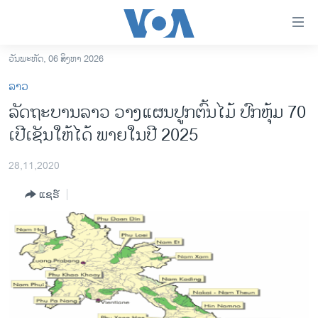
ລິ້ງ
ສຳຫລັບ
ເຂົ້າ
ວັນພະຫັດ, 06 ສິງຫາ 2026
ຫາ
ໂຮມເພຈ
ລາວ
ຂ້າມ
ລາວ
ລັດຖະບານລາວ ວາງແຜນປູກຕົ້ນໄມ້ ປົກຫຸ້ມ 70
ຂ້າມ
ອາເມຣິກາ
ເປີເຊັນໃຫ້ໄດ້ ພາຍໃນປີ 2025
ຂ້າມ
ໄປ
ການເລືອກຕັ້ງ ປະທານາທີບໍດີ ສະຫະລັດ 2024
ຫາ
28,11,2020
ຂ່າວ​ຈີນ
ຊອກ
ແຊຣ໌
ຄົ້ນ
ໂລກ
ເອເຊຍ
ອິດສະຫຼະພາບດ້ານການຂ່າວ
ຊີວິດຊາວລາວ
ຊຸມຊົນຊາວລາວ