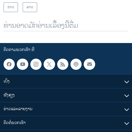
ຂ່າວ
ລາວ
ທ່ານອາດມັກອ່ານເລື້ອງນີ້ຕື່ມ
ຕິດຕາມພວກເຮົາ ທີ່
ເບິ່ງ
ຟັງສຽງ
ຂ່າວແລະລາຍງານ
ຕິດຕໍ່ພວກເຮົາ