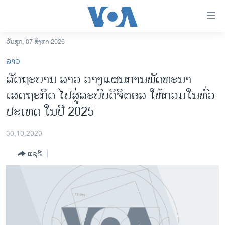
ລິ້ງ
ສຳຫລັບ
ເຂົ້າ
ວັນສຸກ, 07 ສິງຫາ 2026
ຫາ
ໂຮມເພຈ
ລາວ
ຂ້າມ
ລາວ
ລັດຖະບານ ລາວ ວາງແຜນການພັດທະນາ
ຂ້າມ
ອາເມຣິກາ
ເສດຖະກິດ ໄປສູ່ລະບົບດິຈິຕອລ ໃຫ້ກວມໃນທົ່ວ
ຂ້າມ
ໄປ
ການເລືອກຕັ້ງ ປະທານາທີບໍດີ ສະຫະລັດ 2024
ປະເທດ ໃນປີ 2025
ຫາ
ຂ່າວ​ຈີນ
ຊອກ
30,10,2020
ຄົ້ນ
ໂລກ
ແຊຣ໌
ເອເຊຍ
ອິດສະຫຼະພາບດ້ານການຂ່າວ
ຊີວິດຊາວລາວ
ຊຸມຊົນຊາວລາວ