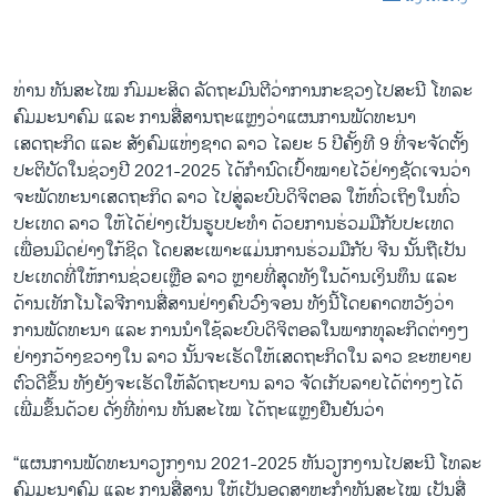
ທ່ານ ທັນສະໄໝ ກົມມະສິດ ລັດຖະມົນຕີວ່າການກະຊວງໄປສະນີ ໂທລະ
ຄົມມະນາຄົມ ແລະ ການສື່ສານຖະແຫຼງວ່າແຜນການພັດທະນາ
ເສດຖະກິດ ແລະ ສັງຄົມແຫ່ງຊາດ ລາວ ໄລຍະ 5 ປີຄັ້ງທີ 9 ທີ່ຈະຈັດຕັ້ງ
ປະຕິບັດໃນຊ່ວງປີ 2021-2025 ໄດ້ກຳນົດເປົ້າໝາຍໄວ້ຢ່າງຊັດເຈນວ່າ
ຈະພັດທະນາເສດຖະກິດ ລາວ ໄປສູ່ລະບົບດິຈິຕອລ ໃຫ້ທົ່ວເຖິງໃນທົ່ວ
ປະເທດ ລາວ ໃຫ້ໄດ້ຢ່າງເປັນຮູບປະທຳ ດ້ວຍການຮ່ວມມືກັບປະເທດ
ເພື່ອນມິດຢ່າງໃກ້ຊິດ ໂດຍສະເພາະແມ່ນການຮ່ວມມືກັບ ຈີນ ນັ້ນຖືເປັນ
ປະເທດທີ່ໃຫ້ການຊ່ວຍເຫຼືອ ລາວ ຫຼາຍທີ່ສຸດທັງໃນດ້ານເງິນທຶນ ແລະ
ດ້ານເທັກໂນໂລຈີການສື່ສານຢ່າງຄົບວົງຈອນ ທັງນີ້ໂດຍຄາດຫວັງວ່າ
ການພັດທະນາ ແລະ ການນຳໃຊ້ລະບົບດິຈິຕອລໃນພາກທຸລະກິດຕ່າງໆ
ຢ່າງກວ້າງຂວາງໃນ ລາວ ນັ້ນຈະເຮັດໃຫ້ເສດຖະກິດໃນ ລາວ ຂະຫຍາຍ
ຕົວດີຂຶ້ນ ທັງຍັງຈະເຮັດໃຫ້ລັດຖະບານ ລາວ ຈັດເກັບລາຍໄດ້ຕ່າງໆໄດ້
ເພີ່ມຂຶ້ນດ້ວຍ ດັ່ງທີ່ທ່ານ ທັນສະໄໝ ໄດ້ຖະແຫຼງຢືນຢັນວ່າ
“ແຜນການພັດທະນາວຽກງານ 2021-2025 ຫັນວຽກງານໄປສະນີ ໂທລະ
ຄົມມະນາຄົມ ແລະ ການສື່ສານ ໃຫ້ເປັນອຸດສາຫະກຳທັນສະໄໝ ເປັນສື່