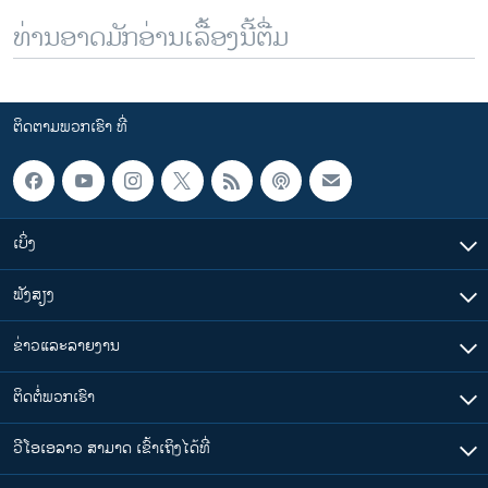
ທ່ານອາດມັກອ່ານເລື້ອງນີ້ຕື່ມ
ຕິດຕາມພວກເຮົາ ທີ່
ເບິ່ງ
ຟັງສຽງ
ຂ່າວແລະລາຍງານ
ຕິດຕໍ່ພວກເຮົາ
ວີໂອເອລາວ ສາມາດ ເຂົ້າເຖິງໄດ້ທີ່