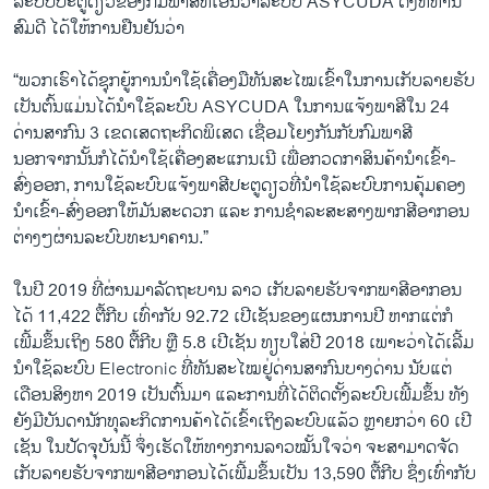
ລະບົບປະຕູດຽວຂອງກົມພາສີທີ່ເອີ້ນວ່າລະບົບ ASYCUDA ດັ່ງທີ່ທ່ານ
ສົມດີ ໄດ້ໃຫ້ການຢືນຢັນວ່າ
“ພວກເຮົາໄດ້ຊຸກຍູ້ການນຳໃຊ້ເຄື່ອງມືທັນສະໄໝເຂົ້າໃນການເກັບລາຍຮັບ
ເປັນຕົ້ນແມ່ນໄດ້ນຳໃຊ້ລະບົບ ASYCUDA ໃນການແຈ້ງພາສີໃນ 24
ດ່ານສາກົນ 3 ເຂດເສດຖະກິດພິເສດ ເຊື່ອມໂຍງກັນກັບກົມພາສີ
ນອກຈາກນັ້ນກໍໄດ້ນຳໃຊ້ເຄື່ອງສະແກນເນີ ເພື່ອກວດກາສິນຄ້ານຳເຂົ້າ-
ສົ່ງອອກ, ການໃຊ້ລະບົບແຈ້ງພາສີປະຕູດຽວທີ່ນຳໃຊ້ລະບົບການຄຸ້ມຄອງ
ນຳເຂົ້າ-ສົ່ງອອກໃຫ້ມັນສະດວກ ແລະ ການຊຳລະສະສາງພາກສີອາກອນ
ຕ່າງໆຜ່ານລະບົບທະນາຄານ.”
ໃນປີ 2019 ທີ່ຜ່ານມາລັດຖະບານ ລາວ ເກັບລາຍຮັບຈາກພາສີອາກອນ
ໄດ້ 11,422 ຕື້ກີບ ເທົ່າ​ກັບ 92.72 ເປີ​ເຊັນຂອງ​ແຜນ​ການ​ປີ ຫາກ​ແຕ່​ກໍ​
ເພີ້ມ​ຂຶ້ນ​ເຖິງ 580 ຕື້​ກີບ ຫຼື 5.8 ເປີ​ເຊັນ ທຽບ​ໃສ່​ປີ 2018 ເພາະ​ວ່າ​ໄດ້​ເລີ້ມ​
ນຳ​ໃຊ້​ລະ​ບົບ Electronic ທີ່​ທັນ​ສະ​ໄໝ​ຢູ່​ດ່ານ​ສາ​ກົນ​ບາງ​ດ່ານ ນັບ​ແຕ່​
ເດືອນ​ສິງ​ຫາ 2019 ເປັນ​ຕົ້ນ​ມາ ແລ​ະ​ການ​ທີ່​ໄດ້​ຕິດ​ຕັ້ງ​ລ​ະ​ບົບ​ເພີ້ມ​ຂຶ້ນ ທັງ​
ຍັງ​ມີບັນ​ດາ​ນັກ​ທຸ​ລະ​ກິດ​ການ​ຄ້າ​ໄດ້​ເຂົ້າ​ເຖິງ​ລະ​ບົບ​ແລ້ວ ຫຼາຍກວ່າ 60 ເປີ​
ເຊັນ ໃນ​ປັດ​ຈຸ​ບັນ​ນີ້ ຈຶ່ງ​ເຮັດ​ໃຫ້​ທາງ​ການ​ລາວ​ໝັ້ນ​ໃຈວ່າ ຈ​ະ​ສາ​ມາດ​ຈັດ​
ເກັບ​ລາຍ​ຮັບ​ຈາກພາ​ສີອ​າ​ກອນໄດ້​ເພີ້ມ​ຂຶ້ນເປັນ 13,590 ຕື້​ກີບ ຊຶ່ງ​ເທົ່າ​ກັບ