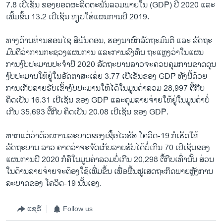
7.8 ເປີ​ເຊັນ ຂອງຍອດ​ຜະ​ລິດ​ຕະ​ພັນ​ລວມ​ພາຍ​ໃນ (GDP) ປີ 2020 ແລະ​
ເພີ້ມ​ຂຶ້ນ 13.2 ເປີ​ເຊັນ ທຽບ​ໃສ່​ແຜນ​ການ​ປີ 2019.
ທາງ​ດ້ານ​ທ່ານ​ສ​ອນ​ໄຊ ສີ​ພັນ​ດອນ, ຮອງນ​າ​ຍົກ​ລັດ​ຖະ​ມົນ​ຕີ ແລະ​ ລັດ​ຖະ​
ມົນ​ຕີ​ວ່າ​ການ​ກະ​ຊວງ​ແຜນ​ການ ແລະ​ການ​ລົງ​ທຶນ ຖະ​ແຫຼງວ່າໃນ​ແຜນ​
ການ​ງົບ​ປະ​ມານ​ປະ​ຈຳ​ປີ 2020 ລັດ​ຖະ​ບານ​ລາວຈະ​ຄວບ​ຄຸມ​ການ​ຂາດ​ດຸນ​
ງົບ​ປະ​ມານໃຫ້​ຢູ່​ໃນ​ອັດ​ຕາ​ສະ​ເລ່ຍ 3.77 ເປີ​ເຊັນຂອງ GDP ທັງ​ນີ້​ດ້ວຍ​
ການ​ເກັບ​ລາຍ​ຮັບ​ເຂົ້າ​ງົບ​ປະ​ມານ​ໃຫ້​ໄດ້​ໃນ​ມູນ​ຄ່າ​ລວມ 28,997 ຕື້ກີ​ບ
ຄຶດ​ເປັນ 16.31 ເປີ​ເຊັນ ຂອງ GDP ແລະ​ຄຸມ​ລາຍ​ຈ່າຍ​ໃຫ້​ຢູ່​ໃນ​ມູນ​ຄ່າ​ບໍ່​
ເກີນ 35,693 ຕື້​ກີບ ຄຶດ​ເປັນ 20.08 ເປີ​ເຊັນ ຂອງ GDP.
ຫາກແຕ່ວ່າດ້ວຍການລະບາດຂອງເຊື້ອໄວຣັສ ໂຄວິດ-19 ກໍເຮັດໃຫ້
ລັດຖະບານ ລາວ ຄາດວ່າຈະຈັດເກັບລາຍຮັບໄດ້ບໍ່ເກີນ 70 ເປີເຊັນຂອງ
ແຜນການປີ 2020 ກໍຄືໃນມູນຄ່າລວມບໍ່ເກີນ 20,298 ຕື້ກີບເທົ່ານັ້ນ ສ່ວນ
ໃນດ້ານລາຍຈ່າຍຈະຕ້ອງໃຊ້ເພີ່ມຂຶ້ນ ເພື່ອຟື້ນຟູເສດຖະກິດພາຍຫຼັງການ
ລະບາດຂອງ ໂຄວິດ-19 ນັ້ນເອງ.
ແຊຣ໌
Follow us