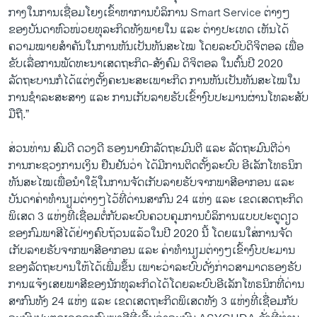
ກາງໃນການເຊື່ອມໂຍງເຂົ້າຫາການບໍລິການ Smart Service ຕ່າງໆ
ຂອງບັນດາຫົວໜ່ວຍທຸລະກິດທັງພາຍໃນ ແລະ ຕ່າງປະເທດ ເຫັນໄດ້
ຄວາມໝາຍສຳຄັນໃນການຫັນເປັນທັນສະໄໝ ໂດຍລະບົບດິຈິຕອລ ເພື່ອ
ຂັບເລື່ອການພັດທະນາເສດຖະກິດ-ສັງຄົມ ດິຈິຕອລ ໃນຕົ້ນປີ 2020
ລັດຖະບານກໍໄດ້ແຕ່ງຕັ້ງຄະນະສະເພາະກິດ ການຫັນເປັນທັນສະໄໝໃນ
ການຊຳລະສະສາງ ແລະ ການເກັບລາຍຮັບເຂົ້າງົບປະມານຜ່ານໂທລະສັບ
ມືຖື.”
ສ່ວນທ່ານ ສົມດີ ດວງດີ ຮອງນາຍົກລັດຖະມົນຕີ ແລະ ລັດຖະມົນຕີວ່າ
ການກະຊວງການເງິນ ຢືນຢັນວ່າ ໄດ້ມີການຕິດຕັ້ງລະບົບ ອີເລັກໂທຣນິກ
ທັນສະໄໝເພື່ອນຳໃຊ້ໃນການຈັດເກັບລາຍຮັບຈາກພາສີອາກອນ ແລະ
ບັນດາຄ່າທຳນຽມຕ່າງໆໄວ້ທີ່ດ່ານສາກົນ 24 ແຫ່ງ ແລະ ເຂດເສດຖະກິດ
ພິເສດ 3 ແຫ່ງທີ່ເຊື່ອມຕໍ່ກັບລະບົບຄວບຄຸມການບໍລິການແບບປະຕູດຽວ
ຂອງກົມພາສີໄດ້ຢ່າງຄົບຖ້ວນແລ້ວໃນປີ 2020 ນີ້ ໂດຍແນໃສ່ການຈັດ
ເກັບລາຍຮັບຈາກພາສີອາກອນ ແລະ ຄ່າທຳນຽມຕ່າງໆເຂົ້າງົບປະມານ
ຂອງລັດຖະບານໃຫ້ໄດ້ເພີ່ມຂຶ້ນ ເພາະວ່າລະບົບດັ່ງກ່າວສາມາດຮອງຮັບ
ການແຈ້ງເສຍພາສີຂອງນັກທຸລະກິດໄດ້ໂດຍລະບົບອີເລັກໂທຣນິກທີ່ດ່ານ
ສາກົນທັງ 24 ແຫ່ງ ແລະ ເຂດເສດຖະກິດພິເສດທັງ 3 ແຫ່ງທີ່ເຊື່ອມກັບ