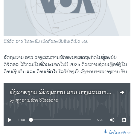
ວິທະຍາສາດ-ເທັກໂນໂລຈີ
ທຸລະກິດ
ພາສາອັງກິດ
ວີດີໂອ
ບໍລິສັດ ລາວ ໂທລະຄົມ ເປີດຕົວລະບົບອິນເຕີເນັດ 5G.
ສຽງ
ລັດຖະບານ ລາວ ວາງແຜນການພັດທະນາເສດຖະກິດໄປສູ່ລະບົບ
ລາຍການກະຈາຍສຽງ
ດິຈິຕອລ ໃຫ້ກວມໃນທົ່ວປະເທດໃນປີ 2025 ດ້ວຍການຊ່ວຍເຫຼືອທັງໃນ
ຕິດຕາມພວກເຮົາ ທີ່
ລາຍງານ
ດ້ານເງິນທຶນ ແລະ ດ້ານເທັກໂນໂລຈີຢ່າງຄົບວົງຈອນຈາກທາງການ ຈີນ.
ຟັງລາຍງານ ລັດຖະບານ ລາວ ວາງແຜນການພັດທະນາ ເສດຖະກິດ ໄປສູ່ລະບົບດິຈິຕອລ ໃຫ້ກວມໃນທົ່ວປະເທດໃນປີ 2025
ພາສາຕ່າງໆ
by
ສຽງອາເມຣິກາ ວີໂອເອລາວ
No media source currently available
0:00
5:26
ລິງໂດຍກົງ