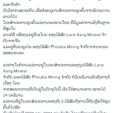
ແລະ​ຈັດ​ທຳ
​ບົດ​ວິ​ພາກ​ເສດ​ຖະ​ກິດ ​ເພື່ອ​ຂໍ​ອະ​ນຸ​ຍາດ​ສຳ​ປະ​ທານ​ຂຸດ​ຄົ້ນ​ຈາກ​ລັດ​ຖະ​ບານ​
ລາວ​ຕໍ່​ໄປ
ໂດຍ​ສຳ​ປະ​ທານ​ຂຸດ​ຄົ້ນ​ແຮ່​ທາດ​ຂະ​ໜາດ​ໃຫຍ່ ທີ່​ມີມູນ​ຄ່າ​ການ​ລົງ​ທຶນ​ຫຼາ​ຍ​
ທີ່​ສຸດ​ໃນ
ລາວ​ກໍ​ຄື ​ເໝືອງ​ແຮ່​ຢູ່​ທີ່​ເຊ​ໂປນ​ ຂອງ​ບໍ​ລິ​ສັດ Lane Xang Mineral ຈຳ​
ກັດ​ຈາກ​ຈີນ
ແລະ​ຢູ່​ທີ່​ເຂດ​ພູ​ເບ້ຍ​ ຂອງ​ບໍ​ລິ​ສັດ Phoubia Mining ຈຳ​ກັດ​ຈາກ​ປະ​ເທດ
ອອ​ສ​ເຕ​ຣ​ເລຍ.
ແຕ່​ຢ່າງ​ໃດ​ກໍ​ຕາມແຮ່​ທາດ​ຢູ່​ໃນເຂດ​ສຳ​ປະ​ທານ​ຂອງ​ກຸ່ມ​ບໍ​ລິ​ສັດ Lane
Xang Mineral
ຈຳ​ກັດ ແລະ​ບໍ​ລິ​ສັດ Phoubia Mining ຈຳ​ກັດ ​ກໍມີ​ປະ​ລິ​ມານ​ລົດ​ລົງ​ຢ່າງ​ຕໍ່​
ເນື່ອງ ໂດຍ
​ຈາກ​ສະ​ພາບ​ການ​ທີ່​ເປັນ​ຢູ່​ໃນ​ປັດ​ຈຸ​ບັນ​ນີ້ ​ເຮັດ​ໃຫ້​ສາ​ມາດ​ຄາດ ​ໝາຍ​ໄດ້​
ວ່າ ປະ​ລິ​ມານ
​ແຮ່​ທາດ​ທີ່​ຢູ່​ໃນ​ເຂດ​ສຳ​ປະ​ທານ​ຂອງ​ທັງ 2 ບໍ​ລິ​ສັດ​ດັ່ງ​ກ່າວ​ນີ້​ຍັງ​ເຫຼືອ​ໃຫ້​ຂຸດ​
ຄົ້ນ​ຕໍ່​ໄປ​ອີກ