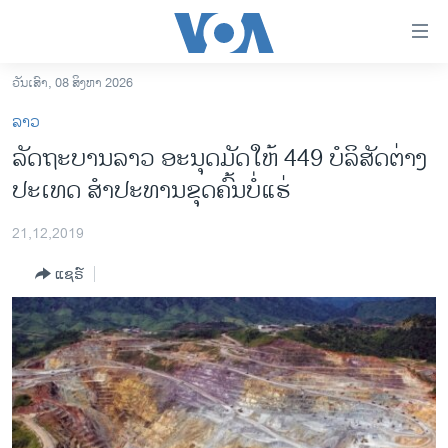
ລິ້ງ
ສຳຫລັບ
ເຂົ້າ
ວັນເສົາ, 08 ສິງຫາ 2026
ຫາ
ໂຮມເພຈ
ລາວ
ຂ້າມ
ລາວ
ລັດ​ຖະ​ບານ​ລາວ ອະ​ນຸດ​ມັດ​ໃຫ້ 449 ບໍ​ລິ​ສັດ​​ຕ່າງ​
ຂ້າມ
ອາເມຣິກາ
ປະ​ເທດ ສຳ​ປະ​ທານ​​ຂຸດ​ຄົ້ນ​ບໍ່​ແຮ່
ຂ້າມ
ໄປ
ການເລືອກຕັ້ງ ປະທານາທີບໍດີ ສະຫະລັດ 2024
ຫາ
21,12,2019
ຂ່າວ​ຈີນ
ຊອກ
ແຊຣ໌
ຄົ້ນ
ໂລກ
ເອເຊຍ
ອິດສະຫຼະພາບດ້ານການຂ່າວ
ຊີວິດຊາວລາວ
ຊຸມຊົນຊາວລາວ