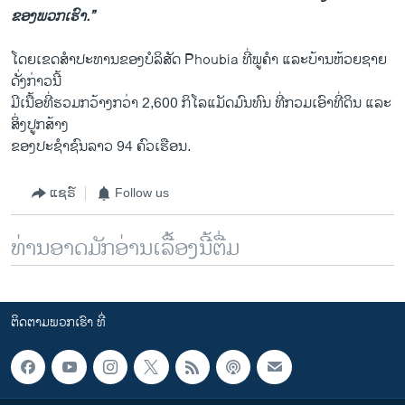
ຂອງ​ພວກ​ເຮົາ.”
ໂດຍ​ເຂດ​ສຳ​ປະ​ທານ​ຂອງບໍ​ລິ​ສັດ Phoubia ທີ່ພູ​ຄຳ ແລະ​ບ້ານ​ຫ້ວຍ​ຊາຍ
ດັ່ງ​ກ່າວ​ນີ້
ມີ​ເນື້ອ​ທີ່​ຮວມກວ້າງກວ່າ 2,600 ກິ​ໂລ​ແມັດ​ມົນ​ທົນ ທີ່ກວມ​ເອົາ​ທີ່​ດິນ ແລະ​
ສິ່ງ​ປູກ​ສ້າງ
​ຂອງ​ປະ​ຊຳ​ຊົນ​ລາວ 94 ຄົວ​ເຮືອນ.
ແຊຣ໌
Follow us
ທ່ານອາດມັກອ່ານເລື້ອງນີ້ຕື່ມ
ຕິດຕາມພວກເຮົາ ທີ່