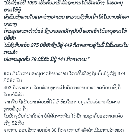
“ນັບ​ຕັ້ງ​ແຕ່​ປີ 1990 ເປັນ​ຕົ້ນ​ມາ​ນີ້ ລັດ​ຖະ​ບານ​ໄດ້​ເປີດກວ້າງ ໂດຍ​ອະ​ນຸ​
ຍາດ​ໃຫ້​ຜູ້​
ລົງ​ທຶນທັງພາຍ​ໃນແລະ​ຕ່າງ​ປະ​ເທດ ສາ​ມາດ​ລົງ​ທຶນ​ເຂົ້​າ​ໃສ່​ໃນ​ການ​ພັ​ດ​ທະ​
ນາ​ທາງ​
ດ້ານ​ອຸດ​ສາ​ຫະ​ກຳ​ບໍ່​ແຮ່ ຊຶ່ງ​ມາ​ຮອດ​ປັດ​ຈຸ​ບັນ​ນີ້​ ພວກ​ເຮົາ​ໄດ້​ອະ​ນຸ​ຍາດ​ໃຫ້​
ບໍ​ລິ​ສັດ
ໄດ້​ລົງ​ທຶນ​ແລ້ວ 275 ບໍ​ລິ​ສັດ​ຊຶ່ງ​ມີ​ຢູ່ 449 ກິດ​ຈະ​ການ​ຢູ່​ໃນ​ນີ້ ມີ​ຂັ້ນ​ຕອນ​ໃນ​
ການ​ສຳ​
ປະ​ທານ​ຂຸດ​ຄົ້ນ 79 ບໍ​ລິ​ສັດ ມີ​ຢູ່ 141 ກິ​ດຈະ​ການ.”
ສ່ວນ​ທີ່​ເປັນ​ການ​ອະ​ນຸ​ຍາດ​ສຳ​ປະ​ທານ ໂດຍ​ຂັ້ນ​ທ້ອງ​ຖິ່ນ​ນັ້ນ​ມີ​ຢູ່​ເຖິງ 374
ບໍ​ລິ​ສັດ ໃນ
493 ກິດ​ຈະ​ການ ໂດຍ​ສ່ວນ​ຫຼາຍ​ເປັນ​ກິດ​ຈະ​ການ​ຂະ​ໜາດ​ນ້ອຍ ທັ້ງ​ນີ້​
ໂດຍບໍ​ລິ​ສັດ​
ຈາກ​ຈີນ ຖື​ເປັນ​ພາກ​ສ່ວນ​ທີ່​ໄດ້​ລົງ​ທຶນ​ໃນ​ການ​ຂຸດຄົ້ນແຮ່​ທາດ​ໃນ​ລາວ​
ຫຼາຍ​ທີ່​ສຸດ ຊຶ່ງ​
ໃນ​ປັດ​ຈຸ​ບັນ​ກໍ​ປາ​ກົດ​ວ່າ ບໍ​ລິ​ສັດ​ຈາກ​ຈີນ​ ໄດ້​ມີ​ການ​ຂຸດ​ຄົ້​ນ​ແຮ່​ທາດ​ແລ້ວ
ເຖິງ 52 ກິດ​
ຈະ​ການ ສ່ວນ​ອີກ​ຫຼາຍກວ່າ 30 ກິດ​ຈະ​ການ​ກຳ​ລັງ​ດຳ​ເນີນ​ການ​ສຳ​ຫຼວດ