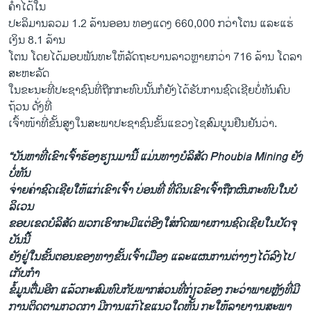
ຄຳ​ໄດ້​ໃນ
​ປະ​ລິ​ມານ​ລວມ 1.2 ລ້ານ​ອອນ ທອງ​ແດງ 660,000 ​ກວ່າໂຕນ ແລະ​ແຮ່​
ເງິນ 8.1 ລ້ານ​
ໂຕນ ໂດຍ​ໄດ້​ມອບ​ພັນ​ທະ​ໃຫ້​ລັດ​ຖະ​ບານ​ລາ​ວ​ຫຼາຍກວ່າ 716 ລ້ານ ໂດ​ລາ​
ສະ​ຫະ​ລັດ
ໃນ​ຂະ​ນະ​ທີ່​ປະ​ຊາ​ຊົນ​ທີ່​ຖືກ​ກະ​ທົບ​ນັ້ນ​ກໍ​ຍັງ​ໄດ້​ຮັບ​ການ​ຊົດ​ເຊີຍ​ບໍ່​ທັນ​ຄົບ​
ຖ້ວນ ດັ່ງ​ທີ່
​ເຈົ້າ​ໜ້າ​ທີ່​ຂັ້ນ​ສູງໃນ​ສະ​ພາ​ປະ​ຊາ​ຊົນ​ຂັ້ນ​ແຂວງ​ໄຊ​ສົມ​ບູນ​ຢືນ​ຢັນ​ວ່າ.
“ບັນ​ຫາ​ທີ່​ເຂົາ​ເຈົ້າ​ຮ້ອງ​ຮຽນ​ມາ​ນີ້ ແມ່ນ​ທາງ​ບໍ​ລິ​ສັດ Phoubia Mining ຍັງ​
ບໍ່​ທັນ​
ຈ່າຍ​ຄ່າ​ຊົດ​ເຊີຍ​ໃຫ້​ແກ່​ເຂົາ​ເຈົ້າ ບ່ອນ​ທີ່ ທີ່​ດິນ​ເຂົາ​ເຈົ້າ​ຖືກ​ຜົນ​ກະ​ທົບ​ໃນ​ບໍ​
ລິ​ເວນ​
ຂອບເຂດ​ບໍ​ລິ​ສັດ ພວກ​ເຮົາ​ກະ​ມີ​ແຕ່​ອີ​ງ​ໃສ່ກົດ​ໝາຍ​ການ​ຊົດ​ເຊີຍ​ໃນ​ປັດ​ຈຸ​
ບັນ​ນີ້
ຍັງ​ຢູ່​ໃນ​ຂັ້ນ​ຕອນ​ຂອງ​ທາງ​ຂັ້ນ​ເຈົ້າ​ເມືອງ ແລະ​ແຜນ​ການ​ຕ່າງໆ​ໄດ້​ລົງ​ໄປ​
ເກັບ​ກຳ
​ຂໍ້​ມູນ​ຕື່​ມອີກ ແລ້ວ​ກະ​ສົມ​ທົບ​ກັບ​ພາກ​ສ່ວນ​ທີ່​ກ່ຽວ​ຂ້ອງ ກະ​ວ່າ​ພາຍ​ຫຼັງ​ທີ່​ມີ​
ການ​ຕິດ​ຕາມກວດ​ກາ ມີ​ການ​ແກ້​ໄຂ​ແນວ​ໃດ​ຫັ້ນ ກະ​ໃຫ້​ລາຍ​ງາ​ນ​ສະ​ພາ​