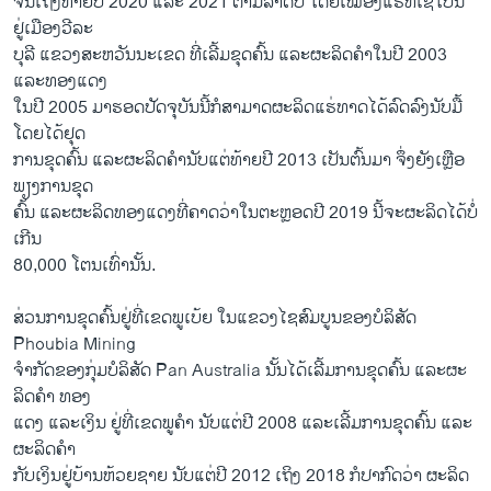
​ຈົນ​ເຖິງທ້າຍ​ປີ 2020 ແລະ 2021 ຕາ​ມ​ລຳ​ດັບ ໂດຍ​ເໝືອງ​ແຮ່​ທີ່​ເຊ​ໂປນ
ຢູ່​ເມືອງ​ວີລະ​
ບຸ​ລີ ແຂວງ​ສະ​ຫວັນ​ນະ​ເຂດ ທີ່​ເລີ້ມ​ຂຸດ​ຄົ້ນ ແລະ​ຜະ​ລິດ​ຄຳ​ໃນ​ປີ 2003
ແລະ​ທອງແດງ
​ໃນ​ປີ 2005 ມາ​ຮອດ​ປັດ​ຈຸ​ບັນ​ນີ້​ກໍ​ສາ​ມາດ​ຜະ​ລິດ​ແຮ່​ທາດ​ໄດ້​ລົດ​ລົງ​ນັບ​ມື້
ໂດຍ​ໄດ້​ຢຸດ
ການ​ຂຸດ​ຄົ້ນ ແລະ​ຜະ​ລິດ​ຄຳ​ນັບ​ແຕ່​ທ້າຍ​ປີ 2013 ເປັນ​ຕົ້ນ​ມາ ​ຈຶ່ງ​ຍັງ​ເຫຼືອ​
ພຽງ​ການ​ຂຸດ
​ຄົ້ນ​ ແລະຜະ​ລິດ​ທ​ອງ​ແດງ​ທີ່​ຄາດ​ວ່າ​ໃນ​ຕະ​ຫຼອດ​ປີ 2019 ນີ້​ຈະ​ຜະ​ລິດ​ໄດ້​ບໍ່​
ເກີນ
80,000 ໂຕນ​ເທົ່າ​ນັ້ນ.
ສ່ວນ​ການ​ຂຸດ​ຄົ້ນ​ຢູ່​ທີ່ເຂດ​ພູ​ເບ້ຍ​ ໃນ​ແຂວງ​ໄຊ​ສົມ​ບູນ​ຂອງ​ບໍ​ລິ​ສັດ
Phoubia Mining
ຈຳ​ກັດ​ຂອງ​ກຸ່ມ​ບໍ​ລິ​ສັດ Pan Australia ນັ້ນ​ໄດ້​ເລີ້ມ​ການ​ຂຸດ​ຄົ້ນ ແລະ​ຜະ​
ລິດ​ຄຳ ທອງ​
ແດງ ແລະ​ເງິນ ຢູ່​ທີ່​ເຂດ​ພູ​ຄຳ ນັບ​ແຕ່​ປີ 2008 ແລະ​ເລີ້ມ​ການ​ຂຸດ​ຄົ້ນ ແລະ​
ຜະ​ລິດ​ຄຳ​
ກັບ​ເງິນ​ຢູ່​ບ້ານ​ຫ້ວຍ​ຊາຍ ນັບ​ແຕ່​ປີ 2012​ ເຖິງ 2018 ກໍ​ປາ​ກົດ​ວ່າ ຜະ​ລິດ​