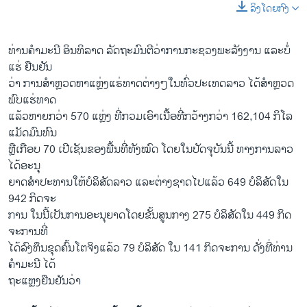
ລິງໂດຍກົງ
ທ່ານ​ຄຳ​ມະ​ນີ ອິນ​ທິ​ລ​າດ ລັດ​ຖະ​ມົນ​ຕີ​ວ່າ​ການ​ກະ​ຊວງ​ພະ​ລັງ​ງານ ແລະ​ບໍ່​
ແຮ່ ຢືນ​ຢັນ
​ວ່າ ​ການ​ສຳ​ຫຼວດ​ຫາ​ແຫຼ່ງ​ແຮ່​ທາດ​ຕ່າງໆ​ໃນ​ທົ່ວ​ປະ​ເທດ​ລາວ ໄດ້​ສຳ​ຫຼວດ​
ພົບ​ແຮ່​ທາດ
​ແລ້​ວ​ຫາຍກວ່າ 570 ແຫຼ່ງ ທີ່ກວມ​ເອົາ​ເນື້ອ​ທີ່ກວ້າງກວ່າ 162,104 ກິ​ໂລ​
ແມັດ​ມົນ​ທົນ
ຫຼື​ເກືອບ 70 ເປີ​ເຊັນຂອງ​ພື້ນ​ທີ່​ທັງ​ໝົດ ໂດຍ​ໃນ​ປັດ​ຈຸ​ບັນ​ນີ້ ທາງ​ການ​ລາວ
ໄດ້​ອະ​ນຸ​
ຍາດ​ສຳ​ປະ​ທານ​ໃຫ້​ບໍ​ລິ​ສັດ​ລາວ ແລະ​ຕ່າງ​ຊາດ​ໄປ​ແລ້ວ 649 ບໍ​ລິ​ສັດ​ໃນ
942 ກິດ​ຈະ​
ການ ໃນ​ນີ້​ເປັນ​ການ​ອະ​ນຸ​ຍາດ​ໂດຍ​ຂັ້ນສູນ​ກ​າງ 275 ບໍ​ລິ​ສັດ​ໃນ 449 ກິດ​
ຈະ​ການ​ທີ່​
ໄດ້​ລົງ​ທຶນ​ຂຸດ​ຄົ້ນ​ໂຕ​ຈິງ​ແລ້ວ 79 ບໍ​ລິ​ສັດ​ ໃນ 141 ກິດ​ຈະ​ການ ດັ່ງ​ທີ່​ທ່ານ​
ຄຳ​ມະ​ນີ ໄດ້
​ຖ​ະ​ແຫຼງ​ຢືນ​ຢັນ​ວ່າ