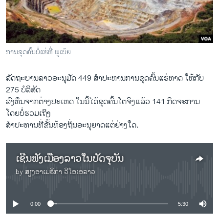
ວິທະຍາສາດ-ເທັກໂນໂລຈີ
ທຸລະກິດ
ພາສາອັງກິດ
ການ​ຂຸດ​ຄົ້ນ​ບໍ່​ແຮ່​ທີ່ ພ​ູ​ເບ້ຍ
ວີດີໂອ
ລັດ​ຖະ​ບານ​ລາວ​ອະ​ນຸ​ມັດ 449 ສຳ​ປະ​ທານ​ການ​ຂຸດ​ຄົ້ນ​ແຮ່​ທາດ ໃຫ້​ກັບ
ສຽງ
275 ບໍ​ລິ​ສັດ
ລາຍການກະຈາຍສຽງ
​ລົງ​ທຶນ​ຈາກ​ຕ່າງ​ປະ​ເທດ ໃນ​ນີ້​ໄດ້​ຂຸດ​ຄົ້ນ​ໂຕ​ຈິງ​ແລ້ວ 141 ກິດ​ຈະ​ການ
ຕິດຕາມພວກເຮົາ ທີ່
ໂດຍ​ບໍ່​ຮວມ​ເຖິງ
ລາຍງານ
​ສຳ​ປະ​ທານ​ທີ່​ຂັ້ນ​ທ້ອງ​ຖິ່ນ​ອະ​ນຸ​ຍາດ​ແຕ່​ຢ່າງ​ໃດ.
ພາສາຕ່າງໆ
ເຊີນ​ຟັງ​ເມືອງ​ລາວ​ໃນ​ປັດ​ຈຸ​ບັນ
by
ສຽງອາເມຣິກາ ວີໂອເອລາວ
No media source currently available
0:00
5:30